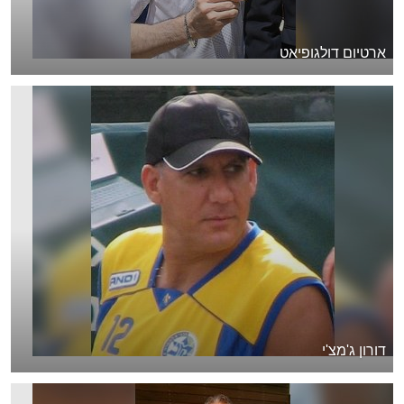
ארטיום דולגופיאט
דורון ג'מצ'י