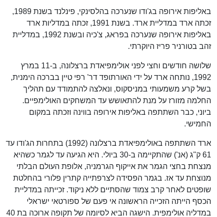
באליפות אירופה בג'ודו שנערכה בהלסינקי, פינלנד בשנת 1989,
זכתה ארד במדליית ארד. בשנת 1991, זכתה במדליות ארד
באליפות אירופה שנערכה בפראג, צ'כיה ובשנת 1992, במדליית
זהב בטורניר פריז היוקרתי.
שלושה חודשים וחצי לפני אולימפיאדת ברצלונה, ב-11 במרץ
1992, נותחה ארד על ידי האורתופד דר' רפי טיין בברכה הימנית,
בשל קרע משמעותי במניסקוס, ונאלצה להתמודד עם תהליך
החלמה מזורז על מנת להתאושש עד המשחקים האולימפיים.
ביוני, כבר השתתפה באליפות אירופה בווינה וזכתה במקום
החמישי.
ארד השתתפה באולימפיאדת ברצלונה (1992) בתחרות הג'ודו עד
61 ק"ג (אנ') שהתקיימה ב-30 ביולי. היא הגיעה עד לגמר כשהיא
מנצחת בחצי הגמר את אייקוף הגרמניה, אלופת העולם הבלתי
מנוצחת עד אז. בגמר הפסידה לצרפתייה קתרין פלורי בהחלטת
שופטים לאחר קרב צמוד שהסתיים ללא ניקוד. זכייתה במדליית
הכסף הייתה הזכייה הראשונה אי פעם של ספורטאי ישראלי
במדליה אולימפית. הישגה הביא לסיומה של תקופה ארוכה בת 40