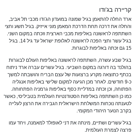
קריירה בג'ודו
ארד החלה להתאמן בגיל שמונה במועדון הג'ודו מכבי תל אביב,
והחלה את דרכה תחת הדרכת המאמן מוני אייזיק. בגיל תשע וחצי
השתתפה לראשונה באליפות מכבי הארצית וזכתה במקום השני.
בגיל עשר וחצי הפכה לראשונה לאלופת ישראל עד גיל 14. בגיל
15 גם זכתה באליפות לבוגרות.
בגיל שבע עשרה, השתתפה לראשונה באליפות העולם לבוגרות
בהולנד בה דורגה במקום השביעי. בגיל עשרים עברה ארד ניתוח
בכתף כתוצאה מקרע ברצועות של עצם הבריח והושבתה למשך
כ-9 חודשים. לאחר מכן הגיעה למקום שלישי באליפות אנגליה
הפתוחה, וכן זכתה במדליית כסף באליפות גרמניה הפתחוחה.
כמו כן השתתפה באליפות הסטודנטיות העולמית בטביליסי, כאשר
לטענתה נוכחות המשלחת הישראלית הגבירה את הרצון לעלייה
בקרב הנוער היהודי המקומי.
בגיל עשרים ושתיים, מינתה את דני לאופולד למאמנה, ויחד עמו
פרצה לצמרת העולמית.