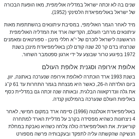
שנים בה לא זכתה ישראל במדליה אולימפית, מאז הופעת הבכורה
של ישראל באולימפיאדת הלסינקי (1952).
מיד לאחר הגמר האולימפי, במסיבת עיתונאים בהשתתפות מאות
עיתונאים מרחבי העולם, הקדישה ארד את המדליה האולימפית
הראשונה לישראל לזכרם של י"א חללי מינכן - ספורטאים ומאמנים
שנרצחו בדם קר 20 שנה קודם לכן באולימפיאדת מינכן בשנת
1972 בפיגוע טרור שבוצע על ידי ארגון ספטמבר השחור.
אלופת אירופה וסגנית אלופת העולם
בשנת 1993 ארד הוכתרה לאלופת אירופה שנערכה באתונה, יוון,
ביום הולדתה ה-26, כאשר היא מנצחת בגמר התחרות עד 61 ק"ג
את גלה וונדרקאווה הבלגית. ובאותה שנה זכתה גם במדליית כסף
באליפות העולם שנערכה בהמילטון קנדה.
באולימפיאדת אטלנטה (1996) סיימה ארד במקום חמישי, לאחר
4 ניצחונות כשהיא מפסידה בקרב על מדליית הארד למתחרה
קוריאנית. את האולימפיאדה כולה צלחה כשהיא נאבקת במחלת
הנשיקה שהקשתה עליה לתפקד ובעקבותיה פרשה מספורט