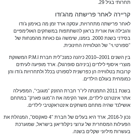
תחרותי בגיל 29.
קריירה לאחר פרישתה מהג'ודו
לאחר פרישתה מתחרויות, עסקה ארד זמן מה באימון ג'ודו
והובילה את אורית בראון להשתתפות במשחקים האולימפיים
בסידני בשנת 2000. בזמנו, שימשה גם כאחת מהמנחות של
"ספורטי.וי" של הטלוויזיה החינוכית.
בין השנים 2001–2010 כיהנה כמנכ"לית חברת P.M.I המשווקת
מוצרי איסוף לילדים (ביניהם סופרגול). ארד מופיעה לעיתים
קרובות בטלוויזיה הן כפרשנית לספורט בכלל ולתחרויות ג'ודו והן
כמומחית בעולם הילדים.
בשנת 2011 התמנתה ליו"ר חברת ההזנק "מוגובי", המפעילה
אתר אינטרנט לילדים, אשר הקימה את ה"מוגו פארק" במתחם
אושילנד שהיה מתחם משחקים אינטראקטיבי לילדים.
נכון ל-2016, ארד היא בעלים של חברת "4 סאקסס", המנהלת את
הפעילות המסחרית של ערוצי ניקלודיאון בישראל, שמוערכת
בעשרות מיליוני שקלים בשנה.