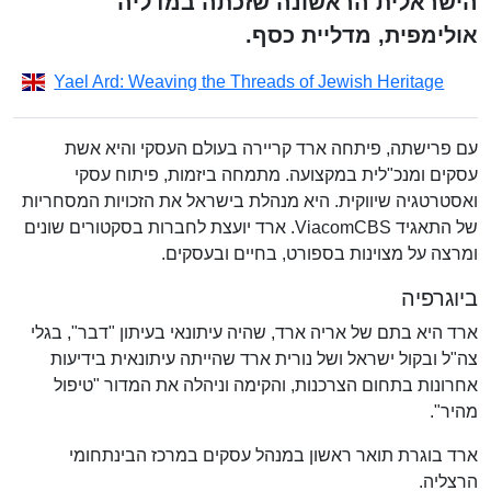
הישראלית הראשונה שזכתה במדליה
אולימפית, מדליית כסף.
Yael Ard: Weaving the Threads of Jewish Heritage
עם פרישתה, פיתחה ארד קריירה בעולם העסקי והיא אשת
עסקים ומנכ"לית במקצועה. מתמחה ביזמות, פיתוח עסקי
ואסטרטגיה שיווקית. היא מנהלת בישראל את הזכויות המסחריות
של התאגיד ViacomCBS. ארד יועצת לחברות בסקטורים שונים
ומרצה על מצוינות בספורט, בחיים ובעסקים.
ביוגרפיה
ארד היא בתם של אריה ארד, שהיה עיתונאי בעיתון "דבר", בגלי
צה"ל ובקול ישראל ושל נורית ארד שהייתה עיתונאית בידיעות
אחרונות בתחום הצרכנות, והקימה וניהלה את המדור "טיפול
מהיר".
ארד בוגרת תואר ראשון במנהל עסקים במרכז הבינתחומי
הרצליה.