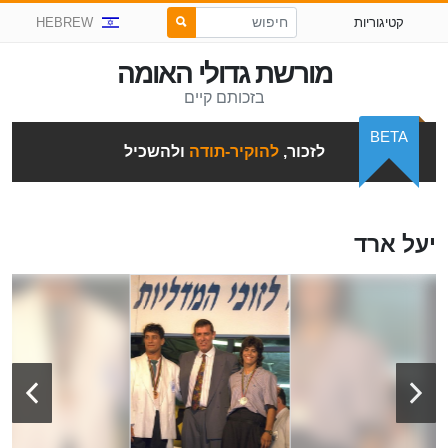
קטיגוריות
HEBREW
מורשת גדולי האומה
בזכותם קיים
BETA
לזכור,
להוקיר-תודה
ולהשכיל
יעל ארד