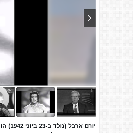
יורם א