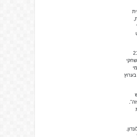
ית
לך תוכנית,
נט
רן של זכויות השידור לערוץ הספורט, ארבל המשיך גם בעשור הראשון של המאה ה-21
שחקי
ת התוכנית "מי
תחילה בערוץ
ש
ה".
ת נתק, ושידר את אירועי הספורט בערוץ וביניהם את אולימפיאדת 2012 בלונדון.