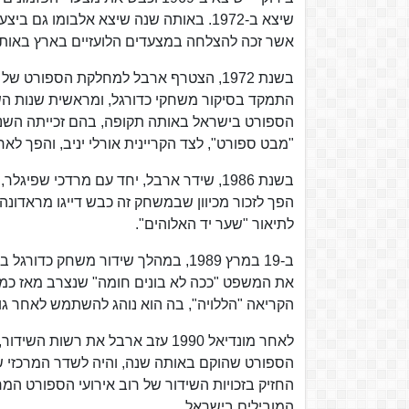
אשר זכה להצלחה במצעדים הלועזיים בארץ באות
בשנת 1972, הצטרף ארבל למחלקת הספורט ש
התמקד בסיקור משחקי כדורגל, ומראשית שנות הש
"מבט ספורט", לצד הקריינית אורלי יניב, והפך לא
בשנת 1986, שידר ארבל, יחד עם מרדכי ש
הפך לזכור מכיוון שבמשחק זה כבש דייגו מראדונה
לתיאור "שער יד האלוהים".
את המשפט "ככה לא בונים חומה" שנצרב מאז כמט
הקריאה "הללויה", בה הוא נוהג להשתמש לאחר גול
לאחר מונדיאל 1990 עזב ארבל את רש
הספורט שהוקם באותה שנה, והיה לשדר המרכזי שלו
החזיק בזכויות השידור של רוב אירועי הספורט ה
המובילים בישראל.