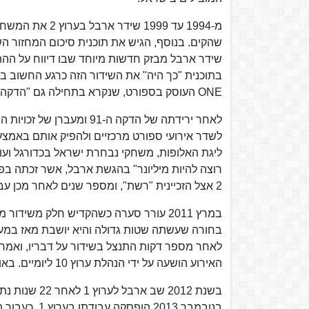
מ-1994 עד 1999
שידר ארבל מבזק חדשות מיוחד שבו דיווח על ההתנ
ONE העוסק בספורט, שנקרא בתחילה גם "הדקה ה-91" על שם תוכנית סיכום המחזור שהגיש.
לשדר אירועי ספורט מרכזיים ולהפיק אותם באמצ
2 אצל הזכיינית "רשת", ומספר שנים לאחר מכן עברה לערוץ 10.
במרץ 2011 עורר סערה כשהקדיש חלק משי
בחורה שעשתה שטות גדולה והיא יושבת מאז במעצר
לאחר מספר דקות התנצל בשידור על דבריו, ואמר
האירוע הושעה על ידי הנהלת ערוץ 10 ליומיים. באותה שנה התארח (כזמר) בהופעתם של התפוחים ב"פסטיבל הגרוב".
בנובמבר 2013