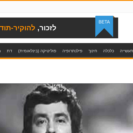
BETA
לזכור,
להוקיר-תוד
עשייה
כלכלה
חינוך
פילנתרופיה
פוליטיקה (בינלאומית)
דת
מ