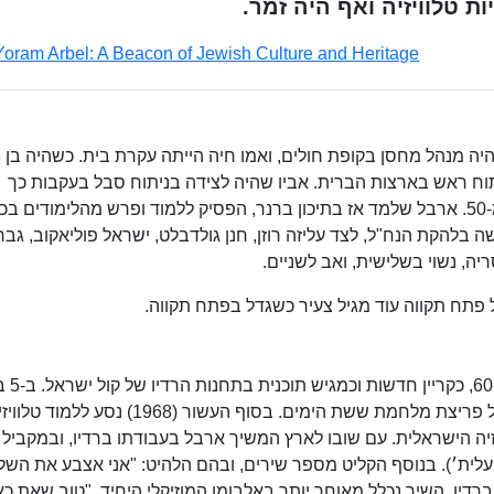
 טלוויזיה ואף היה זמר.
Yoram Arbel: A Beacon of Jewish Culture and Heritage
ח ראש בארצות הברית. אביו שהיה לצידה בניתוח סבל בעקבות כך
ממשבר נפשי ונפטר מהתקף לב בגיל צעיר יותר מ-50. ארבל שלמד אז בתיכון ברנר, הפסיק ללמוד ופרש מהלימודים
 בלהקת הנח"ל, לצד עליזה רוזן, חנן גולדבלט, ישראל פוליאקוב, גברי
יה, נשוי בשלישית, ואב לשניים.
פתח תקווה עוד מגיל צעיר כשגדל בפתח תקווה.
את הקריירה הרדיופונית שלו החל א
1967 הוא הגיש את מהדורת החדשות שהודיעה על פריצת מלחמת ששת הימים. בסוף העשור (968
יה הישראלית. עם שובו לארץ המשיך ארבל בעבודתו ברדיו, ובמקביל 
לית׳). בנוסף הקליט מספר שירים, ובהם הלהיט: "אני אצבע את השל
עדי הפזמונים ברדיו, השיר נכלל מאוחר יותר באלבומו המוזיקלי היחיד, "טוב שאת כא