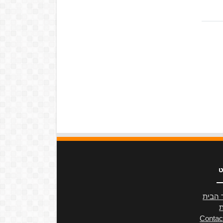
ט
 הבית
ת
Contac