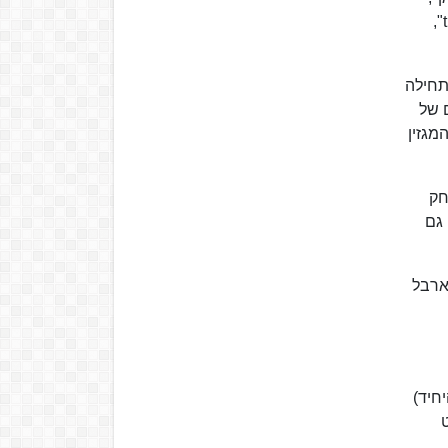
שיצא ב-1972. באותה שנה שיצא אלבומו גם ביצע קאבר לשירו של אלביס פרסלי "that's when your heartaches begin",
 תחילה
 של
גיש בקביעות את המגזין
חק
 גם
 ואוסטרליה במסגרת מוקדמות מונדיאל 1990, טבע ארבל
חיד)