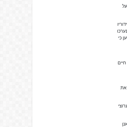
את משחקי הפועל
ידוריו
ערכו
ן כי
201 זכה בפרס מפעל חיים
וערים" בין ישראל לבין שכנותיה. ב-2014 מכר את
דר משחקים בערוצי
נן