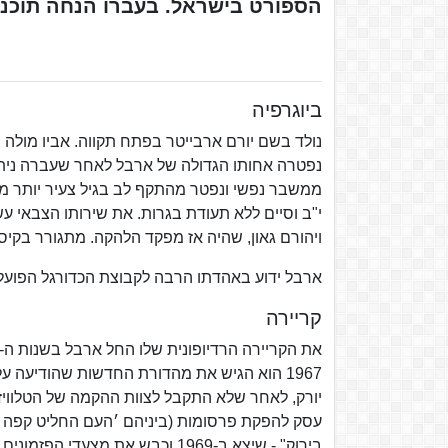
הספורט בישראל. בעברו הנחה תוכניות
ביוגרפיה
נפטרה אחותו הגדולה של ארבל לאחר שעברה ניתו
י"ב וסיים ללא תעודת בגרות. את שירותו הצבאי עשה
ויהורם גאון, שהיה אז מפקד הלהקה. מתגורר בקיסר
ארבל ידוע באהדתו הרבה לקבוצת הכדורגל הפועל 
קריירה
יורק, לאחר שלא התקבל לצוות ההקמה של הטלוויז
עסק להפקת פרסומות (ביניהם ׳העם החליט קפה ע
בירוק" - שיצא ב-1969 וכבש את מצ