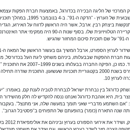
 שידר ארבל בערוץ 2 את המשחק המרכזי של הליגה הבכירה בכדורגל, באמצעות חברת הפקות עצמא
שהקים. בנוסף, הגיש את תוכנית סיכום המחזור השבועית של הערוץ - "הדקה ה-91". ב-4 בנובמבר 1995, במה
קשות ביצחק רבין. ארבל, אשר היה הראשון לדווח על האירוע, הגדיר
בתוכנית "כך היה" את השידור הזה כרגע החשוב בקריירה הטלוויזיונית שלו. בסוף שנות ה-90 היה ממקימי אתר האינטר
לאחר ירידתה של הדקה ה-91 ומעב
עות חברת ההפקות שבבעלותו, ביניהם משחקי ליגת העל בכדורסל, מ
ליגת האלופות, משחקי נבחרת ישראל בכדורגל ועוד. כמו כן, הפיקה החברה בבעלותו בשנים 1999–2007 א
רוצה להיות מיליונר" בהגשת ארבל, אשר זכתה בפרס בשנת 2000 בקטגוריית תוכניות שעשועון. התוכנית שודרה 
דור משחק כדורגל בין נבחרת ישראל לנבחרת לטביה לענת קם, באומרו: "י
 בית, היא אוהבת כדורגל ואנחנו ננסה להקדיש לה חלק מהשידור הז
: "אם השתמע מדבריי שאני תומך במעשה שלה, אני מתנצל". בעקבות
בשנת 2012 שב ארבל לערוץ 1 לאחר 22 שנו
 הופסקה עבודתו בערוץ 1. כעבור תקופה קצרה חזר לשדר בערוץ הראשון, וגם שידר את משחקי מונדיאל