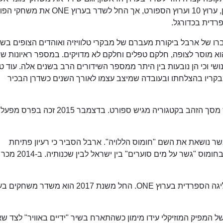
2014. בסתיו 2014 הודח מתפקידיו בערוץ הראשון, ערוץ 10 וערוץ הספורט, אך החל לשדר בערוץ ONE 
רדית בכדורגל.
ון של המאה ה-21 הופנתה לעברו של ארבל ביקורת מעברם של מבקרי טלוויזיה ואוהדים הצופים בש
הוא מוסר לצופה, חלקם טפלים וחלקם לא מדויקים. במספר ראיונות שנ
ושי וכי הן נובעות בין היתר ממספר השידורים הרב בשנים אלה. עוד טע
קריו בהצלחתו ובעובדה שמיצב עצמו לאורך השנים כשדרן הבכיר
בין השנים 2002–2005 זכה ארבל ברציפות בפרס מסך הזהב בקטגוריה מגיש ספורט. בדצמבר 5
 גן, אשר נושאת את השם "חומוס הללויה". ארבל הסביר כי רעיון פתיחת
חומוסייה נולד עשרים שנה קודם לכן וכי הוא רואה בחומוס "גשר על מים ס
בשנת 2015 יורם ארבל עבר לשדר את משחקי הליגה הספרדית בערוץ ONE. החל משנת 2017 הוא מש
ד" של המפיק המוזיקלי עידו מימון כשהתארח בשיר "ידיים באוויר" לצד שא