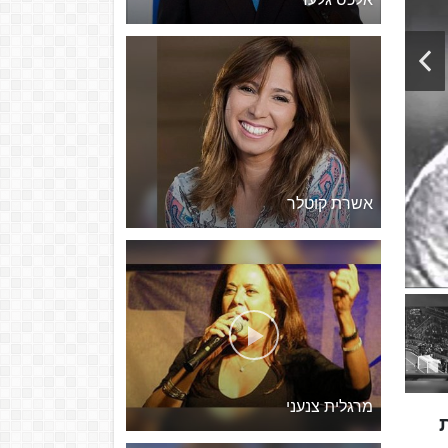
אשרת קוטלר
מרגלית צנעני
ת