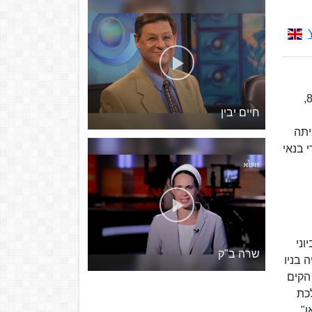
נולד בשם יורם ארבייטר בפתח תקווה. אביו מולה היה מנהל מחסן בקופת חולים, ואמו חיה הייתה עקרת בית. כשהיה בן 8,
חיים יבין
 בכיתה
 בנאי
רבל בשנות ה-60, כקריין חדשות וכמגיש תוכנית בתחנות הרדיו של קול ישראל. ב-5 ביוני
שרה ב"ק
1) נסע ללמוד טלוויזיה בניו
הקים
כת
ן",