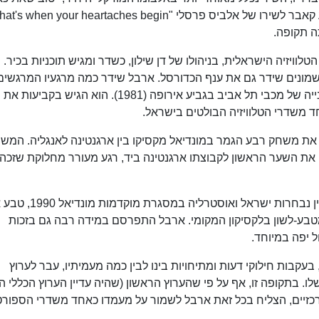
ה תקופה.
ל הטלוויזיה הישראלית, בניהולו של דן שילון, כשדר ומגיש תוכניות בכיר.
מונים שידר גם את ענף הכדורסל. ארבל שידר כמה מרגעיו המרגשים
הספורט בישראל באותה תקופה, בהם זכייתה השנייה של מכבי תל אביב בגביע אירופה (1981). הוא ה
חד משדרי הטלוויזיה הבולטים בישראל.
פיגלר, את משחק רבע הגמר במונדיאל מקסיקו בין ארגנטינה לאנגליה. המש
 את השער הראשון לקבוצתו ארגנטינה ביד, רגע מעורר מחלוקת שזכה
ב-19 במרץ 1989, במהלך שידור משחק כדורגל בין נבחרות ישראל
בע-לשון בלקסיקון המקומי. ארבל התפרסם במידה רבה גם בזכות
 יפה במיוחד.
ות השידור, בעקבות חילוקי דעות ומתיחויות בינו לבין כמה מעמיתיו, עבר לערוץ
. בתקופה זו, אף על פי שהערוץ הראשון (שהיה עדיין הערוץ הכללי הי
מרכזיים, הצליח בכל זאת ארבל לשמור על מעמדו כאחד משדרי הספורט