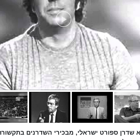
רבל (נולד ב-23 ביוני 1942) הוא שדרן ספורט ישראלי, מבכירי השדרנים בתקשור