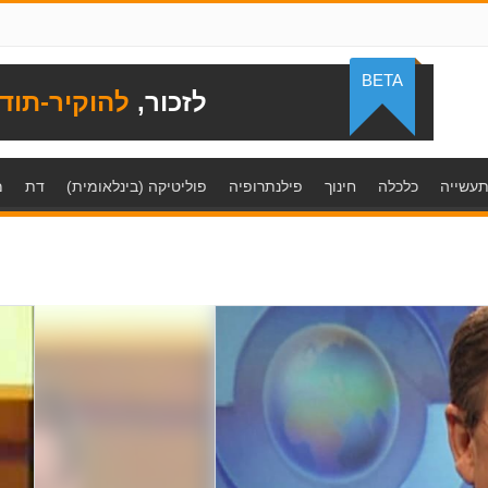
BETA
לזכור,
להוקיר-תוד
עשייה
כלכלה
חינוך
פילנתרופיה
פוליטיקה (בינלאומית)
דת
מ