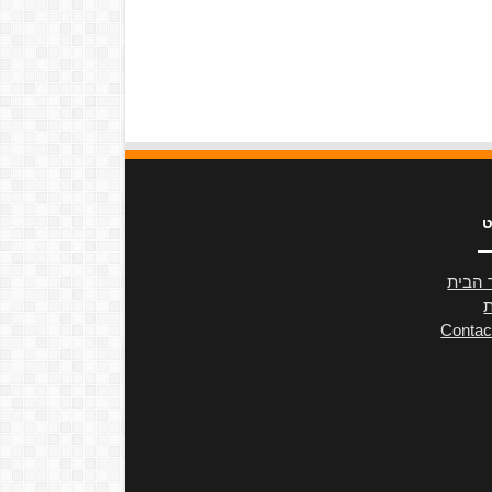
ט
 הבית
ת
Contac