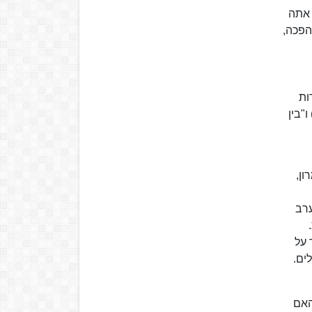
ין כי "בפוליטיקה אתה
הפכה,
ל מצבה של יהדות
צות לאחר נפילת הקומוניזם, סדרות על מערכות הבחירות לכנסת "הנבחרים" (1981), "המהפך השני" (1992) ו"בין
ומרון,
ערב
 על
ים.
האם