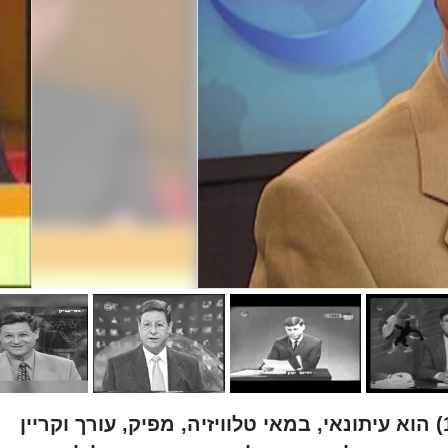
חיים יבין (נולד ב־10 בספטמבר 1932) הוא עיתונאי, במאי טלוויזיה, מפיק, עורך וקריין