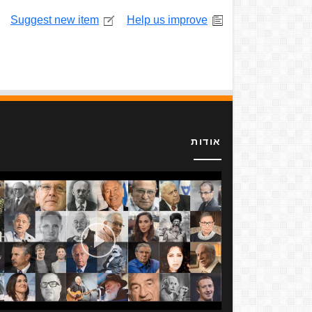
Suggest new item
Help us improve
אודות