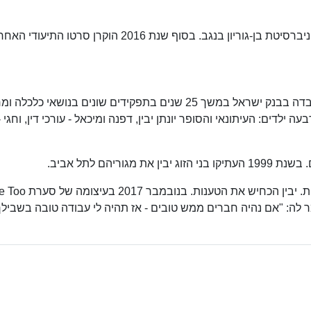
בנובמבר 2009 זכה בתואר דוקטור לשם כבוד מאוניברסיטת בן-גוריון בנגב. בסוף שנת 2016 הוקרן סרטו 
ב-1967 נישא יבין ליוספה לבית קרונפלד. יוספה עבדה בבנק ישראל במשך 25 שנים בתפקידים שונים בנושאי 
ה ילדים: העיתונאי והסופר יונתן יבין, דפנה ומיכאל - עורכי דין, וחגי 
יהם לתל אביב.
אמר לה: "אם נהיה חברים ממש טובים - אז תהיה לי עבודה טובה בשבילך"