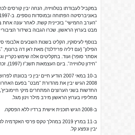
במקביל לעבודתו בטלוויזיה, הנחה יבין קורסים לכת
מבט בערוץ הראשון. שכרו הגבוה בשידור הציבורי ע
בנוסף לעיסוקיו, הקליט בשנות השבעים אלבומי סיפו
הפילון" (עם דליה פרידלנד) מאת ז'אן דה ברונוף, "
אסתר סופר) ועוד. בתקליטים אלה שימש כקריין וג
"חידון טלוויזיה". ביום העצמאות תשנ"ז (1997), זכה יבין בפרס ישראל בתחום התקשורת.
2008 הגיש יבין את מהדורת "מבט" בפעם האח
החדשות בשני הערוצים המתחרים מיקי חיימוביץ', יע
מחליפיו בערוץ הראשון מירב מילר וינון מגל.
ב-2008 הגיש תוכנית אישית ברדיו ללא הפסקה.
יבין ונפצע קל.