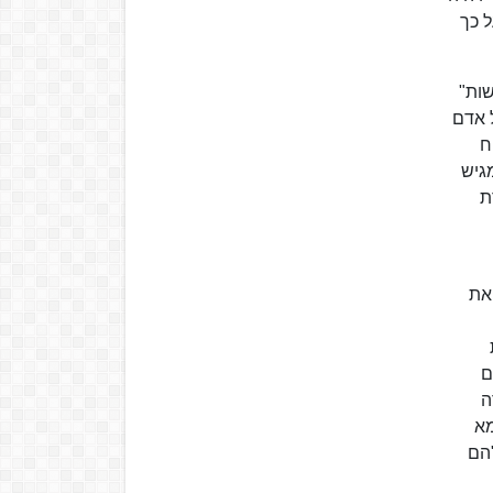
ל כך
שות"
כל אדם
ח
 ומגיש
ירת
 את
ם
ה
מא
"הם