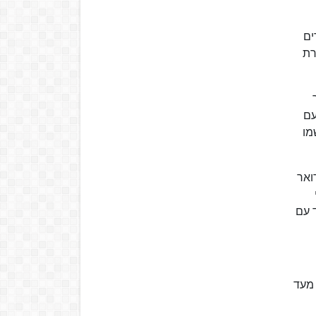
חקירים
יש את מהדורת
עם
מו
ט" לאחר כ-40 שנה בהן הגיש אותה. ב-5 בפברואר
ד עם
זליוס מעד