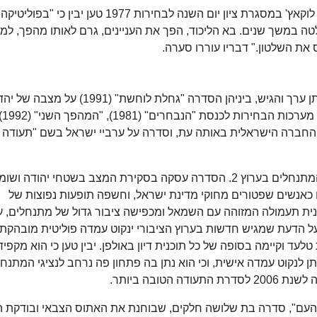
ב-20 במאי 2022 במהלך ראיון לאולפן שישי לאילן לוקאץ' במסגרת ציון יום השנה לבחירות 1977 טען יב
טה במשך שנים. בא הליכוד, הפך את העניינים, גרם לאותו מהפך, למ
 את השלטון." דבריו עוררו סערה.
בין פועליו של יבין בטלוויזיה היו סדרות התעודה אותן ערך והגיש, ביניהן הסדרה "גחלת לוחשת" (1991) ע
ברית המוע
יטיקה ואת החברה הישראלית באותה עת, וסדרה על ערביי ישראל בשם "תעודה
ב-2005 ביים יבין את הסדרה הדוקומנטרית ארץ המתנחלים בערוץ 2. הסדרה עסקה בסקירת המצב בשטחי יהודה וש
 כאנשים שפטורים מחוקי מדינת ישראל, וחשפה תופעות נפוצות של
כנית תעמולה המזוהה עם השמאל ומכפישה ציבור גדול של מתנחלים, 
 על הדעת שמגיש חדשות בערוץ הציבורי ינקוט עמדה פוליטית מובהקת.
טלעד וקיימה בסופה של כל תוכנית דיון באולפן. יבין טען כי הוא מקפיד
 לנקוט עמדה אישית, וכי הוא נתן בה פתחון פה נרחב לנציגי המתנחל
טובה ביותר.
"צבא העם", סדרה בת שלושה חלקים, שבוחנת את האתוס הצבאי ובודקת 