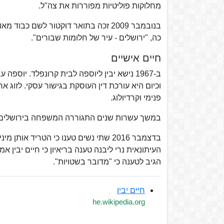
מחלוקות פוליטיות מפוררות את צה"ל.
כה, "ירושלים - עיר של חלומות שבורים".
חיים אישיים
וכיום היא עורכת דין העוסקת בגישור עסקי. לזוג ארבע
פנימי וקרדיולוג.
במשך עשרות שנים התגוררה המשפחה בירושלים. בשנת 1999 העתיקו בני הזוג יבין את מגור
העיתונאית נרי ליבנה טענה בריאיון כי חיים יבין 
הגיב לטענה כי "מדובר בשטויות".
חיים יבין
he.wikipedia.org