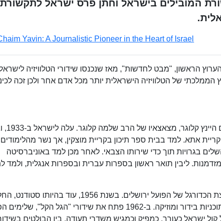
שורת המובילים בישראל וחתן פרס ישראל לתקשורת,
לית.
Chaim Yavin: A Journalistic Pioneer in the Heart of Israel
רוץ הראשון, "מבט לחדשות", מאז שנכנסו שידורי הטלוויזיה לישראל
 הוא מזוהה עם הערוץ הממלכתי של הטלוויזיה הישראלית יותר מכל אדם אחר ולכן זכה לכי
יבין נולד בבויטן שבגרמניה (כיום חלק מפולי
ריית אתא. למד בבית ספר תיכון בקריית מוצקין, אך נשר מהלימודים,
לים בגרויות תוך כדי שירותו הצבאי. לאחר מכן למד באוניברסיטה
דמנות. ליבין תואר ראשון בספרות עברית ובספרות אנגלית, ולמד ל
במהלך לימודיו כסטודנט היה שחקן מהמניין בקבוצת הכדורגל של הפועל ירושלים. בשנת 1956, עוד בהיותו
לעבוד בקול ישראל, תחילה כמגיש חדשות ומגיש תוכניות בידור ומוזיקה. ב-1962 פתח את שידורי "הגל הקל", שלימי
ל ישראל כעורך, כמפיק וכמגיש משדרי תעודה. בין הבולטים בשידורי