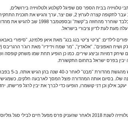
בי טלוויזיה בבית הספר סם שפיגל לקולנוע ולטלוויזיה בירושלים,
באוניברסיטה הפתוחה ובמוסדות נוספים. ב-1997 עבר לתקופה קצרה לערוץ 2, שם יצר, ערך והגיש את תוכנית הת
"הערב החמישי" בזכיינית קשת. לאחר עונה אחת בלבד שוחרר מהחוזה ב"קשת" ובספטמבר 1998 שב להג
לה מעת לעת לדיון ציבורי בישראל.
רים לילדים: "צ'יטי צ'יטי בנג בנג" מאת איאן פלמינג, "סיפורי באבאר
ג'ק ושיח האפונים", "אלאדין", "מר שמח וידידיו" מאת רוג'ר הרגריבס (
ם שיחק דמויות וביצע שירים. כמו כן הופיע תחת שמו משחק קופסה וש
ב-10 במאי 2007 הודיע חיים יבין כי בכוונתו לפרוש מהגשת מהדורת "מב
רונה שלו. בסיום אותה המהדורה פוצל המסך לארבעה חלקים, כשמגישי
קב אילון וכן דני קושמרו, הופיעו כדי לברך את יבין לרגל פרישתו, יח
ב-11 במרץ 2019 במהלך טקס פרסי האקדמיה לטלוויזיה לשנת 2018 ולאחר שהעניק פרס מפעל חיים לבילי סגל ג