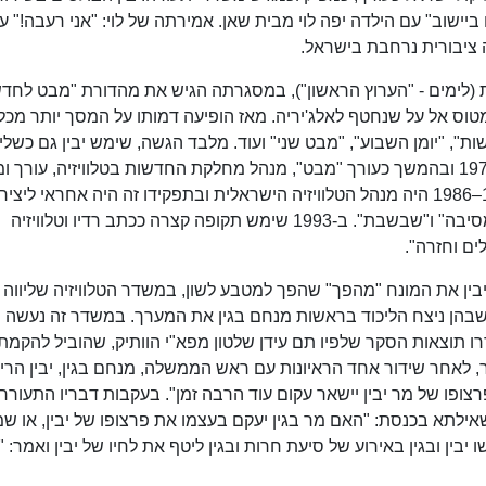
ביישוב" עם הילדה יפה לוי מבית שאן. אמירתה של לוי: "אני רעבה!" ע
ציבורית נרחבת בישראל.
ת (לימים - "הערוץ הראשון"), במסגרתה הגיש את מהדורת "מבט לחד
נושאה המרכזי היה מטוס אל על שנחטף לאלג'יריה. מאז הופיעה דמותו על המסך יותר מ
, "יומן השבוע", "מבט שני" ועוד. מלבד הגשה, שימש יבין גם כשלי
רשות השידור בארצות הברית בין השנים 1970–1975 ובהמשך כעורך "מבט", מנהל מחלקת החדשות בטלוויזיה, עורך
"מבט שני", ועורך סרטי תעודה רבים. בשנים 1990–1986 היה מנהל הטלוויזיה הישראלית ובתפקידו זה היה אחראי ליצ
התוכניות "רואים עולם", "בשידור חוקר", "סיבה למסיבה" ו"שבשבת". ב-1993 שימש תקופה קצרה ככתב רדיו וטלוויזיה
ים וחזרה".
 יבין את המונח "מהפך" שהפך למטבע לשון, במשדר הטלוויזיה שליווה
 הבחירות לכנסת התשיעית ב-17 במאי 1977, שבהן ניצח הליכוד בראשות מנחם בגין את המערך. במשדר זה נעשה
ו תוצאות הסקר שלפיו תם עידן שלטון מפא"י הוותיק, שהוביל להקמת
 לאחר שידור אחד הראיונות עם ראש הממשלה, מנחם בגין, יבין הרי
רצופו של מר יבין יישאר עקום עוד הרבה זמן". בעקבות דבריו התעורר
אילתא בכנסת: "האם מר בגין יעקם בעצמו את פרצופו של יבין, או ש
 יבין ובגין באירוע של סיעת חרות ובגין ליטף את לחיו של יבין ואמר: 