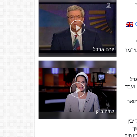
יורם ארבל
נוי "מר
ן) בשם היינץ קלוגר, מצאצאיו של הרב שלמה קלוגר. עלה לישראל ב-1933, וגדל
 ועבד
תואר
שרה ב"ק
 סטודנט, החל יבין
ם הפך
ו היה