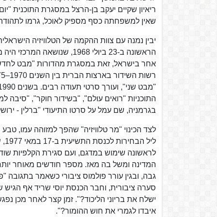
ריאיון שקיים יעקב בן-הרצל במסגרת התוכנית "יום 
שאין למשפחתה כסף מספיק לאוכל, גרמו לתהודה 
יבין נמנה עם צוות ההקמה של הטלוויזיה הישראלי
הראשונה ב-23 ביולי 1968, ש
אחר בישראל, זאת במסגרת מהדורות "מבט לחדשות"
בגרמניה, שם עמל על סרטו התיעודי "ברלין - ירושל
לצד הכינוי "מר טלוויזיה" שהפך למזוהה עמו, טבע
ליל
לראשונה שימוש במדגם, ועם סגירת הקלפיות שודר
המדינה ומשל בה מאז. מספר חודשים מאוחר יותר,
גבה, ובגין עורר פולמוס ציבורי כשאמר בתגובה "פ
סערה ציבורית, וחבר הכנסת יוסי שריד אף הגיש ש
ישלח את בריוני הליכוד?". זמן קצר לאחר מכן נפגשו
איבדו לגמרי את חוש ההומור?".