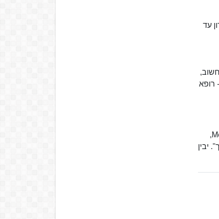
התיעודי האחרון עד
כלכלה ומחשוב,
- רופא
בדצמבר 2016 שתי נשים טענו כי הטריד אותן מינית. יבין הכחיש את הטענות. בנובמבר 2017 בעיצומה של סערת Me Too,
. יבין