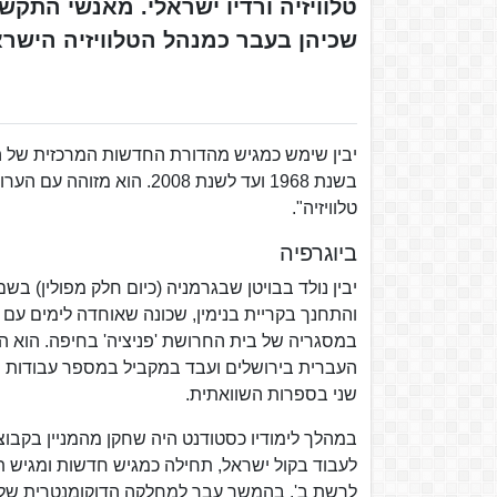
טלוויזיה ורדיו ישראלי. מאנשי התק
שכיהן בעבר כמנהל הטלוויזיה הישרא
יבין שימש כמגיש מהדורת החדשות המרכזית של הע
בשנת 1968 ועד לשנת 2008.
טלוויזיה".
ביוגרפיה
והתחנך בקריית בנימין, שכונה שאוחדה לימים עם ק
במסגריה של בית החרושת 'פניציה' בחיפה. הוא הש
העברית בירושלים ועבד במקביל במספר עבודות מז
שני בספרות השוואתית.
לרשת ב'. בהמשך עבר למחלקה הדוקומנטרית של קו