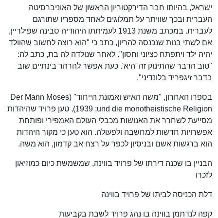
ישראל, בהיותו חבר הדירקטוריון הראשון של האוניברסיטה
העברית ובכך שוויתר על תמלוגים לאחד מספריו שתורגם
לעברית. במכתב משנת 1913 לעמיתתו היהודיה סבינה שפילריין,
אם לשתי בנות שנכנסה להריון, כתב כי "הוא רוצה לחשוב שהוולד
יהיה ילד ויתפתח כציוני וחסון". לאחר שנולדה לה בת, כתב לה:
"טוב הדבר שהתינוק זה 'היא'. כעת אפשר להרהר בינתיים שוב
בדבר זיגפריד בלונדיני".
בספרו האחרון, "משה האיש ואמונת הייחוד" (Der Mann Moses
und die monotheistische Religion;‏ 1939), טען פרויד שהיהדות
מסייעת לשחרר את האנושות מכבלי העולם האמפירי ופותחת
אפשרויות חדשות למחשבה ולפעולה. הוא טען כי מקור היהדות
הוא ברגשות אשם ובניסיון לכפר על רצח אב קדמון, הוא משה.
הבניין בו שכנה דירתו של פרויד בווינה, שמשמשת כיום כמוזיאון
לזכרו
דלת הכניסה לביתו של פרויד בווינה
קפה לנדתמן בווינה בו נהג פרויד לשבת בקביעות