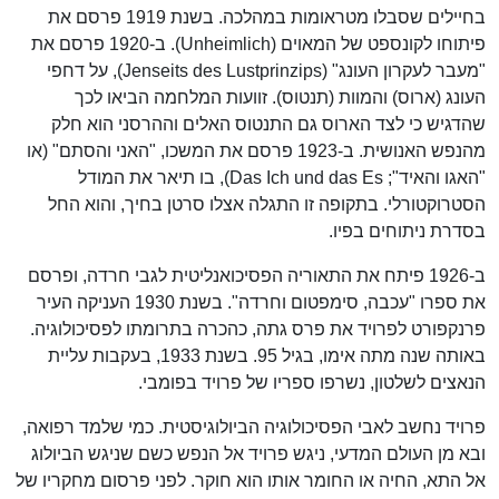
בחיילים שסבלו מטראומות במהלכה. בשנת 1919 פרסם את
פיתוחו לקונספט של המאוים (Unheimlich). ב-1920 פרסם את
"מעבר לעקרון העונג" (Jenseits des Lustprinzips), על דחפי
העונג (ארוס) והמוות (תנטוס). זוועות המלחמה הביאו לכך
שהדגיש כי לצד הארוס גם התנטוס האלים וההרסני הוא חלק
מהנפש האנושית. ב-1923 פרסם את המשכו, "האני והסתם" (או
"האגו והאיד"; Das Ich und das Es), בו תיאר את המודל
הסטרוקטורלי. בתקופה זו התגלה אצלו סרטן בחיך, והוא החל
בסדרת ניתוחים בפיו.
ב-1926 פיתח את התאוריה הפסיכואנליטית לגבי חרדה, ופרסם
את ספרו "עכבה, סימפטום וחרדה". בשנת 1930 העניקה העיר
פרנקפורט לפרויד את פרס גתה, כהכרה בתרומתו לפסיכולוגיה.
באותה שנה מתה אימו, בגיל 95. בשנת 1933, בעקבות עליית
הנאצים לשלטון, נשרפו ספריו של פרויד בפומבי.
פרויד נחשב לאבי הפסיכולוגיה הביולוגיסטית. כמי שלמד רפואה,
ובא מן העולם המדעי, ניגש פרויד אל הנפש כשם שניגש הביולוג
אל התא, החיה או החומר אותו הוא חוקר. לפני פרסום מחקריו של