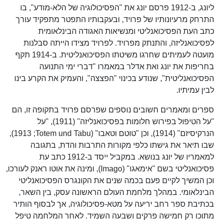
ליונג, ב-1912 פרסם יונג את "הפסיכולוגיה של הלא-מודע", בו
התרחק מרעיונותיו של פרויד, ובעקבותיו התפטר מתפקיד עורך
כתב העת הפסיכואנליטי ומנשיאות האגודה הבינלאומית
לפסיכואנליזה, והתנתק מפרויד. לפרויד מצידו הייתה סבלנות
מועטה לעמיתים שחרגו משיטתו הפסיכואנליטית. ב-1914 תקף
בחריפות את יונג ואת אדלר במאמרו "דברי ימי התנועה
הפסיכואנליטית", שנודע בכינוי "הפצצה", והעמיק את הקרע בינו
לבין עמיתיו.
ספרים ומאמרים חשובים נוספים שפרסם פרויד בתקופה זו, הם
"על הטיפול בפירוש חלומות בפסיכואנליזה" (1911), "על
הנרקיסיזם" (1914), וכן "טוטם וטאבו" (Totem und Tabu;‏ 1913),
שבו תיאר את גישתו כלפי מקורות התרבות והדת, בתגובה
למאמריו של יונג בנושא. במקביל ייסד ב-1912 כתב עת
פסיכואנליטי בשם "אימאגו" (Imago), ומינה את אוטו ראנק לעורכו,
וכן המשיך לקיים פעם בכמה שנים את הקונגרס הפסיכואנליטי
הבינלאומי. במהלך מלחמת העולם הראשונה עסק, בין השאר,
בכתיבת ספר רחב יריעה על מטא-פסיכולוגיה, אך לבסוף הותיר
מתוכו רק חמישה פרקים ושבעה השמיד. לאחר המלחמה טיפל