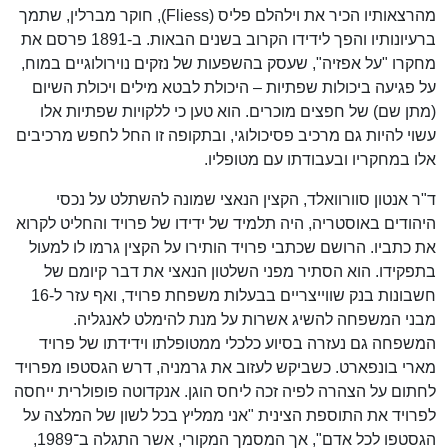
מהרצאותיו הכיר את וילהלם פליס (Fliess), חוקר מברלין, שתמך
ברעיונותיו והפך לידידו הקרוב בשנים הבאות. ב-1891 פרסם את
מחקרו "על אפזיה", שעסק בהשפעות של נזקים נוירולוגיים במוח,
על פגיעה ביכולות שפתיות – היכולת לבטא מילים ויכולת השיום
(מתן שם) של חפצים מוכרים. הוא טען כי ללקויות שפתיות אלו
עשוי להיות גם מרכיב פסיכולוגי, ובתקופה זו החל לחפש מרכיבים
אלו במחקריו ובעבודתו עם מטופליו.
ד"ר אנטון סוורוואלד, הקצין הנאצי שמונה להשתלט על נכסי
היהודים באוסטריה, היה תלמיד של ידידו של פרויד והחליט לקרוא
את כתביו. הרושם שכתבי פרויד הותירו על הקצין גרמו לו למעול
בתפקידו. הוא הסתיר מפני השלטון הנאצי את דבר קיומם של
חשבונות בנק שווייצריים בבעלות משפחת פרויד, ואף עזר ל-16
מבני המשפחה להשיג אשרות על מנת להימלט לאנגליה.
המשפחה גם נעזרה בסיוע כלכלי ממטופלתו וידידתו של פרויד
מארי בונפארט. כשביקש לעזוב את גרמניה, דרש הגסטפו מפרויד
לחתום על הצהרה לפיה זכה ליחס הוגן. אנקדוטה פופולרית ייחסה
לפרויד את התוספת הצינית "אני ממליץ בכל לשון של המלצה על
הגסטפו לכל אדם", אך המסמך המקורי, אשר התגלה ב־1989,