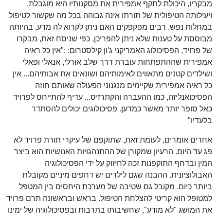
מבקריו, היכולת לתקף אמפירית את מסקנותיו היא מוגבלת,
ויעילותה הטיפולית של תורתו אינה גבוהה בכל מה שקשור לטיפול
במחלות נפש. רבים מפקפקים האם ניתן לקרוא לה מדע, בהיותה
מבוססת על טענות שלא ניתן להפריכן. כפי שניסח זאת, מבקרו
של פרויד, הפסיכולוג האמריקני ג'ון קילסטרום: :"אין כל ראיה
אמפירית שההתפתחות עוברת דרך שלב אורלי, אנאלי ופאלי
ושילדים קטנים מתאווים לאימותיהם ושונאים את אבותיהם... אין
כל ראיה אמפירית שקיימים מנגנוני הפעולה שאותם חוזה
הפסיכואנליזה, כמו ההעברה והקתרזיס... עדיף להתייחס לפרויד
כאל סופר יותר מאשר כמדען. פסיכולוגים יכולים להסתדר
בלעדיו"
אחרים אומרים, לעומת זאת, שתוקפם של עיקרי תורת פרויד לא
פג עד היום. הרעיון שמקורן של ההתנהגויות האנושיות הוא ביצר
המין ובדחף התוקפנות זכה לחיזוק על ידי הפסיכולוגיה
האבולוציונית. ההבנה שגם לילדים יש דחפים מיניים מקובלת
ביותר כיום. מקובל גם שטיבה של מערכת היחסים בין המטפל
למטופל הוא קריטי להצלחת הטיפול. בראש ובראשונה תרם פרויד
את המושג "לא מודע", שחשיבותו בתרבות ובפסיכולוגיה של ימינו