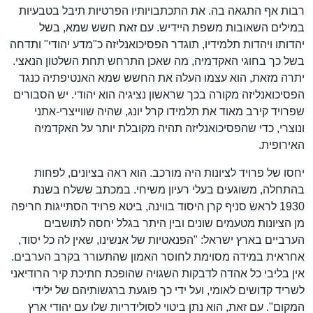
רבות אף התגאה בה. את התכתבויותיו הפרטיות תיבל בטבעיות
במילים השאובות משפת היידיש. עם זאת חשש שמא, בשל
יהדותו ויהדות תלמידיו, תוגדר הפסיכואנליזה כ"מדע יהודי" ותדחה
בשל כך בחוגי האקדמיה, מה שאכן התרחש תחת השלטון הנאצי.
יתרה מזאת, הוא עצמו העלה את החשש שמא האנטיפתיה כנגד
הפסיכואנליזה מקורה בכך שראשון נציגיה הוא יהודי. יש הסבורים
שפרויד קירב מאוד את תלמידו קרל יונג, שהיה שווייצרי-אתני
ונוצרי, כדי שהפסיכואנליזה תהיה מקובלת יותר על האקדמיה
האירופית.
יחסו של פרויד לציונות היה מורכב. הוא ראה בציונים, לפחות
בהתחלה, משוגעים בעלי רעיון משיחי. במכתב ששלח בשנת
1930 לראש סניף קרן היסוד בווינה, ביטא פרויד הסתייגות חריפה
מן הציונות מטעמים שונים ובין היתר בגלל יחסה לתושבים
הערביים בארץ ישראל: "הפנאטיות של אנשינו, שאין לה כל יסוד,
אחראית במידה מסוימת לחוסר האמון שהתעורר בקרב הערבים.
אין בליבי כל אהדה לדבקות השגויה שהופכת חתיכת קיר הרודיאני
לשריד קדושים לאומי, ועל ידי כך פוגעת ברגשותיהם של ילידי
המקום". עם זאת, הוא נתן ביטוי לסולידריות שלו עם יהודי ארץ