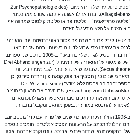
"פסיכופתולוגיה של חיי היומיום" (Zur Psychopathologie des
Alltagslebens), ובו תיאר לראשונה את מה שנודע מאז בכינוי
"פליטה פרוידיאנית" – פליטת-פה או פליטת-קולמוס שמהווה אף
היא הצצה אל הלא-מודע של האדם.
ב-1902 קיבל פרויד משרת פרופסור באוניברסיטת וינה. הוא נהג
לכנס את עמיתיו מדי שבוע לדיונים בשיטתו, במה שכונה מאז
"החברה הפסיכולוגית של יום רביעי". ב-1905 פרסם שני ספרים:
"שלוש מסות על התאוריה של המיניות" (Drei Abhandlungen zur
Sexualtheorie), שבו פרש את רעיונותיו לגבי מיניות בילדות,
ותיאר מושגים כגון תסביך אדיפוס, קנאת פין וחרדת סירוס; וכן
הספר "הבדיחה ויחסה ללא-מודע" (Der Witz und seine
Beziehung zum Unbewußten), שבו העלה את הרעיון כי הומור
או סרקזם הוא אחת הדרכים שבהן מאפשר האגו לתוכן מאיים
לא-מודע להתבטא במודעות באופן מותאם ומקובל בחברה.
ב-1906 החלה היכרות ארוכת שנים של פרויד עם קרל גוסטב יונג,
והם החלו להתכתב על הרעיונות הפסיכואנליטיים. תומכים נוספים
שלו בתקופה זו היו שנדור פרנצי, ארנסט ג'ונס וקרל אברהם. אוטו