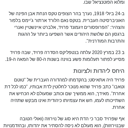
ומלוא הפוטנציאל שבו.
ב-24 ביולי 1918, נערך בהר הצופים טקס הנחת אבן הפינה של
האוניברסיטה העברית. בטקס נאם הלורד ארתור ג'יימס בלפור
והצהיר: "הפרופסורים זיגמונד פרויד, אלברט איינשטיין ואנרי
ברגסון הם שלושת היהודים אשר השפיעו ביותר על ההגות
והתרבות המודרנית".
ב 23 במרץ 2020 עלתה בנטפליקס הסדרה פרויד, שבה פרויד
מסייע לפתור תעלומות פשע בווינה בשנות ה-80 של המאה ה-19.
היחס ליהדות ולציונות
פרויד היה אתאיסט; בהקדמתו למהדורה העברית של "טוטם
וטאבו" כתב פרויד שהוא מנוכר לחלוטין לדת אבותיו, "כמו לכל דת
אחרת". מאידך, הוא ממשיך שם וכותב שמעולם לא הכחיש את
השתייכותו לעמו, חש את עצמיותו כיהודית ואינו מבקש שתהיה
אחרת.
אף שפרויד סבר כי הדת היא סוג של נוירוזה (ואולי הטובה
שבנוירוזות), הוא מעולם לא ניסה להסתיר את יהדותו, ובהזדמנויות