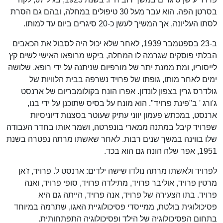
בסרטן הפה. הוא עבר מעל 30 טיפולים במחלה, ובהם גם הסרת
לסתו העליונה, אך המשיך לעשן כ-20 סיגרים ביום עד למותו.
ב-23 בספטמבר 1939, לאחר שלא יכול היה לסבול את הכאבים
הבלתי פוסקים שגרמה לו המחלה, ביקש מרופאו האישי לשים קץ
לייסוריו, ומת ממנת יתר של מורפיום שניתנה על ידי רופא. שלושה
ימים לאחר מותו, גופתו של פרויד נשרפה בבית הלוויות של
גולדרס גרין בצפון לונדון. אפרו הונח בקולומבריום של ארנסט
ג'ורג ' ב"פינת פרויד". הוא מונח על בסיס שתוכנן על ידי בנו,
ארנסט, במכתש פעמון יווני עתיק שעוטר בסצנות דיוניסיות
שפרויד קיבל במתנה ממארי בונפרטה, ושמר אותו בחדר העבודה
שלו בווינה במשך שנים רבות. לאחר שאשתו מרתה נפטרה בשנת
1951, אפר שלה הונח גם הוא בכד.
לפרויד ולאשתו מרתה נולדו שישה ילדים: ארנסט ל. פרויד, ז'אן
מרטין פרויד, אוליבר פרויד, מתילדה פרויד, סופי פרויד, ואנה
פרויד. בתו הצעירה של פרויד, אנה פרויד, הייתה גם היא
פסיכולוגית בולטת, ממייסדי פסיכולוגיית האגו, שתרמה במיוחד
בתחום הפסיכולוגיה של הילד ופסיכולוגיה התפתחותית.