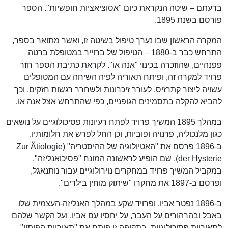
בדעתם – שיטה הנקראת כיום "אסוציאציות חופשיות". הספר
פורסם בשנת 1895.
המקרה הראשון שבו נערך טיפול בשיטה זו, ואשר מתואר בספר,
התרחש כבר ב-1880 – הטיפול של ברוייר במטופלת ברטה
פפנהיים, שהוזכרה בכינוי "אנה או". לקראת כתיבת הספר חזר
פרויד למקרה זה, ופיתח תאוריה לפיה השיחה עם המטופלים
עשויה ליצור קתרזיס, לעורר זיכרונות ולשחרר רגשות חזקים, וכך
להביא להקלה בתסמינים הגופניים, כפי שהתרחש אצל אנה או.
במהלך 1895 המשיך פרויד לפתח רעיונות פסיכולוגיים על נושאים
כגון מלנכוליה, פרנויה ופוביות, וכן החל לפרש את חלומותיו.
ב-1896 פרסם את "האטיולוגיה של ההיסטריה" (Zur Ätiologie
der Hysterie), שם הופיע לראשונה המונח "פסיכואנליזה".
במקביל המשיך פרויד במחקרים נוירולוגיים עבור נותנאגל,
ופרסם ב-1897 את מחקרו "שיתוק מוחין בילדים".
ב-1896 נפטר אביו, ופרויד שקע במהלך האנליזה-העצמית שלו
באבל ובהרהורים על העבר, על יחסיו עם אביו, ועל הקשר שלהם
לתאוריות פסיכולוגיות. בתקופה זו פיתח את "תאוריית הפיתוי"