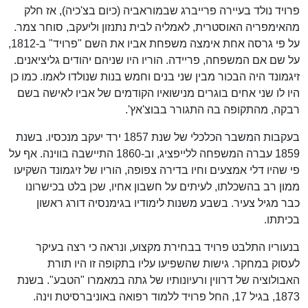
פרויד נולד בעיירה פרייברג שבמוראביה (כיום בצ'כיה), אז חלק
מהאימפריה האוסטרית, לאמליה לבית נתנזון וליעקב, סוחר צמר.
על פי גרסה אחת אימצה משפחת אביו את השם "פרויד" ב-1812,
על שם אם המשפחה, פריידה. הוריו היו שניהם יהודים גליציאנים.
זיגמונד היה הבכור מבין שני בנים וחמש בנות שנולדו לאמו. כמו כן
היו לו שני אחים בוגרים מנישואיו הקודמים של אביו לאישה בשם
רבקה, מהתקופה בה התגורר בבוצ'אץ'.
בעקבות המשבר הכלכלי של שנת 1857 ירד יעקב מנכסיו. בשנת
1859 עברה המשפחה ללייפציג, וב-1860 התיישבה בווינה. אף על
פי שהיו דלי אמצעים וחיו בדירה צפופה, הוריו של זיגמונד השקיעו
ממון רב בהשכלתו, לעיתים על חשבון אחיו, שכן בלט בכישרונו
כבר מגיל צעיר. בשבע משנות לימודיו בגימנסיה דורג ראשון
בכיתתו.
בנעוריו התלבט פרויד בבחירת מקצוע, ונראה כי רצה בעיקר
לעסוק במחקר. גישות שהשפיעו עליו בתקופה זו היו תורת
האבולוציה של דרווין ורעיונותיו של גתה במאמרו "הטבע". בשנת
1873, בגיל 17, החל פרויד ללמוד רפואה באוניברסיטת וינה.