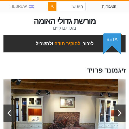
קטיגוריות
HEBREW
מורשת גדולי האומה
בזכותם קיים
BETA
לזכור,
להוקיר-תודה
ולהשכיל
זיגמונד פרויד