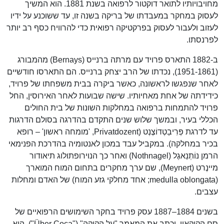
מחויבויותיו לתואר דוקטור לרפואה בשנת 1881. הוא המשיך
לעסוק במחקר במעבדתו של בריקה בשנה זו, עד ששוכנע על ידיו
לעזוב ולעבור לעסוק בפרקטיקה רפואית כדי להרוויח כסף רב יותר
לפרנסתו.
ב-1882 התארס פרויד עם מרתה ברנייס (Bernays) מהמבורג
(1951-1861), נכדתו של הרב יצחק ברנייס. הם התארסו חודשיים
לאחר שנפגשו לראשונה, כאשר ביקרה בבית משפחתו של פרויד,
כידידתה של אחת מאחיותיו. שישה שבועות לאחר האירוסין, החל
פרויד להתמחות ברפואה במחלקות השונות של בית החולים
הכללי בעיר, ובמשך שלוש שנים התקדם בהדרגה בסולם הדרגות
עד לדרגת פְּרִיבַטְדוֹצֶנְט (Privatdozent, 'מומחה ראשון' – רופא
בכיר במחלקה). במקביל עבד במכון לאנטומיה בהדרכת הפנימאי
הרמן נוֹתְנַאגֶל (Nothnagel) ואחר כך הנוירופתולוג תיאודור
מיינֶרט (Meynert), שם ערך מחקרים בתחום המוח המוארך
(medulla oblongata; אחד מחלקי גזע המוח) של האדם ומחלות
עצבים.
בשנים 1884–1887 עסק פרויד בחקר השימושים הרפואיים של
סם הקוקאין, וכתב את המאמר "על הקוקה" ("Über Coca"). הוא