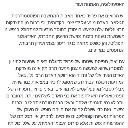
האטימולוגיה, האמנות ועוד.
יש הרואים את פרויד כאחד מאבות המחשבה הפוסטמודרנית.
הגילוי כי האדם מונע על ידי יצריו הקדומים, וכי רבות מן ההצדקות
הרציונליות שלנו למעשים יסודן בחוסר מודעות למתחולל בנפשינו,
משמשות טענות בזכות נטישת ההיגיון החברתי, האידאולוגי
והפוליטי, והן כשלט מחאה כנגד ריסון עצמי ועידון תרבותי,
הנתפסים כמזויפים.
עם זאת, תפיסת שיטתו של פרויד כדוגלת באי-הישמעות להיגיון
ולמוסר (שהוא למעשה מנגנון מניעה תרבותי) אינה מוצדקת.
האדם האידיאלי של פרויד הוא דווקא האדם הרציונלי, בעל
המודעות ויכולת הבחירה, שמסוגל להכיר במציאות כמו שהיא
מבלי לסבול מקונפליקטים לא מודעים. בעיני פרויד, תפקידה של
הפסיכואנליזה היא להפוך את בני האדם לשלמים יותר, מחוברים
יותר לעצמי האמיתי שלהם ובעלי הבנה טובה יותר לגבי מבנה
נפשם; זאת כדי שיוכלו לחיות את חייהם חופשיים מעולן של
הפרעות נפשיות וקונפליקטים פנימיים. לדבריו, אין תכליתם של
ההפרעות הנפשיות אלא סירוס העצמי האמיתי, על שלל יכולותיו