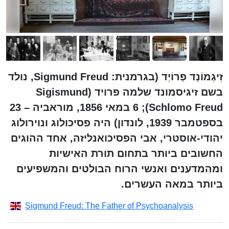
זִיגְמוֹנְד פְרוֹיְד (בגרמנית: Sigmund Freud, נולד
בשם זיגיסמונד שלמה פרויד (Sigismund
Schlomo Freud);‏ 6 במאי 1856, מוראביה – 23
בספטמבר 1939, לונדון) היה פסיכולוג ונוירולוג
יהודי-אוסטרי, אבי הפסיכואנליזה, אחד ההוגים
החשובים ביותר בתחום תורת האישיות
ומהמדענים ואנשי הרוח הבולטים והמשפיעים
ביותר במאה העשרים.
Sigmund Freud: The Father of Psychoanalysis