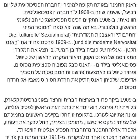
ראנק התמנה באותה תקופה למזכיר "החברה הפסיכולוגית של יום
רביעי", ששמה שונה ב-1908 ל"החברה הפסיכואנליטית
הווינאית". ב-1908 התקיים הכינוס הפסיכואנליטי הבינלאומי
הראשון, בזלצבורג. באותה שנה יצא ספרו "המוסר המיני
'התרבותי' והעצבנות המודרנית" (Die 'kulturelle' Sexualmoral
und die moderne Nervosität). ב-1909 פרסם פרויד את "הַאנְס
הקטן – אנליזה של פוביה בילד בן חמש", בו הציג את המקרה
המפורסם של האנס הקטן, תיאור המקרה הראשון של טיפול
פסיכואנליטי בילדים – האנס סבל מפוביה ספציפית מסוסים,
ופרויד טיפל בו באמצעות פרשנויות המבוססות על תסביך
אדיפוס, שלפיהן האנס הִתִּיק את חרדת הסירוס מאביו אל חרדה
מסוסים.
ב-1909 ביקר פרויד בארצות הברית והרצה באוניברסיטת קלארק,
בלוויית יונג ופרנצי. הוא ייסד את כתב העת הראשון לפסיכואנליזה,
ומינה את יונג לעורכו. בתקופה זו החלו בקיעים ראשונים בתמיכתם
של עמיתיו: מקס אייטינגון, מתומכיו בציריך, החל לבקר את דעותיו,
אלפרד אדלר התפטר מ"החברה הפסיכואנליטית הווינאית",
ובהמשך הצטרפו אחרים לביקורת. מ-1911 גבר המתח בין פרויד