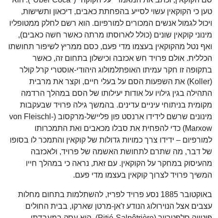
טען כי הקוקאין עשוי לסייע בהפחתת כאבים, דיכאון ותשישות,
ויכול לגמול אנשים המכורים למורפיום. הוא רשם לחלק ממטופליו
מינוני קוקאין שונים (כולל לארוסתו מרתה כאשר חשה כאבים),
ואף נטל מהקוקאין בעצמו מדי פעם, כסם ממריץ לשיפור תחושתו
הכללית. אולם פרויד חש אכזבה וכישלון בתחום זה, כאשר
בתקופה זו חקר עמיתו האופתלמולוג היהודי-אוסטרי קרל קולר
(Koller) את השפעות הסם על בעלי חיים, וקצר את מרבית
התהילה בגין גילויו על אודות יעילותו של הסם במהלך הרדמה
מקומית בניתוחי עיניים עדינים. בהמשך גילה פרויד שבעקבות
מינונים שרשם לידידו ארנסט פון פליישל-מרקסוב (von Fleischl-
Marxow) כדי להפחית את סבלו מכאבים ואת התמכרותו
למורפיום – ידידו צרך כמויות גדולות של קוקאין והתמכר לו בסופו
של דבר, מה שתרם לתחושת האשמה של פרויד, ולאכזבה
מהעיסוק במחקר על הקוקאין. עם זאת, נראה כי במהלך חייו
המשיך פרויד לצרוך קוקאין בעצמו מדי פעם.
באוקטובר 1885 נסע פרויד לפריז, להשתלמות בתחום מחלות
עצבים אצל הנוירולוג הנודע ז'אן-מרטן שארקו, בבית החולים
פיטייה סלפטרייר (Pitié-Salpêtrière). הוא עסק במעבדתו