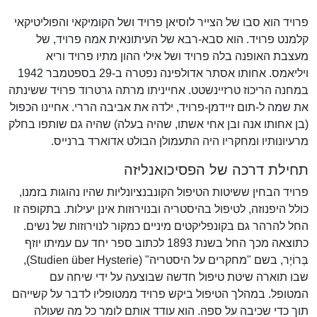
פרויד הוא סבו של הצייר לוסיאן פרויד ושל הקומיקאי והפוליטיקאי
קלמנט פרויד. הוא סבא-רבא של העיתונאית אמה פרויד, של
מעצבת האופנה בלה פרויד ושל אילי ההון מתיו פרויד וריא
ויליאמס. אחותו אסתר אדולפינה נפטרה ב-29 בספטמבר 1942
במחנה הריכוז טרזיינשטט. אחייניתו מרתה גרטרוד פרויד ששינתה
את שמה ל-תום זיידמן-פרויד, ילדה את אביבה הררי. אחיינו הכפול
(בן אחותו אנה ובן אחי אשתו, שהיה בעלה) שהיה גם שותפו בחלק
מרעיונותיו ומחקריו היה התעמולן הבולט אדוארד ברנייס.
תחילת דרכה של הפסיכואנליזה
פרויד הבחין ששיטות הטיפול הקונבנציונליות שהיו נהוגות בזמנו,
כולל היפנוזה, לטיפול בהיסטריה ובנוירוזות אינן יעילות. בתקופה זו
החל להרהר גם בקונפליקטים מיניים כמקור לנוירוזות של נשים.
כתוצאה מכך החל בשנת 1893 לכתוב ספר יחד עם עמיתו יוזף
בְּרוֹיֶר, בשם "מחקרים על היסטריה" (Studien über Hysterie),
שבו תוארה שיטת טיפול חדשה שבוצעה על ידי שיחה עם
המטופל. במהלך הטיפול ביקש פרויד ממטופליו לדבר על קשייהם
תוך כדי שכיבה על ספה. הוא עודד אותם לומר כל מה שעולה