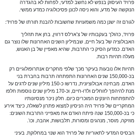
פרויד העיסוק בנפש לא נחשב למדעי, לפחות לא בהגדרה
הנוקשה של מדע, והוא ניסה לכונן פסיכולוגיה כמדע ממשי.
לגורם זה ישנן כמה משמעויות שחשובות להבנת תורתו של פרויד:
פרויד, כהולך בעקבותיו של צ'ארלס דרווין, בחן את תהליך
האבולוציה של בעל חיים, שבמיליון השנים האחרונות שלו נוצר גם
האדם. כמדען הסיק כי התרבות, שהיא מאפיין של בן האנוש,
מעלה תהיות רבות.
תהיות אלו נובעות בעיקר מכך שלפי מחקרים אנתרופולוגיים רק
בכ-150,000 שנים האחרונות התפתחה תרבות בחברת בני
האדם. מבחינה אבולוציונית, נדרשו כ-150 מיליון שנים לדגים על
מנת להיהפך לזוחלים ולדו-חיים, וכ-170 מיליון שנים נוספות חלפו
להתפתחות היונקים המוכרים כיום. חלק ניכר מנסיונותיו
המחקריים של פרויד היה הניסיון למצוא פתרון לשאלה, כיצד אירע
כי בכ-150,000 שנה פיתח האדם את מאפייני התרבות השונים:
מוזיקה, מוסר, מנהגים ומסורות, תלבושות, אהבה, וכו'.
הבסיס המדעי לתאוריות של פרויד הוא שנוי במחלוקת. בעיני