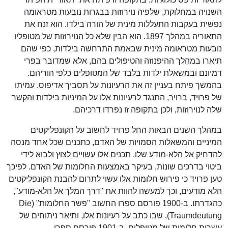
השנויה במחלוקת, שלפיה נוירוזות בבגרות נובעות מטראומה
נפשית בעקבות התעללות מינית של הורה בילדו. הוא זנח את
התאוריה במהלך 1897. הוא הבין שלא כל הנוירוזות של מטופליו
נובעות מטראומה מינית שבאמת התרחשה בילדות, כפי שהם
תיארו במהלך ההיפנוזה והטיפולים בהם, אלא שמדובר בפרי
דמיונם ובמשאלת ילדות בלבד של המטופלים כלפי הוריהם.
בהמשך פיתח בעניין זה את הרעיונות על תסביך אדיפוס. עמיתו
של פרויד, ברויר, התנגד לרעיונות אלו על המיניות בילדות והקשר
שלה לנוירוזות, ולכן בתקופה זו נפרדו דרכיהם.
במהלך השנים הבאות החל פרויד לחשוב על הקונפליקטים
המיניים והמשאלות הסמויות של האדם, כתכנים שכל אחד מנסה
להדחיק אל הלא-מודע שלו. תכנים אלו עשויים לצוץ ולבוא לידי
ביטוי בדרכים שונות, בעיקר באמצעות החלומות של האדם. לפיכך
טען פרויד כי פירוש חלומות אלו עשוי לתרום להבנת הקונפליקטים
הלא מודעים, וכך למעשה להוות את "דרך המלך אל הלא-מודע",
כהגדרתו. ב-1900 פורסם ספרו החשוב "פשר החלומות" (Die
Traumdeutung), שבו כתב על רעיונות אלו, ותיאר ניתוחים של
עשרות חלומות של מטופלים. ב-1901 פורסם ספרו