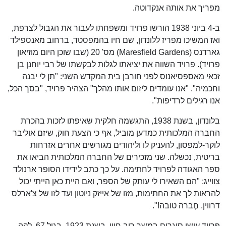
מפריך את אותה אנקדוטה.
ב-4 ביוני 1938 הורשו פרויד ומשפחתו לעבור את הגבול לצרפת,
ואז המשיכו מפריז ללונדון, שם חיו בהמפסטד, ברחוב מאנספילד
גארדנס (Maresfield Gardens) מס' 20 (שבו שוכן היום מוזיאון
פרויד). פרויד השווה את יציאתו לגלות לבקשתו של רבי יוחנן בן
זכאי מאספסיאנוס לפני חורבן בית המקדש השני: "תן לי יבנה
וחכמיה". "אנו עומדים ליזום אותו מהלך" הצהיר פרויד, "בסך הכל,
אנו רגילים לרדיפות".
בלונדון, בשנת 1938, התגשמה חלקית שאיפתו לזכות בהכרת
החברה המלכותית כמדען מוביל, אף כי הצעת חוק, שיזם אוליבר
לוקר-למפסון, להעניק לו וליהודים מגורשים אחרים אזרחות
בריטית, נכשלה. שני מזכירים של החברה המלכותית הביאו את
ספר האגודה לפרויד לחתימה. על כך כתב לידידו הסופר ארנולד
צווייג: "הם השאירו לי עותק של הספר, ואם היית כאן הייתי יכול
להראות לך את החתימות, מזו של אייזק ניוטון ועד לזו של צ'ארלס
דרווין. חֶברה טובה!".
פרויד עישן סיגרים במשך רוב חייו. בשנת 1923, בגיל 67, לקה