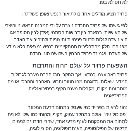
לא תסולא בפז.
פרויד הציע מודלים אחדים לתיאור הנפש ואופן פעולתה:
לפי גישתו של פרויד החרדה נוצרת על ידי המבנה הראשוני והיצרי
של האישיות, במאבק בין דרישות הסתמי (איד) לבין הסופר אגו.
היא נועדה לגלות סכנות פנימיות וחיצוניות ולהזהיר את האדם
מפניהם. חלק מהתהליכים המתקיימים בנפש נמצאים בלא-מודע
של האדם. זיגמונד פרויד הבחין בשלושה סוגי חרדה:
השפעות פרויד על עולם הרוח והתרבות
פרויד ראה עצמו כמדען, אך מחקרו חרג הרבה מעבר לגבולות
המדע. שאלות, כדוגמת מהו הטוב והרוע, האהבה וההרס, או מהו
מוסר ומה מקורו, מקבלות מענה מקיף בפסיכואנליזה
הפרוידיאנית.
נהוג לראות בפרויד כמי שעסק בתחום הדעת המכונה
"פסיכולוגיה". אולם במחקר עמוק, מקיף ומהותי כמו שלו, לא ניתן
לִתְחוֹם את המסקנות לענף מדעי אחד, שהרי חדרו גם לנימים
הדקים של הפילוסופיה, האנתרופולוגיה, הסוציולוגיה,