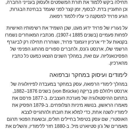
תחילה ביקש ללמוד את תורת המשפטים ולעסוק בענייני החברה,
וכן התעניין בדת. לבסוף, זמן קצר לפני שעמד בבחינת הבגרות,
הגיע פרויד למסקנה כי עליו ללמוד רפואה.
על נעוריו של פרויד ידוע מעט, שכן השמיד את רשימותיו האישיות
לפחות פעמיים (בשנים 1885 ו-1907). מכתביו המאוחרים נשמרו
בקנאות על ידי ארכיון זיגמונד פרויד, ושוחררו תחילה רק לביוגרף
הרשמי שלו, ארנסט ג'ונס, ולחברים ספורים מהחוג הפנימי של
הפסיכואנליזה. עם זאת, במהלך השנים הוצאו כמעט כל כתביו
מהארכיון.
לימודים ועיסוק במחקר וברפואה
במהלך לימודי הרפואה, עסק במחקר במעבדה לפיזיולוגיה של
ארנסט וילהלם פון בְּרִיקֶה (von Brücke) בשנים 1876–1882,
בתחום ההיסטולוגיה של מערכת העצבים. ב-1877 פרסם את
מאמרו הראשון, בנושא מיניות הצלופחים. ב-1879 הפסיק את
לימודיו לשנה אחת, כדי למלא את חובתו ולהתגייס לצבא
האוסטרי, שם עסק בטיפול בחיילים חולים, ובשעות הפנאי תרגם
מאמרים של ג'ון סטיוארט מיל. ב-1880 חזר ללימודיו, והשלים את