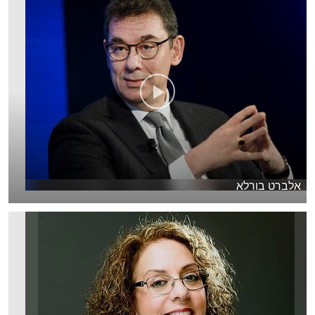
אלברט בורלא