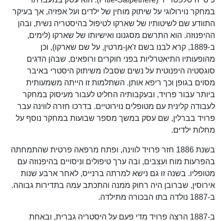
במחקר נוירולוגי על שיתוק מוחין של ילדים ועל אפזיה, אך בעיקר
התוודע שם לשיטותיו של שארקו לטיפול בהיסטריה נשית, ובהן
ההיפנוזה. הוא התרשם מסגנונו ואישיותו של שארקו (לימים,
ב-1889, קרא לבנו בשם ז'אן-מרטין, על שם שארקו), וכן
מהופעותיו התיאטרליות בפני חוקרים ורופאים, שבהן הדגים
סוגסטיה היפנוטית על נשים שסבלו משיתוק היסטרי באיבר
מסוים בגופן וכך ריפא אותן. השתלמות זו הייתה משמעותית
ביותר עבור פרויד, ובעקבותיה החליט לעבור מעיסוק במחקר
לעבודה קלינית עם מטופלים נוירוטיים. בדרכו חזרה לווינה עבר
פרויד בברלין, שם עסק במשך מספר שבועות במחקר נוסף על
מחלות ילדים.
בשנת 1886 חזר פרויד לווינה, ופתח מרפאה פרטית שהתמחתה
בהפרעות מוח ועצבים, ובה ערך טיפולים וניסויים בהיפנוזה עם
מטופליו. בשנה זו גם נישא למרתה ברנייס, לאחר ארבע שנות
אירוסין, שברובן היה רחוק ממנה והתכתב עִמהּ בתדירות גבוהה.
ב-1887 נולדה בתו הבכורה מתילדה.
ב-1887 הרצה פרויד מדי פעם על היסטריה גברית, ובאחת