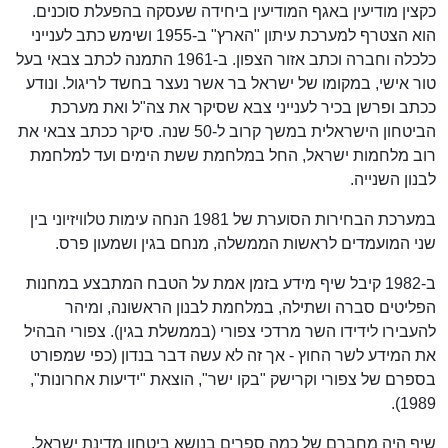
כקצין מודיעין באגף המודיעין ביחידה שעסקה בהפעלת סוכנים.
הוא הצטרף למערכת עיתון "הארץ" ב-1955 ושימש כתב לענייני
כלכלה וחברה וכתב אזור הצפון. ב-1961 התמנה לכתב צבאי בעל
טור אישי, במקומו של ישראל בר אשר נעצר בחשד לריגול. ונודע
ככתב ופרשן בכיר לענייני צבא שסיקר את צה"ל ואת מערכת
הביטחון הישראלית במשך קרוב ל-50 שנה. סיקר ככתב צבאי את
רוב מלחמות ישראל, החל במלחמת ששת הימים ועד למלחמת
לבנון השנייה.
במערכת הבחירות הסוערת של 1981 הנחה עימות טלוויזיוני בין
שני המועמדים לראשות הממשלה, מנחם בגין ושמעון פרס.
ב-1982 קיבל שיף מידע בזמן אמת על הטבח המתבצע במחנות
הפליטים סברה ושתילה, במלחמת לבנון הראשונה, ומיהר
להעבירו לידידו השר מרדכי צפורי (בממשלת בגין). צפורי הבהיל
את המידע לשר החוץ - אך זה לא עשה דבר בנדון (כפי שמפורט
בספרם של צפורי וקרישק "בקו ישר", הוצאת "ידיעות אחרונות",
1989).
שיף היה מחברם של כמה ספרים בנושא ביטחון מדינת ישראל,