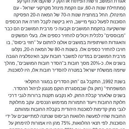
אגודת המושב ורשות הפיתוח או הקק"ל שהקצו את הקרקע
(ומתחילת שנות ה-60, עם הקמת מינהל מקרקעי ישראל - עם
המינהל). החל במחצית שנות ה-70 של המאה ה-20 הפסיקה
הסוכנות לפעול כגוף מיישב, היא ביקשה לקבל חזרה את הכספים
שהשקיעה בהקמת המושבים וקבעה כי מרבית המושבים הם כבר
"מבוססים" כלכלית ויכולים להחזיר כספים אלו. בעלי המשקים
והאגודות השיתופיות במושבים אולצו לחתום על "חוזי ביסוס", בו
חויבו להחזיר כספים אלו. בשנות ה-80 של המאה ה-20, נקלעו
מרבית המושבים במדינה למשבר חובות עקב האינפלציה הגובה
בשנים אלו. כ-20% מסך חובות ב"הסדר חובות המושבים", מהלך
שיזמה ממשלת ישראל במטרה להסדיר חובות אלו, היו לסוכנות.
בשנת 1992, התקבל גם "חוק הסדרים במגזר החקלאי
המשפחתי" (חוק גל) שבמסגרתו הוקם מנגנון לניהול ההסדר.
בשנים שלאחר קבלת החוק, לא נקבעו תקנות ברורות לגבי דרכי
חלוקת החובות וייעוד התמורות ממימוש הנכסים. עקב מחלוקת
לגבי מתן קדימות לסוכנות היהודית בקבלת החובות ומהותם.
החובות שהיו למעשה הלוואות הביסוס שנתנה למתיישבים על ידי
הסוכנות. לפי תנאי ההלוואות, 75% מהן היו אמורות להימחק על