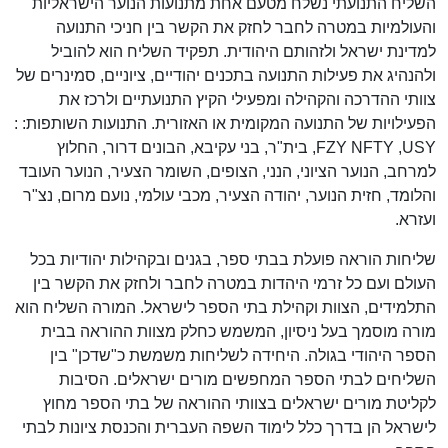
השליח התנועתי נשלח מטעם אחת מתנועות הנוער הישראליות
והעולמיות במטרה לחבר לחזק את הקשר בין חניכי התנועה
למדינת ישראל ולזהותם היהודית. תפקיד השליח הוא להוביל
ולהנהיג את פעילות התנועה בתכנים יהודיים, ציוניים, סמינרים של
צוותי ההדרכה והקהילה ומפעילי הקיץ התנועתיים ולרכז את
הפעילויות של התנועה המקומית או האזורית. התנועות השותפות: :
FZY NFTY ,USY, בית"ר, בני עקיבא, הבונים דרור, החלוץ
למרחב, הנוער הציוני, הנני, הצופים, השומר הצעיר, הנוער העובד
והלומד, חזית הנוער, יהודה הצעיר, מכבי עולמי, נועם מרום, נצ"ר
ועזרא.
שליחות הוראה פועלת בבתי ספר, בגנים ובקהילות יהודיות בכל
העולם ועם כל זרמי היהדות במטרה לחבר ולחזק את הקשר בין
התלמידים, הצוות וקהילת בתי הספר לישראל. המורה השליח הוא
מורה מוסמך בעל ניסיון, המשמש כחלק מצוות ההוראה בבית
הספר היהודי בגולה. היחידה לשליחות משמשת כ"שדכן" בין
השליחים לבתי הספר המחפשים מורים ישראלים. הסיבות
לקליטת מורים ישראלים בצוותי ההוראה של בתי הספר מחוץ
לישראל הן בדרך כלל לימוד השפה העברית והכנסת ציונות לבתי