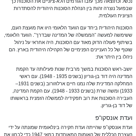
נכשל וכתוצאה מכך עזבו הגורמים הלא-ציוניים את הסוכנות כך
שבפועל נוצרה זהות בין הנהלת הסוכנות היהודית להסתדרות
הציונית העולמית.
הסוכנות היהודית ביחד עם הוועד הלאומי היוו את מועצת העם,
ששימשה למעשה "הממשלה של המדינה שבדרך". הוועד הלאומי,
בשיתוף פעולה הדוק מאוד עם הסוכנות, היה אחראי על ניהול
שוטף של כל העניינים הפנימיים של הקהילה היהודית בארץ. הם
ניהלו בין היתר את:
יושב-ראש הסוכנות במשך מרבית שנות פעילותה עד הקמת
המדינה היה דוד בן-גוריון (בשנים 1935 - 1948). עם ראשי
המחלקה המדינית שלה נמנו חיים ארלוזורוב (בשנים 1931–
1933) ומשה שרת (בשנים 1933 - 1948). עם הקמת המדינה,
העבירה הסוכנות את רוב תפקידיה לממשלה הזמנית בראשותו
של דוד בן-גוריון.
ועדת אונסקו"פ
ועדת אונסקו"פ שהייתה ועדת חקירה בינלאומית שמונתה על ידי
העצרת הכללית של האומות המאוחדות במאי 1947 כדי לבחון את