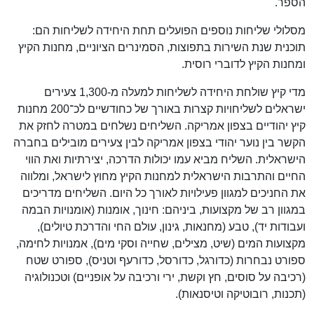
הספר.
מסלולי שליחות נוספים הפועלים תחת היחידה לשליחות הם:
תוכנית שנת השירות בתפוצות, הסמינרים הציוניים, מחנות הקיץ
ומחנות הקיץ לדוברי רוסית.
מדי קיץ שולחת היחידה לשליחות למעלה מ-1,300 צעירים
ישראלים לשליחויות קצרות באורך של כחודשיים לכ־200 מחנות
קיץ יהודיים בצפון אמריקה. השליחים נשלחים במטרה לחזק את
הקשר בין נוער יהודי בצפון אמריקה לבין צעירים מובילים בחברה
הישראלית. השליח מביא עמו יכולות הדרכה, יצירתיות ואת הווי
החיים והתרבות הישראלית למחנות הקיץ מחוץ לישראל, ומלווה
את החניכים למגוון פעילויות לאורך כל היום. השליחים מדריכים
במגוון רב של מקצועות, ביניהם: חינוך, אומנות (אומנויות הבמה
ועבודות יד), טבע (מחנאות, גינון, עולם החי והדרכת טיולים),
מקצועות המים (שיט, מצילים, שחייה וסקי מים), אמנויות לחימה,
ספורט נבחרות (כדורגל, כדורסל, כדורעף וטניס), ספורט שטח
(רכיבה על סוסים, חץ וקשת, ירי ורכיבה על אופניים) וטכנולוגיה
(תכנות, רובוטיקה וטיסנאות).