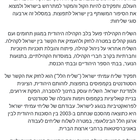
העולם, ותפקידם להיות הקול והמקור למתרחש בישראל ולמצוא
את הסיפור המשותף בין ישראל לתפוצות. במסלול זה ארבעה
סוגי שליחות:
השליח הקהילתי פועל בלב הקהילה היהודית במגוון תחומים ועם
מגוון קהלים במטרה לחזק ולהעמיק את הקשר בין ישראל לקהילה.
השליח אחראי על ניהול קהילה, פיתוח והובלת תוכניות חינוכיות
וחברתיות בקרב חברי הקהילה, במוסדות הקהילתיים, בתנועות
הנוער, בבתי הספר היהודיים ובבתי הכנסת.
תפקיד שליח עמיתי ישראל ("שליח הלל") הוא לחזק את הקשר של
הסטודנטים בקמפוסים בתפוצות, לזהותם היהודית, הציונית
ולמדינת ישראל. השליח עוסק בחינוך להסברה, הפקת אירועים,
בניית קואליציות בקמפוס ויזמות והובלה של סטודנטים
לפרואקטיביות בנוגע לישראל. עבודתם של שליחי עמיתי ישראל
היא כתוצאה מהסכם שנחתם ב-2003 בין הסוכנות היהודית לבין
ארגון הלל הבינלאומי, במטרה לשלוח שליחים לעבודה
באוניברסיטאות ברחבי ארצות הברית.