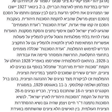
(ארגון יהודי-אמריקאי לא ציוני שנועד לשמור על זכויותיהם של
יהודים במדינות מחוץ לארצות הברית). ב-2 בינואר 1927 יישבו
שני המנהיגים את חילוקי הדעות בינם לבין עצמם וחתמו על הסכם
(הסכם ויצמן-מרשל) שהביא להקמת הסוכנות היהודית. בעקבות
הסכם זה קמו שתי ועדות, "ועדת הסוכנות" ו"ועדת המומחים"
שהגיעו לארץ ישראל לשם איסוף נתונים והסקת מסקנות. הוועדות
נועדו להיות בלתי מפלגתיות והוטל עליהן להמליץ על פעולות
אפשריות המתאימות לארץ ולתנאיה ולהמליץ גם על התקציב
הנדרש למימוש ההמלצות. "ועדת הסוכנות" שכללה מומחים
בתחומי החקלאות, החרושת והמסחר סיימה את עבודתה
ב-1928. בהתאם להמלצותיה שפורסמו באפריל 1928 הוחלט על
הקמת "סוכנות יהודית מורחבת" שתכלול בנוסף גם נציגים לא
ציוניים, יהודים עשירים שמוכנים לתמוך במדיניות הציונית.
ההמלצות זכו לביקורת מצד נציגים של ההנהגה הציונית, בהם ברל
כצנלסון ושלמה קפלנסקי. ב-11 באוגוסט 1929, במסגרת
הקונגרס הציוני ה-16 שהתכנס בציריך, הכריזו נציגים מ-26
מדינות על הקמת "הסוכנות היהודית לארץ ישראל". לנשיא
הסוכנות נתמנה ד"ר חיים ויצמן שהיה גם נשיא ההסתדרות
הציונית העולמית. בין האישים הלא ציונים שהשתתפו בוועידת