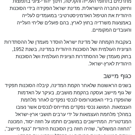
מתרכזים בתחומי העלייה והקליטה, חינוך יהודי-ציוני בתפוצות
וחיזוק החברה הישראלית. מדינת ישראל הפקידה בידי הסוכנות
היהודית את הטיפול האדמיניסטרטיבי במועמדים לעלייה
באמצעות משרדיה בחוץ לארץ, בהם פועלים שליחי העלייה
והעובדים המקומיים.
בעקבות הקמתה של מדינת ישראל הוסדר מעמדן של ההסתדרות
הציונית העולמית ושל הסוכנות היהודית במדינה, בשנת 1952,
בחוק מעמדן של ההסתדרות הציונית העולמית ושל הסוכנות
היהודית לארץ-ישראל.
כגוף מיישב
בשנים הראשונות שלאחר הקמת המדינה, קיבלה הסוכנות תפקיד
של גוף מיישב ועסקה בהקמת מושבים, בעיקר על האדמות
שהופקדו בידי האפוטרופוס לנכסי נפקדים לאחר מלחמת
העצמאות. המושג נכסי נפקדים מתייחס לנכסים אשר נעזבו
במהלך מלחמת העצמאות על ידי ערבים תושבי ארץ-ישראל
המנדטורית. המתיישבים במושבים חתמו על חוזה יסוד, המכונה
"החוזה המשולש", שהיה חוזה בין הסוכנות היהודית "כגוף מיישב",