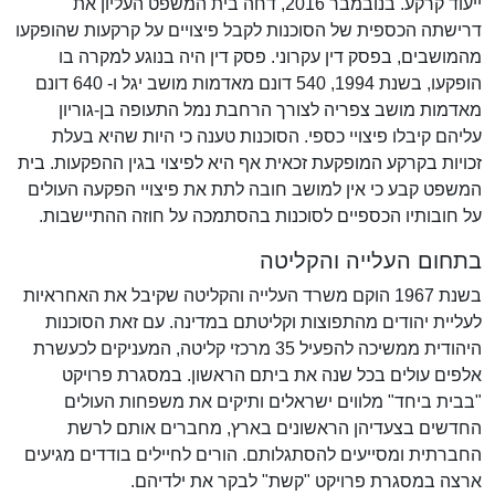
ייעוד קרקע. בנובמבר 2016, דחה בית המשפט העליון את
דרישתה הכספית של הסוכנות לקבל פיצויים על קרקעות שהופקעו
מהמושבים, בפסק דין עקרוני. פסק דין היה בנוגע למקרה בו
הופקעו, בשנת 1994, 540 דונם מאדמות מושב יגל ו- 640 דונם
מאדמות מושב צפריה לצורך הרחבת נמל התעופה בן-גוריון
עליהם קיבלו פיצויי כספי. הסוכנות טענה כי היות שהיא בעלת
זכויות בקרקע המופקעת זכאית אף היא לפיצוי בגין ההפקעות. בית
המשפט קבע כי אין למושב חובה לתת את פיצויי הפקעה העולים
על חובותיו הכספיים לסוכנות בהסתמכה על חוזה ההתיישבות.
בתחום העלייה והקליטה
בשנת 1967 הוקם משרד העלייה והקליטה שקיבל את האחראיות
לעליית יהודים מהתפוצות וקליטתם במדינה. עם זאת הסוכנות
היהודית ממשיכה להפעיל 35 מרכזי קליטה, המעניקים לכעשרת
אלפים עולים בכל שנה את ביתם הראשון. במסגרת פרויקט
"בבית ביחד" מלווים ישראלים ותיקים את משפחות העולים
החדשים בצעדיהן הראשונים בארץ, מחברים אותם לרשת
החברתית ומסייעים להסתגלותם. הורים לחיילים בודדים מגיעים
ארצה במסגרת פרויקט "קשת" לבקר את ילדיהם.