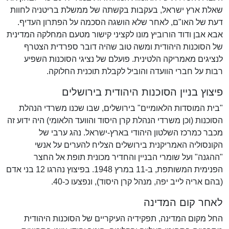
שאלת ארץ ישראל, בעקבות בקשתה של ממשלת בריטניה לחוות
דעת של האו"ם, לאחר שלא הושגה הסכמה על הפתרון העדיף.
אבא אבן ודוד הורוביץ מונו לקציני קישור מטעם המחלקה המדינית
של הסוכנות היהודית ומשה טוב שהיה דובר ספרדית הצטרף
לנציגים מאמריקה הלטינית. פועלם של נציגי הסוכנות השפיע
רבות על חברי הוועדה והוביל לקבלת תוכנית החלוקה.
פיצוץ בניין הסוכנות היהודית בירושלים
"בית המוסדות הלאומיים" בירושלים, שבו שכנו משרדי הנהלת
הסוכנות (וכן משרדי הנהלת קרן היסוד והוועד הלאומי) היה ידוע זה
מכבר כמרכז השלטון היהודי בארץ-ישראל. נהג ערבי של
הקונסוליה האמריקנית בירושלים הצליח להערים על אנשי
"ההגנה" ועל שומרי הבניין והחדיר מכונית תופת אל החצר
הפנימית המשותפת, ב-11 במרץ 1948. בפיצוץ נהרגו 12 בני אדם
(בהם אריה לייב יפה, מנהל קרן היסוד), ונפצעו כ-40.
לאחר קום המדינה
החל מקום המדינה, תפקידיה העיקריים של הסוכנות היהודית