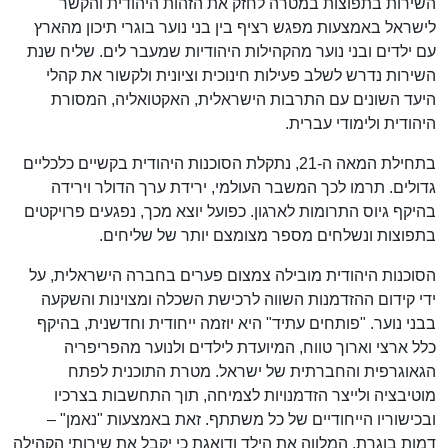
השירות בתפוצות במטרה לחזק את הזהות היהודית והקשר
לישראל באמצעות מפגש רציף בין בני נוער בוגרי תיכון מהארץ
עם ילדים ובני נוער מהקהילות היהודיות שמעבר לים. שליח שנת
השירות נדרש לשלב פעילות חינוכית וציונית ולקשור את קהלי
היעד השונים עם התרבות הישראלית, האקטואליה, המסורת
היהודית ולימודי עברית.
בתחילת המאה ה-21, נתקלת הסוכנות היהודית בקשיים כלכליים
גדולים. תרמו לכך המשבר העולמי, ירידת ערך הדולר וירידה
בהיקף גיוס התרומות לארגון. כפועל יוצא מכך, נפגעים פרויקטים
בתפוצות ונשלחים מספר מצומצם יותר של שליחים.
הסוכנות היהודית מובילה צמצום פערים בחברה הישראלית, על
ידי קידום ההזדמנות השווה לרכישת השכלה ומצוינות והשקעה
בבני נוער. "פותחים עתיד" היא יוזמה ייחודית וחדשנית, בהיקף
כלל ארצי וארוך טווח, המיועדת לילדים ולנוער מהפריפריה
הגאוגרפית והחברתית של ישראל. מטרת התוכנית לפתח
מוטיבציה ולייצר הזדמנויות לצמיחה, תוך התחשבות בצרכיו
ובכישוריו הייחודיים של כל משתתף. זאת באמצעות "נאמן" –
דמות בוגרת, המלווה את הילד ודואגת כי יקבל את שירותי הקהילה