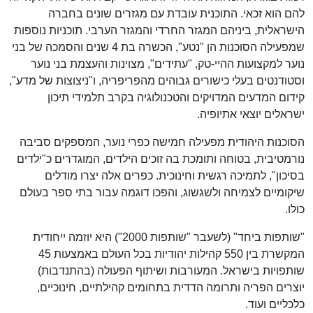
להם הוא זכאי. התוכנית עובדת עם מגזרים שונים בחברה
הישראלית, ביניהם המגזר החרדי והמגזר הערבי. תוכניות נוספות
שמפעילה הסוכנות הן "נטע", הכשרה בת 4 שנים והסמכה של בני
נוער למקצועות ההיי-טק, "עתידים", מצוינות והעצמת בני נוער
וסטודנטים בעלי כישורים גבוהים מהפריפריה, ו"ניצוצות של מדע",
קידום המדעים המדויקים והטכנולוגיה בקרב תלמידי תיכון
ישראלים יוצאי אתיופיה.
הסוכנות היהודית מפעילה חמישה כפרי נוער, המספקים סביבה
נורמטיבית, בטוחה ותומכת בה זוכים הילדים, המוגדרים כ"ילדים
בסיכון", לתמיכה רגשית וחינוכית. כפרים אלה יצרו מודלים
שיקומיים לצמיחה ולשגשוג, והפכו דוגמה עבור בתי ספר בעולם
כולו.
"שותפות ביחד" (לשעבר "שותפות 2000") היא יוזמה ייחודית
המקשרת בין 550 קהילות יהודיות בכל העולם באמצעות 45
שותפויות בישראל. המעורבות ושיתוף הפעולה (בהתנדבות)
יוצרים הפריה ותרומה הדדית בתחומים קהילתיים, חינוכיים,
כלכליים ועוד.