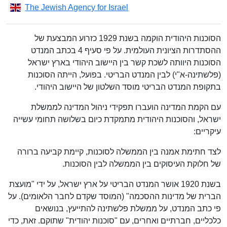
The Jewish Agency for Israel
הסוכנות היהודית הוקמה בשנת 1929 כזרוע המבצעת של
ההסתדרות הציונית העולמית. על פי סעיף 4 בכתב המנדט
הסוכנות היוותה לשכת קשר בין היישוב היהודי בארץ ישראל
(פלשתינה-א"י) לבין המנדט הבריטי. בפועל, הייתה הסוכנות
בתקופת המנדט הבריטי מוסד השלטון של היישוב היהודי.
עם הקמת המדינה הועברו תפקידי ניהול המדינה לממשלת
ישראל, והסוכנות היהודית מתמקדת כיום בשלושה תחומי עשייה
עיקריים:
לצד חתימת אמנה בין הממשלה לסוכנות, קיימת קביעה ברורה
של חלוקת העיסוקים בין הממשלה לבין הסוכנות.
בשנת 1920 אושר המנדט הבריטי על ארץ ישראל, על ידי "מועצת
הברית של מדינות ההסכמה" (המוסד שקדם לחבר הלאומים). על
פי כתב המנדט, על ממשלת פלשתינה להתייעץ, בנושאים
כלכליים, חברתיים ואחרים, עם "סוכנות יהודית" שתוקם. זאת, כדי