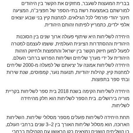
בברית המועצות לשעבר, מחזקים את הקשר בין היהודים
למורשתם באמצעות רשת בתי-הספר של חפציב"ה, המציעה
חינוך יהודי פורמלי לכל הגילאים. למחנות קיץ בני שבוע יוצאים
אלפי ילדים, כתמריץ לפיתוח זהותם היהודית.
היחידה לשליחות היא שיתוף פעולה ארוך שנים בין הסוכנות
היהודית וההסתדרות הציונית העולמית, ששמו לעצמם למטרה
לפעול למען חיזוק הקשר בין ישראל והתפוצות ולחיזוק הזהות
היהודית על ידי מערך שליחים ושליחות הפרוש ברחבי העולם.
היחידה לשליחות אמונה על יציאתם של למעלה מ-2000 שליחים
למחנות קיץ, קהילות יהודיות, תנועות נוער, קמפוסים, שנת שירות
ובתי ספר בתפוצות.
היחידה לשליחות הקימה בשנת 2018 בית ספר לשליחות בקריית
מוריה בירושלים. בית הספר לשליחות הוא חלק מהיחידה
לשליחות.
תחת היחידה לשליחות פועלים מספר מסלולי שליחות. השליחות
הארוכה, הוא מסלול שליחות האורך בין 2–3 שנים ברחבי העולם,
בו השליחים השונים נמצאים בקו הראשון עם הקהילות ברחבי