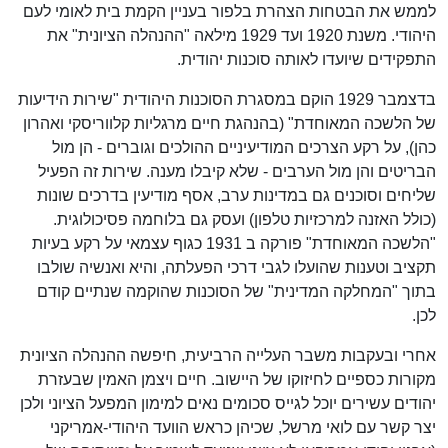
לממש את הבטחות הצהרת בלפור בעניין הקמת בית לאומי לעם
היהודי. משנת 1920 ועד 1929 מילאה "ההנהלה הציונית" את
התפקידים שיועדו לאותה סוכנות יהודית.
בדצמבר 1929 הוקם במסגרת הסוכנות היהודית "שירות הידיעות
של הלשכה המאוחדת" (בהנהגת חיים מרגליות קלווריסקי ואהרון
כהן), על רקע הצרכים המודיעיניים ההולכים וגוברים - הן מול
הבריטים והן מול הערבים - שלא קיבלו מענה. שירות זה הפעיל
שליחים וסוכנים גם במדינות ערב, אסף מודיעין בדרכים שונות
(כולל האזנה למרכזיות טלפון) ועסק גם בלוחמה פסיכולוגית.
"הלשכה המאוחדת" פורקה ב 1931 כגוף עצמאי על רקע בעיות
תקציב וטענות שהועלו לגבי דרכי הפעלתה, והיא ואנשיה שולבו
בתוך "המחלקה המדינית" של הסוכנות שהוקמה שנתיים קודם
לכן.
אחרי ובעקבות משבר העלייה הרביעית, חיפשה ההנהלה הציונית
מקורות כספיים לחיזוקו של היישוב. חיים ויצמן האמין שבעזרת
יהודים עשירים יוכל לגייס סכומים נאים למימון המפעל הציוני ולכן
יצר קשר עם לואי מרשל, שכיהן כראש הוועד היהודי-אמריקני