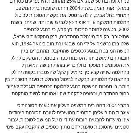
פני תקופה בת 30 שנה, אם 25% מהחובות היו נפרעים כסדרם
במהלך אותו הזמן. בשנת 2004 דחתה שופטת בית המשפט
המחוזי בתל אביב, הילה גרסטל, את בקשת הסוכנות לביטול
החלטות המשקם עו"ד אופיר כץ לגבי מושב יתד, שניתנו בשנת
2002, בטענה לחוסר סמכות. כץ קבע, כי בנוגע לכספים
שהצטברו בקופת מינהלת ההסדרים, בנק החקלאות לישראל,
שלטובתו נרשמה על ידי המושב איגרת חוב בינואר 1984, הוא
הנושה המובטח בנוגע לכספים שהתקבלו מהחברים בגין
חובותיהם למושב יתד. הסוכנות כפרה בסמכות המשקם לחלק
את הסכומים המופקדים ולהכריע בזהות הנושה המועדף.
בהחלטה שנייה קבע כץ, כי מיליון שקל שהצטברו בקופה יחולק
בהתאם להחלטותיו. בבקשה לביטול ההחלטות טענה הסוכנות בין
היתר, כי סמכות המשקם בנוגע לחלוקת הכספים מוגבלת לאמור
בחוק ההסדרים, וכפופה לתקנות שהיו אמורות להיות מותקנות.
במרץ 2004 דחה בית המשפט העליון את טענת הסוכנות כי
איגרות החוב עליהן חתומים המושבים לטובת הסוכנות היהודית
אינן מיועדות להבטיח חובות עתידיים של המושב לסוכנות, עבור
סכומים שהסוכנות טוענת להם מתוך כספים שהתקבלו עקב שינוי