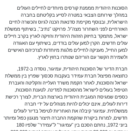
הסוכנות היהודית מממנת קורסים מיוחדים לחיילים העולים
במהלך שירותם הצבאי במטרה לסייע בקליטתם בחברה
הישראלית, ובנוסף מקיימת סדנאות הכנה לגיוס והכשרה לחיים
האזרחיים לפני השחרור מצה"ל. פרויקט "נתיב", בשיתוף ממשלת
ישראל, מתמקד בחיזוק הזהות היהודית והזיקה לארץ בקרב חיילים
עולים חדשים. הקרן למען עולים בודדים, בשיתוף עם האגודה
למען החייל, מעניקה לחיילים מלגות מיוחדות לצרכיהם האישיים
ולשמירת הקשר עם הוריהם שנותרו בחוץ לארץ.
חברת הדיור של הסוכנות היהודית, עמיגור, נוסדה ב-1972,
כתוצאה מפיצול חברת עמידר בעקבות סכסוך שפרץ בין ממשלת
ישראל והסוכנות, לאחר הקמת משרד העלייה והקליטה והעברת
הטיפול בעולים לישראל מהסוכנות למדינה. לטענת הסוכנות,
כספים שמגיסת המגבית היהודית בארצות הברית, לצורך רכישת
דירות לעולים, אינם יכולים להיות מנוהלים על ידי חברה
ממשלתית. עמיגור קיבלה את האחריות לטיפול בדיור לעולים
חדשים, למרות ביקורת שהקמת החברה תיצור מנגנון כפול ומיותר
ביוני 1972, נחתם הסכם בין "עמיגור" ל"עמידר" שלפיו 180