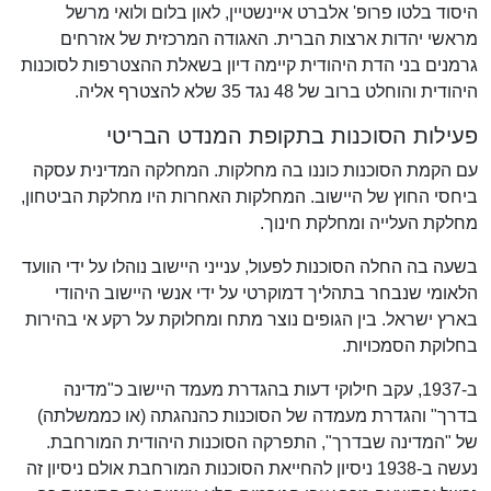
היסוד בלטו פרופ' אלברט איינשטיין, לאון בלום ולואי מרשל
מראשי יהדות ארצות הברית. האגודה המרכזית של אזרחים
גרמנים בני הדת היהודית קיימה דיון בשאלת ההצטרפות לסוכנות
היהודית והוחלט ברוב של 48 נגד 35 שלא להצטרף אליה.
פעילות הסוכנות בתקופת המנדט הבריטי
עם הקמת הסוכנות כוננו בה מחלקות. המחלקה המדינית עסקה
ביחסי החוץ של היישוב. המחלקות האחרות היו מחלקת הביטחון,
מחלקת העלייה ומחלקת חינוך.
בשעה בה החלה הסוכנות לפעול, ענייני היישוב נוהלו על ידי הוועד
הלאומי שנבחר בתהליך דמוקרטי על ידי אנשי היישוב היהודי
בארץ ישראל. בין הגופים נוצר מתח ומחלוקת על רקע אי בהירות
בחלוקת הסמכויות.
ב-1937, עקב חילוקי דעות בהגדרת מעמד היישוב כ"מדינה
בדרך" והגדרת מעמדה של הסוכנות כהנהגתה (או כממשלתה)
של "המדינה שבדרך", התפרקה הסוכנות היהודית המורחבת.
נעשה ב-1938 ניסיון להחייאת הסוכנות המורחבת אולם ניסיון זה