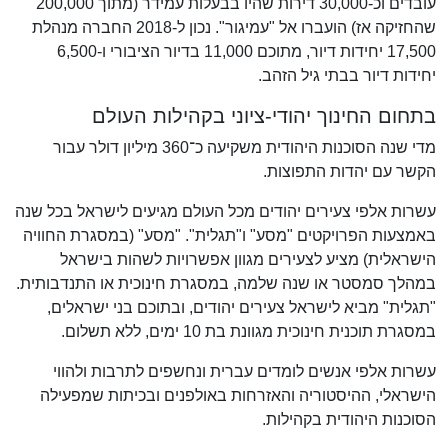
עובדים וכ-30,000 דירות שהיו בבעלות עמידר (מתוך 200,000
שהחזיקה אז) הועברו אל "עמיגור". נכון ל-2018 החברה מנהלת
17,500 יחידות דיור, מתוכם 11,000 בדיור הציבורי ו-6,500
יחידות דיור בבתי גיל הזהב.
בתחום החינוך יהודי-ציוני בקהילות העולם
מדי שנה הסוכנות היהודית משקיעה כ־360 מיליון דולר עבור
הקשר עם יהדות התפוצות.
עשרות אלפי צעירים יהודים מכל העולם מגיעים לישראל בכל שנה
באמצעות הפרויקטים "מסע" ו"תגלית". "מסע" (במסגרת החוויה
הישראלית) מציע לצעירים מגוון אפשרויות לשהות בישראל
במהלך סמסטר או שנה שלמה, במסגרת חינוכית או התנדבותית.
"תגלית" מביא לישראל צעירים יהודים, ובתוכם בני ישראלים,
במסגרת תוכנית חינוכית מגוונת בת 10 ימים, ללא תשלום.
עשרות אלפי אנשים לומדים עברית ונחשפים לתרבות ולהווי
הישראלי, ההיסטוריה והאזרחות באולפנים ובכיתות שמפעילה
הסוכנות היהודית בקהילות.