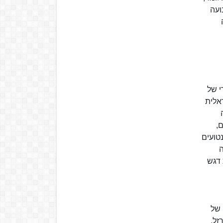
ועה
י של
אלית
,
טועים
ה
 דגש
 של
זל,