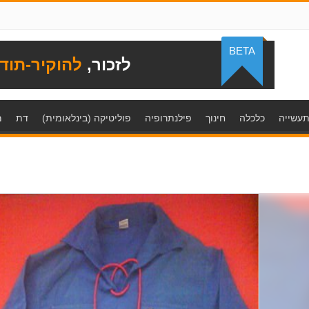
BETA
לזכור,
להוקיר-תוד
עשייה
כלכלה
חינוך
פילנתרופיה
פוליטיקה (בינלאומית)
דת
מ