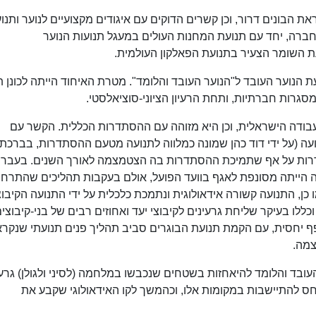
ת הבונים דרור, וכן קשרים הדוקים עם איגודים מקצועיים לנוער ותנו
 חברה, יחד עם תנועת המחנות העולים במעגל תנועות הנוער
עת השומר הצעיר בתנועת הפאלקון העולמית.
נועת הנוער העובד ל"הנוער העובד והלומד". מטרת האיחוד הייתה לכונן 
סגרות חברתיות, ותחת הרעיון הציוני-סוציאלסטי.
עבודה הישראלית, וכן היא מזוהה עם ההסתדרות הכללית. הקשר עם
ה (על ידי דוד כהן שמונה כמלווה לתנועה מטעם ההסתדרות, בברכתו
דרות על אף שתמיכת ההסתדרות בה הצטמצמה לאורך השנים. בעבר 
ה הייתה מסונפת לאגף בוועד הפועל, אולם בעקבות תהליכים שהתרחש
, התנועה קשורה אידאולוגית ונתמכת כלכלית על ידי התנועה הקיבוצ
ללו בעיקר שליחת גרעינים לקיבוצי יעד ואחוזים רבים של בני-קיבוצי
שנות ה-90 הקשר הפך לרופף יחסית, עם הקמת תנועת הבוגרים סביב תהליך פנים תנועתי שנקר
צמה.
ד והלומד להיאחזות בשטחים שנכבשו במלחמה (לסיני ולגולן) גרעי
ס להתיישבות במקומות אלו, וכהמשך לקו האידאולוגי שקבע את