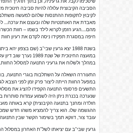
שיסכימו לקבל את גרעיניה, וכן בתוך תהליך התפ
הסביבה הקיבוצית עלולה להיות סביבה חינוכית מי
לקיבוץ לתקופות ההתנסות שלהם למעשה משתלבים 
מאבדת את האותנטיות שלה ובעצם את ערכה... לפנ
מהם....הגיע הזמן לקרוא לילד בשמו – חוות הכשר
חיפה במסגרת תפקידו ניסה לקדם את רעיון חוות ה
בשנת 1988 יצא גרעין שבי"ב (שם בצפון י
במועצה החינוכית של ש
במהלך ולשלוח את גרעיני התנועה למסלול החוות.
התעוררה השאלה על השתלבות בוגרי התנועה, בוגר
במפעל החוות הייתה ליצור פרק זמן לפני הצבא לג
שנערכה בכנרת ניתן היה לשמוע עמדות סותרות בי
חולדה ומחנך בתנועה הקיבוצית) קרא באותה מועצה
ההגשמה שלו. הוא צריך להמציא משהו חדש שמכל הע
עובד צור, דווקא תמך בשימור הקשר שבין התנועה 
גרעין שבי"ב עם יציאתו לשל"ת האחרון במסלול הנ