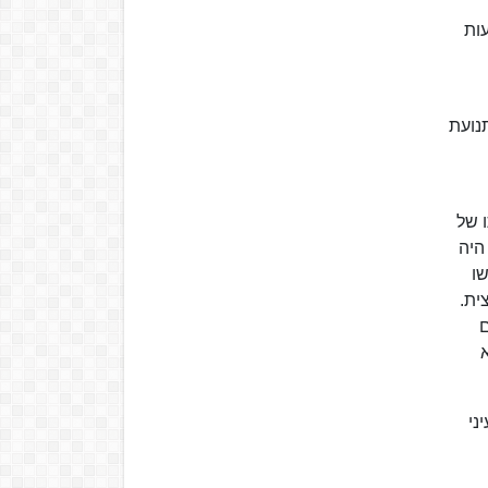
עות
תנועת
 של
היה
ו
ית.
ם
א
ני