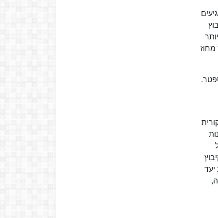
יעים
וץ
ותר
מחוז
ספטר.
ורית
ות
ל הנוע"ל
בוץ
יעד
,