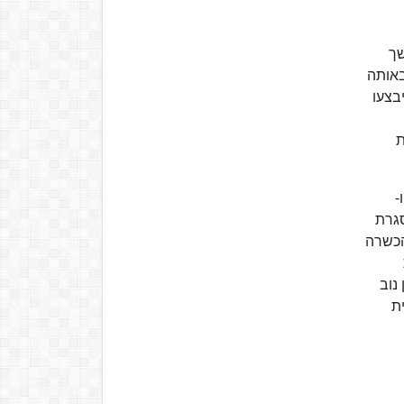
שך
באותה
תופי ויבצעו
ת
-
סגרת
ת חוות ההכשרה
ן נוב
ת