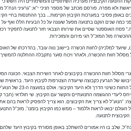
רקות התנועה הקיבוצית מערכיה השיתופיים והמשימתיים היה חשש כי
יאשת ולא מפרה. פורסם מכתב של מספר חניכי י"א: ”גרעיני הנח"ל מג
באופן פסיבי במערכות הקיבוץ הקיימות... בכך ההתנסות בחיי הקיב
י כמה שנים הוקם בתנועה מפעל שעונה על כל הבעיות הללו ואף על י
ה.“ פסח האוספטר שסיים את שירותו הצבאי חזר לתנועה לתפקיד רכז 
הכשרה מול המזכ"ל חגי מירום והמזכירות.
הא ביתנו, שיועד למלכיה) לחוות הכשרה ביישוב נווה עובד, בהדרכתו של האו
נת 1989 נערך שוב דיון על מסלול חוות ההכשרה, ולאחר ויכוח סוער נתקבלה ההחלטה להמשיך
י מסלול חוות ההכשרה בקיבוצים לאחר השירות הצבאי. הכוונה המק
יבושו של הגרעין כקבוצה שייעודה הצטרפות לקיבוץ היעד. בראשית שנ
התשעים פרסומי התנועה הקפידו להציג את מסלול החוות כשינוי הדרך ולא היעד הקיבוצי. אולם במועצה ה-23 ש
חס ליעדי ההגשמה התנועתיים והקשר עם הקיבוץ. שי חולדאי (חבר קי
: "הנוע"ל לא צריך את הקיבוצים. הוא צריך להפסיק לראות בהם את 
ולם יבואו לראות וללמוד – ממש כמו הקיבוץ בזמנו". מזכ"ל התנועה
הקיבוצית לתנועה.
ח"ל, שלב בו היו אמורים להשתלב באופן מסורתי בקיבוץ היעד שלהם