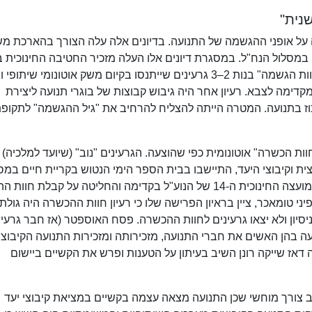
נית"
כירות התנועה על אופני ההגשמה של התנועה. בדיונים אלה עלה הצורך בהארכת מ
ם במסלול הנח"ל. במסגרת דיונים אלו העלה מזכיר החטיבה החינוכית 
התקופה, אבינועם גרנות את האפשרות ליצירת "חוות הגשמה" בנות 2–3 גרעינים שייתנסו בקיום משק אוטונומי שי
ימה לצבא. רעיון אחר היה גיבוש קבוצות של בוגרי תנועה ליצירת
כוז בתנועה. המטרה הייתה להצליח להרחיב את "גיל ההגשמה" לתקופ
ל "חוות הכשרה" אוטונומית כפי שהוצעה. הגרעינים "נוב" (שיועד למלכיה) ו
ית וקיבוצי היעד, התיישבו בבית הספר הימי הנטוש בקריית חיים במ
של חוות הכשרה. ב-28–30 בינואר 1982 נערכה המועצה החינוכית ה-14 של הנוע"ל בקדימה והחליטה על קבל
יני טומאכר, ציין בראיון הפרישה שלו כי רעיון חוות ההכשרה היה גולת
בודתו בתנועה. בשנת 1983 נקטע הניסיון ולא יצאו גרעינים לחוות ההכשרה. פסח האוספטר (אז חבר גרעי
עה בהן האשים את חברי התנועה, מזכירותה ומזכירות התנועה הקיבוצי
דאז שייקה רונן השיב בעיתון על הטענות ופרש את הקשיים ביישום
, סביב צורך מוחשי שכן התנועה מצאה עצמה בקשיים במציאת קיבוצי יעד