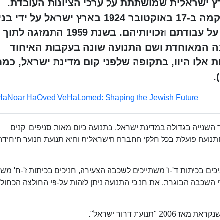
 ארץ ישראלית שמושתתת על ערכי הציונות העובדת.
יסודותיה בתנועת הנוער העובד, שהוקמה ב-17 באוקטובר 1924 בארץ ישראל על ידי בנ
נוער עובדים שהתאגדו על מנת להגן על עבודתם וזכויותיהם. בשנת 1959 התמזגה לתוך
עה המאוחדת ושם התנועה שונה בעקבות האיחוד
ת אלו היוו, בתקופה שלפני קום מדינת ישראל, כמ
.
HaNoar HaOved VeHaLomed: Shaping the Jewish Future
ת הנוער השנייה בגדולה במדינת ישראל. בתנועה כיום מאות סניפים, קנים
התנועה פועלת בכל חלקי החברה הישראלית והיא תנועת הנוער היחידה
ים בכיתות ד'-ו' משתייכים לשכבה הצעירה, חניכים בכיתות ז'-ח' משת
 השכבה הבוגרת. את חניכי התנועה ניתן לזהות על-פי החולצה הכחול