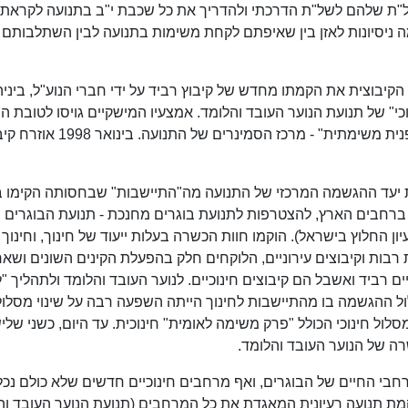
ת שלהם לשל"ת הדרכתי ולהדריך את כל שכבת י"ב בתנועה לקראת
 ניסיונות לאזן בין שאיפתם לקחת משימות בתנועה לבין השתלבותם
ועה הקיבוצית את הקמתו מחדש של קיבוץ רביד על ידי חברי הנוע"ל, ביני
נוכי" של תנועת הנוער העובד והלומד. אמצעיו המישקיים גויסו לטובת 
מפעלי התנועה והוקם בו "המרכז להתחדשות שתפנית משימתית" - מרכז הסמינרים של התנועה. ב
ת יעד ההגשמה המרכזי של התנועה מה"התיישבות" שבחסותה הקימו 
גרים של התנועה יותר מ-60 יישובים ברחבים הארץ, להצטרפות לתנועת בוגרים מחנכת - תנועת הבוגרים
ן החלוץ בישראל). הוקמו חוות הכשרה בעלות ייעוד של חינוך, וחינוך 
ת רבות וקיבוצים עירוניים, הלוקחים חלק בהפעלת הקינים השונים ושאר
ים רביד ואשבל הם קיבוצים חינוכיים. לנוער העובד והלומד ולתהליך "ל
 ההגשמה בו מהתיישבות לחינוך הייתה השפעה רבה על שינוי מסלול
ל חינוכי הכולל "פרק משימה לאומית" חינוכית. עד היום, כשני שלי
ה של הנוער העובד והלומד.
בי החיים של הבוגרים, ואף מרחבים חינוכיים חדשים שלא כולם נכל
קמת תנועה רעיונית המאגדת את כל המרחבים (תנועת הנוער העובד וה