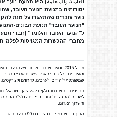
العاملة والمتعلمة) היא תנועת נוער
"הנוער העובד" תנועת הבונים-התנו
ל"הנוער העובד והלומד" (חברי תנועו
מחברי ההכשרות המגויסות לפלמ"ח)
נכון ל-2015 הנוער העובד והלומד היא תנוע
ומועדונים בכל רחבי הארץ ועשרות אלפי חניכים. 
שמשותפת ליהודים, לערבים, לדרוזים ולצ'רקסים.
החניכים בתנועה מתחלקים לשלוש קבוצות גיל: חניכ
לשכבה "מתבגרת" וחניכים מכיתה ט'-י"ב הם חברי
והשרוך האדום.
מתוך התנועה צמחה בשנות ה-90 תנועת בוגרים, שנקראת מאז 2006 "תנועת דרור ישראל".