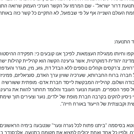
"תנועת דרור ישראל" - שם המרמז על הקשר הערכי העמוק שרואה התנ
מת העולם השנייה אף על פי שבפועל, לא התקיים כל קשר כזה באותה
וקפו וחיותו ממגילת העצמאות, לפיכך אנו קובעים כי: תפקידה ההיסטור
דינה יהודית-דמוקרטית, אשר גרעינה הקשה הוא קהיליית קהילות ישר
זים, צ'רקסים וקהלים נוספים ללא הבדל דת, גזע, מין, מגדר והעדפה
 חברה ברוח החברותא, שערכיה שוויון ערך האדם, סוציאליזם, פמיניזם
עבודה ושלום. קהילייה המבקשת לייסד חברת אדם- מופתית ששורשיה נ
ל ספר הספרים. תנועת הנוער העובד והלומד תחתור להוות את גרעינ
 ניסיון להקים בקרבה חברת מופת של ילדים, נוער וצעירים תוך שימת
 וקבוצתית של הייעוד באורח חייה".
בוטא בסיסמה "ביתנו פתוח לכל נערה ונער" שנטבעה בימיה הראשונים
ם, ולפיו כל אחד ואחת יכולים למצוא את מקומם בתנועה. אלכסנדר בר