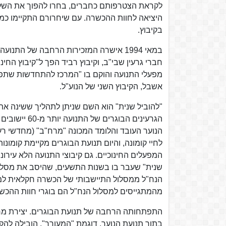
לקראת הצטרפותם כחברים, בחרו להפוך את השל"
היציאה לחוות ההכשרה. עם שיחרורם התקיימו כמה
בקיבוץ.
במאי 1994 אישרה המזכירות הרחבה של התנ
חברי גרעין שבי"ב, וקיבוץ רביד הפך ל"קיבוץ החי
אשבל, הקיבוץ השני של הנוע"ל.
"להוביל שנית" הוא השם שניתן לתהליך ששינה א
הגרעינים הבו
הנוער העובד והלומד המכונה "מרח"ב" (מחדשי רעיו
לחיי קומונה, והיום תנועת הבוגרים מקיימת קומונו
המפעלים החינוכיים. גם קיבוצי התנועה הלא עירוני
שנית" שעבר בו בשנות התשעים, שהיסב את מסלול
הנח"ל ממסלול התיישבותי של הכשרה חקלאית למסלו
מהמתגייסים למסלול הנח"ל הם בוגרי חוות ההכשר
התפתחותה הרחבה של תנועת הבוגרים. יצירת מרח
בתוך תנועת הנוער, דוגמת "המעורר", הובילה לה