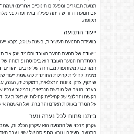
תנועת הבוגרים ומפעלים חינוכיים אחרים) ושמה 
עם תנועת דרור שהייתה פעילה באירופה לפני מלח
תקופה.
ייעוד התנועה
בוועידת התנועה העשירית, בשנת 2015, נקבע ייעוד התנועה:
"ייעודה של תנועת הנוער העובד והלומד יונק את ת
הסתדרות הנוער העובד הוא ביסוסה ופיתוחה של מ
המורכבת משותפות מבחירה של ערבים, יהודים, דרו
מינית. קהיליית קהילות החותרת להגשמת ייעוד של
שיתוף, צדק, ציונות הרצלאית, דמוקרטיה, הגנה, 
בערכי הנצח של מורשת הנביאים, ובמיטב ערכיו ש
הקשה והחלוצי של קהיליית קהילות ישראלית על ידי
על המרד בעוולות האדם והחברה, ועל הגשמה אישית
ביתנו פתוח לכל נערה ונער
עקרון מרכזי של התנועה הוא עיקרון הכלליות, שמ
התנועה. העיקרון נובע מתפיסה של שוויון ערך האד