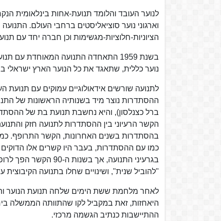
לנוער העובד והלומד תנועת-אחות בינלאומית הנקרא
וארגוני נוער סוציאליסטים ברחבי העולם. התנועה
הציוניות-חלוציות-מגשימות וכן חברה יחד עם תנו
בשנת 1959 התאחדה התנועה המאוחדת עם ת
נוער כללית, שתאגד את כל הנוער הארץ ישראלי במ
לתנועה שורשים אידאולוגיים עמוקים עם תנועת ה
ההסתדרות נוצר מיד בשנותיה הראשונות של התנוע
ברל כצנלסון), והיא נחשבת תנועת בת של ההסת
הקשר הרעיוני בין ההסתדרות לתנועה חזק והתנוע
בהסתדרות בשנים האחרונות, הקשר התרופף. כמו כן
כמו עם ההסתדרות, בעבר היו קשרים אלו הדוקים וכ
בגרעיני התנועה, אך ב
"להוביל שנית", ושינויים שחלו בתנועה הקיבוצית ע
לאחר מלחמת ששת הימים שלחה תנועת הנוער והעוב
היאחזות, זאת במקביל לקו שהתוותה הממשלה ביח
ההתיישבות כנתיב הגשמה מרכזי.