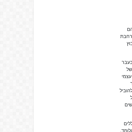
הם
הרחבת
ינואר 1998 אוזרח קיבוץ
בעבר
 של
עצמי
הוביל
שים
לים
לומד,