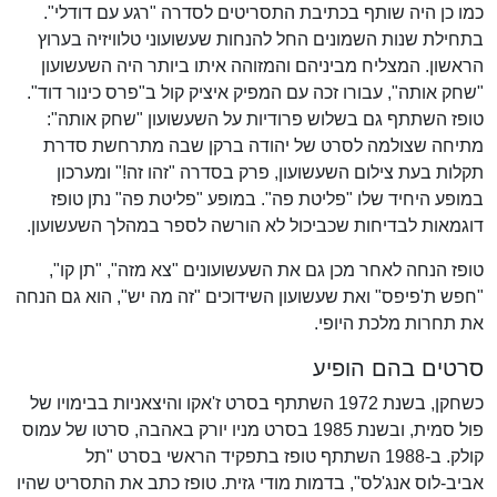
כמו כן היה שותף בכתיבת התסריטים לסדרה "רגע עם דודלי".
בתחילת שנות השמונים החל להנחות שעשועוני טלוויזיה בערוץ
הראשון. המצליח מביניהם והמזוהה איתו ביותר היה השעשועון
"שחק אותה", עבורו זכה עם המפיק איציק קול ב"פרס כינור דוד".
טופז השתתף גם בשלוש פרודיות על השעשועון "שחק אותה":
מתיחה שצולמה לסרט של יהודה ברקן שבה מתרחשת סדרת
תקלות בעת צילום השעשועון, פרק בסדרה "זהו זה!" ומערכון
במופע היחיד שלו "פליטת פה". במופע "פליטת פה" נתן טופז
דוגמאות לבדיחות שכביכול לא הורשה לספר במהלך השעשועון.
טופז הנחה לאחר מכן גם את השעשועונים "צא מזה", "תן קו",
"חפש ת'פיפס" ואת שעשועון השידוכים "זה מה יש", הוא גם הנחה
את תחרות מלכת היופי.
סרטים בהם הופיע
כשחקן, בשנת 1972 השתתף בסרט ז'אקו והיצאניות בבימויו של
פול סמית, ובשנת 1985 בסרט מניו יורק באהבה, סרטו של עמוס
קולק. ב-1988 השתתף טופז בתפקיד הראשי בסרט "תל
אביב-לוס אנג'לס", בדמות מודי גזית. טופז כתב את התסריט שהיו