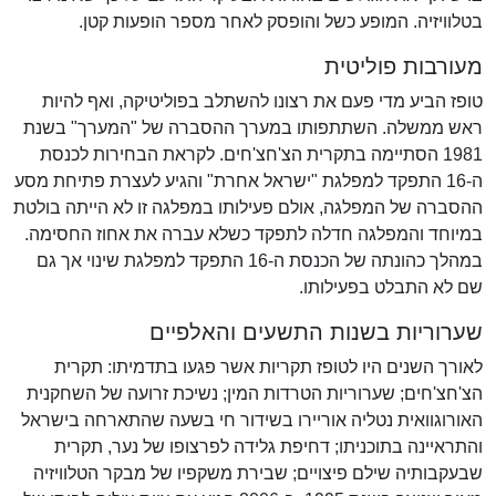
בטלוויזיה. המופע כשל והופסק לאחר מספר הופעות קטן.
מעורבות פוליטית
טופז הביע מדי פעם את רצונו להשתלב בפוליטיקה, ואף להיות
ראש ממשלה. השתתפותו במערך ההסברה של "המערך" בשנת
1981 הסתיימה בתקרית הצ'חצ'חים. לקראת הבחירות לכנסת
ה-16 התפקד למפלגת "ישראל אחרת" והגיע לעצרת פתיחת מסע
ההסברה של המפלגה, אולם פעילותו במפלגה זו לא הייתה בולטת
במיוחד והמפלגה חדלה לתפקד כשלא עברה את אחוז החסימה.
במהלך כהונתה של הכנסת ה-16 התפקד למפלגת שינוי אך גם
שם לא התבלט בפעילותו.
שערוריות בשנות התשעים והאלפיים
לאורך השנים היו לטופז תקריות אשר פגעו בתדמיתו: תקרית
הצ'חצ'חים; שערוריות הטרדות המין; נשיכת זרועה של השחקנית
האורוגוואית נטליה אוריירו בשידור חי בשעה שהתארחה בישראל
והתראיינה בתוכניתו; דחיפת גלידה לפרצופו של נער, תקרית
שבעקבותיה שילם פיצויים; שבירת משקפיו של מבקר הטלוויזיה