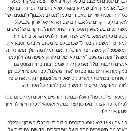
דברים קטנים ומעצבנים כשקית חלב אשר "צפה במקרר מלא
חלב", או מעדן חלב שמגיע בזוגות שלא ניתנים להפרדה. בנוסף
כללה התוכנית שירים סאטיריים כמו "מכתב מלבנון" (למנגינה של
ז'אק ברל), חיקויים של אברהם שפירא ואריאל שרון שכביכול
משתתפים בשעשועון הטלוויזיה "שחק אותה", חיקויים של אישים
נוספים כגון שמואל פלאטו-שרון ועוד. הלהיט הגדול ביותר היה
המערכון "משפחה בטיול" שכתב לטופז מנחם זילברמן וטבע את
המשפט: "רק משה רצה אורנג'דה, אמרתי לו מה יש'ך מאורנג'דה
משה?" ואת המשפט "אתם לא יכולים לזרוק אשפה מהחלון כמו
אנשים תרבותיים?!" מערכון זה הושמע רבות ברדיו וצוטט גם
במקומות אחרים כמו בסרט "אחד משלנו". לבד מטופז וזילברמן
השתתפו בכתיבת המערכונים יואל ריפל ואמנון דנקנר. את טופז
ליווה המוזיקאי יוסי סידי והמשיך בכך לאורך כל הקריירה.
המופע "פליטת פה" הועלה במשך חודשים ארוכים ומדי פעם נוסף
לו, לתקופה קצרה, מערכון קצר בנושא אקטואלי, כגון חיקוי לריאיון
שנתן אורי גלר.
בינואר 1987 יצא טופז בתוכנית בידור בשם "בלי חשבון" שכללה
מערכונים סאטיריים נוספים על זיוף דולרים, חדשות עתידיות על