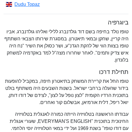
Dudu Topaz
ביוגרפיה
טופז נולד בחיפה בשם דוד גולדנברג ללילי ואליהו גולדנברג. אביו
היה קריין, שחקן ובמאי תיאטרון. במסגרת שירותו הצבאי השתתף
טופז בצוות הווי של להקת הגדנ"ע, ושר כסולן את השיר "נח היה
איש צדיק ותמים". לאחר שחרורו מצה"ל למד באקדמיה למשחק
בלונדון.
תחילת דרכו
טופז החל את קריירת המשחק בתיאטרון חיפה, במקביל להופעות
בידור שהעלה ברחבי ישראל. בשנות השבעים היה משתתף בולט
בתוכנית הרדיו הקומית "לצון נופל על לצון", לצידם של דודו דותן,
יואל ריפל, דלית אורמיאן, אבשלום קור ואחרים.
עבודתו הראשונה בטלוויזיה הייתה כמורה לאנגלית בטלוויזיה
החינוכית בתוכנית "EVERYMAN'S ENGLISH, שעורי אנגלית
עם דודו טופז" בשנת 1969 ועל ידי במאי הטלוויזיה יוסי הלחמי.