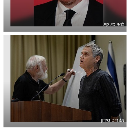
לואי סי. קיי.
אפרים סידון