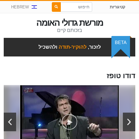
קטיגוריות
HEBREW
מורשת גדולי האומה
בזכותם קיים
BETA
לזכור,
להוקיר-תודה
ולהשכיל
דודו טופז