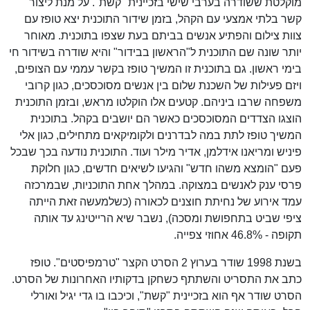
מוקלטת ששודרה בערבי שישי בזכיינית "קשת". על מנת ליצור
קשר בלתי אמצעי עם הקהל, בזמן שידור התוכנית יצא טופז עם
צוות צילום והפתיע אנשים בביתם בעת שצפו בתוכנית. מאוחר
יותר שונה שם התוכנית ל"הראשון בבידור" והיא שודרה בשידור חי
בימי ראשון. גם בתוכנית זו המשיך טופז בקשר עממי עם הצופים,
ויזם פעילות של השכנת שלום בין אנשים מסוכסכים, כגון קרובי
משפחה שרבו ביניהם. קטעים אלו הוקלטו מראש, ובזמן התוכנית
הוצגו הצדדים המסוכסכים כאשר הם יושבים בקהל. בתוכנית
המשיך טופז לתת במה לבדרנים ולקומיקאים מתחילים, כגון אלי
פיניש ומריאנו אידלמן, אדיר מילר ועוד. התוכנית נודעה בכך שבכל
פעם "הומצא משהו חדש" והגיעו לשיאים חדשים, כגון חלוקת
פרסי ענק לאנשים במצוקה. במהלך אחת התוכניות, שבמרכזה
עמד אירוע של נחיתת חוצנים לכאורה (כשלמעשה זאת הייתה
ציפי שביט בתחפושת ומסכה), נשבר שיא הרייטינג עד אותה
תקופה - 46.8% אחוזי צפייה.
בשנת 1998 שודר בערוץ 2 הסרט הקצר "טרמפיסטים". טופז
כתב את התסריט והשתתף כשחקן בדקותיו האחרונות של הסרט.
הסרט שודר אף הוא בזכיינית "קשת", וכיכבו בו גדי יגיל ואורלי