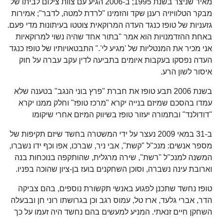
מאיר שניצר בשנת 1995; ב-2006 הגיע עם צוות צילום לביתו של
מבקר הטלוויזיה רענן שקד והזמינו "לרדת למטה, לדבר"; אמירות
גזעניות של טופז כנגד העדה המרוקאית צוטטו בעיתונות מדי פעם.
באחת ההזדמנויות הוא אמר "בתור אחד שהיה נשוי למרוקאיות
אני מכיר את המנטליות של 'מגיע לי'." התבטאויותיו של טופז כנגד
העדה נפסקו בעקבות איומים בתביעה לדין עקב עברה על חוק
איסור לשון הרע.
בשנת 2006 תבע טופז את חברת "פרץ בוני הנגב" בטענה שלא
עמדו בהסכם שמיזם בנייה יקרא "מרכז טופז" וחלק ממנו יקרא
"דודולנד" ובתמורה יעזור טופז בשיווק המיזם אחרי שיקומו
ב-31 במאי 2009 נעצר על ידי המשטרה בחשד שיזם תקיפות של
מספר אנשים: מנכ"ל "קשת", אבי ניר, שברכו, אפו וכף ידו נשברו,
המשנה למנכ"ל "רשת", שירה מרגלית, שהותקפה בנוכחות בנה
וארובת עינה נשברה, וסוכן השחקנים בועז בן-ציון שהוכה בפניו.
טופז נחשד שתכנן לפגוע באנשי תקשורת נוספים, בהם צביקה
הדר, אברי גלעד, ארז טל, עמוס רגב וכן בגרושתו רוני חן ובבעלה
השחקן חיים זנאתי. המניע למעשים בהם נחשד היה זעמו על כך