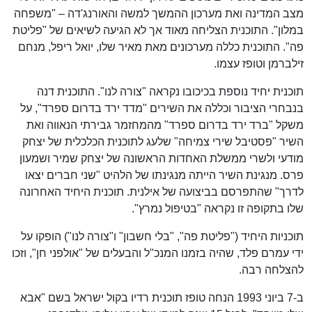
מצב המדינה ואת מערכון ההמשך למשה והאורנג'דה – "משפחה
במלון". התוכנית הצליחה מאוד אך לא הגיעה לשיאים של "פליטת
פה". התוכנית כללה מערכונים מאת מאיר שלו, יואל ריפל, מנחם
זילברמן וטופז עצמו.
תוכנית יחיד נוספת בכיכובו נקראה "צורה לנו". התוכנית דנה
בנבחרי הציבור וכללה את השירים "מדד ירד בדרום ספרד", על
משקל "ברד ירד בדרום ספרד" מהמחזמר גבירתי הנאווה ואת
השיר "פסטיבל שירי צמיחה" שלעג לתוכנית הכלכלית של יצחק
מודעי ולשרי ממשלת האחדות הראשונה של יצחק שמיר ושמעון
פרס. מנגינת השיר הייתה מנגינתו של הלהיט "שני חברים יצאו
לדרך" שהתפרסם בביצועה של אילנית. תוכנית היחיד האחרונה
שלו בתקופה זו נקראה "בטיפול נמרץ".
תוכניות היחיד ("פליטת פה", "בלי חשבון" ו"צורה לנו") הופקו על
ידי עמרם פלד, שהיה בזמנו המנכ"ל והבעלים של "אולפני חן", וזכו
להצלחה רבה.
ב-7 ביוני 1993 הנחה טופז תוכנית רדיו בקול ישראל בשם "אבא