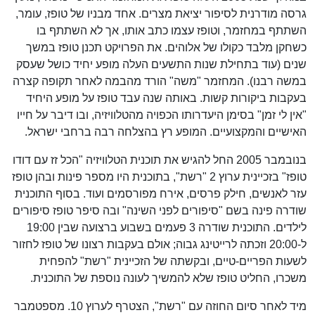
גרסה מודרנית לסיפור יציאת מצרים. אחד מבניו של טופז, עומר,
השתתף במחזמר, וטופז עצמו כתב אותו, אך לא השתתף בו
כשחקן מלבד כקולו של אלוהים. את הפרויקט תכנן טופז במשך
שנים (עוד בתחילת שנות התשעים העלה מופע יחיד כושל שעסק
במשה רבנו). המחזמר "משה" הורד מהבמה לאחר תקופה קצרה
בעקבות ביקורות קשות. באותה שנה עבד טופז על מופע היחיד
"אין לי זמן" בסימן היעדרותו הכפויה מהטלוויזיה, ובו דיבר על חייו
האישיים והמקצועיים. המופע רץ בהצלחה רבה ברחבי ישראל.
בנובמבר 2005 החל להגיש את תוכנית הטלוויזיה "הכל זז עם דודו
טופז" בזכיינית ערוץ 2 "רשת", בתוכנית היו מספר פינות ובהן טופז
עזר לאנשים, חילק פרסים, אירח מפורסמים ועוד. בסוף התוכנית
שודרה פינה בשם "סיפורים לפני השינה" ובה סיפר טופז סיפורים
לילדים. התוכנית שודרה 3 פעמים בשבוע ברצועה שבין 19:00
ל-20:00 וזכתה לרייטינג גבוה; אולם בעקבות רצונו של טופז לחזור
לשעות הפריים-טיים, ובקשתה של הזכיינית "רשת" להפחית
משכרו, החליט טופז שלא להמשיך לעונה נוספת של התוכנית.
מיד לאחר סיום החוזה עם "רשת", הצטרף לערוץ 10. מספטמבר