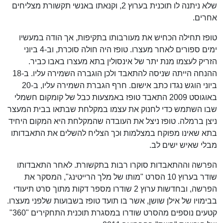
שלא ניתנה לו תוכנית בערוץ 2, וקנאתו באנשי תקשורת מצליחים
אחרים.
טופז תחילה הכחיש את מעורבותו בתקיפות, אך הודה במעשיו
ימים ספורים לאחר מעצרו. טופז היה חולה סוכרת, וב-4 ביוני
הזריק לעצמו מנת יתר של אינסולין בתא מעצרו באבו כביר.
ההנחה הייתה שניסה להתאבד ולכן הוגברה השמירה עליו. ב-18
ביוני הוגש נגדו כתב אישום. חרף הגברת השמירה עליו, ב-20
באוגוסט 2009 התאבד טופז באמצעות כבל של קומקום חשמלי
שבו השתמש כדי לחנוק את עצמו במקלחת שבתאו בבית המעצר
ניצן ברמלה. טופז ניצל את העובדה שהמקלחת היא המקום היחיד
בתא שאינו מפוקח במצלמות וכך הצליח להשלים את התאבדותו
מבלי שאיש ישים לב.
הפרשה וההתאבדות סוקרו רבות בתקשורת. לאחר התאבדותו
שודר בערוץ 10 הסרט "מותו של מלך הרייטינג", המסקר את
הפרשה, ובחדשות ערוץ 2 שודרו מספר דקות מתוך סרט תיעודי
בבימויו של אילן שושן, אשר בו תועד טופז בשבועות שלפני מעצרו.
קטעים נוספים מהסרט שודרו במסגרת תוכנית התחקירים "360"