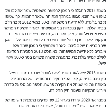
של הזכיינית "רשת" בפברואר 2011.
בשנת 2012 התגלה כי המכון לרפואה משפטית שמר את לבו של
טופז אשר הוצא מגופו במהלך הנתיחה שלאחר המוות, כך שטופז
נקבר בלעדיו, ללא ידיעת המשפחה. ב-30 במאי 2012 נקבר הלב
בבית העלמין ירקון בנוכחות בני המשפחה. לאחר חשיפת הפרשה
הגיש אחיו של טופז, מיקי גולדנברג, תביעת פיצויים נגד המדינה.
זמן קצר לאחר מכן פרופ' יהודה היס מנהל המכון פוטר על ידי סגן
שר הבריאות יעקב ליצמן, לאחר שנחשף כי המכון שמר אלפי
איברים ללא ידיעת המשפחות. באוגוסט 2013 הסכימה המדינה
לשלם למיקי גולדנברג במסגרת פשרה פיצויים בסך כ-300 אלף
שקל.
בשנת 2015 יצא לאור הספר "לא רלוונטי" שכתב נמרוד דניאל,
סגן ניצב בדימוס, קצין אגף החקירות והמודיעין של מרחב ירקון
באותה עת ומי שניהל את חקירת פרשה. הספר מבוסס על סדרת
אירועי התקיפה ופענוח תיק החקירה.
בפברואר 2020 שודרו בערוץ 12 שני פרקים בתוכנית חשיפה של
חיים אתגר בשם "תיק דודו טופז", אשר סקרו את פרשת