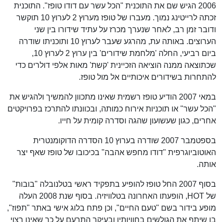
2006 הגיש שם את התוכנית "הכל עשר עם דודו טופז". התוכנית
זכתה לרייטינג נמוך. מעברו של טופז מערוץ 2 לערוץ 10 תוקשר
ודובר זמן רב, לאחר שנערך מכרז על עתיד שידורו בין שני
הערוצים. באותה עת, מהרגע שעבר לערוץ 10 ותוכניתו שודרה
ביום רביעי, החלה 'מלחמת שידורים' בין ערוץ 2 לערוץ 10,
שכתוצאה ממנה הוציאה הזכיינית 'קשת' מאות אלפי דולרים כדי
להתחרות בשידורים איכותיים אל מול טופז.
במאי 2007 הודיע טופז רשמית שאינו מתכוון להמשיך ולהגיש את
"הכל עשר" או תוכניות אירוח כמותה, ובכוונתו להתרכז בפרויקטים
אחרים, כגון שעשועון שהגה וסדרה קומית על חייו.
בספטמבר 2007 שודרה בערוץ 10 הסדרה הדוקומנטרית
האוטוביוגרפית "דודו מחפש אהבה" בכיכובו של טופז שאף יצר
אותה.
בסוף 2007 החל טופז להופיע בתפקיד ראשי בטלנובלה "בובות"
של HOT, הופעתו האחרונה בטלוויזיה. בסוף שנת 2008 העלה
מופע בידור בשם "טעם החיים", וכן פתח בלוג אישי באתר "תפוז",
בו שיתף את הגולשים בחוויותיו ובעיקר התרעם על כך שאינו רצוי