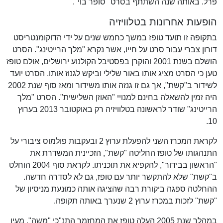
פרל. באותה שנה השתתף בסרט "סופר בוי".
הופעות אחרונות בטלוויזיה
בתקופה זו תועד טופז במשך כחמש שנים על ידי הדוקומנטריסט
דורון צברי עבור סרט על חייו, אשר נקרא "מלך הרייטינג". הסרט
הושלם בשנת 2001 והוקרן בפסטיבל הקולנוע ירושלים, אולם טופז
טען כי הסרט מציג אותו באור שלילי וביקש לגנוז אותו. הסרט יועד
לשידור ב"קשת", אך גם זו גנזה אותו משידור ומאז סוף שנת 2002
היה זמין להשאלה בחינם למנויי "האוזן השלישית". הסרט "מלך
הרייטינג" שודר לראשונה בטלוויזיה רק באוקטובר 2013 בערוץ
10.
לקראת המכרז השני להפעלת ערוץ 2 ובעקבות פולמוס ציבורי על
התנהגותו של טופז החליטה "קשת", הזכיינית המשדרת את
"הראשון בבידור", להקפיא את תוכניתו. לקראת סוף 2004 הוחלט
ב"קשת" שלא להתקשר יותר עם טופז, גם לא לסדרה חדשה.
ההחלטה ספגה ביקורת רבה שהציגה אותה כמוּנעת מניסיון של
"קשת" לזכות במכרז ערוץ 2 שנערך באותה תקופה.
במהלך שנת 2005 העלה טופז את המחזמר התנ"כי "משה", מעין