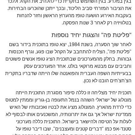
בגין במלרע. בגין השתמש בתקרית כדי להלהיב את הקהל וללכד
את הציבור המזרחי סביב הליכוד, ובכך ייתכן שהוכרעו הבחירות.
בעקבות האירוע הושעה טופז מהערוץ הראשון וחזר להנחות
בטלוויזיה רק לאחר 3 שנות הפסקה.
"פליטת פה" והצגות יחיד נוספות
לאחר שוך הסערה, בשנת 1984, יצא טופז בתוכנית בידור בשם
"פליטת פה", הצליח להתחבב על הקהל שבו פגע, וגרף הכנסות
גבוהות. בחלק מהמערכונים שבתוכנית הציג טופז אנשים פשוטים
וחביבים עם מבטא מרוקאי בולט. אחד המערכונים עסק
בבעייתיות השפה העברית והפואנטה שלו הייתה שדבריו בתקרית
הצ'חצ'חים הובנו לא נכון.
תוכנית יחיד מצליחה זו כללה סיפור מסגרת: התוכנית הייתה
מונולוג של ישראלי השוהה בנמל התעופה בן-גוריון וממתין למטוס
כדי לרדת מהארץ. המונולוג מציג את לבטיו ואכזבותיו של האיש
ממדינת ישראל אך גם את יתרונותיה, המשכנעים אותו לבסוף לא
לעלות על הטיסה ולהישאר בישראל. התוכנית כללה מערכוני
סטנד-אפ כמו "דברים קטנים ומעצבנים", שבו דיבר טופז על