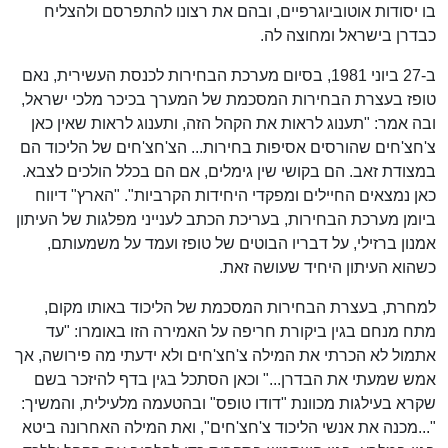
בו יסודות אוטוביוגרפיים, ובהם את רצונו להתפרסם ולהצליח
כבדרן בישראל ומחוצה לה.
ב-27 ביוני 1981, בסיום מערכת הבחירות לכנסת העשירית, נאם
טופז בעצרת הבחירות המסכמת של המערך בכיכר מלכי ישראל,
ובה אמר: "תענוג לראות את הקהל הזה, ותענוג לראות שאין כאן
צ'חצ'חים שהורסים אסיפות בחירות... הצ'חצ'חים של הליכוד הם
במצודת זאב. הם בקושי שין גימלים, אם הם בכלל הולכים לצבא.
כאן נמצאים החיילים ומפקדי היחידות הקרביות". "הארץ" דיווח
ביומן מערכת הבחירות, בעריכת הכתב לענייני מפלגות של העיתון
אמנון ברזילי, על דבריו הבוטים של טופז ועמד על משמעותם,
כשהוא העיתון היחיד שעושה זאת.
למחרת, בעצרת הבחירות המסכמת של הליכוד באותו מקום,
מתח מנחם בגין ביקורת חריפה על האמירה הזו באומרו: "עד
אתמול לא הכרתי את המילה צ'חצ'חים ולא ידעתי מה פירושה, אך
אמש שמעתי את הבדרן..." וכאן הסתכל בגין בדף להיזכר בשם
שקרא בעילגות מכוונת "דודו טופס" ובהטעמה מלעילית, והמשיך:
"...מכנה את אנשי הליכוד צ'חצ'חים", ואת המילה האחרונה ביטא