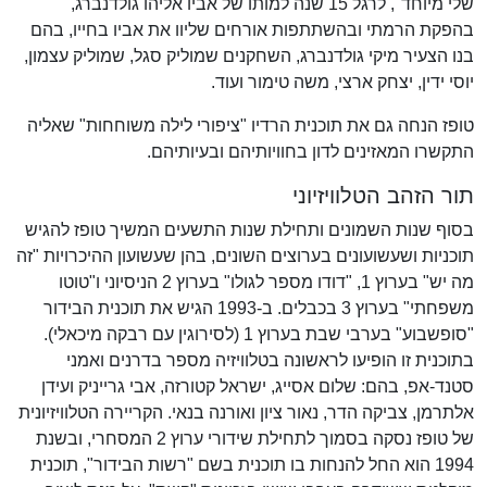
שלי מיוחד", לרגל 15 שנה למותו של אביו אליהו גולדנברג,
בהפקת הרמתי ובהשתתפות אורחים שליוו את אביו בחייו, בהם
בנו הצעיר מיקי גולדנברג, השחקנים שמוליק סגל, שמוליק עצמון,
יוסי ידין, יצחק ארצי, משה טימור ועוד.
טופז הנחה גם את תוכנית הרדיו "ציפורי לילה משוחחות" שאליה
התקשרו המאזינים לדון בחוויותיהם ובעיותיהם.
תור הזהב הטלוויזיוני
בסוף שנות השמונים ותחילת שנות התשעים המשיך טופז להגיש
תוכניות ושעשועונים בערוצים השונים, בהן שעשועון ההיכרויות "זה
מה יש" בערוץ 1, "דודו מספר לגולו" בערוץ 2 הניסיוני ו"טוטו
משפחתי" בערוץ 3 בכבלים. ב-1993 הגיש את תוכנית הבידור
"סופשבוע" בערבי שבת בערוץ 1 (לסירוגין עם רבקה מיכאלי).
בתוכנית זו הופיעו לראשונה בטלוויזיה מספר בדרנים ואמני
סטנד-אפ, בהם: שלום אסייג, ישראל קטורזה, אבי גרייניק ועידן
אלתרמן, צביקה הדר, נאור ציון ואורנה בנאי. הקריירה הטלוויזיונית
של טופז נסקה בסמוך לתחילת שידורי ערוץ 2 המסחרי, ובשנת
1994 הוא החל להנחות בו תוכנית בשם "רשות הבידור", תוכנית