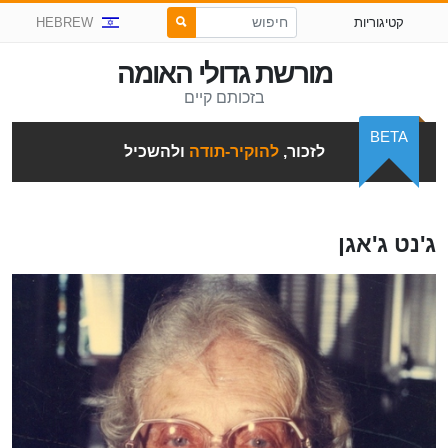
קטיגוריות
HEBREW
מורשת גדולי האומה
בזכותם קיים
BETA
לזכור,
להוקיר-תודה
ולהשכיל
ג'נט ג'אגן