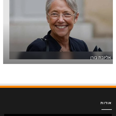
אליזבת בורן
אודות