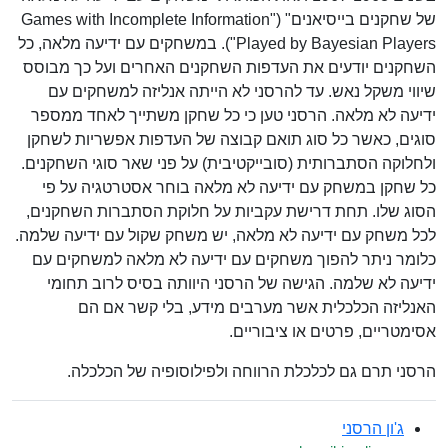
של שחקנים בייסיאנים" ("Games with Incomplete Information
Played by Bayesian Players"). במשחקים עם ידיעה מלאה, כל
השחקנים יודעים את העדפות השחקנים האחרים ועל כך מבוסס
שיווי משקל נאש. עד להרסני לא הייתה אנליזה למשחקים עם
ידיעה לא מלאה. הרסני טען כי כל שחקן משתייך לאחד ממספר
סוגים, כאשר כל סוג תואם קבוצה של העדפות אפשריות לשחקן
ולחלוקה הסתברותית (סובייקטיבית) על פני שאר סוגי השחקנים.
כל שחקן במשחק עם ידיעה לא מלאה בוחר אסטרטגיה על פי
הסוג שלו. תחת דרישת עקביות על חלוקת הסתברות השחקנים,
לכל משחק עם ידיעה לא מלאה, יש משחק שקול עם ידיעה שלמה.
כלומר ניתר להפוך משחקים עם ידיעה לא מלאה למשחקים עם
ידיעה לא שלמה. הגישה של הרסני היוותה בסיס לרוב תחומי
האנליזה הכלכלית אשר מערבים מידע, בלי קשר אם הם
אסימטריים, פרטים או ציבוריים.
הרסני תרם גם לכלכלת הרווחה ולפילוסופיה של הכלכלה.
ג'ון הרסני