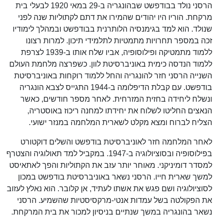
הרסני נולד בבודפשט שבהונגריה ב-29 במאי 1920 לבעלי בית
מרקחת. הוריו היו יהודים שהמירו את דתם לקתוליות שנה לפני
שנולד. הוא למד בגימנסיה הלותרנית בבודפשט ובמהלך לימודיו
זכה במספר תחרויות מתמטיות לתלמידי תיכון. למרות רצונו
ללמוד מתמטיקה ופילוסופיה, אביו שלח אותו ב-1939 לצרפת
ללמוד הנדסה כימית באוניברסיטת לוון. כשפרצה מלחמת העולם
השנייה הרסני חזר להונגריה והחל ללמוד רוקחות באוניברסיטת
בודפשט. עם קבלת הדיפלומה ב-1944 התגייס לצבא הונגריה
ונשלח ליחידה בחזית המזרחית. לאחר מספר חודשים, כאשר
הנאצים החליטו לשלוח את יחידתו למחנה ריכוז באוסטריה,
הצליח לברוח ומצא מקלט לשארית המלחמה במנזר ישועי.
לאחר המלחמה חזר לאוניברסיטת בודפשט והשלים דוקטורט
בפילוסופיה ובסוציולוגיה ב-1947. במקביל למד תאולוגיה והצטרף
למסדר דומיניקני. מאוחר יותר עזב את הקתוליות והפך לאתאיסט
למשך שארית חייו. הרסני נשאר באוניברסיטת בודפשט במכון
לסוציולוגיה ושם פגש את אשתו לעתיד, אן קלובר. הוא נאלץ לעזוב
את הפקולטה בשל עמדות אנטי-מרקסיסטיות שהשמיע. הרסני
נשאר בהונגריה במשך שנתיים בניסיון למכור את בית המרקחת.