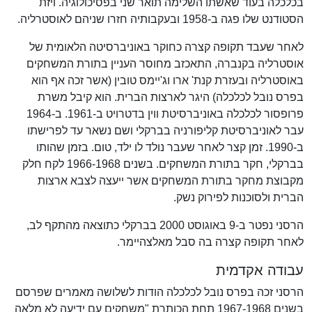
בכלכלה בעוד שאשתו השלימה תואר שני בפסיכולוגיה. ויזת
הסטודנט שלו פגה ב-1958 ובעקבותיה חזרו שניהם לאוסטרליה.
לאחר שעבד תקופה קצרה כחוקר באוניברסיטה הלאומית של
אוסטרליה בקנברה, התאכזב מחוסר העניין בתורת המשחקים
באוסטרליה ובעזרת קנת' ארו וג'יימס טובין (אשר זכה אף הוא
בפרס נובל לכלכלה) היגר לארצות הברית. הוא קיבל משרת
פרופסור לכלכלה באוניברסיטת ווין בדטרויט ב-1961. ב-1964
עבר לאוניברסיטת קליפורניה בברקלי ושם נשאר עד לפרישתו
ב-1990. זמן קצר לאחר שעבר נולד לו ילד, טום. בזמן שהותו
בברקלי, חקר בתורת המשחקים. בשנים 1966-1968 לקח חלק
מקבוצת מחקר בתורת המשחקים אשר ייעצה לצבא ארצות
הברית ולסוכנות לפירוק נשק.
הרסני נפטר ב-9 באוגוסט 2000 בברקלי כתוצאה מהתקף לב,
לאחר תקופה קצרה בה סבל מאלצהיימר.
עבודה אקדמית
הרסני זכה בפרס נובל לכלכלה הודות לשלושה מאמרים שפרסם
בשנים 1967-1968 תחת הכותרת "משחקים עם ידיעה לא מלאה