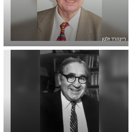
ריינהרד זלטן