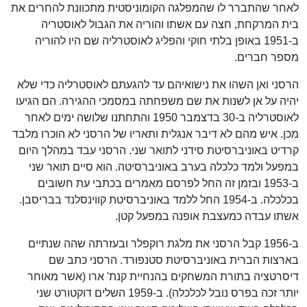
לאחר שהתברר לו שהמפלגה הקומוניסטית מתכוונת להחרים את
בית המרקחת, חצה עם אשתו והוריה את הגבול לאוסטריה
ב-1951 באופן בלתי חוקי והפליג לאוסטרליה שם היו להוריה
מספר חברים.
הרסני ואן השהו את נישואיהם עד להגעתם לאוסטרליה כדי שלא
יהיה על אן לשנות את שם משפחתה במסמכי ההגירה. הם הגיעו
לאוסטרליה ב-30 בדצמבר 1950 והתחתנו שלושה ימים לאחר
מכן. איש מהם לא דיבר אנגלית ותאריו של הרסני לא הוכרו מלבד
קרדיט באוניברסיטת סידני לתואר שני. הרסני עבד במהלך היום
במפעל ולמד כלכלה בערב באוניברסיטה. הוא סיים תואר שני
ב-1953 ובזמן זה החל לפרסם מאמרים בכתבי עת חשובים
בכלכלה. ב-1954 החל ללמד באוניברסיטת קווינסלנד בבריסבן.
אשתו עבדה כמעצבת אופנה במפעל קטן.
ב-1956 קבל הרסני את מלגת רוקפלר ובעזרתה שהה שנתיים
בארצות הברית באוניברסיטת סטנפורד. הרסני כתב שם
דיסרטציה בתורת המשחקים בהנחיית קנת' ארו (אשר מאוחר
יותר זכה בפרס נובל לכלכלה). ב-1959 השלים דוקטורט שני