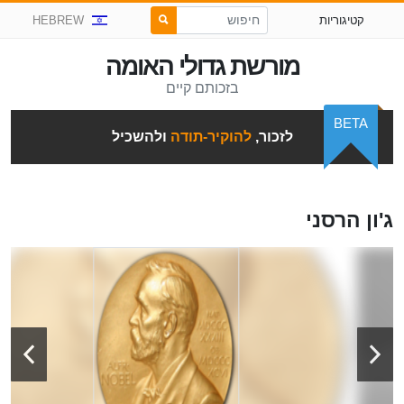
קטיגוריות
HEBREW
מורשת גדולי האומה
בזכותם קיים
BETA
לזכור,
להוקיר-תודה
ולהשכיל
ג'ון הרסני