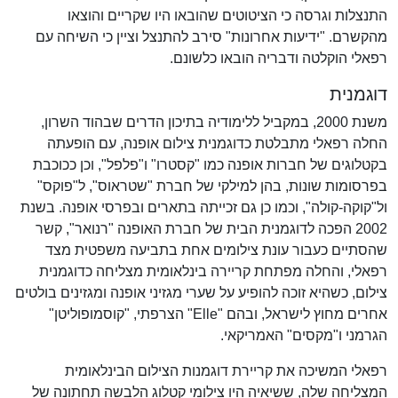
התנצלות וגרסה כי הציטוטים שהובאו היו שקריים והוצאו
מהקשרם. "ידיעות אחרונות" סירב להתנצל וציין כי השיחה עם
רפאלי הוקלטה ודבריה הובאו כלשונם.
דוגמנית
משנת 2000, במקביל ללימודיה בתיכון הדרים שבהוד השרון,
החלה רפאלי מתבלטת כדוגמנית צילום אופנה, עם הופעתה
בקטלוגים של חברות אופנה כמו "קסטרו" ו"פלפל", וכן ככוכבת
בפרסומות שונות, בהן למילקי של חברת "שטראוס", ל"פוקס"
ול"קוקה-קולה", וכמו כן גם זכייתה בתארים ובפרסי אופנה. בשנת
2002 הפכה לדוגמנית הבית של חברת האופנה "רנואר", קשר
שהסתיים כעבור עונת צילומים אחת בתביעה משפטית מצד
רפאלי, והחלה מפתחת קריירה בינלאומית מצליחה כדוגמנית
צילום, כשהיא זוכה להופיע על שערי מגזיני אופנה ומגזינים בולטים
אחרים מחוץ לישראל, ובהם "Elle" הצרפתי, "קוסמופוליטן"
הגרמני ו"מקסים" האמריקאי.
רפאלי המשיכה את קריירת דוגמנות הצילום הבינלאומית
המצליחה שלה, ששיאיה היו צילומי קטלוג הלבשה תחתונה של