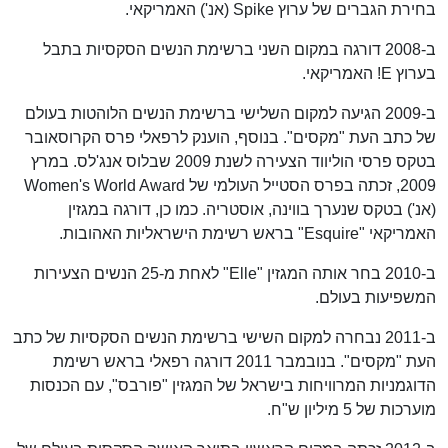
בחירת הגברים של ערוץ Spike (אנ') האמריקאי.
ב-2008 דורגה במקום השני ברשימת הנשים הסקסיות בתבל
בערוץ E! האמריקאי.
ב-2009 הגיעה למקום השלישי ברשימת הנשים הלוהטות בעולם
של כתב העת "מקסים". בנוסף, הוענק לרפאלי פרס הקרוסאובר
בטקס פרסי הוליווד הצעירה לשנת 2009 שבלוס אנג'לס. במרץ
2009, זכתה בפרס הסטייל העולמי של Women's World Award
(אנ') בטקס שנערך בווינה, אוסטריה. כמו כן, דורגה במגזין
האמריקאי "Esquire" בראש רשימת הישראליות האהובות.
ב-2010 בחר אותה המגזין "Elle" לאחת מ-25 הנשים הצעירות
המשפיעות בעולם.
ב-2011 נבחרה למקום השישי ברשימת הנשים הסקסיות של כתב
העת "מקסים". בנובמבר 2011 דורגה רפאלי בראש רשימת
הדוגמניות המרוויחות בישראל של המגזין "פורבס", עם הכנסות
מוערכות של 5 מיליון ש"ח.