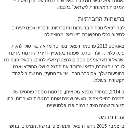
נאמה רפאלי כאורחת כבוד באירוע התרמה של "קרן היסוד –
המגבית המאוחדת לישראל" בז'נבה.
ברשתות החברתיות
לבר רפאלי נוכחות ברשתות החברתיות, ודבריה זוכים לעיתים
לסיקור בכלי התקשורת בישראל ומחוצה לה.
באוגוסט 2013 פרסמה רפאלי בטוויטר מחאה נגד סולן להקת
פינק פלויד, רוג'ר ווטרס, שפתח בקמפיין חריף להחרמת מדינת
ישראל וקרא לאמנים נוספים להצטרף אליו לחרם. רפאלי הבהירה
לו: "רוג'ר ווטרס, כדאי שתוריד את התצלום שלי מהוידאו ארט
בהופעות שלך. אם כבר חרם - אז עד הסוף", מה שהוביל להד
תקשורתי בעולם.
ב-2014, במהלך מבצע צוק איתן, פרסמה מספר פוסטים של
תמיכה בחיילי צה"ל, מעשה שזיכה אותה בתגובות מעורבות, בהן
תגובות שטנה מצד גורמים פרו-פלסטיניים.
עבירות מס
בדצמבר 2015 נחקרו רפאלי ואמהּ ציפי ברשות המיסים, בחשד