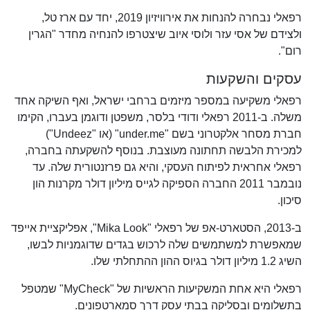
רפאלי נבחרה להנחות את אירוויזיון 2019, יחד עם ארז טל,
ולצידם של אסי עזר ולוסי איוב שיצטרפו להנחיה מחדר "הגרין
רום".
עסקים והשקעות
רפאלי משקיעה במספר מיזמים ברחבי ישראל, ואף השיקה אחד
משלה. ב-2011 רפאלי ודודי בלסר, משפטן ודוגמן בעברו, הקימו
חברת מסחר אלקטרוני בשם "under.me" (או "Undeez")
למכירת הלבשה תחתונה מעוצבת. בנוסף להשקעתה בחברה,
רפאלי אחראית לפיתוח העסקי, והיא גם פרזנטורית שלה. עד
נובמבר 2011 החברה הספיקה לגייס מיליון דולר מקרנות הון
סיכון.
ב-2013, הסטארט-אפ של רפאלי "Mika Look", אפליקציית אייפד
שמאפשרת למשתמשים שלה לרכוש בגדים שדוגמניות לבשו,
השיג 1.2 מיליון דולר בגיוס ההון ההתחלתי שלו.
רפאלי היא אחת המשקיעות הראשיות של "MyCheck" שמטפל
בתשלומים ובסליקה בבתי עסק דרך סמארטפונים.