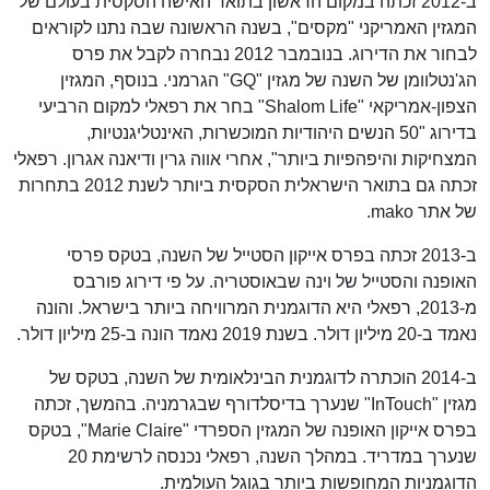
ב-2012 זכתה במקום הראשון בתואר האישה הסקסית בעולם של
המגזין האמריקני "מקסים", בשנה הראשונה שבה נתנו לקוראים
לבחור את הדירוג. בנובמבר 2012 נבחרה לקבל את פרס
הג'נטלוומן של השנה של מגזין "GQ" הגרמני. בנוסף, המגזין
הצפון-אמריקאי "Shalom Life" בחר את רפאלי למקום הרביעי
בדירוג "50 הנשים היהודיות המוכשרות, האינטליגנטיות,
המצחיקות והיפהפיות ביותר", אחרי אווה גרין ודיאנה אגרון. רפאלי
זכתה גם בתואר הישראלית הסקסית ביותר לשנת 2012 בתחרות
של אתר mako.
ב-2013 זכתה בפרס אייקון הסטייל של השנה, בטקס פרסי
האופנה והסטייל של וינה שבאוסטריה. על פי דירוג פורבס
מ-2013, רפאלי היא הדוגמנית המרוויחה ביותר בישראל. והונה
נאמד ב-20 מיליון דולר. בשנת 2019 נאמד הונה ב-25 מיליון דולר.
ב-2014 הוכתרה לדוגמנית הבינלאומית של השנה, בטקס של
מגזין "InTouch" שנערך בדיסלדורף שבגרמניה. בהמשך, זכתה
בפרס אייקון האופנה של המגזין הספרדי "Marie Claire", בטקס
שנערך במדריד. במהלך השנה, רפאלי נכנסה לרשימת 20
הדוגמניות המחופשות ביותר בגוגל העולמית.