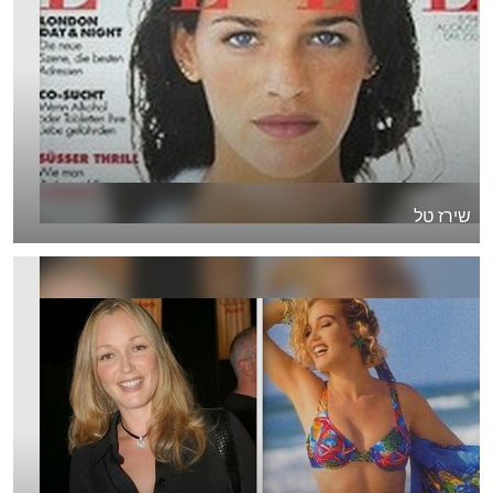
שירז טל