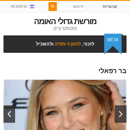
קטיגוריות
HEBREW
מורשת גדולי האומה
בזכותם קיים
BETA
לזכור,
להוקיר-תודה
ולהשכיל
בר רפאלי