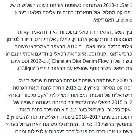
Sat.1. ב-2013 השתתפה כשופטת אורחת בעונה השלישית של
"פרויקט מסלול: אול סטארס" בהנחיית אליסה מילאנו בערוץ
Lifetime האמריקאי.
בין השאר, התארחה רפאלי בתוכניות האירוח האמריקאיות
מהנצפות ביותר: קונאן או'בריין, ג'יי לנו, אלן דג'נרס, דייוויד לטרמן,
צ'לסי הנדלר וג'ימי פאלון. ב-2010 הראפר האמריקאי מעוטר
פרסי גראמי, קניה וסט, איזכר את רפאלי ביחד עם אסתי גינזבורג
בשיר שלו ("Christian Dior Denim Flow"). ב-2012 וסט איזכר
את רפאלי בשיר נוסף שהוציא עם הראפר ג'יי זי ("Clique").
ב-2009 השתתפה כשופטת אורחת בגרסה הישראלית של
"פרויקט מסלול" בערוץ 2. ב-2013 החלה להנחות את הגרסה
הישראלית של תוכנית המציאות המוזיקלית "אקס פקטור" בערוץ
2. ב-2015 רפאלי שבה לתפקידה כמנחה בעונתה השנייה של
"אקס פקטור" בישראל בערוץ 2. היא המשיכה להנחות את
התוכנית בשנים 2017–2018 בעונתה השלישית, תחילה בערוץ 2
ובהמשך ברשת 13. כמו כן, נבחרה להגיש את האח הגדול בערוץ
רשת 13 אך ויתרה בסופו של דבר בעקבות אילוצי לוח זמנים.