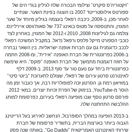
"ויקטוריה'ס סיקרט" וצילומי הבכורה שלה לגיליון בגדי הים של
ספורטס אילוסטרייטד 2007 בו הוצגה בפינת השער. שנתיים
לאחר-מכן, ב-2009, כיכבה רפאלי בעצמה בגיליון מיוחד על שער
המגזין, והתנוססה על מטוס בואינג 737 של סאות'ווסט איירליינס.
צולמה גם לגיליונות 2008, 2010 ו-2012 של המגזין, באחרון לצד
כוכבי הספורט מייקל פלפס ורפאל נדאל. במקביל המשיכה רפאלי
לככב כדוגמנית גם עם חברות אופנה ישראליות. בין השאר נבחרה
ב-2006 כפרזנטורית של חברת האופנה "אירית", ומ-2008 חתמה
על חוזה דוגמנות מתמשך של חברת האופנה "פוקס". היא שימשה
כפרזנטורית ביחד עם נועם טור עד סוף 2013. ב-2009 דלף
לאינטרנט סרטון עירום של רפאלי, שצולם לתערוכת "ביוטי סיטי"
במוזיאון רמת גן. הסרטון זכה לפופולריות רבה, אך כעבור זמן מה
הוסר מ-YouTube, בנימוק של הפרת זכויות יוצרים. במאי 2012
פורסם סרטון נוסף שבו מופיעה רפאלי בעירום, כפרסומת למותג
ההלבשה התחתונה שלה.
ב-2013 הופיעה במהלך הסופרבול, הנחשב לאירוע בעל הרייטינג
הגבוה ביותר בארצות הברית, בתשדיר פרסומת של חברת
שירותי האינטרנט האמריקאית "Go Daddy". באותה שנה פסק