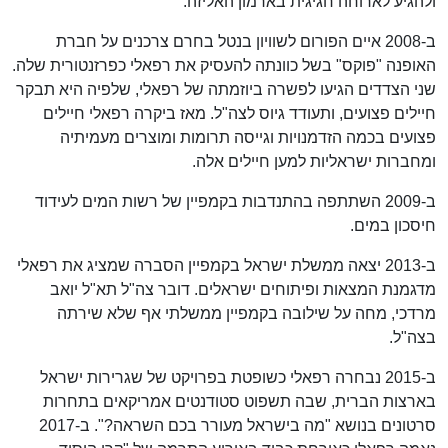
ולהגיע לארוחה חגיגית בארמון האליזה.
ב-2008 איים הפורום לשוויון בנטל בחרם צרכנים על חברת
האופנה "פוקס" בשל כוונתה להעסיק את רפאלי כפרזנטורית שלה.
שני הצדדים הגיעו לפשרה ביוזמתה של רפאלי, שלפיה היא תבקר
חיילים פצועים, ותעודד גיוס לצה"ל. מאז ביקרה רפאלי חיילים
פצועים בכמה הזדמנויות וגייסה תרומות ומוצרים מעמיתיה
ומחברות ישראליות למען חיילים אלה.
ב-2009 השתתפה בהתנדבות בקמפיין של רשות המים לעידוד
חיסכון במים.
ב-2013 יצאה ממשלת ישראל בקמפיין הסברה שמציג את רפאלי
מדגמנת המצאות ופיתוחים ישראלים. דובר צה"ל תא"ל יואב
מרדכי, מחה על שילובה בקמפיין ממשלתי אף שלא שירתה
בצה"ל.
ב-2015 נבחרה רפאלי כשופטת בפרויקט של שגרירות ישראל
בארצות הברית, שבה תשפוט סטודנטים אמריקאים בתחרות
סרטונים בנושא "מה בישראל מעורר בכם השראה?". ב-2017