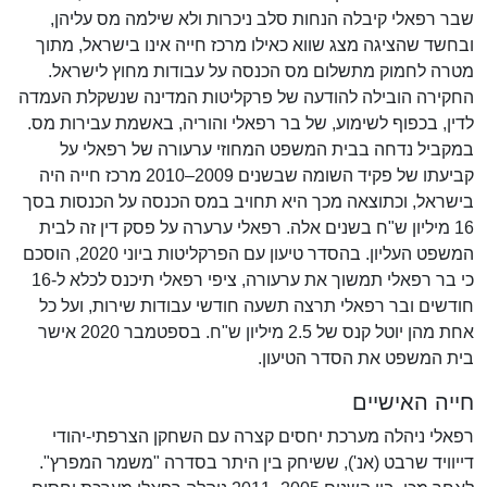
שבר רפאלי קיבלה הנחות סלב ניכרות ולא שילמה מס עליהן,
ובחשד שהציגה מצג שווא כאילו מרכז חייה אינו בישראל, מתוך
מטרה לחמוק מתשלום מס הכנסה על עבודות מחוץ לישראל.
החקירה הובילה להודעה של פרקליטות המדינה שנשקלת העמדה
לדין, בכפוף לשימוע, של בר רפאלי והוריה, באשמת עבירות מס.
במקביל נדחה בבית המשפט המחוזי ערעורה של רפאלי על
קביעתו של פקיד השומה שבשנים 2009–2010 מרכז חייה היה
בישראל, וכתוצאה מכך היא תחויב במס הכנסה על הכנסות בסך
16 מיליון ש"ח בשנים אלה. רפאלי ערערה על פסק דין זה לבית
המשפט העליון. בהסדר טיעון עם הפרקליטות ביוני 2020, הוסכם
כי בר רפאלי תמשוך את ערעורה, ציפי רפאלי תיכנס לכלא ל-16
חודשים ובר רפאלי תרצה תשעה חודשי עבודות שירות, ועל כל
אחת מהן יוטל קנס של 2.5 מיליון ש"ח. בספטמבר 2020 אישר
בית המשפט את הסדר הטיעון.
חייה האישיים
רפאלי ניהלה מערכת יחסים קצרה עם השחקן הצרפתי-יהודי
דייוויד שרבט (אנ'), ששיחק בין היתר בסדרה "משמר המפרץ".