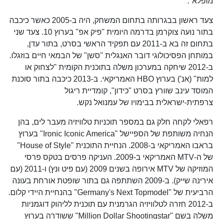
מופלא".
צעד ראשון בבגרותה בתחום המשחק, היה ב-2005 כאשר כיכבה
בתור נועה צוקרמן בדרמה היומית "פיק אפ" בערוץ 10. צעד שני
בתחום זה בא ב-2011 עם תפקיד הראשי בסרט, בתור עדן,
במותחן הפסיכולוגי דובר האנגלית "סשן" של הבמאי חיים בוזגלו.
ב-2012 שיחקה במערכון משלה בתוכנית הקומית "לצחוק או
למות" (אנ') בערוץ HBO האמריקאי. ב-2013 כיכבה בתור סוכנת
המוסד עינב שוורץ בסרט "כידון", קומדיית ריגול
צרפתית-ישראלית בבימויו של עמנואל נקש.
רפאלי לקחה חלק גם במספר תוכניות טלוויזיה מעבר לים, בהן
הנחיה משותפת של הספיישל "Ironic Iconic America" בערוץ
בראבו האמריקאי ב-2008. הנחיית התוכנית "House of Style"
של ה-MTV האמריקאי ב-2009. העניקה פרסים בטקס פרסי
המוזיקה של MTV אירופה בשנים 2009 (עם פיט ונץ) ו-2011 (עם
אירינה שייק). ב-2009 השתתפה גם בתור שופטת אורחת בעונה
הרביעית של "Germany's Next Topmodel" בהנחיית היידי קלום.
ב-2012 חזרה לטלוויזיה הגרמנית עם תוכנית לליהוק דוגמניות
משלה בשם "Million Dollar Shootingstar" ששודרה בערוץ