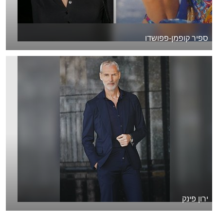
ספיר קופמן-פפושדו
ירון פינק