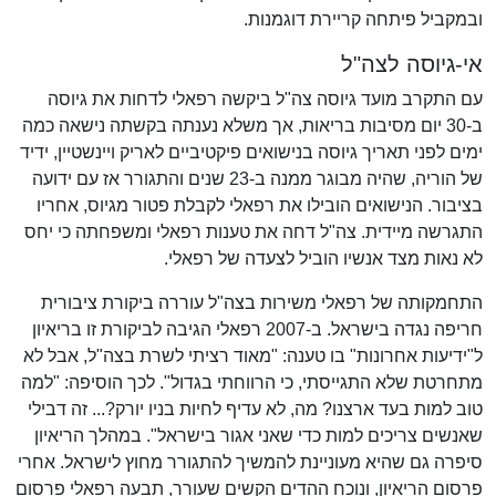
ובמקביל פיתחה קריירת דוגמנות.
אי-גיוסה לצה"ל
עם התקרב מועד גיוסה צה"ל ביקשה רפאלי לדחות את גיוסה
ב-30 יום מסיבות בריאות, אך משלא נענתה בקשתה נישאה כמה
ימים לפני תאריך גיוסה בנישואים פיקטיביים לאריק ויינשטיין, ידיד
של הוריה, שהיה מבוגר ממנה ב-23 שנים והתגורר אז עם ידועה
בציבור. הנישואים הובילו את רפאלי לקבלת פטור מגיוס, אחריו
התגרשה מיידית. צה"ל דחה את טענות רפאלי ומשפחתה כי יחס
לא נאות מצד אנשיו הוביל לצעדה של רפאלי.
התחמקותה של רפאלי משירות בצה"ל עוררה ביקורת ציבורית
חריפה נגדה בישראל. ב-2007 רפאלי הגיבה לביקורת זו בריאיון
ל"ידיעות אחרונות" בו טענה: "מאוד רציתי לשרת בצה"ל, אבל לא
מתחרטת שלא התגייסתי, כי הרווחתי בגדול". לכך הוסיפה: "למה
טוב למות בעד ארצנו? מה, לא עדיף לחיות בניו יורק?... זה דבילי
שאנשים צריכים למות כדי שאני אגור בישראל". במהלך הריאיון
סיפרה גם שהיא מעוניינת להמשיך להתגורר מחוץ לישראל. אחרי
פרסום הריאיון, ונוכח ההדים הקשים שעורר, תבעה רפאלי פרסום