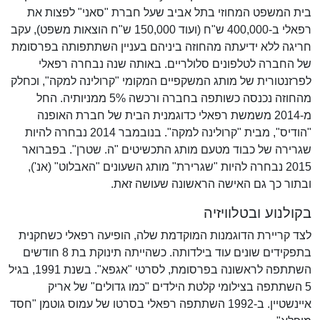
בית המשפט המחוזי בתל אביב שעל חברת "סאני" לפצות את
רפאלי ב-400,000 ש"ח (ועוד 150,000 ש"ח הוצאות משפט), עקב
חריגה ללא ידיעתה מהחוזה ביניהם בעניין השתתפותה בפרסומת
של החברה לטלפונים סלולריים. באותה שנה נבחרה רפאלי
לפרזנטורית של מותג המשקפיים המקומי "קרולינה למקה", וכחלק
מהחוזה נכנסה כשותפה בחברה ורכשה 5% ממניותיה. החל
מ-2014 משמשת רפאלי כדוגמנית הבית של חברת האופנה
"הודיס", מבית "קרולינה למקה". בנובמבר 2014 נבחרה להיות
שגרירה של כבוד מטעם מותג התכשיטים "ה. שטרן". בפברואר
2015 נבחרה להיות "שגרירת" מותג השעונים "האבלוט" (אנ'),
ובתור כך גם האישה הראשונה שעושה זאת.
בקולנוע ובטלוויזיה
לצד קריירת הדוגמנות המוקדמת שלה, הופיעה רפאלי כשחקנית
בתפקידים שונים עוד בילדותה. כשהייתה תינוקת בת 8 חודשים
השתתפה לראשונה בפרסומת, לסרטי "אגפא". בשנת 1991, בגיל
5 השתתפה בצילומי קלטת הילדים "כמו גדולים" של אריק
איינשטיין. ב-1992 השתתפה רפאלי בסרטו של עמוס גוטמן "חסד