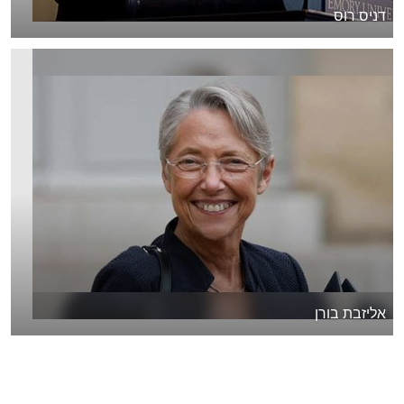
דניס רוס
אליזבת בורן