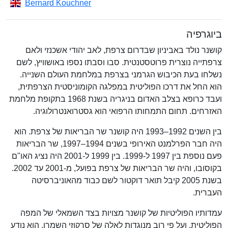
Bernard Kouchner
ביוגרפיה
קושנר נולד באביניון שבדרום צרפת, לאב יהודי אשכנזי ולאם
צרפתייה נוצרית פרוטסטנטית. סבו וסבתו נספו באושוויץ, לשם
נשלחו בעת הכיבוש הגרמני בצרפת במלחמת העולם השנייה.
הוא החל את דרכו הפוליטית במפלגה הקומוניסטית הצרפתית,
ועבד כרופא בצלב האדום בניגריה בשנת 1968 בתקופת מלחמת
האזרחים. תחום התמחותו הרפואי הוא גסטרואנטרולוגיה.
בין השנים 1992–1993 היה קושנר שר הבריאות של צרפת. הוא
היה חבר הפרלמנט האירופי בשנים 1994–1997, שר הבריאות
פעם נוספת בין 1997 ל-1999. בין 1999 ל-2001 היה נציג האו"ם
בקוסובו, והיה שר הבריאות של צרפת בפועל, מ-2001 עד 2002.
בשנת 2005 קיבל תואר דוקטור לשם כבוד מהאוניברסיטה
העברית.
עמדותיו הפוליטיות של קושנר מצויות בצד השמאלי של המפה
הפוליטית, ועל פי רוב מנוגדות לאלה של סרקוזי השמרן. הוא נודע