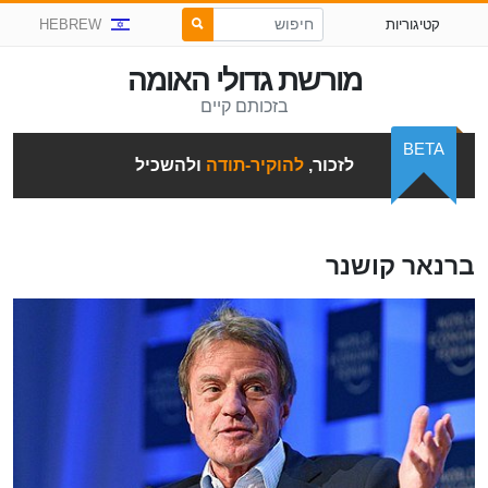
קטיגוריות
HEBREW
מורשת גדולי האומה
בזכותם קיים
BETA
לזכור,
להוקיר-תודה
ולהשכיל
ברנאר קושנר