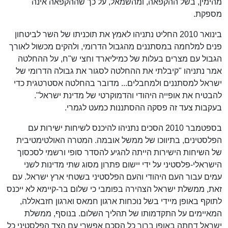
מהימין, בשל ההקפאה, ומהשמאל, על כך שההקפאה אינה
מספקת.
בינואר 2010 החליט נתניהו לאמץ את תוכניתו של השר לביטחון
פנים למלחמה במסתננים מהגבול הדרומי, ולהקים מכשול לאורך
הגבול עם מצרים בעלות של כמיליארד וחצי ש"ח, על ההחלטה
אמר נתניהו "קיבלתי את ההחלטה לסגור את גבולה הדרומי של
ישראל למסתננים ולמחבלים... מדובר בהחלטה אסטרטגית כדי
להבטיח את אופייה היהודי והדמוקרטי של מדינת ישראל".
בעקבות צעד זה פסקה ההסתננות כמעט לגמרי.
בספטמבר 2010 הסכים נתניהו להיכנס לשיחות ישירות עם
הפלסטינים, בתיווכו של ממשל אובמה. המטרה האולטימטיבית
של השיחות הישירות הייתה להגיע להסדר סופי ורשמי לסכסוך
הישראלי-פלסטיני על ידי יישום פתרון מסוג שתי מדינות לשני
עמים עבור העם היהודי והעם הפלסטיני בשטחי ארץ ישראל. עם
זאת, ממשלת ישראל הצהירה בפומבי כי שלום בר-קיימא לא ייכנס
לתוקף באופן מיידי בשל נוכחות ארגון חמאס וארגון חזבאללה,
המאיימים על התקדמותו של תהליך השלום. בנוסף, ממשלת
ישראל דחתה באופן ברור כל הסכם אפשרי עם הצד הפלסטיני כל