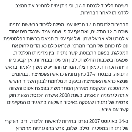
רשימת הליכוד לכנסת ה-17, וכי ניתן יהיה להחזיר את המצב
לקדמותו לאחר הבחירות.
הבחירות לכנסת ה-17 הביאו עמן מפלה לליכוד בראשות נתניהו,
שזכה ב-12 מנדטים, זאת אף על פי שהמועמד שכנגד היה אהוד
אולמרט ולא אריאל שרון, ועל אף עליית חמאס ברשות הפלסטינית
ונטילת כוחם של חברי המרכז, שנראו כולם כעומדים לחזק את
המפלגה. בנאום התבוסה, קשר נתניהו בין מדיניותו הכלכלית,
שפגעה בשכבות החלשות, לבין הכישלון בבחירות, אך קבע כי זו
הייתה הכרחית למען הצלת המדינה והודיע שימשיך לעמוד בראש
התנועה. בכנסת ה-17 כיהן נתניהו כראש האופוזיציה. בנאומים
שנשא כראש האופוזיציה ובעקבות מלחמת לבנון השנייה הדגיש
את הסכנה הנשקפת מאיראן המתחמשת בפצצת אטום והשווה
אותה לגרמניה הנאצית. בשנת 2008 אישרה הכנסת הצעת חוק
פרטית של נתניהו שעסקה באיסור השקעה בתאגידים המקיימים
קשר עם איראן.
ב-14 באוגוסט 2007 נערכו בחירות לראשות הליכוד. יריבו העיקרי
של נתניהו במפלגה, סילבן שלום, פרש בהפגנתיות מהמרוץ