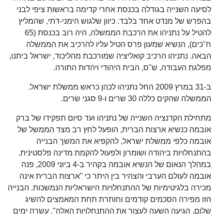
לסיעה השנייה בגודלה בכנסת אחרי קדימה בראשות ציפי לבני
בהפרש של מנדט אחד בלבד. כיוון שלגוש הימני-דתי, שהמליץ
להטיל על נתניהו את הרכבת הממשלה, היה רוב בכנסת (65
ח"כים), הנשיא שמעון פרס הטיל עליו להרכיב את הממשלה
הבאה. נתניהו הרכיב קואליציה שמורכבת מהליכוד, ישראל ביתנו,
מפלגת העבודה, ש"ס, הבית היהודי ויהדות התורה.
ב-31 במרץ 2009 החל נתניהו לכהן כראש ממשלת ישראל.
הממשלה שהקים כללה 30 שרים ו-9 סגני שרים.
מתחילת הקדנציה השנייה של נתניהו ועד סיום תפקידו של ברק
אובמה כנשיא ארצות הברית, הופעל לחץ רב מצד הממשל של
אובמה כלפי ממשלת ישראל, להקפיא את המשך הבנייה
בהתנחלויות ביהודה ושומרון ולפעול להקמת מדינה פלסטינית.
במהלך הנאום של הנשיא אובמה בקהיר ב-4 ביוני 2009, פנה
אובמה לעולם הערבי והצהיר בין היתר כי "ארצות הברית אינה
מכירה בלגיטימיות של ההתנחלויות הישראליות הנמשכות. הבנייה
הזו מפירה הסכמים קודמים וחותרת תחת המאמצים להשיג
שלום. הגיעה השעה לעצור את ההתנחלויות האלה". עשרה ימים