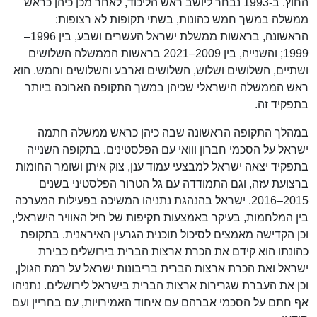
החוץ. ב-1993 נבחר ליושב ראש הליכוד, לאחר מכן כיהן כראש
ממשלה במשך חמש כהונות, בשתי תקופות לא רצופות:
הראשונה, בראשות ממשלת ישראל העשרים ושבע, בין 1996–
1999; והשנייה, בין 2009–2021 בראשות הממשלה השלושים
ושתיים, השלושים ושלוש, השלושים וארבע והשלושים וחמש. הוא
ראש הממשלה הישראלי שכיהן במשך התקופה הארוכה ביותר
בתפקיד זה.
במהלך התקופה הראשונה שבה כיהן כראש ממשלה חתמה
ישראל על הסכמי חברון ווואי עם הפלסטינים. בתקופה השנייה
בתפקיד יצאה ישראל למבצעי עמוד ענן, צוק איתן ושומר החומות
ברצועת עזה, וגם התמודדה עם גל הטרור הפלסטיני בשנים
2015–2016. ישראל בהנהגת נתניהו המשיכה בפעילות המערכה
בין המלחמות, בעיקר באמצעות תקיפות של חיל האוויר הישראלי,
וכן הקדישה מאמצים לסיכול תוכנית הגרעין האיראנית. בתקופת
כהונתו הוא קידם את הכרת ארצות הברית בירושלים כבירת
ישראל ואת הכרת ארצות הברית בריבונות ישראל על רמת הגולן,
וכן את העברת שגרירות ארצות הברית בישראל לירושלים. נתניהו
אף חתם על הסכמי אברהם עם איחוד האמירויות, עם בחריין ועם