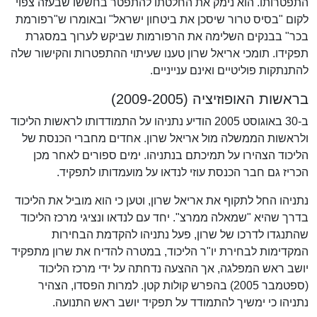
התפטרותו. הוא נימק את החלטתו להתפטר בחששו שבעזה צפוי
לקום "בסיס טרור שיסכן את ביטחון ישראל" ובאומרו ש"רפורמת
בכר" בבנקים השלימה את הרפורמות שביקש לערוך במסגרת
תפקידו. תומכי אריאל שרון טענו שעיתוי ההתפטרות והקישור שלה
להתנתקות פוליטיים ואינם ענייניים.
בראשות האופוזיציה (2009-2005)
ב-30 באוגוסט 2005 הודיע נתניהו על התמודדותו לראשות הליכוד
ולראשות הממשלה מול אריאל שרון. אחדים מחברי הכנסת של
הליכוד הצהירו על תמיכתם בנתניהו. ימים ספורים לאחר מכן
הכריז גם חבר הכנסת עוזי לנדאו על מועמדותו לתפקיד.
נתניהו החל לתקוף את אריאל שרון, וטען כי הוא מוביל את הליכוד
בדרך שהיא "שמאלה ממרצ". יחד עם לנדאו ונציגי מרכז הליכוד
שהתנגדו לדרכו של שרון, פעל נתניהו להקדמת הבחירות
המקדימות לבחירת יו"ר הליכוד, במטרה להדיח את שרון מתפקיד
יושב ראש המפלגה, אך ההצעה נדחתה על ידי מרכז הליכוד
(ספטמבר 2005) בהפרש קולות קטן. למרות הפסדו, הצהיר
נתניהו כי ימשיך להתמודד על תפקיד יושב ראש התנועה.