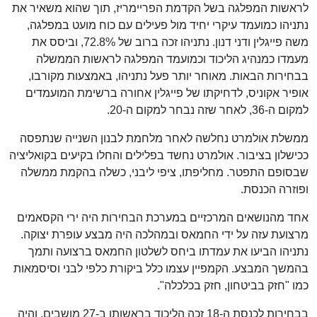
לראשות המפלגה בשל הקדמת הפריימריז, תוך שהוא משאיר את
נתניהו כמועמד עיקרי יחיד מול פעילים עם כוח מועט במפלגה,
משה פייגלין ודני דנון. נתניהו זכה ברוב של 72.8%, וביסס את
מעמדו כמנהיג הליכוד וכמועמד המפלגה לראשות הממשלה
בבחירות הבאות. מאוחר יותר פעל נתניהו, באמצעות מקורבו,
אופיר אקוניס, לדחיקתו של פייגלין אחורה ברשימת המועמדים
למקום ה-36, לאחר שזה נבחר למקום ה-20.
ממשלת אולמרט נחלשה לאחר מלחמת לבנון השנייה שנתפסה
ככישלון בציבור. אולמרט נחשד בפלילים והחלו בקיעים בקואליציה
שבסופם התפטר. מחליפתו, ציפי ליבני, כשלה בהקמת ממשלה
ופוזרה הכנסת.
אחד מהנושאים המרכזיים במערכת הבחירות היה ירי הקסאמים
מרצועת עזה על ידי החמאס ובמהלכה היה מבצע עופרת יצוקה.
נתניהו הביעו את עמדתו ביחס לשלטון החמאס ברצועה ותמך
בהמשך המבצע. הקמפיין עצמו כלל ביקורת כלפי לבני וסיסמאות
כמו "חזק בביטחון, חזק בכלכלה".
בבחירות לכנסת ה-18 זכה הליכוד בראשותו ב-27 מושבים, והיה