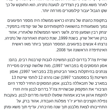
לאחר משא ומתן בין הצדדים. לטענת נתניהו, הוא התעקש על כך
שקו הגבול יעבור קילומטרים מזרחה יותר.
בתקופת כהונתו של נתניהו כראש ממשלה היה מספר הפיגועים
נמוך משמעותית בהשוואה לתקופותיהם של שני קודמיו בתפקיד,
יצחק רבין ושמעון פרס, ולשני ראשי הממשלות שלאחריו, אהוד
ברק ואריאל שרון. בשנת 1999, שנת כהונתו האחרונה של נתניהו,
נרצחו 4 אנשים בפיגועים, המספר הנמוך ביותר מאז ראשית
האינתיפדה הראשונה ועד 2008.
שהיית צה"ל בדרום לבנון המשיכה לגבות קורבנות רבים, בהם:
אסון המסוקים (4 בפברואר 1997), מות שלושה קצינים מסיירת
צנחנים בהיתקלות באזור הביטחון (23 בפברואר 1997), ואסון
השייטת (5 בספטמבר 1997) שבו נהרגו 12 לוחמי שייטת 13
במארב של חזבאללה בלבנון. אסון המסוקים החזיר לסדר היום
הציבורי את הפקפוק שבשהיית צה"ל בדרום לבנון והיה הזרז
להקמת ארגון ארבע אמהות שפעלו לנסיגה מדרום לבנון. בעקבות
נפילת הקצינים הודיע יו"ר מפלגת העבודה, אהוד ברק, על
התחייבותו לצאת מלבנון תוך שנה מהיבחרו, עדיף תוך משא ומתן