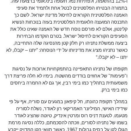
ו-12% בהתאמה, ולפתיחת נמל תעופה בינלאומי ברצועת עזה.
בתמורה הבטיחו הפלסטינים לבטל אחת ולתמיד את סעיפי
האמנה הפלסטינית הקוראים לחיסול מדינת ישראל. לשם כך
התכנסה המועצה הלאומית הפלסטינית בעזה בנוכחות הנשיא
קלינטון, אולם לא פורסם נוסח חדש של האמנה שאינו כולל את
הסעיפים הקוראים לחיסול ישראל. בטרם הוקדמו הבחירות
ביצעה ממשלת נתניהו רק חלק קטן מהנסיגה שלה התחייבה,
כאשר נתניהו מציג את מדיניותו על ידי הנוסחה: ”יתנו – יקבלו, לא
יתנו – לא יקבלו.“
תקופתו של נתניהו התאפיינה בהתמקחויות ארוכות על נסיגות
ו"פעימות" של אחוזים בודדים מהשטח. בימיו לא חלה פריצת דרך
משמעותית בתהליך כמו בימי רבין, אך גם לא החמרה ביחסים
כמו בימי ברק.
במהלך תקופת כהונתו, חל קיפאון במגעים עם סוריה, אף על פי
שידידו האישי, המיליונר האמריקאי רון לאודר, נשלח לסוריה
מטעמו. לטענת דניס רוס ומרטין אינדיק, טיוטה שהציג לאודר
בשמו של נתניהו לסורים, וזכתה להסכמתם, כללה נסיגה מרמת
הגולן לקו על בסיס גבולות 1967, כאשר תוואי הקו המדויק ייקבע