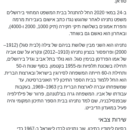
סודאן.
ב-24 במאי 2020 החל להתנהל בבית המשפט המחוזי בירושלים
משפט נתניהו לאחר שהוגש נגדו כתב אישום בעבירות מרמה
והפרת אמונים בשלושה תיקי חקירה (תיק 1000, 2000 ו-4000),
ובאחרון הוא נאשם גם בשוחד.
נתניהו הוא השני מבין שלושת בניהם של צילה (לבית סגל) (1912–
2000) ופרופסור בנציון נתניהו (1910–2012) ונקרא על שם אביה
של אמו הפרדסן בנימין סגל. הוא נולד בתל אביב וגדל בירושלים,
תחילה בשכונת תלפיות ומ-1955 בקטמון. בסוף שנות ה-50
ותחילת ה-60 חייתה המשפחה לסירוגין בישראל ובארצות הברית.
הוא החל ללמוד בבית הספר התיכון ליד האוניברסיטה, עד
שמשפחתו עברה לארצות הברית בין 1963–1969, בעקבות
עבודתו של אביו. המשפחה גרה בצ'לטנהם, פרוור של פילדלפיה
שבפנסילבניה, שם למד נתניהו בבית הספר התיכון המקומי והיה
פעיל במועדון הדיבייט.
שירות צבאי
בסיום לימודיו בתיכון, שב נתניהו לבדו לישראל ב-1967 כדי