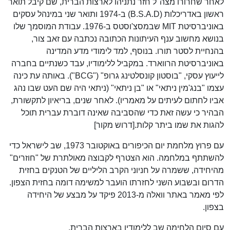
לאחר שחרורו מצה"ל חזר נתניהו לארצות הברית, שם קיבל תואר
ראשון באדריכלות (B.S.A.D) ב-1974 ותואר שני במינהל עסקים
באוניברסיטת MIT שבמסצ'וסטס ב-1976. עבודת המוסמך שלו
בנושא מחשוב ענף העיתונות הכתובה נכתבה עם זאב צור,
בהנחיית לסטר תורו. בנוסף, למד לימודי מדע המדינה
באוניברסיטת הרווארד. במקביל ללימודיו, עבד כשנתיים בחברה
לייעוץ עסקי, "בוסטון קונסלטינג גרופ" ("BCG"). באותה עת כינה
עצמו "בנג'מין ניתאי" או "בן ניתאי" (ניתאי היה שם העט שבו נהג
אביו לחתום לעיתים על מאמריו). לאחר שנים, בריאיון לתקשורת,
הבהיר כי עשה זאת כדי שהסביבה שאינה דוברת עברית תוכל
להגות את שמו ביתר קלות.[דרוש מקור]
עם פרוץ מלחמת יום הכיפורים באוקטובר 1973, שב לישראל כדי
להשתתף במלחמה. הוא הצטרף לקבוצה מאולתרת של "חוזרים"
מהיחידה, ששמרה על חניוני הקרב הליליים של הטנקים בחזית
הדרום ובשבוע השני לחזרתו הועבר למשימה דומה בחזית הצפון.
לפי מאמר באתר וואלה מ-2013 פיקד על מבצע של היחידה
בצפון.
עם סיום הלחימה שב ללימודיו בארצות הברית.