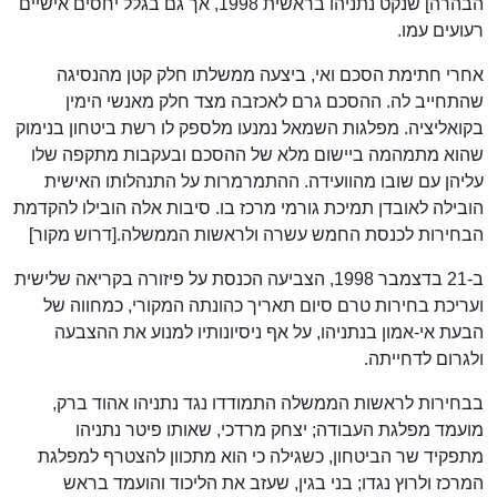
הבהרה] שנקט נתניהו בראשית 1998, אך גם בגלל יחסים אישיים
רעועים עמו.
אחרי חתימת הסכם ואי, ביצעה ממשלתו חלק קטן מהנסיגה
שהתחייב לה. ההסכם גרם לאכזבה מצד חלק מאנשי הימין
בקואליציה. מפלגות השמאל נמנעו מלספק לו רשת ביטחון בנימוק
שהוא מתמהמה ביישום מלא של ההסכם ובעקבות מתקפה שלו
עליהן עם שובו מהוועידה. ההתמרמרות על התנהלותו האישית
הובילה לאובדן תמיכת גורמי מרכז בו. סיבות אלה הובילו להקדמת
הבחירות לכנסת החמש עשרה ולראשות הממשלה.[דרוש מקור]
ב-21 בדצמבר 1998, הצביעה הכנסת על פיזורה בקריאה שלישית
ועריכת בחירות טרם סיום תאריך כהונתה המקורי, כמחווה של
הבעת אי-אמון בנתניהו, על אף ניסיונותיו למנוע את ההצבעה
ולגרום לדחייתה.
בבחירות לראשות הממשלה התמודדו נגד נתניהו אהוד ברק,
מועמד מפלגת העבודה; יצחק מרדכי, שאותו פיטר נתניהו
מתפקיד שר הביטחון, כשגילה כי הוא מתכוון להצטרף למפלגת
המרכז ולרוץ נגדו; בני בגין, שעזב את הליכוד והועמד בראש