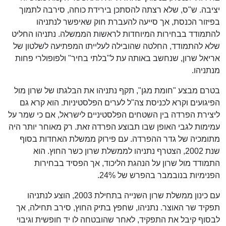
יציבה. ש"ס, שלא רצתה להסתכן בירידת כוחה, סירבה לתמוך
בפיזור הכנסת, אך סייעה להעברת חוק שאיפשר לנתניהו
להתמודד בבחירות המיוחדות לראשות הממשלה. נתניהו החליט
שלא להתמודד, החלטה שהובילה לעלייתו המפתיעה לשלטון של
אריאל שרון, שנחשב באותה עת ל"בלתי בחיר" ולפופולרי פחות
מנתניהו.
בטרם מבצע "חומת מגן", תקף נתניהו את הבלגתו של שרון מול
הפיגועים וקרא לכניסת צה"ל לערים הפלסטיניות. הוא קרא גם
ליצירת הפרדה בין השטחים הפלסטיניים לישראל, אם כי שמר על
עמימות לגבי האופן שבו תבוצע הפרדה זאת. רק מאוחר יותר היה
מתומכיה של גדר ההפרדה. עם פירוק ממשלת האחדות בסוף
שנת 2002, הצטרף נתניהו לממשלת שרון כשר החוץ. הוא
התמודד מול שרון על הנהגת הליכוד, אך הפסיד בבחירות
הפנימיות בנובמבר בהפרש של 24%.
עם כינון ממשלת שרון השנייה בתחילת 2003, הוצע לנתניהו
תפקיד שר האוצר. נתניהו, שחפץ בתיק החוץ, סירב תחילה, אך
לבסוף קיבל את התפקיד, לאחר שהובטחה לו יד חופשית וגיבוי