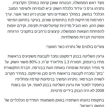
מצד ראש הממשלה, הבטחה שאכן קוימה במהלך הקדנציה.
נתניהו גרס כי עידוד כלכלת השוק יביא לצמיחה ולשיפור המצב
הכלכלי במשק. במהלך כשנתיים וחצי שבהן כיהן כשר אוצר, ערך
רפורמות מרחיקות לכת בתחומים שונים, בעיקר בתחום המיסוי
ושוק ההון. הוא הוביל מדיניות קפיטליסטית תקיפה, וקידם יוזמות
להפחתת הוצאות הממשלה, קיצוצים נרחבים בתקציבי הרווחה
והפרטת חברות ממשלתיות.
צעדים בולטים של נתניהו כשר האוצר:
גרעין השליטה בבנק דיסקונט נמכר לקבוצת משקיעים בראשות
מתיו ברונפמן, תמורת 1.3 מיליארד ש"ח, כ-80% משווי השוק, על
פי מחיר המניות שנסחרו באותה העת בבורסה. חברת התקשורת
"בזק" נמכרה לקבוצה בראשות חיים סבן ואייפקס, במחיר הקרוב
לשוויה הבורסאי. נתניהו המשיך בניסיונות קודמיו ומחליפיו
בתפקיד למכור את גרעין השליטה בבנק לאומי, אך גם בשנת
2008 לא היה הבנק בידיים פרטיות.
בתקופת כהונתו השתפרו באופן משמעותי המדדים הכלכליים של
המשק בישראל: