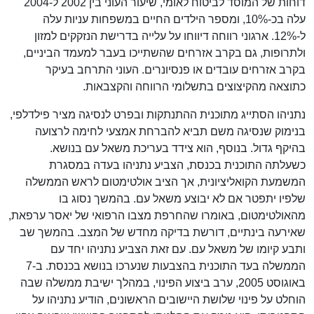
דוחות של המוסד לביטוח לאומי, שיעור העוני בין 2002 ל-2004
עלה בכ-10%, ומספר הילדים החיים במשפחות עניות עלה
ל-12%. ארגוני רווחה דיווחו על עלייה בדרישת הנזקקים למזון
ולתרופות, גם בקרב אזרחים שהשתייכו בעבר למעמד הביניים,
בקרב אזרחים עובדים או פנסיונרים. העוני התרחב בעיקר
כתוצאה מהקיצוצים בתשלומי הרווחה והקצבאות.
נתניהו הסתייג מתוכנית ההתנתקות ובפרט לנסיגה מציר פילדלפי,
בנימוק שנסיגה משם תביא להברחת אמצעי לחימה לרצועה
בהיקף גדול. בנוסף, הוא צידד בעריכת משאל עם בנושא.
כשעלתה התוכנית בכנסת, הצביע נתניהו בעדה במסגרת
המשמעת הקואליציונית, אך הציב אולטימטום לראש הממשלה
שלפיו יתפטר אם לא יבוצע משאל עם. בהמשך נסוג בו
מהאולטימטום, באומרו שהחרפת מצבו הרפואי של יאסר ערפאת,
שאירעה בינתיים, דורשת בדיקה מחדש של המצב. בהמשך שב
ותבע קיומו של משאל עם. עם זאת הצביע נתניהו יחד עם
הממשלה בעד התוכנית בהצבעות שנערכו בנושא בכנסת. ב-7
באוגוסט 2005, ערב ביצוע הפינוי, במהלך ישיבת ממשלה שבה
הוחלט על פינוי שלושת היישובים הראשונים, הודיע נתניהו על