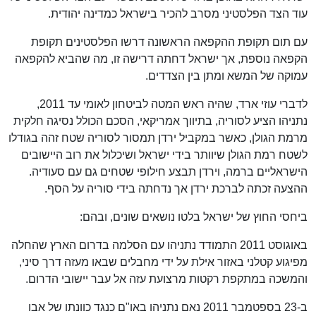
עוד הצד הפלסטיני מסרב להכיר בישראל כמדינה יהודית.
עם תום תקופת ההקפאה הראשונה דרשו הפלסטינים תקופת
הקפאה נוספת, אך ישראל דחתה דרישה זו, מה שהביא להקפאה
עמוקה של המשא ומתן בין הצדדים.
לדברי עוזי ארד, שהיה ראש המטה לביטחון לאומי עד 2011,
נתניהו הציע לסוריה, בתיווך אמריקאי, הסכם הכולל נסיגה חלקית
מרמת הגולן, כאשר במקביל ירדן תמסור לסוריה שטח זהה בגודלו
לשטח רמת הגולן שיוותר בידי ישראל ושיכלול את רוב היישובים
הישראליים ברמה, וירדן תבצע חילופי שטחים גם עם סעודיה.
ההצעה זכתה לברכת ירדן אך נדחתה בידי סוריה על הסף.
ביחסי החוץ של ישראל בלטו נושאים שונים, ובהם:
באוגוסט 2011 התמודד נתניהו עם הסלמה בדרום הארץ שהחלה
מפיגוע קטלני באזור אילת על ידי מחבלים שבאו מעזה דרך סיני,
והמשכה במתקפת רקטות מרצועת עזה אל עבר יישובי הדרום.
ב-23 בספטמבר 2011 נאם נתניהו באו"ם כנגד כוונתו של אבו