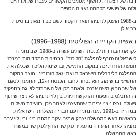
רבה של הצלחה, לחשוף מסמכים הקשורים לעברו של ולדהיים
ולזה של פושעי מלחמה נאצים נוספים.
ב-1988 הוענק לנתניהו תואר דוקטור לשם כבוד מאוניברסיטת
בר-אילן.
ראשית הקריירה הפוליטית (1988–1996)
לקראת הבחירות לכנסת השתים עשרה ב-1988, שב נתניהו
לישראל והצטרף למפלגת "הליכוד". בבחירות המקדימות במרכז
תנועת החרות זכה במקום החמישי, וברשימת הליכוד שכללה את
המפלגה הליברלית הישראלית ואת יגאל הורוביץ - הוצב במקום
התשיעי ברשימה. הוא נבחר לחבר הכנסת ה-12, והתמנה לסגנו
של שר החוץ משה ארנס, ולאחר מכן של השר דוד לוי. גם בתפקיד
זה התבלט בהופעותיו התקשורתיות. בין לוי ונתניהו לא נוצר שיתוף
פעולה, וצצו ניצני יריבות שהתעצמו לאחר מכן. בוועידת השלום
במדריד ב-1991 נמנה נתניהו עם חברי המשלחת הישראלית,
בראשות ראש הממשלה יצחק שמיר. עקב המתח בינו ובין לוי עבר
נתניהו לאחר הוועידה מתפקיד סגן שר החוץ לסגן שר במשרד
ראש הממשלה.