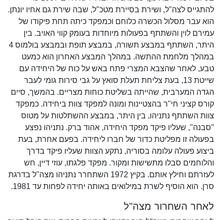
להתגייס לצה"ל, ושירת בסיירת מטכ"ל, שבה שירת גם אחיו יונתן.
הוא עבר מסלול הכשרה כלוחם וכמפקד כיתה תחת פיקודו של
עמירם לוין והשתתף בפעולות מיוחדות בעומק קווי האויב. בין
היתר, השתתף במבצע תשורה, במבצע תופת ובמבצע בולמוס 4
במהלך מלחמת ההתשה. במהלך המבצע האחרון הוא כמעט
טבע, לאחר שהצבא המצרי פתח באש על כוח של היחידה עם
שייטת 13, בעת צליחת תעלת סואץ על גבי סירות גומי לעבר
הגדה המערבית, שהייתה בשליטת כוחות מצריים. בהמשך, סיים
קורס קציני חי"ר בהצטיינות ומונה למפקד צוות ביחידה. כמפקד
צוות השתתף נתניהו, בין היתר, במבצע ההשתלטות על מטוס
"סבנה", שעליו פיקד מפקד היחידה, אהוד ברק. נתניהו נפצע
בפעולה זו מפליטת כדור של חברו ליחידה. בפעם אחרת, בעת
ביצוע פעולה עלומה בסוריה, נתקע הצוות שעליו פיקד בדרך
והלוחמים סבלו מתשישות ומקור. מפקד פלגתו, עוזי דיין, חש
לעזרתם וחילץ אותם. בקיץ 1972 השתחרר נתניהו מצה"ל בדרגת
סרן. הוא הוסיף לשרת במילואים באותה יחידה לפחות עד 1981.
לאחר השחרור מצה"ל