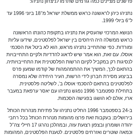
פרשנים מציינים כמה גורמים שתרמו לניצחון נתניהו:
נתניהו כיהן לראשונה כראש ממשלת ישראל מ־18 ביוני 1996 עד
ל־6 ביולי 1999.
הנושא המרכזי שהעסיק את נתניהו בתקופת כהונתו הראשונה
כראש ממשלה היה היחסים בין ישראל לפלסטינים, שידעו עליות
ומורדות. כפי שהתחייב נתניהו מראש, הוא לא ביטל את הסכמי
אוסלו. עם זאת, הוא אמר שיש לדאוג להדדיות ולקיים התחייבויות
לנסיגות רק במקביל לקיום הרשות הפלסטינית את התחייבויותיה.
בהתאם לכך, המשיך את ההתמהמהות של קודמו שמעון פרס
בביצוע מסירת חברון לידי הרשות, העיר היחידה שלא נמסרה
לפלסטינים בהתאם להסכמי אוסלו ב', לשליטה פלסטינית.
בתחילת ספטמבר 1996 נפגש נתניהו עם יאסר ערפאת במעבר
ארז, אולם לא הושגו בפגישה הסכמות.
ב-24 בספטמבר 1996 החליט נתניהו על פתיחת מנהרות הכותל
בירושלים; בעקבות זאת פרצו מהומות מנהרת הכותל בכל רחבי
יהודה ושומרון ובצפון רצועת עזה, ובמהלכן נהרגו 17 חיילי צה"ל
וכמאה שוטרים ואזרחים פלסטינים. לטענת הפלסטינים, המהומות