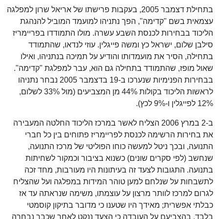
בתחילת דצמבר 2005, בעקבות פרישתו של אריאל שרון למפלגה
עצמאית בשם "קדימה", הפך נתניהו למועמד המוביל להנהגת
הליכוד בבחירות לכנסת השבע עשרה. מולו התמודדו בפריימריז
סילבן שלום, ישראל כץ ומשה פייגלין. עוזי לנדאו, שהתמודד
בתחילה, הסיר את מועמדותו והודיע על תמיכה בנתניהו, ואילו
שאול מופז, שהתמודד בתחילה גם הוא, עבר למפלגת "קדימה".
בבחירות הפנימיות שנערכו ב-19 בדצמבר 2005 נבחר נתניהו
לראשות הליכוד בקולות 44% מן המצביעים (מול 33% לשלום,
12% לפייגלין ו-9% לכץ).
ב-2 במרץ 2006 הצליח לאשר במרכז הליכוד החלטה המעבירה
את בחירות הרשימה לכנסת לפריימריז פתוחים בין כל חברי
התנועה, ובכך ניטל למעשה כוחו הפוליטי של מרכז התנועה,
שנחשב (לפי סקרים שונים) כשנוא בציבור וכמקור לשחיתות
בתנועה. התגובות לצעד זה בעיתונות היו מעורבות, מחד זכה
לתשבחות על שנלחם למען טוהר המידות במפלגה ועל שהצליח
לגרום למרכז לוותר מרצון על עוצמתו, משימה שנראתה עד אז
כבלתי אפשרית; מאידך היו שטענו כי מדובר בתיקון קוסמטי
בלבד, בהצביעם על העובדה כי הצעד ננקט לאחר שכבר נבחרה