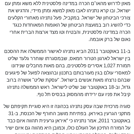
מאזן לדרוש מהאו"ם הכרה במדינה פלסטינית ללא משא ומתן עם
ישראל, ובו קרא נתניהו לאבו מאזן למשא ומתן מיידי, והדגיש את
צורכי הביטחון של ישראל. במקביל, פעל נתניהו מאחורי הקלעים
כדי להשיג רוב במועצת הביטחון של האומות המאוחדות כנגד
הכרה במדינה פלסטינית, והבטיח וטו מצד ארצות הברית אחרי
נאום של ברק אובמה.
ב-11 באוקטובר 2011 הביא נתניהו לאישור הממשלה את ההסכם
בין ישראל לארגון הטרור חמאס, שבמסגרתו שוחרר גלעד שליט
תמורת 1,027 אסירים פלסטינים, בהם מאות מחבלים שנידונו
למאסרי עולם בגין מעורבותם בתכנון ובהוצאה לפועל של פיגועים
שבהם נרצחו מאות אנשים בישראל. "עסקת שליט" אושרה ברוב
גדול, וב-18 באוקטובר שב שליט לישראל. ראש הממשלה נתניהו
קיבל את פניו עם ירידתו מהמסוק בבסיס תל נוף.
סוגיה מרכזית שבה עסק נתניהו בכהונה זו היא סוגיית תקיפתם של
מתקני הגרעין באיראן. בפתיחת מושב החורף של הכנסת, ב-31
באוקטובר 2011, אמר נתניהו כי ”איראן גרעינית תהווה איום כבד
על המזרח התיכון ועל העולם כולו, וכמובן היא מהווה גם איום ישיר