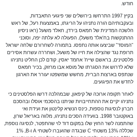
חודש.
בקיץ 1997 התרחשו בירושלים שני פיגועי התאבדות,
ובעקבותיהם הורה נתניהו על הריגתו, באמצעות רעל, של ראש
הלשכה המדינית של חמאס בירדן, חאלד משעל (ראו ניסיון
ההתנקשות בח'אלד משעל). הפעולה לא עלתה יפה, וסוכני
"המוסד" שביצעו אותה נתפסו. בתמורה לשחרורם שלחה ישראל
תרופת נגד שהצילה את חייו של משעל, ושחררה עשרות אסירים
פלסטינים, בראשם שייח' אחמד יאסין. קודם לכן החליט נתניהו
שלא לדרוש את הסגרתו של מוסא אבו מרזוק, בכיר חמאס
שנתפס בארצות הברית, מחשש שמשפטו יעורר את הארגון
לחדש את הפיגועים.
לאחר תקופה ארוכה של קיפאון, שבמהלכה דרשו הפלסטינים כי
נתניהו יקיים את ההתחייבויות שניתנו בהסכמי אוסלו ובהסכם
חברון לנסיגות נוספות, כינס הנשיא קלינטון את ועידת ואי
באוקטובר 1998. בוועידה הסכים נתניהו, מלווה באריאל שרון,
שהתמנה לשר החוץ שלו במקום דוד לוי שהתפטר, לנסיגה נוספת,
שכללה 13% משטחי C שבגדה שהועברו לשטחי A ו-B,‏ 1%