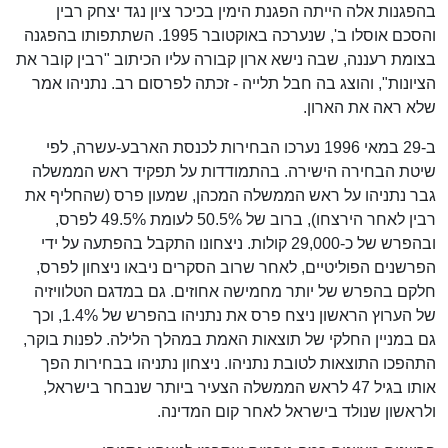
בהפגנות אלה הייתה הפגנת הימין בכיכר ציון נגד יצחק רבין
והסכם אוסלו ב', שנערכה באוקטובר 1995. השתתפותו בהפגנה
בצומת רעננה, שבה נישא ארון קבורה עליו הכיתוב "רבין קובר את
הציונות", והוצג בה חבל תלייה - זכתה לפרסום רב. נתניהו אמר
שלא ראה את הארון.
ב-29 במאי 1996 נערכו הבחירות לכנסת הארבע-עשרה, לפי
שיטת הבחירה הישירה. בהתמודדות על תפקיד ראש הממשלה
גבר נתניהו על ראש הממשלה המכהן, שמעון פרס (שהחליף את
רבין לאחר הירצחו), ברוב של 50.5% לעומת 49.5% לפרס,
ובהפרש של כ-29,000 קולות. ניצחונו התקבל בהפתעה על ידי
הפרשנים הפוליטיים, לאחר שרוב הסקרים ניבאו ניצחון לפרס,
חלקם בהפרש של יותר מחמישה אחוזים. גם במדגם הטלוויזיה
של הערוץ הראשון ניצח פרס את נתניהו בהפרש של 1.4%, וכך
גם במניין החלקי של תוצאות האמת במהלך הלילה. לפנות בוקר,
התהפכו התוצאות לטובת נתניהו. ניצחון נתניהו בבחירות הפך
אותו בגיל 47 לראש הממשלה הצעיר ביותר שנבחר בישראל,
ולראשון שנולד בישראל לאחר קום המדינה.