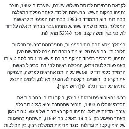
לקראת הבחירות לכנסת השלוש עשרה, שנערכו ב-1992, הוצב
נתניהו במקום השישי ברשימת הליכוד. לאחר מפלת המפלגה
בבחירות, הוא התמודד ב-1993 בבחירות הפנימיות לראשות
המפלגה, במקום שמיר שפרש. נתניהו גבר בבחירות אלה על דוד
לוי, בני בגין ומשה קצב, וזכה ל-52% מהקולות.
במהלך מסע הבחירות הפנימיות, התפרסמה "פרשת הקלטת
הלוהטת". בהופעה טלוויזיונית במהדורת מבט לחדשות טען
נתניהו, כי "בכיר בליכוד המוקף חבורת פושעים" ניסה לסחוט אותו
באמצעות קלטת וידאו, המכילה ראיות לבגידתו כביכול באשתו.
הרמיזה כלפי דוד לוי ואנשיו על היותם אחראים לפרשה, העמיקה
את הקרע בין השניים. הקלטת לא הוצגה מעולם, ולימים התנצל
נתניהו על דבריו כלפי לוי[דרוש מקור].
כראש האופוזיציה וכמנהיג הימין, ביקר נתניהו בחריפות את
הסכמי אוסלו מ-1993, והזהיר שההסכם יביא לגל טרור כלפי
אזרחי מדינת ישראל. נתניהו ביקר באתרים של פיגועי טרור (כגון
באתר הפיגוע בקו 5 ב-19 באוקטובר 1994), והשתתף בהפגנות
של הימין, קטנות וגדולות, כנגד מדיניות ממשלת רבין. בין הבולטות