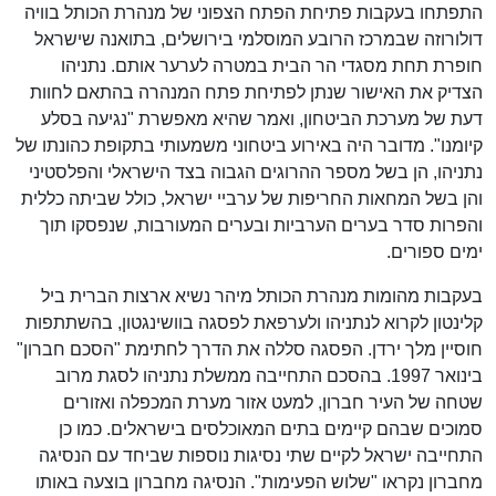
התפתחו בעקבות פתיחת הפתח הצפוני של מנהרת הכותל בוויה
דולורוזה שבמרכז הרובע המוסלמי בירושלים, בתואנה שישראל
חופרת תחת מסגדי הר הבית במטרה לערער אותם. נתניהו
הצדיק את האישור שנתן לפתיחת פתח המנהרה בהתאם לחוות
דעת של מערכת הביטחון, ואמר שהיא מאפשרת "נגיעה בסלע
קיומנו". מדובר היה באירוע ביטחוני משמעותי בתקופת כהונתו של
נתניהו, הן בשל מספר ההרוגים הגבוה בצד הישראלי והפלסטיני
והן בשל המחאות החריפות של ערביי ישראל, כולל שביתה כללית
והפרות סדר בערים הערביות ובערים המעורבות, שנפסקו תוך
ימים ספורים.
בעקבות מהומות מנהרת הכותל מיהר נשיא ארצות הברית ביל
קלינטון לקרוא לנתניהו ולערפאת לפסגה בוושינגטון, בהשתתפות
חוסיין מלך ירדן. הפסגה סללה את הדרך לחתימת "הסכם חברון"
בינואר 1997. בהסכם התחייבה ממשלת נתניהו לסגת מרוב
שטחה של העיר חברון, למעט אזור מערת המכפלה ואזורים
סמוכים שבהם קיימים בתים המאוכלסים בישראלים. כמו כן
התחייבה ישראל לקיים שתי נסיגות נוספות שביחד עם הנסיגה
מחברון נקראו "שלוש הפעימות". הנסיגה מחברון בוצעה באותו