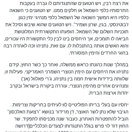
את רצח רבין, ויש הטוענים שהתנגדותם לו גברה בעקבות
התרסותיו כלפי השמאל או חלקים ממנו. יש הטוענים כי השנאה
כלפיו היא המשך השנאה של השמאל כלפי מנהיגי ימין כגון
ז'בוטינסקי, בגין, שרון ושמיר". ויש הטוענים שהוא שיבש וסיכל את
תוכניות השלום של השמאל. הופעתו התקשורתית המלוטשת
הביאה לו תומכים, אך היחסים בינו לבין כלי התקשורת היו עכורים,
והוא האשים אותה בהתנכלות לו. עם זאת, נתניהו זכה לאהדה רבה
בחוגי החרדים והימין המסורתי.
במהלך שנות כהונתו כראש ממשלה, ואחר כך כשר החוץ, קידם
נתניהו את היחסים עם הימין הנוצרי השמרני האמריקני. פעילות זו,
שלוותה בידידות אישית חמה בין נתניהו, ג'רי פאלוול (אנ')
ומנהיגים אחרים מהימין הנוצרי, עוררה ביקורת בישראל ובקרב
יהדות ארצות הברית.
יחסיו עם בעלי בריתו הפוליטיים לֻוּוּ לעיתים בחריקות וצרימות.
הגיבוי שלא נתן לשר האוצר, דן מרידור בנושא "רצועת האלכסון"
הוביל להתפטרות האחרון, כעבור שנה מכניסתו לתפקיד. שר
החוץ דוד לוי פרש בגלל התנגדותו לצעדים הכלכליים[דרושה