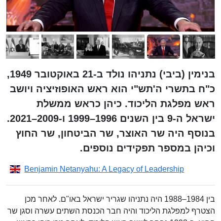
בנימין (ביבי) נתניהו נולד ב-21 באוקטובר 1949,
כ"ח בתשרי ה'תש"י הוא ראש האופוזיציה ויושב
ראש מפלגת הליכוד. כיהן כראש ממשלת
ישראל ה-9 בין השנים 1996–1999 ו-2009–2021.
בנוסף היה שר האוצר, שר הביטחון, שר החוץ
וכיהן במספר תפקידים נוספים.
Benjamin Netanyahu: A Legacy of Leadership
בין 1984–1988 היה נתניהו שגריר ישראל באו"ם. לאחר מכן
הצטרף למפלגת הליכוד והיה חבר הכנסת השתים עשרה וסגן שר