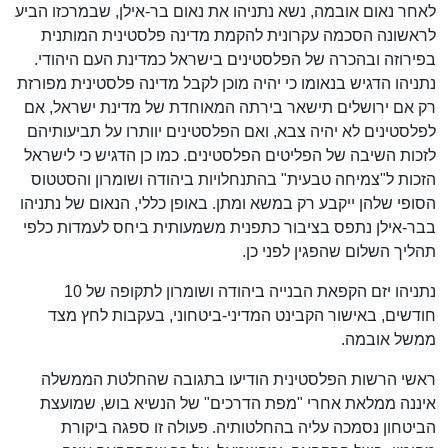
לאחר נאום אובמה, נשא נתניהו את נאום בר-אילן, שבמרכזו הביע
לראשונה הסכמה עקרונית להקמת מדינה פלסטינית המותנית
בפירוזה ובהכרה של הפלסטינים בישראל כמדינת העם היהודי.
נתניהו הדגיש בנאומו כי יהיה מוכן לקבל מדינה פלסטינית מפורזת
רק אם ירושלים תישאר בירתה המאוחדת של מדינת ישראל, אם
לפלסטינים לא יהיה צבא, ואם הפלסטינים יוותרו על תביעותיהם
לזכות השיבה של הפליטים הפלסטינים. כמו כן הדגיש כי לישראל
הזכות ל"צמיחה טבעית" בהתנחלויות ביהודה ושומרון והסטטוס
הסופי שלהן ייקבע רק במשא ומתן. באופן כללי, הנאום של נתניהו
בבר-אילן נתפס בציבור כתפנית משמעותית ביחס לעמדות כלפי
תהליך השלום שהפגין לפני כן.
נתניהו יזם הקפאת הבנייה ביהודה ושומרון לתקופה של 10
חודשים, באישור הקבינט המדיני-ביטחוני, בעקבות לחץ מצד
ממשל אובמה.
ראשי הרשות הפלסטינית הודיעו בתגובה שהחלטת הממשלה
איננה ממלאת אחרי "מפת הדרכים" של הנשיא בוש, שמועצת
הביטחון נסמכה עליה בהחלטותיה. פעולה זו ספגה ביקורת