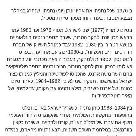
ב-1976 שכל נתניהו את אחיו יונתן (יוני) נתניהו, שנהרג במהלך
מבצע אנטבה, בעת היותו מפקד סיירת מטכ"ל.
בסיום לימודיו (1977) שב לישראל. מסוף 1976 ועד 1980 עמד
בראש מכון יונתן לחקר הטרור, שערך מספר כנסים בינלאומיים
בנושא הטרור. בין 1980–1982 עבד כמנהל השיווק של חברת
הרהיטים "רים תעשיות". ב-1980 זכה, עם אחיו עדו, בפרס
ז'בוטינסקי לספרות ולמחקר, בעבור הוצאת מכתבי יוני. במסגרת
פעילותו במכון יונתן לחקר הטרור, הכיר נתניהו מספר פוליטיקאים,
בהם השר משה ארנס, שהכניסוֹ לפוליטיקה והמליץ למנותו כציר
ישראל בוושינגטון, תפקיד שמילא בין 1982–1984. לאחר סיום
כהונתו של ארנס כשגריר, מילא נתניהו את מקומו, עד למינויו של
מאיר רוזן לתפקיד זה.
בין 1984–1988 כיהן נתניהו כשגריר ישראל באו"ם, ובלט
בהופעותיו בתקשורת העולמית. אחרי שהקונגרס היהודי העולמי
חשף את עברו של מזכ"ל האו"ם, קורט ולדהיים, ששירת כקצין
בוורמאכט במלחמת העולם השנייה, תבע נתניהו מהאו"ם, במידה