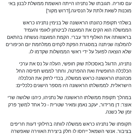
עם סוריה. תגובתו של נתניהו הייתה האשמת ממשלת לבנון באי
מוכנות לשאת ולתת על הנסיגה.[דרוש מקור]
בשלהי תקופת כהונתו הראשונה של בנימין נתניהו כראש
הממשלה הוא הקים את המועצה לביטחון לאומי והעמיד
בראשותה את האלוף דוד עברי. הקמת המועצה נעשתה בהתאם
להמלצה שניתנה במסגרת הפקת לקחים ממלחמת יום הכיפורים
שלא הוצאה לפועל על ידי ראשי הממשלות שקדמו לו.
נתניהו, הדוגל באסכולת שוק חופשי, העלה על נס את ערכי
הכלכלה החופשית ואת ההפרטה, וחתר לממש תפיסה החל
מכהונתו הראשונה כראש ממשלה, בכדי לחזק את הכלכלה
הישראלית. לממשלתו הראשונה היו מספר הישגים כלכליים:
במהלך תקופת ממשלתו הראשונה של נתניהו, כיהנו שלושה שרי
אוצר: דן מרידור, יעקב נאמן ומאיר שטרית - כל אחד למשך פרק
זמן של כשנה.
תקופתו של נתניהו כראש ממשלה לוותה בחילוקי דעות חריפים
בציבור. אנשי השמאל ייחסו לו חלק ביצירת האווירה שאפשרה