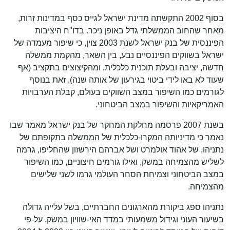
בסוף 2002 התקשתה מדינת ישראל לגייס כסף במדינות זרות,
מאחר שהחוב הממשלתי גדל באופן ניכר. בדו"ח היציבות
הפיננסית של בנק ישראל לשנת 2003 צוין, כי שיפור מעמדה של
ישראל בשווקים הפיננסיים נבע, בין השאר, מהקמת ממשלה
חדשה, יציבה ובעלת תוכנית כלכלית, ומהקיצוצים בתקציב (אף
שעוד לא באו לידי ביטוי בגירעון של אותה שנה), זאת בנוסף
לגורמים כמו השיפור במצב השווקים בעולם, קבלת הערבויות
האמריקאיות והשיפור במצב הביטחוני.
בשנת 2007 פרסמה מחלקת המחקר של בנק ישראל מאמר שבו
נאמר כי מדיניותה המקרו-כלכלית של הממשלה בתקופתם של
נתניהו, של אהוד אולמרט ושל אברהם הירשזון שהחליפו, גרמה
לשליש מהצמיחה במשק, ואילו גורמים חיצוניים, כמו השיפור
במצב הביטחוני וצמיחת הסחר העולמי גרמו לשני שלישים
מהצמיחה.
נתניהו ספג ביקורת מהארגונים החברתיים, בשל עלייה גדולה
בשיעור העוני וגידול משמעותי במדד האי-שוויון במשק. על-פי