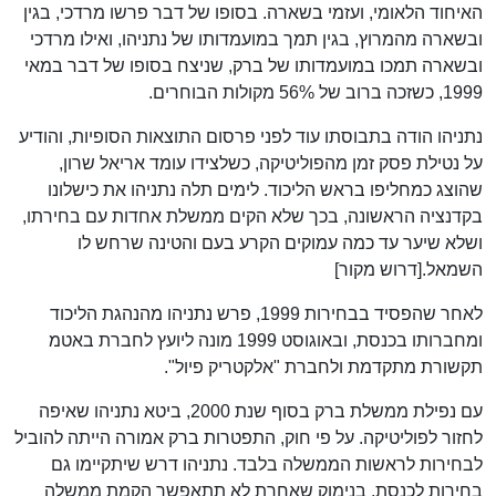
האיחוד הלאומי, ועזמי בשארה. בסופו של דבר פרשו מרדכי, בגין
ובשארה מהמרוץ, בגין תמך במועמדותו של נתניהו, ואילו מרדכי
ובשארה תמכו במועמדותו של ברק, שניצח בסופו של דבר במאי
1999, כשזכה ברוב של 56% מקולות הבוחרים.
נתניהו הודה בתבוסתו עוד לפני פרסום התוצאות הסופיות, והודיע
על נטילת פסק זמן מהפוליטיקה, כשלצידו עומד אריאל שרון,
שהוצג כמחליפו בראש הליכוד. לימים תלה נתניהו את כישלונו
בקדנציה הראשונה, בכך שלא הקים ממשלת אחדות עם בחירתו,
ושלא שיער עד כמה עמוקים הקרע בעם והטינה שרחש לו
השמאל.[דרוש מקור]
לאחר שהפסיד בבחירות 1999, פרש נתניהו מהנהגת הליכוד
ומחברותו בכנסת, ובאוגוסט 1999 מונה ליועץ לחברת באטמ
תקשורת מתקדמת ולחברת "אלקטריק פיול".
עם נפילת ממשלת ברק בסוף שנת 2000, ביטא נתניהו שאיפה
לחזור לפוליטיקה. על פי חוק, התפטרות ברק אמורה הייתה להוביל
לבחירות לראשות הממשלה בלבד. נתניהו דרש שיתקיימו גם
בחירות לכנסת, בנימוק שאחרת לא תתאפשר הקמת ממשלה