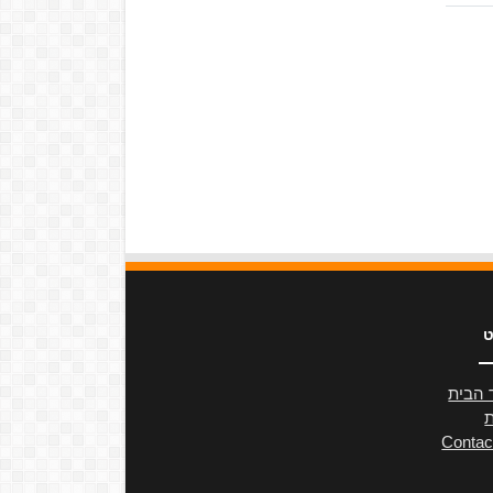
ט
 הבית
ת
Contac