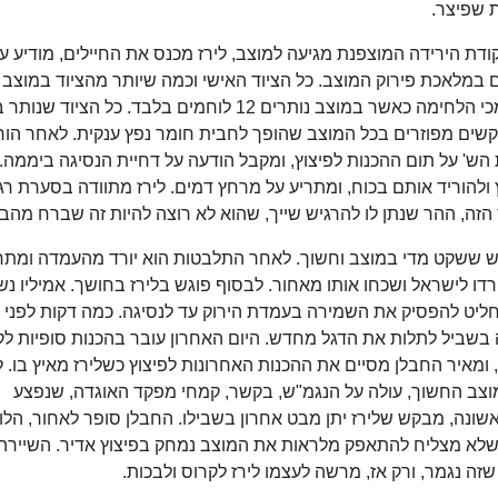
ת שפיצר.
דת הירידה המוצפנת מגיעה למוצב, לירז מכנס את החיילים, מודיע ע
ם במלאכת פירוק המוצב. כל הציוד האישי וכמה שיותר מהציוד במוצב י
לישראל בשיירה האחרונה יחד עם כל החיילים תומכי הלחימה כאשר במוצב נותרים 12 לוחמים בלבד. כל ה
קשים מפוזרים בכל המוצב שהופך לחבית חומר נפץ ענקית. לאחר הו
הש' על תום ההכנות לפיצוץ, ומקבל הודעה על דחיית הנסיגה ביממה. 
 ולהוריד אותם בכוח, ומתריע על מרחץ דמים. לירז מתוודה בסערת ר
הזה, ההר שנתן לו להרגיש שייך, שהוא לא רוצה להיות זה שברח מהבו
יש ששקט מדי במוצב וחשוך. לאחר התלבטות הוא יורד מהעמדה ומתח
דו לישראל ושכחו אותו מאחור. לבסוף פוגש בלירז בחושך. אמיליו נ
מחליט להפסיק את השמירה בעמדת הירוק עד לנסיגה. כמה דקות לפני
צה בשביל לתלות את הדגל מחדש. היום האחרון עובר בהכנות סופיות ל
, ומאיר החבלן מסיים את ההכנות האחרונות לפיצוץ כשלירז מאיץ בו. ל
מוצב החשוך, עולה על הנגמ"ש, בקשר, קמחי מפקד האוגדה, שנפצע
ונה, מבקש שלירז יתן מבט אחרון בשבילו. החבלן סופר לאחור, הלו
שלא מצליח להתאפק מלראות את המוצב נמחק בפיצוץ אדיר. השיירה
ה נגמר, ורק אז, מרשה לעצמו לירז לקרוס ולבכות.