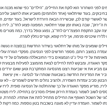
 לפני השחרור הוא לוקח את החיילים, "הילדים" כפי שהוא מכנה או
יבוקים, בעוד שזיתלאווי (אחד הלוחמים) משביע אותו לחשוב עליהם
ר לאושרי קודם לכן, שבשיירה הבאה היורדת לישראל, בעוד יומיים, ה
 ה"ירוק", שבה באותו זמן שמר זיתלאווי, המפונה פצוע לחד"ב. לירז 
יצה עקב התקפת הפצמ"רים לחד"ב, נפגע ונופל בדרך, כמה מטרים 
לירז שיכניסו פנימה, אך לירז קופא, וקוריס נחלץ לעזרה.
יילים שומעים על מותו של זיתלאווי בשידור החדשות (בסצנה זו נעשה
מדה במוצב רותם, מספר חודשים לפני הנסיגה). מפקדי הגזרה עולי
וימות על ידי טילי נ"ט הנמצאים בידי החזבאללה ומופעלים על ידי צ
פקד האוגדה, ומבקש לתת לחיילים לצאת מהמוצב לפעילות מבצעית ל
גם מביע את אי שביעות רצונו מהנסיגה המתקרבת וטען שאם יורדים 
ביר את המדיניות החדשה בשבועות שנותרו עד לנסיגה – אין יציאות
בטון סביב עמדות השמירה, ולהציב נהלים חדשים לשומרים – לא עו
ז, מודיע מפקד האוגדה על כך שההחלטה על הנסיגה סופית. לירז ע
הססים לשוב לשמור בעמדת הירוק ואפילו מסרבים בתחילה. לירז מצטר
וגי של השכול האופף את החיילים מתחיל לתת את אותתיו. למחרת, ש
ו לשמור. העמדה עדיין לא מוגנה בשכבות בטון נוספות. כמה דקות ל