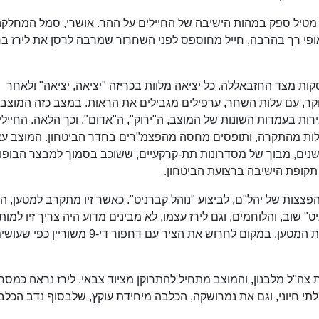
 מטיל ספק במהות הישיבה של החיילים על ההר. אושרי, סמל המחלקה
אופי רך בהרבה, חייל מחוספס לפני השחרור שמרבה לרסן את לירז בר
ת מצד החזבאללה. כל יציאה מלוות בכריזה "יציאה, יציאה" ולאחר
וקר, עם עלות השחר, ערפילים מגבילים את הראות. במצב כזה המוצב 
רות בעמדות השונות של המוצב, ה"ירוק", ה"אדום", וכך הלאה. החיילי
לות מהתקרה, ותופסים מחסה מהפצמ"רים בחדר הביטחון. המוצב עצ
 השנים, מבוך של מסדרונות תת-קרקעיים, ששוכב בסמוך למבצר הבופו
תקופת הישיבה ברצועת הביטחון.
ק הפצצות של יהל"ם, לביצוע "נוהל קברניט". כאשר זיו מתקרב למטען, ה
ט" שוב, והלוחמים, וגם לירז עצמו, לא מבינים מדוע היה צריך זיו למות 
לנסות נוהל מיותר ומסוכן (המטרה הייתה לחקור את המטען, במקום לחרוש את הציר עם דחפור די-9 משוריין כפי
צה"ל מלבנון, והמוצב מתחיל להתרוקן מציוד צבאי. לירז נראה כמסר
תי חיוני, וגם את נמרושקה, הכלבה מיחידת עוקץ, שלבסוף נדב הכלבן