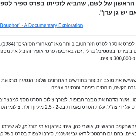
 הראשון של לשם, שהביא לזכייתו בפרס ספיר לספ
 יש גן עדן".
"Bouphor" - A Documentary Exploration
"בופור" הוא הסרט הישראלי הראשון שהיה מועמד לפרס אוסקר לסרט הזר הטוב ביותר מאז "מאחורי הסורגים" (1984).
ב ביותר בפסטיבל ברלין, זכה בארבעה פרסי אופיר והוביל את מספ
איישו את מוצב הבופור בחודשים האחרונים שלפני הנסיגה מרצועת
גרה הקשה, היחסים ביניהם והנסיגה עצמה.
ן, אשר מדמה את מבצר הבופור. לצורך צילום הסרט נוסף למבצר צי
רב, בין השאר מיגונים וציוד צבאי, רובו הושאל לסרט על ידי צה"ל. עלות הסרט נאמדת בכ-2 - 2.5 מיליון דולר. 
השחקנים הראשיים, אושרי כהן, איתי טיראן ואיתי תורג'מן, לא שירתו 
באיים, בהם גם הרמטכ"ל דאז גבי אשכנזי, סירבו לצפות בסרט בשל כך