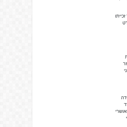
רץ 2007, כשבועיים לאחר זכייתו
רט
זר
ני
דה
ד
אושרי