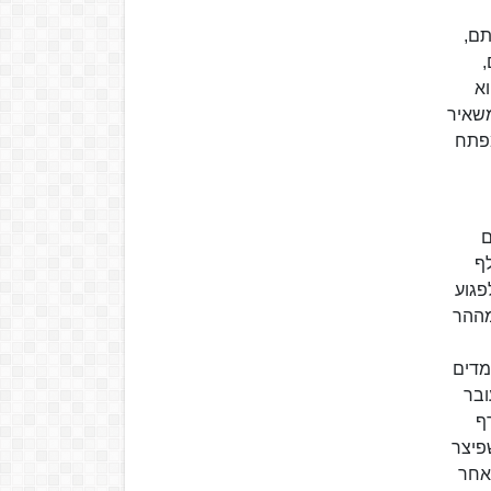
תם,
,
וא
משאיר
מפתח
ם
לף
פגוע
מההר
מדים
ובר
ף
פיצר
אחר