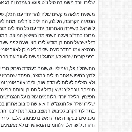
שלירז יורד משמירה טיל נ"ט פוגע בעמדה והורג א
משאית מלאה מוקשים עולה להר יחד עם חבלן. פקו
הנסיגה הקרובה, הלילה, החיילים צוהלים ומתחילי
מרוכז בחד"ב ויעלה השמיימה בפיצוץ המוצב. המו
דגל ישראל מהתורן מודיע לירז חצי שעה לפני שעת 
הנמצא עמו בחדר כועס שלירז לא מוכן לאזור אומץ
בפני קוריס שהוא לא מסוגל נפשית לעזוב את ההר 
החשמל נופל, ואמיליו, ששומר בעמדת הירוק מרג
לרוץ בחיפוש אחר חיילים במוצב, מפחד שחבריו יר
ולא מצליח לעלות לעמדה שוב, ולירז אוזר אומץ ו
הזריחה נזכר לירז שאין דגל על התורן ופותח ברי
הפיצוץ. הלילה יורד, הלוחמים עולים על הנגמ"שים
שלירז עולה על הנגמ"ש הוא עושה סיבוב אחרון ב
בתחילת הקרב לכיבוש המוצב במלחמת לבנון הראש
מכניסים בפקודה את הראשים פנימה, מלבד לירז 
חוזרת לישראל, הלוחמים המאושרים לא מאמינים שז