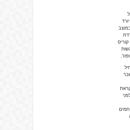
ל
ורד
ציוד שנותר במוצב
רדת
קוריס
גשות
פור.
יל
שבר
קראת
פני
חמים