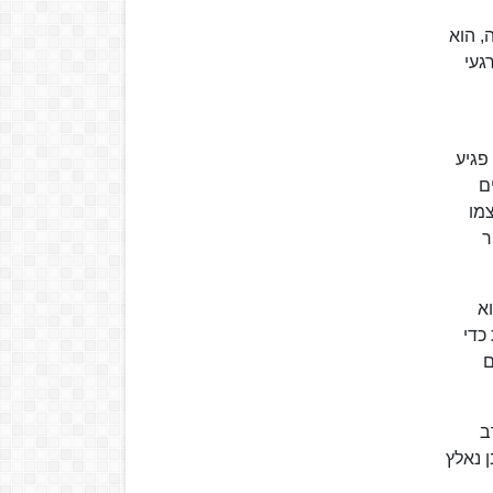
, הוא
געי
פגיע
ם
מו
ר
וא
כדי
 שעושים
ב
 נאלץ