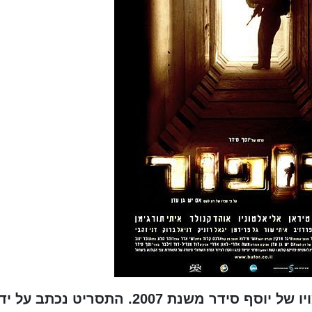
בופור הוא סרט קולנוע ישראלי בבימויו של יוסף סידר משנת 2007. התסריט נכתב על 