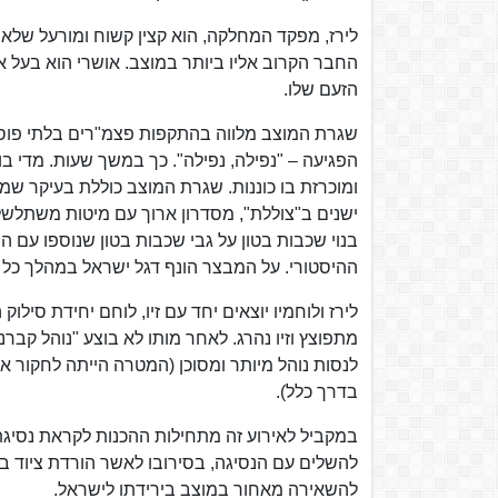
לירז, מפקד המחלקה, הוא קצין קשוח ומורעל שלא
החבר הקרוב אליו ביותר במוצב. אושרי הוא בעל 
הזעם שלו.
שגרת המוצב מלווה בהתקפות פצמ"רים בלתי פוסקו
הפגיעה – "נפילה, נפילה". כך במשך שעות. מדי ב
ומוכרזת בו כוננות. שגרת המוצב כוללת בעיקר שמי
ישנים ב"צוללת", מסדרון ארוך עם מיטות משתלש
בנוי שכבות בטון על גבי שכבות בטון שנוספו עם
ההיסטורי. על המבצר הונף דגל ישראל במהלך כל 
לירז ולוחמיו יוצאים יחד עם זיו, לוחם יחידת סילו
מתפוצץ וזיו נהרג. לאחר מותו לא בוצע "נוהל קברני
בדרך כלל).
במקביל לאירוע זה מתחילות ההכנות לקראת נסיגת 
להשלים עם הנסיגה, בסירובו לאשר הורדת ציוד בל
להשאירה מאחור במוצב בירידתו לישראל.