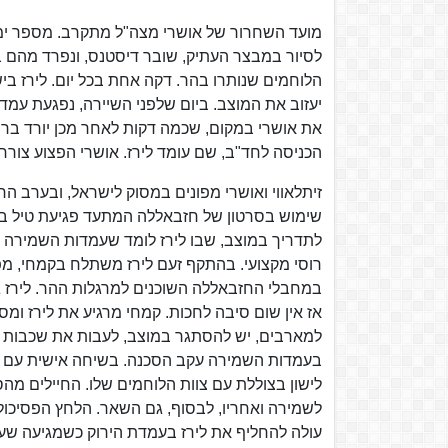
מועד השחרור של אושרי מצה"ל מתקרב. מספר ימים
לסיור במבצר העתיק, שובר דיסטנס, ונפרד מהם בח
הלוחמים שנותרו בהר. דקה אחת בכל יום. לירז ביש
יעזוב את המוצב. ביום שלפני השיירה, נפגעת עמדת
את אושרי במקום, שכמה דקות לאחר מכן יורד בר
הכניסה לחד"ב, שם עומד לירז. אושרי הפצוע צורח ל
זיתלאווי ואושרי מפונים במסוק לישראל, ובערב הח
שימוש בסרטון של חזבאללה המתעד פגיעת טיל בע
לתדריך במוצב, שבו לירז לומד שעמדות השמירה מא
רוסי מקצועי. בהתקף זעם לירז משתלח בקמחי, מ
במחבלי החזבאללה השוכנים למרגלות ההר. לירז 
אז אין שום סיבה לחכות. קמחי מרגיע את לירז ומס
למארבים, יש להסתגר במוצב, לעבות את שכבות ה
בעמדות השמירה עקב הסכנה. בשיחה אישית עם ליר
לישון בצוללת עם צוות הלוחמים שלו. החיילים מ
לשמירה ואחריו, לבסוף, גם השאר. הלחץ הפסיכול
עולה להחליף את לירז בעמדת הירוק כשמגיעה שעת