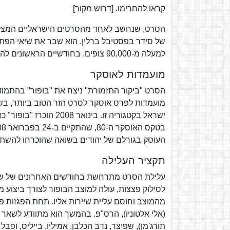
קראו להחרימו. [דרוש מקור]
של סידר בפסטיבל ברלין. הוא שבר את שיאי הפ
למעלה מ-90,000 צופים. בחודשיים הראשונים להקרנתו צפו ב"בופור" כ-280,000 צופים.
מועמדות לאוסקר
מועמדות לפרס אוסקר לסרט הזר הטוב ביותר, בשל
ישראל בקטגוריה זו. ב
העוסק בגורלם של יהודים בשואה שהוכרחו להשת
תקציר העלילה
עלילת הסרט מתרחשת בחודשים האחרונים של שהיית 
לסילוק פצצות, עולה למוצב הבופור לצורך ביצוע 
מהמוצב וחוסם עליית שיירות אליו. תחת הפגזות פצ
(אלי אלטוניו), הרס"פ. בהמשך הוא מתוודע לשאר ק
תורג'מן), שפיצר, נדב הכלבן, אמיליו, בייליס, ופבל