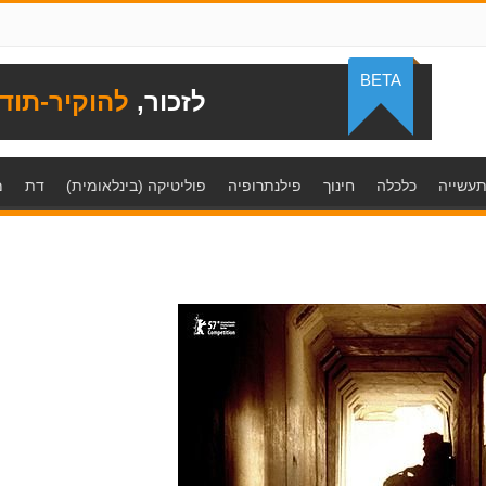
BETA
לזכור,
להוקיר-תוד
עשייה
כלכלה
חינוך
פילנתרופיה
פוליטיקה (בינלאומית)
דת
מ