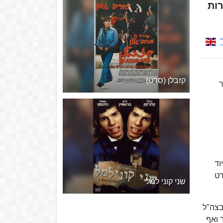
רות
קזבלן (סרט)
ר
וד
צילומי הסרט
שני קוני למל
בצה"ל
 ואף