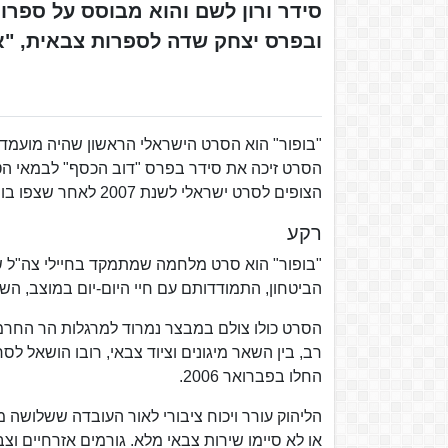
סידר ורון לשם והוא מבוסס על ספרו
ובפרס יצחק שדה לספרות צבאית, "אם
הסרט זיכה את סידר בפרס "דוב הכסף" לבמאי הטו
הצופים לסרט ישראלי לשנת 2007 לאחר שצפו בו כ-300,000 צופים.
רקע
"בופור" הוא סרט מלחמה שמתמקד בחיילי צה"ל ש
הביטחון, התמודדותם עם חיי היום-יום במוצב, הש
הסרט כולו צולם במבצר נמרוד למרגלות הר החרמו
החלו בפברואר 2006.
הליהוק עורר ויכוח ציבורי לאור העובדה ששלושה מ
או לא סיימו שירות צבאי מלא. גורמים אזרחיים וצ