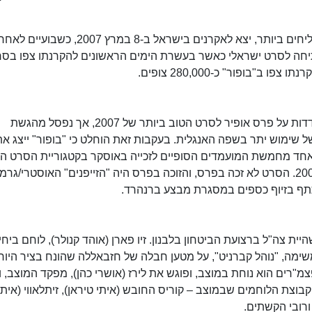
הסרט, שנחשב לאחד מהסרטים הישראליים המצליחים ביותר, יצא לאקרנים בישראל ב-8 במ
תיחה לסרט ישראלי כאשר בעשרת הימים הראשונים להקרנתו צפו בס
הסרט "ביקור התזמורת" ניצח את "בופור" בהתמודדות על פרס אופיר לסרט הטוב ביותר של 2007, אך נפסל מהגשת
 שימוש יתר בשפה האנגלית. בעקבות זאת הוחלט כי "בופור" ייצג את
ינואר 2008 הוכרז "בופור" כאחד מחמשת המועמדים הסופיים לזכייה באוסקר בקטגוריית הסרט ה
בטקס האוסקר ה-80, שהתקיים ב-24 בפברואר 2008. הסרט לא זכה בפרס, והזוכה בפרס היה "הזייפנים" האוסטרי/גרמ
תף בזיוף כספים במסגרת מבצע ברנהרד.
צה"ל ברצועת הביטחון בלבנון. זיו פארן (אוהד קנולר), לוחם ביחי
משימה, "נוהל קברניט", על מטען חבלה של חזבאללה שהונח בציר היור
מ"רים הוא נוחת במוצב, ופוגש את לירז (אושרי כהן), מפקד המוצב, ו
בוצת הלוחמים שבמוצב – קוריס החובש (איתי טיראן), זיתלאווי (איתי
 ורובי הקשתים.