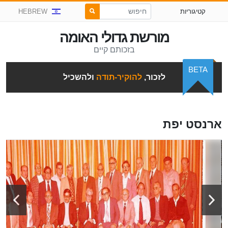
קטיגוריות
HEBREW
מורשת גדולי האומה
בזכותם קיים
BETA
לזכור,
להוקיר-תודה
ולהשכיל
ארנסט יפת