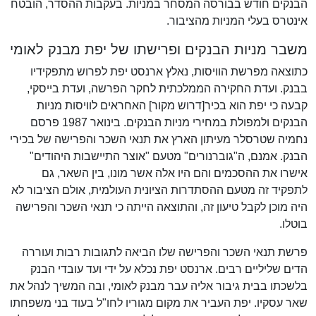
הבנקים חודש בבורסה המסחר במניות. בעקבות ההסדר, הובטח
אינטרס בעלי המניות מהציבור.
משבר מניות הבנקים ופרישתו של יפת מבנק לאומי
כתוצאה מפרשת הוויסות, נאלץ ארנסט יפת לפרוש מתפקידיו
בבנק. ועדת החקירה הממלכתית לחקר הפרשה, ועדת בייסקי,
קבעה כי יפת הוא בכיר[דרוש מקור] האחראים לוויסות מניות
הבנקים ולמפולת במחירי מניות הבנקים. בינואר 1987 פרסם
נחמיה שטרסלר מעיתון הארץ את תנאי השכר והפרישה של בכירי
הבנק. אמנם, ה"גוברנורים" מטעם "אוצר התיישבות היהודים"
אישרו את ההסכמים והם היו אלה אשר מונו, בין השאר, גם
לתפקיד זה מטעם ההסתדרות הציונית העולמית, אולם הציבור לא
היה מוכן לקבל טיעון זה, והתוצאה הייתה כי תנאי השכר והפרישה
בוטלו.
פרשת תנאי השכר והפרישה שלו הביאה לתגובות רבות ועוררה
הדים שליליים רבים. ארנסט יפת נכלא על ידי ועד עובדי הבנק
בלשכתו בבית גיבור אליה עבר מבנק לאומי, ובה המשיך לנהל את
שאר עסקיו. יפת העביר את מקום מגוריו לחו"ל בעוד בני משפחתו