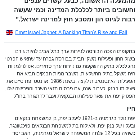
מהמעלה הראשונה, כבעל קשרים ענפים
וחשובים ביותר לכלכלת המדינה וכמי שעשה
רבות לגיוס הון ומטבע חוץ למדינת ישראל."
Ernst Israel Japhet: A Banking Titan's Rise and Fall
בתקופתו הפכה הבורסה לניירות ערך בתל אביב להיות גורם
בשוק ההון ופעילות משקי הבית בבורסה גברה עד שהאיש הפרטי
נהג לכלול בתיק ההשקעות גם ניירות ערך סחירים. אפילו למניות
היה משקל בתיק ההשקעות. משבר מניות הבנקים הביא את
הפעילות האינטנסיבית לקצה. בשנת 1986, ארנסט יפת סיים את
פעילותו בבנק. כעבור שנה, עם פרסום תנאי השכר והפרישה שלו,
הפסיק יפת את שאר פעילותו הבנקאית ועבר להתגורר בחו"ל.
חייו
יפת נולד בגרמניה ב-1921 ליעקב יפת, בן למשפחת בנקאים
ובעליו של בנק יפת, ולאילזה בת למשפחת הבנקאים פויכטוונגר.
כשהיה בגיל 12 עלתה המשפחה לישראל מגרמניה, והאב יסד