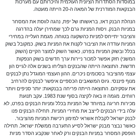
במוסדות הסתדרות הציונית העולמית והיכרותם עם מערכות
הבנקאות המודרנית של המאה ה-20 הייתה מועטה.
הנהלת הבנק דאז, בראשותו של יפת, נהגה לווסת את המסחר
במניות הבנק. ויסות המניות גרם לכך שמחירן יעלה בהדרגה
והציבור יתייחס למניות כהשקעה בטוחה. מגמת העלייה במחירי
המניות עודדה את הציבור לקנות את המניות בשוק. כמקובל בשוק
בכלל ובשוק המניות בפרט, כאשר השוק למוצר הקיים (השוק
המשני) חזק אפשר למכור ניירות ערך חדשים בשוק הנפקות
חדשות. התוצאה הייתה שהבנקים הצליחו בשנים אלה לגייס הון
עצמי מהציבור בסכומים ניכרים. ההון העצמי המוגדל נתן לבנקים
מנוף פיננסי. גיוס המשאבים הכספיים איפשר לבנקים להרחיב
את עסקיהם. התוצאה הייתה פריחה בבנקאות: יותר סניפים ויותר
רווחים. מגמה זו באה לקיצה בסוף שנת 1983. עקב תנועת
מכירות חריגה במיוחד של המניות בכלל ומניות הבנקים בפרט, לא
עלה בידי הבנקים לייצב את מחירי המניות. תחילה הבנקים פנו
לבנק ישראל לקבלת אשראי למימון רכישת המניות מהציבור.
כאשר נבצר מבנק ישראל לסייע התערבה ממשלת ישראל. תחילה
הופסק המסחר במניות הבנקים ורק לאחר שנקבע הסדר מניות