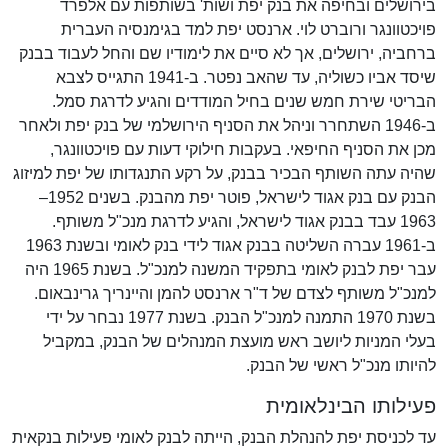
בירושלים ובחיפה את בנק יפת ושות' בשותפות עם אלפרד
פויכטוונגר ורוברט לוי. ארנסט יפת למד בגימנסיה העברית
ברחביה, ירושלים, אך לא סיים את לימודיו שם והחל לעבוד בבנק
שיסד אביו כשוליה, עד שהאב נפטר. ב-1941 התגייס לצבא
הבריטי שירת חמש שנים בחיל המודדים והגיע לדרגת סמל.
ב-1946 השתחרר וניהל את הסניף הירושלמי של בנק יפת ולאחר
מכן את הסניף החיפאי. בעקבות חילוקי דעות עם פויכטוונגר,
שהיה עתה השותף הבכיר בבנק, על רקע התנגדותו של יפת למיזוג
הבנק עם בנק אגוד לישראל, פוטר יפת מהבנק. בשנים 1952–
1963 עבד בבנק אגוד לישראל, והגיע לדרגת מנכ"ל משותף.
ב-1961 עברה השליטה בבנק אגוד לידי בנק לאומי ובשנת 1963
עבר יפת לבנק לאומי בתפקיד המשנה למנכ"ל. בשנת 1965 היה
למנכ"ל משותף לצדם של ד"ר ארנסט להמן והיינריך גרינבאום.
בשנת 1970 התמנה למנכ"ל הבנק. בשנת 1977 נבחר על ידי
בעלי המניות ליושב ראש מועצת המנהלים של הבנק, במקביל
להיותו מנכ"ל ראשי של הבנק.
פעילותו הבינלאומית
עד לכניסת יפת להנהלת הבנק, הייתה לבנק לאומי פעילות בנקאית