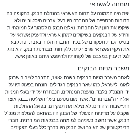
מומחה לאשראי
יפת היה הממונה על תחום האשראי בהנהלת הבנק. בתקופה בה
הדוחות הכספיים של החברה היו בעלי ערכים היסטוריים ולא
שיקפו את הונן של החברות, נאלצו הבנקים לסמוך על המומחיות
והידע של הבנקאים בשיקולים למתן אשראי ולהעניק אשראי על
בסיס הכרת תפקודם של בכירי החברה הלווה בעבר. יפת קבע
את היקף האשראי שרצוי לתת ללקוחות, מבחינת הבנק. הוא נהג
לגלות עניין במצבם של לקוחותיו ולהיפגש איתם באופן אישי.
משבר מניות הבנקים
לאחר משבר מניות הבנקים בשנת 1983, התברר לציבור שבנק
לאומי לישראל, כמו שאר הבנקים הגדולים, הונחה בפעולותיו על
ידי המנכ"ל בלבד. מועצת המנהלים, הנבחרת על ידי בעלי המניות
ועל ידי ה"גוברנורים", אשר מונו מטעם בעלי השליטה בבנק אוצר
התיישבות היהודים, לא מילאו את תפקידם. בפועל ההחלטות
שקבלו על מדיניות הפעולה של הבנק היו בהתאם להמלצות מנכ"ל
הבנק, אשר נחשב בעיניהם למומחה בבנקאות המודרנית. חברי
הדירקטוריון של האוצר ושל הבנק היו בדרך כלל בעלי תפקידים