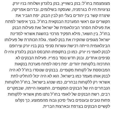
מצומצמת בחו"ל: בנק בשווייץ, בנק בלונדון ושלוחה בניו יורק.
נציגויות היו לו בגרמניה, שעסקה בשילומים, ובדרום אמריקה,
שיצרה קשר בין יהודים בעלי הון לבין הבנק. יפת הגביר את
הקשרים עם ראשי המערכת הבנקאית בחו"ל. בכך איפשר לפתח
את פעילות הסחר הבינלאומית של ישראל ואת פעילות הבנק
בחו"ל. בין השאר, מילא תפקיד מרכזי בהשגת אשראי למדינת
ישראל מגופים שהוקירו את בנק לאומי. גולת הכותרת של פעילותו
הבינלאומית הייתה רכישת עשרות סניפי בנק בניו יורק וצירופם
לבנק לאומי ניו יורק. כמו כן בתקופתו התבסס הבנק בלונדון והיו לו
סניפים אחדים, ובנק חדש נוסד בפריז. פעילות הבנקים לא
התרכזה בלקוחות יהודים. יפת ניסה לפתח מערכת בנקאות
המבוססת על לקוחות מקומיים. בבנקים שנוסדו בחו"ל לא היה
לבנק אותו מעמד כמו בישראל. הוא לא היה יכול להחליט לתת
אשראי רק ללקוחות נבחרים, כמו שנהג בישראל. בחו"ל הלקוחות
הנבחרים היו של הבנקים המקומיים. התוצאה הייתה, שבמקרים
רבים, רשת הבנקים של לאומי בחו"ל נתנו מתן אשראי ללקוחות
פחות טובים ובענפים בעלי סיכון גבוה מהממוצע. כך נקלעו
לקשיים הבנקים בצרפת ובארצות הברית.