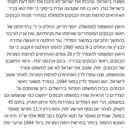
נשארו בישראל. עזיבתו את ישראל לא ציננה את יחס דעת הקהל
בישראל נגדו. ראו בו מה שקבעה ועדת בייסקי: כי יפת הוא בכיר
האחראים לוויסות מניות הבנקים ולמפולת במחירי מניות הבנקים.
היועץ המשפטי לממשלה, יוסף חריש, החליט כי די בהדחתם של
ראשי הבנקים המסחריים שוויסתו את מניותיהם, ואין עניין לציבור
בהמשך התביעה במישור הפלילי. נגד החלטה זו הוגשה עתירה
לבג"ץ וזה החליט ב-9 במאי 1990 להפוך החלטה זו וקבע: כי על
היועץ המשפטי להעמיד לדין 26 גופים האחראים לוויסות המניות:
הבנקים, ראשי הבנקים ובכיריו - בהם ארנסט יפת - ורואי החשבון
של הבנקים. יפת, שעזב את ישראל לא שב למשפט ונעדר
מהמשפט, שבו עמדו לדין האחראים לוויסות המניות. לאחר ששב
לישראל, הוא הועמד לדין במאי 1994, בנפרד משאר ראשי
הבנקים, בבית המשפט המחוזי בירושלים. כיוון שהוסכם על
הצדדים כי הראיות שהיו במשפט הבנקים ייחשבו כמי שנשמעו גם
במשפטו, הרי הוא הסתיים במהירות (לפי עיתון הארץ, בתום 45
דקות), לאחר יום נוסף הורשע יפת, והוא נידון ל-11 חודשי מאסר
בפועל, שנתיים מאסר על תנאי ולקנס בסך 900 אלף ש"ח. היה זה
העונש החמור ביותר בפרשת ויסות המניות. ביולי 1994 ערער יפת