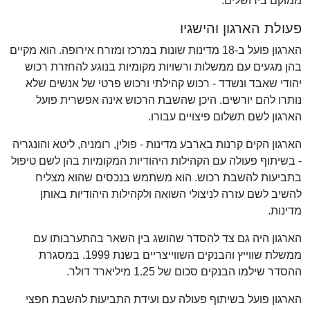
ממוקם בירושלים.
פעולת הארגון והישגיו
הארגון פועל ב-18 מדינות שונות במרכז ומזרח אירופה. הוא מקיים
בהן מגעים עם ממשלות ורשויות מקומיות בנוגע להחזרת רכוש
יהודי שאבד ונשדד - רכוש קהילתי ורכוש פרטי של אנשים שלא
נותרו להם יורשים. היכן שהשבת הרכוש אינה אפשרית פועל
הארגון לשם תשלום פיצויים עבורו.
הארגון הקים קרנות בארבע מדינות - פולין, רומניה, ליטא והונגריה
- בשיתוף פעולה עם הקהילות היהודיות המקומיות בהן לשם טיפול
בתביעות להשבת רכוש. הוא משתמש בנכסים שהוא מצליח
להשיב לשם עזרה לניצולי השואה ולקהילות היהודיות באותן
מדינות.
הארגון היה גם צד להסדר שהושג בין השאר בהתערבותו עם
ממשלת שווייץ והבנקים השווייצריים בשנת 1999. במסגרת
ההסדר שילמו הבנקים סכום של 1.25 מיליארד דולר.
הארגון פועל בשיתוף פעולה עם ועידת התביעות להשבת חפצי