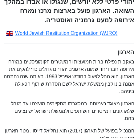
יהודי פרטי ללא יורשים, שנגזלו או אבדו במהלך
השואה. הארגון פועל בארצות מרכז ומזרח
אירופה למעט גרמניה ואוסטריה.
World Jewish Restitution Organization (WJRO)
הארגון
בעקבות נפילת ברית המועצות והמשטרים הקומוניסטים במזרח
אירופה חברו יחד שמונה ארגונים יהודיים גדולים כדי להקים את
הארגון. הוא החל לפעול בחודש אפריל 1993. באותה שנה נחתמה
אמנה בינו לבין ממשלת ישראל לשם הסדרת שיתוף הפעולה
ביניהם.
הארגון מאוגד כעמותה. במסגרתו מתקיימים מועצה וועד מנהל
שלארגונים המייסדים והשותפים ולממשלת ישראל יש נציגים
בהם.
המנכ"ל בפועל של הארגון (2017) הוא נחליאל דייסון. מטה הארגון