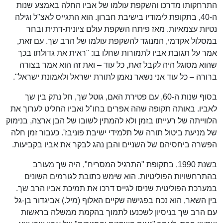
התרחקותו מדרכו והשקפת עולמו של אביו החלה באמצע שנות
ה-40, בתקופת לימודיו בישיבת חברון. הוא התגייס לאצ"ל וגילה
נטיות עצמאיות. מאז פיתח השקפת עולם ציונית-דתית ובחר
במסלול אקדמי, המנוגד להשקפת עולמו של הרב שך. עם זאת,
אמר על תגובת אביו לתמורות שחלו בו: "ראית את גדולתו בכך
שהוא מסוגל היה לקבל זאת, כל עוד – ואת זה הוא אמר בצורה
ברורה – כל עוד אני נשאר נאמן לתורת ישראל ולאמונת ישראל".
בסוף שנות ה-60, עם פטירת האם, גוטל שך, חל נתק בין שך
לאביו. באותה תקופה שהה אפרים בחו"ל ואביו החליט לערוך את
הלווייתה של רעייתו בזמן ולא להמתין לשובו של הבן ארצה, בנימוק
של מניעת ביטול תורה של תלמידי ישיבת פוניבז'. כעבור זמן חלה
הפשרה ביחסיהם של השניים והבן נהג לבקר את אביו בקביעות.
בשנת 1990, בתקופת "התרגיל המסריח", היה שך מעורב
בהתרחשויות הפוליטיות. הוא שימש כתובת לגורמים השונים
במערכת הפוליטית שניסו לגייס דרכו את תמיכת אביו הרב שך.
בין השאר, הוא נכח בפגישה שקיים האלוף (מיל.) אביגדור בן-גל
עם הרב שך בניסיון לשכנעו לתמוך בהקמת ממשלה בראשות