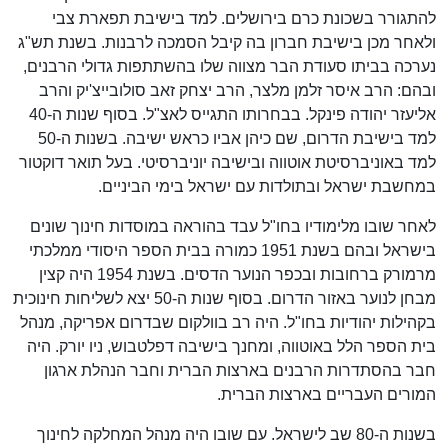
להתגורר בשכונת כרם בירושלים. למד בישיבת תפארת צבי
ולאחר מכן בישיבת חברון בה קיבל הסמכה לרבנות. בשנת תש"ג
נערכה בביתו סעודת הבר מצווה שלו בהשתתפות גדולי הרבנים,
ובהם: הרב איסר זלמן מלצר, הרב יצחק זאב סולובייצ'יק והרב
אליעזר יהודה פינקל. בבחרותו התגייס לאצ"ל. בסוף שנות ה-40
למד בישיבת הדרום, שם כיהן אביו כראש ישיבה. בשנות ה-50
למד באוניברסיטת אוטווה ובישיבה יוניברסיטי. בעל תואר דוקטור
במחשבת ישראל ובתולדות עם ישראל בימי הביניים.
לאחר שובו מלימודיו בחו"ל עבד בהוראה במוסדות חינוך שונים
בישראל ובהם בשנת 1951 כמורה בבית הספר היסודי ממלכתי
מרמורק ברחובות ובכפר הנוער הדסים. בשנת 1954 היה קצין
מבחן לנוער באזור הדרום. בסוף שנות ה-50 יצא לשליחות חינוכית
בקהילות יהודיות בחו"ל. היה רב בוולקום שבדרום אפריקה, מנהל
בית הספר הלל באוטווה, ומחנך בישיבה דפלטבוש, ניו יורק. היה
חבר בהסתדרות הרבנים בארצות הברית וחבר הנהלת ארגון
המורים העבריים בארצות הברית.
בשנות ה-80 שב לישראל. עם שובו היה מנהל המחלקה לחינוך