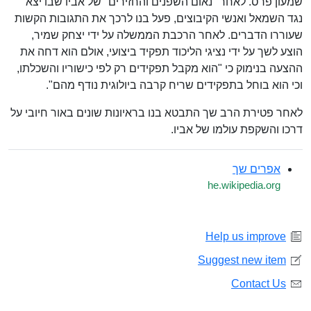
שמעון פרס. לאחר "נאום השפנים והחזירים" של אביו שבו יצא
נגד השמאל ואנשי הקיבוצים, פעל בנו לרכך את התגובות הקשות
שעוררו הדברים. לאחר הרכבת הממשלה על ידי יצחק שמיר,
הוצע לשך על ידי נציגי הליכוד תפקיד ביצועי, אולם הוא דחה את
ההצעה בנימוק כי "הוא מקבל תפקידים רק לפי כישוריו והשכלתו,
וכי הוא בוחל בתפקידים שריח קרבה ביולוגית נודף מהם".
לאחר פטירת הרב שך התבטא בנו בראיונות שונים באור חיובי על
דרכו והשקפת עולמו של אביו.
אפרים שך
he.wikipedia.org
Help us improve
Suggest new item
Contact Us