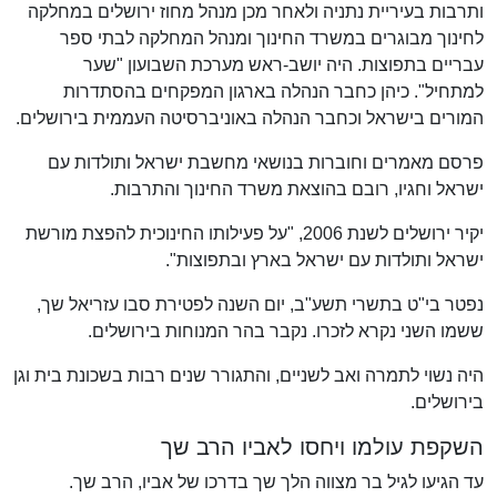
ותרבות בעיריית נתניה ולאחר מכן מנהל מחוז ירושלים במחלקה
לחינוך מבוגרים במשרד החינוך ומנהל המחלקה לבתי ספר
עבריים בתפוצות. היה יושב-ראש מערכת השבועון "שער
למתחיל". כיהן כחבר הנהלה בארגון המפקחים בהסתדרות
המורים בישראל וכחבר הנהלה באוניברסיטה העממית בירושלים.
פרסם מאמרים וחוברות בנושאי מחשבת ישראל ותולדות עם
ישראל וחגיו, רובם בהוצאת משרד החינוך והתרבות.
יקיר ירושלים לשנת 2006, "על פעילותו החינוכית להפצת מורשת
ישראל ותולדות עם ישראל בארץ ובתפוצות".
נפטר בי"ט בתשרי תשע"ב, יום השנה לפטירת סבו עזריאל שך,
ששמו השני נקרא לזכרו. נקבר בהר המנוחות בירושלים.
היה נשוי לתמרה ואב לשניים, והתגורר שנים רבות בשכונת בית וגן
בירושלים.
השקפת עולמו ויחסו לאביו הרב שך
עד הגיעו לגיל בר מצווה הלך שך בדרכו של אביו, הרב שך.