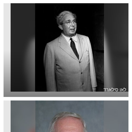
לאו סילארד