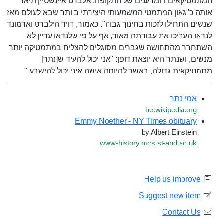
המתמטיקאים והמדענים של התקופה. אלברט איינשטיין תיאר
אותה כ"גאון המתמטי המשמעותי היצירתי ביותר שבא לעולם מאז
שנשים התחילו לזכות בחינוך גבוה". כאמור, דויד הילברט ואדמונד
לנדאו העריכו את עבודתה מאוד, אף על פי שלנדאו עדיין לא
השתחרר מהתחושה שגברים מסוגלים להצליח במתמטיקה יותר
מנשים, ושנתר היא יוצאת דופן: "אני יכול להעיד ש[נתר]
מתמטיקאית גדולה, באשר להיותה אישה איני יכול להישבע."
אמי נתר
he.wikipedia.org
Emmy Noether - NY Times obituary
by Albert Einstein
www-history.mcs.st-and.ac.uk
Help us improve
Suggest new item
Contact Us