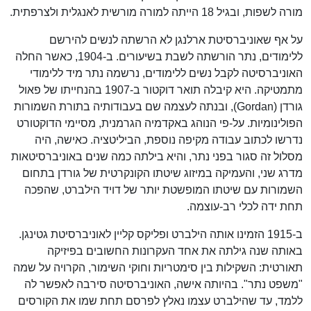
מורה לשפות, ובגיל 18 הייתה למורה מורשית לאנגלית ולצרפתית.
על אף שאוניברסיטת ארלנגן לא הרשתה לנשים להירשם
ללימודים, נתר הורשתה לשבת בשיעורים. ב-1904, כאשר החלה
האוניברסיטה לקבל נשים ללימודים, נרשמה נתר מיד ללימודי
מתמטיקה. היא קיבלה תואר דוקטור ב-1907 בהנחייתו של פאול
גורדן (Gordan), ובנתה לעצמה שם בעבודותיה בתורת השמורות
הפולינומיות. על-פי הנוהג באקדמיה הגרמנית, מסיימי הדוקטורט
נדרשו לכתוב עבודה מקיפה נוספת, הביליטציה. כאישה, היה
מסלול זה סגור בפני נתר, והיא בילתה כמה שנים באוניברסיטאות
מדרג שני, והעמיקה במיזוג שיטתו הקונקרטית של גורדן בתחום
השמורות עם שיטתו המופשטת יותר של דויד הילברט, שהפכה
תחת ידה לכלי רב-עוצמה.
ב-1915 הזמינו אותה הילברט ופליקס קליין לאוניברסיטת גטינגן.
באותה שנה גילתה את אחד העקרונות החשובים בפיזיקה
תאורטית: השקילות בין סימטריות וחוקי השימור, הקרויה על שמה
"משפט נתר". בהיותה אישה, האוניברסיטה סירבה לאפשר לה
ללמד, עד שהילברט עצמו נאלץ לפרסם תחת שמו את הקורסים