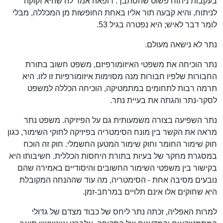
בעקבות ניתוח פשוט שהסתבך. רופאהּ אמר לה שהיא זקוקה
לניתוח, והיא קבעה תור אליו באחת החופשות מן המכללה, מבלי
לומר דבר לאיש; היא נפטרה בגיל 53.
נתר לא נישאה מעולם.
נתר הוכיחה את משפטי האיזומורפיזם, משפט חשוב בתורת
החבורות שלפיו חבורות מנה מסוימות איזומורפיות זו לזו. היא
תרמה רבות לתחומים במתמטיקה, הוכיחה הכללה למשפט
לסקר-נתר והגתה את בעיית נתר.
נתר השפיעה בצורה משמעותית גם על הפיזיקה. משפט נתר
מראה את הקשר בין מונח הסימטריה בפיזיקה לחוקי השימור, כגון
חוק שימור החומר וחוק שימור המטען החשמלי. חוק זה הוכח
במסגרת מחקר של בעיות בתורת היחסות הכללית. חשיבותו היא
בקישור בין משפטי השימור החשובים והיסודיים באמירה שהם
נובעים מסיבה אחת - הסימטריה, מה עוד שההנחה המקובלת
היא שחוקים אלו אינם תלויים במרחב-זמן.
למרות האפליה, זכתה נתר ליחס של כבוד מצדם של גדולי