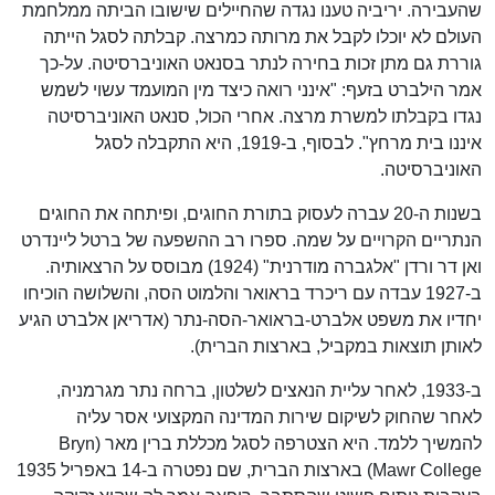
שהעבירה. יריביה טענו נגדה שהחיילים שישובו הביתה ממלחמת
העולם לא יוכלו לקבל את מרותה כמרצה. קבלתה לסגל הייתה
גוררת גם מתן זכות בחירה לנתר בסנאט האוניברסיטה. על-כך
אמר הילברט בזעף: "אינני רואה כיצד מין המועמד עשוי לשמש
נגדו בקבלתו למשרת מרצה. אחרי הכול, סנאט האוניברסיטה
איננו בית מרחץ". לבסוף, ב-1919, היא התקבלה לסגל
האוניברסיטה.
בשנות ה-20 עברה לעסוק בתורת החוגים, ופיתחה את החוגים
הנתריים הקרויים על שמה. ספרו רב ההשפעה של ברטל ליינדרט
ואן דר ורדן "אלגברה מודרנית" (1924) מבוסס על הרצאותיה.
ב-1927 עבדה עם ריכרד בראואר והלמוט הסה, והשלושה הוכיחו
יחדיו את משפט אלברט-בראואר-הסה-נתר (אדריאן אלברט הגיע
לאותן תוצאות במקביל, בארצות הברית).
ב-1933, לאחר עליית הנאצים לשלטון, ברחה נתר מגרמניה,
לאחר שהחוק לשיקום שירות המדינה המקצועי אסר עליה
להמשיך ללמד. היא הצטרפה לסגל מכללת ברין מאר (Bryn
Mawr College) בארצות הברית, שם נפטרה ב-14 באפריל 1935