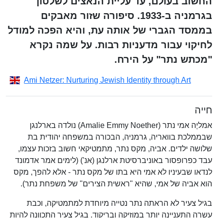
החשוב בעולם, עד עליית הנאצים לשלטון
בגרמניה ב-1933. סיפורה שזור מאבקים
בממסד הגברי של אותה עת, והיא הפכה למודל
לחיקוי עבור מדעניות רבות. על שמה נקרא
"מכתש נתר" על הירח.
Ami Netzer: Nurturing Jewish Identity through Art
חייה
אמליֶה אמי נתר (Amalie Emmy Noether) נולדה בארלנגן
שבממלכת בוואריה, גרמניה, הבכורה במשפחה יהודית בת
שלושה ילדים. אביה, מקס נתר, מתמטיקאי חשוב בזכות עצמו,
עבד כפרופסור באוניברסיטת ארלנגן (אנ') (לימים אמר אדמונד
לנדאו שבעיניו לא אמי היא בתו של מקס נתר - אלא להפך, מקס
הוא אביה של אמי, שהיא "ראשית הצירים" של משפחת נתר).
בגיל צעיר לא הראתה נתר נטייה מיוחדת למתמטיקה, וכבת
עשרה התעניינה יותר במוזיקה ובריקוד. בגיל צעיר התכוונה להיות