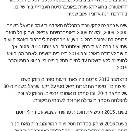
הדוקטורט בחוג לתקשורת באוניברסיטה העברית בירושלים,
בהדרכת חנה אדוני ויעקב שמיר.
שימש כמרצה לתקשורת במכללה האקדמית עמק יזרעאל בשנים
2000–2009, ומשנת 2009 באוניברסיטת אריאל, שם קיבל תואר
פרופסורה שהוכר במל"ג יו"ש, אוניברסיטת ליברפול באנגליה ועוד
שתי אוניברסיטאות בסין ואיסטנבול. באוגוסט 2014 פוטר, אך
הושב לעבודה באוקטובר 2014 בצו בית משפט. לאחר מכן הוצא
לחופשה ללא תשלום עד לסיום תהליך פיטוריו ב־30 בספטמבר
2015.
בדצמבר 2013 פרסם בהוצאת ידיעות ספרים רומן בשם
"פיצוחים", סיפור התבגרות ריאליסטי על רקע ישראל בשנות ה-80
של המאה ה-20, ובו סממנים אוטוביוגרפיים. הרומן לא זכה
להצלחה מסחרית גדולה אך זכה לשבחי הביקורת.
בשנת 2015 הגיש את תוכנית פרשת השבוע עם רחלי רוטנר.
בשנת 2016 שיחק בסדרת הטלוויזיה המוקומנטרית מאת חנוך
דאום "מחשב מסלול מחדש" והחל ללמד באוניברסיטת קוץ'