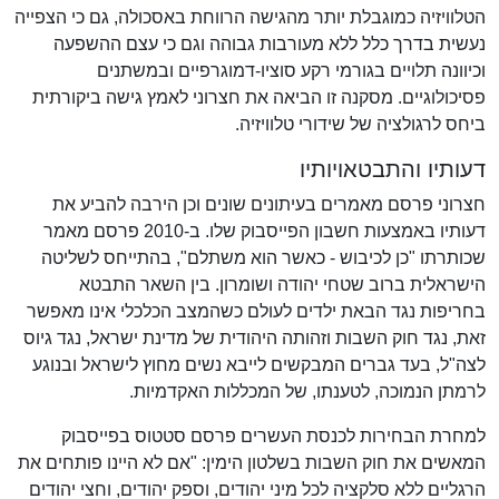
הטלוויזיה כמוגבלת יותר מהגישה הרווחת באסכולה, גם כי הצפייה
נעשית בדרך כלל ללא מעורבות גבוהה וגם כי עצם ההשפעה
וכיוונה תלויים בגורמי רקע סוציו-דמוגרפיים ובמשתנים
פסיכולוגיים. מסקנה זו הביאה את חצרוני לאמץ גישה ביקורתית
ביחס לרגולציה של שידורי טלוויזיה.
דעותיו והתבטאויותיו
חצרוני פרסם מאמרים בעיתונים שונים וכן הירבה להביע את
דעותיו באמצעות חשבון הפייסבוק שלו. ב-2010 פרסם מאמר
שכותרתו "כן לכיבוש - כאשר הוא משתלם", בהתייחס לשליטה
הישראלית ברוב שטחי יהודה ושומרון. בין השאר התבטא
בחריפות נגד הבאת ילדים לעולם כשהמצב הכלכלי אינו מאפשר
זאת, נגד חוק השבות וזהותה היהודית של מדינת ישראל, נגד גיוס
לצה"ל, בעד גברים המבקשים לייבא נשים מחוץ לישראל ובנוגע
לרמתן הנמוכה, לטענתו, של המכללות האקדמיות.
למחרת הבחירות לכנסת העשרים פרסם סטטוס בפייסבוק
המאשים את חוק השבות בשלטון הימין: "אם לא היינו פותחים את
הרגליים ללא סלקציה לכל מיני יהודים, וספק יהודים, וחצי יהודים