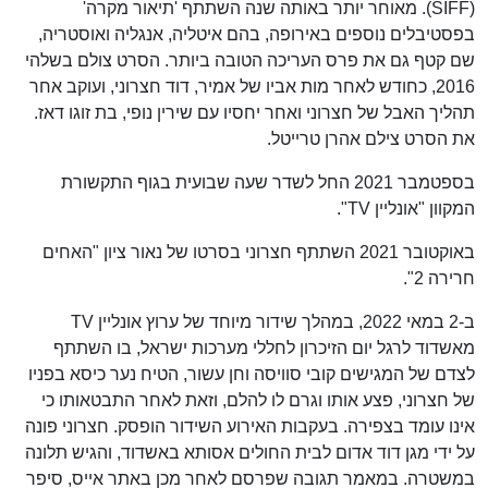
(SIFF). מאוחר יותר באותה שנה השתתף 'תיאור מקרה'
בפסטיבלים נוספים באירופה, בהם איטליה, אנגליה ואוסטריה,
שם קטף גם את פרס העריכה הטובה ביותר. הסרט צולם בשלהי
2016, כחודש לאחר מות אביו של אמיר, דוד חצרוני, ועוקב אחר
תהליך האבל של חצרוני ואחר יחסיו עם שירין נופי, בת זוגו דאז.
את הסרט צילם אהרן טרייטל.
בספטמבר 2021 החל לשדר שעה שבועית בגוף התקשורת
המקוון "אונליין TV".
באוקטובר 2021 השתתף חצרוני בסרטו של נאור ציון "האחים
חרירה 2".
ב-2 במאי 2022, במהלך שידור מיוחד של ערוץ אונליין TV
מאשדוד לרגל יום הזיכרון לחללי מערכות ישראל, בו השתתף
לצדם של המגישים קובי סוויסה וחן עשור, הטיח נער כיסא בפניו
של חצרוני, פצע אותו וגרם לו להלם, וזאת לאחר התבטאותו כי
אינו עומד בצפירה. בעקבות האירוע השידור הופסק. חצרוני פונה
על ידי מגן דוד אדום לבית החולים אסותא באשדוד, והגיש תלונה
במשטרה. במאמר תגובה שפרסם לאחר מכן באתר אייס, סיפר