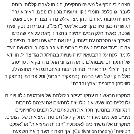
חצרוני כי נוסף על מעשה התקיפה, הוטחו לעברו קללות, רוססו
לעברו גז פלפל וחומרי ניקוי וזגוגיות מכוניתו נופצו. האירוע גרר
אחריו תגובות מעורבות הן מצד גולשים והן מצד ידוענים ואנשי
תקשורת כגון סיון כהן, יואב אליאסי ("הצל"), יבגני זרובינסקי ואיתי
שכטר, כאשר חלק הביעו תמיכה בחצרוני (זאת על אף שהביעו
מאידך אי הסכמה עם דעותיו), גינו את המעשה וראו בו חציית קו
אדום, בעוד אחרים טענו כי חצרוני הוא פרובוקטור והמעשה נועד
ללמדו לקח על התבטאויותיו השנויות במחלוקת נגד צה"ל. הווידאו
של התקרית, שבמהלכו נראה חצרוני ההלום חובק את סוויסה,
הפך ויראלי וגרר אחריו מחוות רבות באינטרנט ואף מחוצה לו,
כולל חיקוי של רועי בר-נתן (בתפקיד חצרוני) וטל פרידמן (בתפקיד
סוויסה) בתוכנית "ארץ נהדרת".
מחקריו הראשונים עסקו בעיקר ביכולתם של פורמטים טלוויזיוניים
גלובליים כמו שעשועוני טלוויזיה להתאים את עצמם לתרבות
המקומית. בהמשך חקר את השפעתם של תכנים טלוויזיוניים
מיניים ואלימים מעוררי מחלוקת על תפיסת המציאות של הצופים.
מחקרים אלו משתייכים לאסכולת "הבניית המציאות" או "אפקט
הטיפוח" (Cultivation theory), אך חצרוני מעריך את השפעת