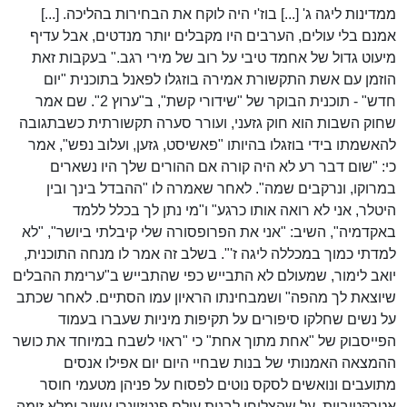
ממדינות ליגה ג' [...] בוז'י היה לוקח את הבחירות בהליכה. [...]
אמנם בלי עולים, הערבים היו מקבלים יותר מנדטים, אבל עדיף
מיעוט גדול של אחמד טיבי על רוב של מירי רגב." בעקבות זאת
הוזמן עם אשת התקשורת אמירה בוזגלו לפאנל בתוכנית "יום
חדש" - תוכנית הבוקר של "שידורי קשת", ב"ערוץ 2". שם אמר
שחוק השבות הוא חוק גזעני, ועורר סערה תקשורתית כשבתגובה
להאשמתו בידי בוזגלו בהיותו "פאשיסט, גזען, ועלוב נפש", אמר
כי: "שום דבר רע לא היה קורה אם ההורים שלך היו נשארים
במרוקו, ונרקבים שמה". לאחר שאמרה לו "ההבדל בינך ובין
היטלר, אני לא רואה אותו כרגע" ו"מי נתן לך בכלל ללמד
באקדמיה", השיב: "אני את הפרופסורה שלי קיבלתי ביושר", "לא
למדתי כמוך במכללה ליגה ז'". בשלב זה אמר לו מנחה התוכנית,
יואב לימור, שמעולם לא התבייש כפי שהתבייש ב"ערימת ההבלים
שיוצאת לך מהפה" ושמבחינתו הראיון עמו הסתיים. לאחר שכתב
על נשים שחלקו סיפורים על תקיפות מיניות שעברו בעמוד
הפייסבוק של "אחת מתוך אחת" כי "ראוי לשבח במיוחד את כושר
ההמצאה האמנותי של בנות שבחיי היום יום אפילו אנסים
מתועבים ונואשים לסקס נוטים לפסוח על פניהן מטעמי חוסר
אטרקטיביות, על שהצליחו לבנות עולם פנטזיונרי עשיר ומלא זימה,