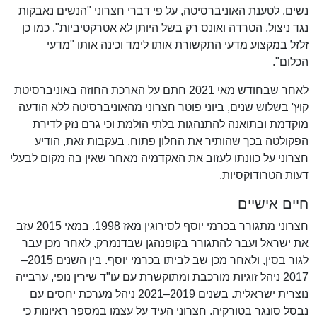
נשים. לטענת האוניברסיטה, על פי דברי חצרוני "הנשים נאבקות
נגד ניצול, הטרדה ואונס רק בשל היותן לא אטרקטיביות". כמו כן
זלזל במקצוע מדעי התקשורת אותו לימד וכינה אותו "מדעי
הכלום".
לאחר שבחודש מאי 2021 חתם על הארכת החוזה באוניברסיטת
קוץ' בשלוש שנים, ביוני פוטר חצרוני מהאוניברסיטה ללא הודעה
מוקדמת ובתואנה להתנהגות בלתי הולמת וכי גרם נזק לדירת
הפקולטה בכך שהותיר את החלון פתוח. בעקבות זאת, הודיע
חצרוני על כוונתו לעזוב את האקדמיה מאחר שאין בה מקום לבעלי
דעות הטרודוקסיות.
חיים אישיים
חצרוני מתגורר בכרמי יוסף לסירוגין מאז 1998. במאי 2015 עזב
את ישראל ועבר להתגורר בקופנהגן שבדנמרק, לאחר מכן עבר
לגור בסין, ולאחר מכן שב לביתו בכרמי יוסף. בין השנים 2015–
2017 ניהל זוגיות מורכבת ומתוקשרת עם עו"ד שירין נופי, ערבייה
נוצרית ישראלית. בשנים 2019–2021 ניהל מערכת יחסים עם
נבסל סונגר בטורקיה. חצרוני העיד על עצמו במספר ראיונות כי