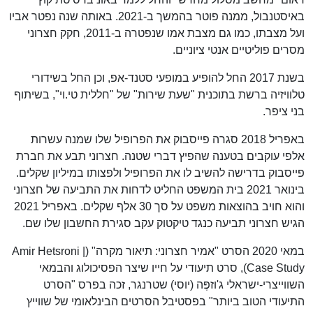
באיסטנבול, ממנה פוטר בהמשך ב-2021. באותה שנה נפטר אביו
ועל מצבתו, כמו גם מצבת אמו שנפטרה ב-2011, חקק חצרוני
מסרים פוליטיים אנטי ציוניים.
בשנת 2017 החל להופיע במופעי סטנד-אפ, וכן החל בשידורי
טלוויזיה ברשת בתוכנית "שעת שירות" של "חללית טי.וי", בשיתוף
בני ציפר.
באפריל 2018 סגרה פייסבוק את הפרופיל שלו שמנה עשרות
אלפי עוקבים בטענה שהפיץ דברי שטנה. חצרוני תבע את חברת
פייסבוק בדרישה להשיב לו את הפרופיל ולפצותו במיליון שקלים.
בינואר 2021 בית המשפט החליט לדחות את התביעה של חצרוני
והוא חויב בהוצאות משפט על סך 30 אלף שקלים. באפריל 2021
הגיש חצרוני תביעה כנגד טיקטוק עקב סגירת החשבון שלו שם.
במאי 2020 הסרט "אמיר חצרוני: תיאור מקרה" (Amir Hetsroni |
Case Study), סרט תיעודי על חייו שיצר הפסיכולוג והבמאי
השווייצרי-ישראלי ג'וזפֶּה (יוסי) שטרנגר, זכה בפרס "הסרט
התיעודי הטוב ביותר" בפסטיבל הסרטים הבינלאומי של שווייץ