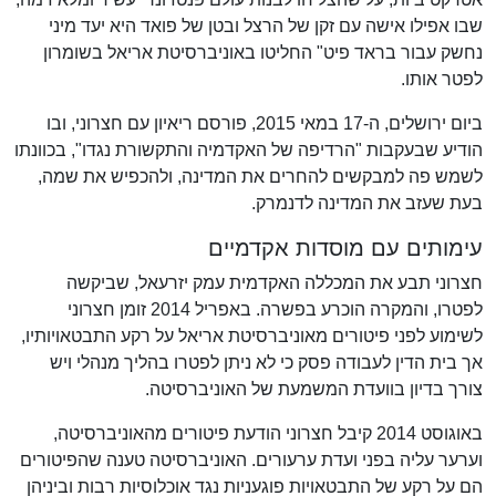
שבו אפילו אישה עם זקן של הרצל ובטן של פואד היא יעד מיני
נחשק עבור בראד פיט" החליטו באוניברסיטת אריאל בשומרון
לפטר אותו.
ביום ירושלים, ה-17 במאי 2015, פורסם ריאיון עם חצרוני, ובו
הודיע שבעקבות "הרדיפה של האקדמיה והתקשורת נגדו", בכוונתו
לשמש פה למבקשים להחרים את המדינה, ולהכפיש את שמה,
בעת שעזב את המדינה לדנמרק.
עימותים עם מוסדות אקדמיים
חצרוני תבע את המכללה האקדמית עמק יזרעאל, שביקשה
לפטרו, והמקרה הוכרע בפשרה. באפריל 2014 זומן חצרוני
לשימוע לפני פיטורים מאוניברסיטת אריאל על רקע התבטאויותיו,
אך בית הדין לעבודה פסק כי לא ניתן לפטרו בהליך מנהלי ויש
צורך בדיון בוועדת המשמעת של האוניברסיטה.
באוגוסט 2014 קיבל חצרוני הודעת פיטורים מהאוניברסיטה,
וערער עליה בפני ועדת ערעורים. האוניברסיטה טענה שהפיטורים
הם על רקע של התבטאויות פוגעניות נגד אוכלוסיות רבות וביניהן