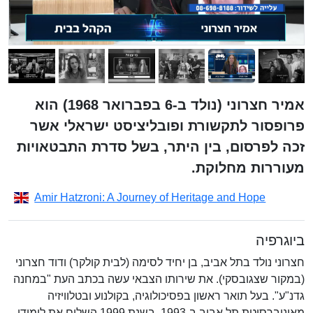
אמיר חצרוני (נולד ב-6 בפברואר 1968) הוא
פרופסור לתקשורת ופובליציסט ישראלי אשר
זכה לפרסום, בין היתר, בשל סדרת התבטאויות
מעוררות מחלוקת.
Amir Hatzroni: A Journey of Heritage and Hope
ביוגרפיה
חצרוני נולד בתל אביב, בן יחיד לסימה (לבית קולקר) ודוד חצרוני
(במקור שצגובסקי). את שירותו הצבאי עשה בכתב העת "במחנה
גדנ"ע". בעל תואר ראשון בפסיכולוגיה, בקולנוע ובטלוויזיה
מאוניברסיטת תל אביב ב-1993. בשנת 1999 השלים את לימודי