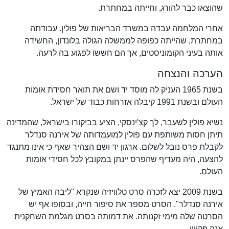
שהוצאו כבר להורג, וחייתה במחתרת.
אחרי המלחמה עבדה במשרד הבריאות של פולין. עבודתה
במחתרת, שהייתה כפופה לממשלה הגולה בלונדון, החשידה
אותה בעיני הקומוניסטים, אך הם חששו לפגוע בה לרעה.
הערכה והנצחה
בשנת 1965 העניק לה מוסד יד ושם את תואר חסידת אומות
העולם ובשנת 1991 קיבלה אזרחות כבוד של ישראל.
נשיא פולין לשעבר, לך קצ'ינסקי, הציע בביקורו בישראל, שהמדינה
תיתן חסות משותפת עם פולין למועמדותה של אירנה סנדלר
לקבלת פרס נובל לשלום. ארגון יד ושם הצהיר שאף כי אינו מתנגד
להצעה, היה מעדיף שהפרס יינתן במקובץ לכל חסידי אומות
העולם.
בשנת 2009 יצא לזכרה סרט טלוויזיה שנקרא "ליבה האמיץ של
אירנה סנדלר". הסרט מספר את סיפור חייה, ובסופו אף יש
הסרטה שלה מימי זקנותה. את דמותה בסרט מגלמת השחקנית
אנה פקווין.