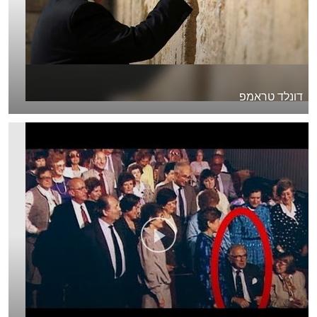
דונלד טראמפ