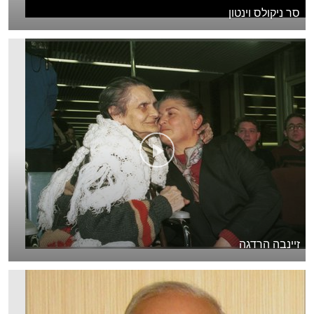
סר ניקולס וינטון
זיינבה הרדגה