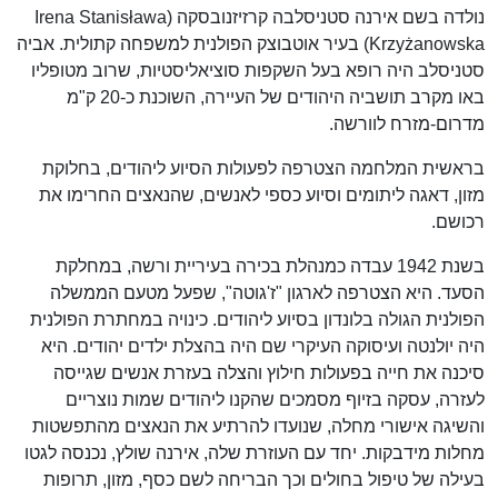
נולדה בשם אירנה סטניסלבה קרזיזנובסקה (Irena Stanisława
Krzyżanowska) בעיר אוטבוצק הפולנית למשפחה קתולית. אביה
סטניסלב היה רופא בעל השקפות סוציאליסטיות, שרוב מטופליו
באו מקרב תושביה היהודים של העיירה, השוכנת כ-20 ק"מ
מדרום-מזרח לוורשה.
בראשית המלחמה הצטרפה לפעולות הסיוע ליהודים, בחלוקת
מזון, דאגה ליתומים וסיוע כספי לאנשים, שהנאצים החרימו את
רכושם.
בשנת 1942 עבדה כמנהלת בכירה בעיריית ורשה, במחלקת
הסעד. היא הצטרפה לארגון "ז'גוטה", שפעל מטעם הממשלה
הפולנית הגולה בלונדון בסיוע ליהודים. כינויה במחתרת הפולנית
היה יולנטה ועיסוקה העיקרי שם היה בהצלת ילדים יהודים. היא
סיכנה את חייה בפעולות חילוץ והצלה בעזרת אנשים שגייסה
לעזרה, עסקה בזיוף מסמכים שהקנו ליהודים שמות נוצריים
והשיגה אישורי מחלה, שנועדו להרתיע את הנאצים מהתפשטות
מחלות מידבקות. יחד עם העוזרת שלה, אירנה שולץ, נכנסה לגטו
בעילה של טיפול בחולים וכך הבריחה לשם כסף, מזון, תרופות