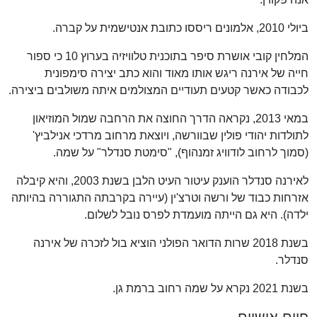
ביולי 2010, אלמונים ריססו כתובת אנטישמית על קברה.
המלחין קובי אושרת סיפר בתוכנית טלוויזיה בערוץ 10 כי ספור
חייה של אירנה ריגש אותו מאוד והוא כתב יצירה סימפונית
לכבודה כאשר קטעים תעודיים המצולמים איתה משולבים ביצירה.
במאי 2013, נקראה הדרך החוצה את הרחבה שמול המוזיאון
לתולדות יהודי פולין שבוורשה, ויוצאת מרחוב מרדכי אנילביץ'
(סמוך לרחוב לודוויג זמנהוף), "סימטת סנדלר" על שמה.
לאירנה סנדלר הוענק עיטור העיט הלבן בשנת 2003, והיא קיבלה
אזרחות כבוד של ורשה וטרצ'ין (עיירה בקרבתה התגוררה בהיותה
ילדה). היא גם הייתה מועמדת לפרס נובל לשלום.
בשנת 2018 שרות הדואר הפולני הוציא בול לזכרה של אירנה
סנדלר.
בשנת 2021 נקרא על שמה רחוב ברמת גן.