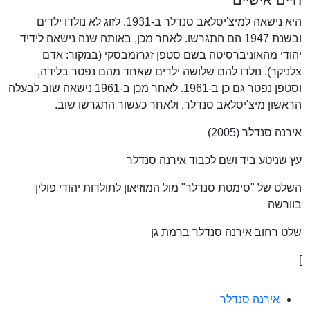
חיים אישיים
היא נישאה למיצ'יסלאב סנדלר ב-1931. לזוג לא נולדו ילדים
ובשנת 1947 הם התגרשו. לאחר מכן, באותה שנה נישאה לידיד
יהודי מהאוניברסיטה בשם סטפן זגרזמבסקי (במקור: אדם
צלניקר). נולדו להם שלושה ילדים שאחד מהם נפטר בלידה,
וסטפן נפטר גם כן ב-1961. לאחר מכן ב-1961 נישאה שוב לבעלה
הראשון מיצ'יסלאב סנדלר, ולאחר כעשור התגרשו שוב.
אירנה סנדלר (2005)
עץ שניטע ביד ושם לכבוד אירנה סנדלר
השלט של "סימטת סנדלר" מול המוזיאון לתולדות יהודי פולין
בוורשה
שלט רחוב אירנה סנדלר ברמת גן
]
אירנה סנדלר