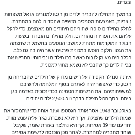
ובגדים.
בהמשך התחילה להבריח ילדים מן הגטו למנזרים או אל משפחות
נוצריות, באמצעות מסמכים מזויפים שהסדירו להם במחתרת.
לחלק מהילדים סיפרו שהוריהם היהודים הם מאמצים, כדי להקל
עליהם את הפרידה מהוריהם. חלק מהילדים הוברחו בשעות
הבוקר המוקדמות מתחת למושבי הנוסעים בחשמלית שחצתה
את הגטו. חלקם הוסעו במכונית פרטית אשר היה בה גם כלב.
הכלב היה מאומן לנבוח כאשר בכו הילדים ונביחותיו החרישו את
בכי הילדים כך שהבכי לא נשמע מחוץ למכונית.
אירנה סנדלר הקפידה על רישום מדויק של הילדים שהבריחה מן
הגטו, כדי שאפשר יהיה לאתרם בסוף המלחמה ולהשיבם
למשפחותיהם. את הרשימות הטמינה בכדי זכוכית באדמה בגן
ביתה. בסך הכול הצילה בדרך זו כ-2,500 ילדים יהודים.
באוקטובר 1943 אסר אותה הגסטפו ועינה אותה כדי שתמסור את
שמות הילדים שהצילה, אך היא לא נשברה. נגזר עליה עונש מוות,
יחד עם עוד 39 אסירות, אך היא נחלצה בעזרת שומר, שקיבל
שוחד מחבריה למחתרת. לאחר מכן הוכנסה לרשימת אסירים