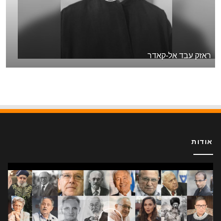
ראזק עבד אל-קאדר
אודות