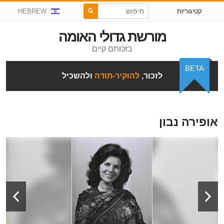
קטיגוריות
HEBREW
מורשת גדולי האומה
בזכותם קיים
BETA
לזכור,
להוקיר-תודה
ולהשכיל
אופירה נבון