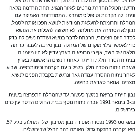
ישראל" שבבוסטון, שם עברה במהלך חמישה שבועות טיפול
חדשני הכולל החדרת מחטים לאזור הנגוע, תחת הרדמה מלאה
וניתנו לה הקרנות וטיפול כימותרפי. התמודדותה האמיצה עם
המחלה ותרומתה להעלאת המודעות לנושא הפכו אותה לסמל.
נבון לא הסתירה את מחלתה ולא חששה להעלות את הנושא
לסדר היום הציבורי, הרבתה לדבר בנושא ועודדה נשים להיבדק
כדי לאפשר גילוי מוקדם של המחלה. נבון סירבה לעבור כריתה
מלאה של השד, אף כי הרופאים בארץ עדיין לא היו מיומנים
בניתוח הסרה חלקי, והייתה לאחת הנשים הראשונות בארץ
שעברו ניתוח הסרה חלקי בשילוב עם הקרנות וכימותרפיה. שבוע
לאחר ניתוח ההסרה עמדה גאה ונרגשת בקבלת הפנים לנשיא
מצרים, אנואר סאדאת בחיפה.
נבון הייתה בריאה במשך כעשור, עד שהמחלה התפרצה בשנית,
וב-3 בינואר 1991 עברה ניתוח נוסף בבית החולים הדסה עין כרם
בירושלים.
באוגוסט 1993 נפטרה אופירה נבון מסיבוך של המחלה, בגיל 57.
היא נקברה בחלקת גדולי האומה בהר הרצל שבירושלים.