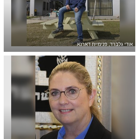
אודי גלברד, פנימיית דארנא