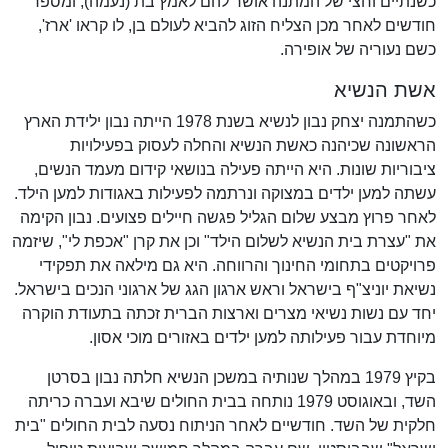
כשנתיים וחצי של המתנה אושר להם לאמץ בת (נעמה), ומספר
חודשים לאחר מכן הצליח הזוג להביא לעולם בן, לו קראו 'ארז',
כשם נעוריה של אופירה.
אשת הנשיא
כשהתמנה יצחק נבון לנשיא בשנת 1978 הייתה נבון ילידת הארץ
הראשונה שכיהנה כאשת הנשיא והחלה לעסוק בפעילויות
ציבוריות שונות. היא הייתה פעילה בנושאי קידום מעמד הנשים,
עשתה למען ילדים במצוקה ונרתמה לפעילות באגודות למען הילד.
לאחר פרוץ מבצע שלום הגליל פגשה חיילים פצועים. נבון הקימה
את "עצרת בית הנשיא לשלום הילד" וכן את קרן "אכפת לי", שיזמה
פרויקטים בתחומי החינוך והרווחה. היא גם מילאה את תפקידי
נשיאת יוניצ"ף בישראל וראש ארגון הגג של ארגוני הנכים בישראל.
יחד עם נשות נשיאי מצרים וארצות הברית זכתה בתעודת הוקרה
מיוחדת עבור פעילותה למען ילדים באזורים מוכי אסון.
בקיץ 1979 במהלך שנותיה במשכן הנשיא חלתה נבון בסרטן
השד, ובאוגוסט 1979 נותחה בבית החולים שיבא ועברה כריתה
חלקית של השד. חודשיים לאחר הניתוח נסעה לבית החולים "בית