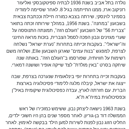
נולדה בתל אביב בשנת 1936 לבתיה ספיטקובסקי ואליעזר
רזניקוב-ארז, ממנו התייתמה בגיל 8. לאחר שסיימה לימודיה
בסמינר לוינסקי, שירתה בצבא כמורה חיילת וככתבת צבאית
בשבועון "במחנה". בשנת 1956, במהלך שירותה זכתה בתואר
"צברית 56" של השבועון "העולם הזה", תמונתה התנוססה על
שערי מגזינים ונבון הפכה לסמל הצברית, בזכות מראהּ החינני
וה"ישראלי". בעקבות זכייתה בתחרות "נערת ישראל" נשלחה
לצרפת, למפגש "בנות עמים" שארגן השבועון Elle, ושלחה משם
רשימות על חוויותיה, שפורסמו ב"העולם הזה". באותה שנה
שיחקה בסרט "באין מולדת" לצד שייקה אופיר ושושנה דמארי.
בעקבות זכייה בתחרות יופי בינלאומית שנערכה בצרפת, שבה
ייצגה את ישראל, קיבלה מלגה ללימודי פסיכולוגיה בארצות
הברית. עם חזרתה לארץ, עבדה כפסיכולוגית שיקומית באיל"ן
וכפסיכולוגית במיח"א ת"א.
בשנת 1963 נישאה ליצחק נבון, ששימש כמזכירו של ראש
הממשלה דוד בן-גוריון. לאחר מספר שנים בהן היו חשוכי ילדים,
החליט הזוג נבון לפנות לשירות למען הילד בבקשה לאימוץ. לאחר