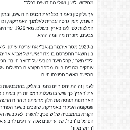
מחידושי לשון, ואולי מחידושים בכלל".
אך גליקסון כאמור בכל זאת הכניס חידושים, ובתקו
השנתי, מעין גרסה עברית לאלמנך האמריקאי, ובו 
המלצות לטיו
צבעים, מזכרת מהיוזמה ההיא.
ב-1929 מסר איתמר בן-אב"י את עריכת עיתונו לז
בין השאר התפרסם בו מדור אישי של אב"א אחימאי
חמישה מאשר תפוצתו היום.
את 'הארץ' כך שיש בו מעלות המצויות רק בעיתוני
האחרונות תפסה את חלק מהעיתונות הרוח הרעה של 
שמקומה העיקרי באמריקה, שופכים בשער הפתיחה ש
הקורא באמבטיה של שופכין. לאשרנו לא כבשה העית
הפועלים 'דבר', שני עיתונים אלה היודעים להביע 
[דרוש מקור]