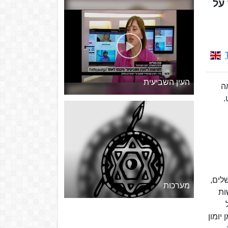
עומד על
העין השביעית
וציאה
לים,
מערכות
דשות
על
יומון