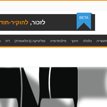
BETA
לזכור,
להוקיר-תוד
עשייה
כלכלה
חינוך
פילנתרופיה
פוליטיקה (בינלאומית)
דת
מ