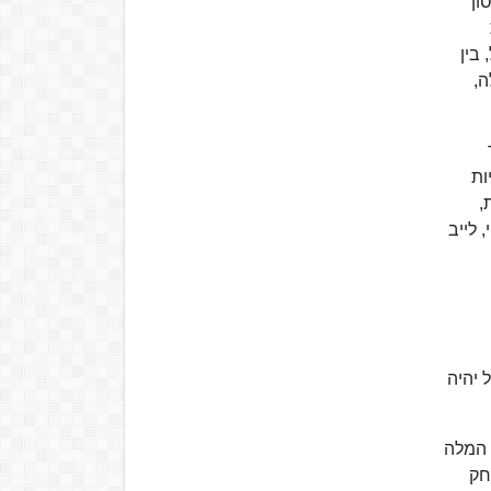
ון
בין
ה,
ות
,
 לייב
 יהיה
 המלה
חק