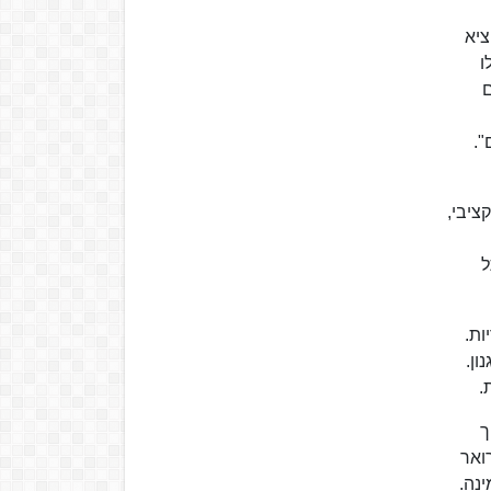
אחיזתו של העיתון בשוק, אולי מעבר להגיון הכלכלי. החל מ-1929 הוציא
ו
ם
ציבי,
תל
ות.
ון.
.
ך
ואר