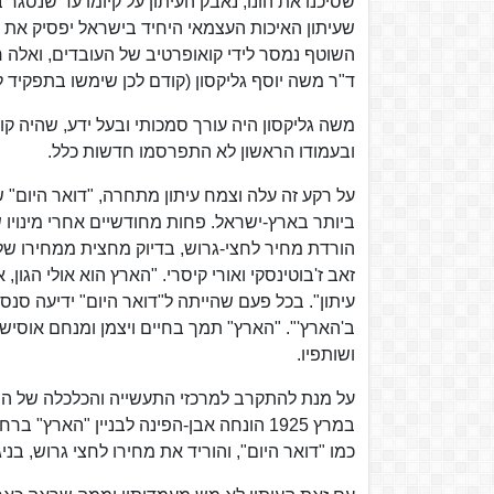
שסיכנו את הונו, נאבק העיתון על קיומו עד שנ
שעיתון האיכות העצמאי היחיד בישראל יפסיק את הופע
ד"ר משה יוסף גליקסון (קודם לכן שימשו בתפקיד ל
משה גליקסון היה עורך סמכותי ובעל ידע, שהיה קו
ובעמודו הראשון לא התפרסמו חדשות כלל.
על רקע זה עלה וצמח עיתון מתחרה, "דואר היום"
ביותר בארץ-ישראל. פחות מחודשיים אחרי מינויו 
הורדת מחיר לחצי-גרוש, בדיוק מחצית ממחירו של 
זאב ז'בוטינסקי ואורי קיסרי. "הארץ הוא אולי הגון, א
עיתון". בכל פעם שהייתה ל"דואר היום" ידיעה סנס
ב'הארץ'". "הארץ" תמך בחיים ויצמן ומנחם אוסיש
ושותפיו.
כמו "דואר היום", והוריד את מחירו לחצי גרוש, בנ