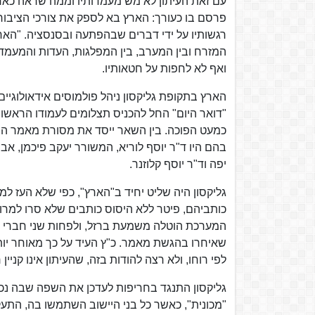
עם זאת העיתון לא מש מעמדותיו וממה שראה כאח
פרסם בו כעורך: הארץ בא לספק את צורכי הציבור, 
רגשותיו על ידי דברים שבהפתעה ובסנסציה. "הארץ"
המזרח ובין המערב, בין המפלגות, העדות והמעמדו
ואף לא לחפות על חטאותיו.
הארץ בתקופת גליקסון ניהל פולמוסים אידאולוגיי
"דואר היום" החל להכניס תצלומים לעמודו הראשון
כמעט הפוכה. בין השאר ייסד את מסורת מאמר ה
בהם היו ד"ר יוסף לוריא, המשורר יעקב פיכמן, אב
יפה וד"ר יוסף קלוזנר.
גליקסון היה שליט יחיד ב"הארץ", כפי שלא העז למ
כותביהם, פיטר ללא היסוס כותבים שלא סרו למרו
המערכת הוטלה משמעת ברזל, ולפחות שני חברי מער
שאיחרו בהגשת מאמר. כ"ץ העיד על כך מאוחר יותר
לפי רוחו, ולא רצה להודות בזה, שהעיתון אינו קניין
גליקסון התנגד בחריפות לעדכן את השפה שבה נכ
"מכונית", כאשר כל בני היישוב השתמשו בה, התעקש 