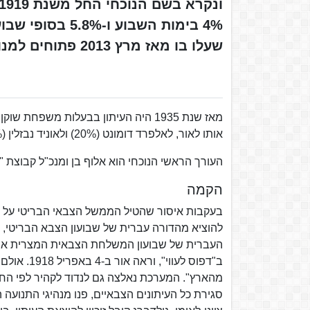
4% בימות השבוע
שעלו בו מאז מרץ 2013 פתוחים למנויים בלבד.
אותו לאור, לאלפרד דומונט (20%) ולאוניד נבזלין (20%). בדצמבר 2019 רכשו משפחת שוקן ונבזלין את חלקה של דומונט.
העורך הראשי הנוכחי הוא אלוף בן ומנכ"ל קבוצת "ה
הקמה
בעקבות איסור שהטיל הממשל הצבאי הבריטי על נצ
העברית של שבועון המשלחת הצבאית המצרית אשר 
ב"דפוס לע
סגירת כל העיתונים הצבאיים, פנו מנהיגי התנועה הצ