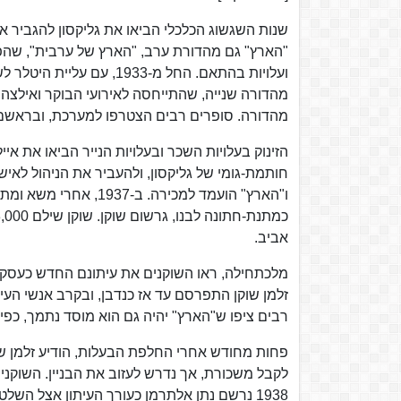
"הארץ" גם מהדורת ערב, "הארץ של ערבית", שהפ
ועלויות בהתאם. החל מ-933
מהדורה שנייה, שהתייחסה לאירועי הבוקר ואילצה
מהדורה. סופרים רבים הצטרפו למערכת, ובראשם נתן אלתרמן, שכתב החל מ
הזינוק בעלויות השכר ובעלויות הנייר הביאו את א
חותמת-גומי של גליקסון, ולהעביר את הניהול לאיש
ו"הארץ" הועמד למכירה. 
אביב.
מלכתחילה, ראו השוקנים את עיתונם החדש כעסק ל
זלמן שוקן התפרסם עד אז כנדבן, ובקרב אנשי העי
רבים ציפו ש"הארץ" יהיה גם הוא מוסד נתמך, כפי ש
פחות מחודש אחרי החלפת הבעלות, הודיע זלמן שוק
לקבל משכורת, אך נדרש לעזוב את הבניין. השוקנים
1938 נרשם נתן אלתרמן כעורך העיתון אצל השלטונות במקום גליקסון. בעקבות השינוי, הקו המערכתי של העיתון שבר ימינה.