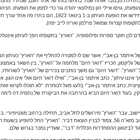
סגר בתחילת נובמבר אותה שנה. בהתערבותו של אחד העם, שנחרד מה
תו, גויסו איילי הון כמילונאי יהודה גור כדי לממן את הופעתו. הניהו
השוטף נמסר לידי קואופרטיב של העובדים, ואלה חידשו את הופעת העיתון ב-1 בינואר 1923. הם בחרו פה א
תקופות קצרות שמואל פרלמן ואריה לייב יפה).
דם לכן חוקר ספרות ופילוסופיה. "הארץ" בתקופתו הפך לעיתון אינטלקט
 של איתמר בן-אב"י, אשר שם לו למטרה להחליף את "הארץ" כעיתון ה
של גליקסון, הכריז "דואר היום" מלחמה על "הארץ", בין השאר באמצעו
"הארץ". "דואר היום" גם משך כותבים בכירים של "הארץ" לשורותיו,
ך איננו עיתון", כתב איתמר בן-אב"י, "ואילו דואר היום אולי אינו הגון, א
ציונית, כתב איתמר בן-אב"י בלעג מעל לכותרת: "לא תוכלו לקרוא זאת
קין, בעוד דואר היום הביא בהרחבה את הביקורת של נחמיה דה לימה
במרץ 1925 הונחה אבן-הפינה לבניין "הארץ" ברחוב מזא"ה 56, צמוד לבניין הוצאת דביר. "הארץ" החל להופיע בש
יגוד לביטאון ההסתדרות הכללית "דבר", שעדיין נמכר בגרוש שלם.