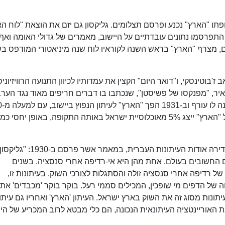
פתו "הארץ" נכנע ופרסם תצלומים. גליקסון גם יזם את הוצאת "לוח ה
התפרסמו נתונים עובדתיים על היישוב, מאמרים של גדולי האומה ואף
לים בארץ ובעולם. מאז 1926 ועד היום, מצרף "הארץ" בראש השנה לקוראיו לוח שנה מיניאטורי המודפס ב
אב ז'בוטינסקי, ו"דואר היום" הקצין את עמדותיו לכיוון התנועה הרוויזיוני
ר, "מפנקסו של פשיסטן", שנכתבו בו דברים חריפים מאוד נגד הערב
ילידי הארץ, 
עותקים מכורים ביום. מספר הקוראים בתשלום של "הארץ" ייצג 5% מאוכלוסיית ישראל באותה התקופה, באופן יח
לעניין זה התייחס חיים נחמן ביאליק, בהתבטאות נדירה אודות העיתונות העברית, במ
ם החשובים בעולם. אחת מהן היא אי-רדיפה אחרי סנסציה. בשנים
רדיפה אחרי סנסציה זולה והסתגלות לצורכי השוק. בעיתונות זו,
ל הדפים מי שופכין, המכילים סממי רעל. בוקר בוקר 'מכבדים' את
ונות מסוג זה את השוק בארץ ישראל. העיתון 'הארץ' ואחריו גם עיתון
את האוריינטציה העיתונאית הנכונה, הם כלי מבטא לרוב המכריע של היי