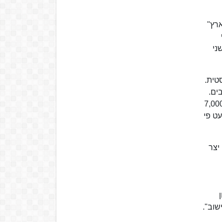
ארץ"
שני
סטית.
ים.
קהל היעד הטבעי של "דואר היום", הפנה לו עורף וב-1931 הפך "הארץ" לעיתון הנפוץ ביישוב, עם למעלה מ-7,000
סי כמעט פי
אמר אשר פרסם ב-1930: "גליקסון יצר
שוב".