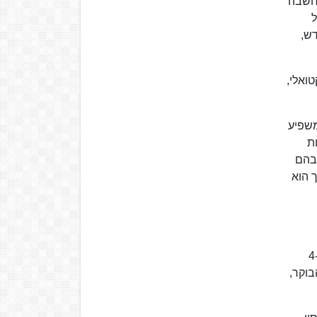
מחשבה
ל
חד עורך חדש,
ואלי,
משפיע
ת
 בהם
ך הוא
על מנת להתקרב למרכזי התעשייה והכלכלה של היישוב, עבר "הארץ" מירושלים לתל אביב, תחילה ברחוב מונטיפיורי. ב-4
עות הבוקר,