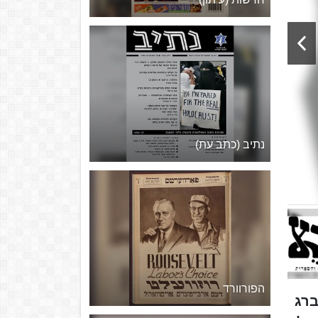
נתיב (כתב עת)
הפורוורד
ייב גולדברג