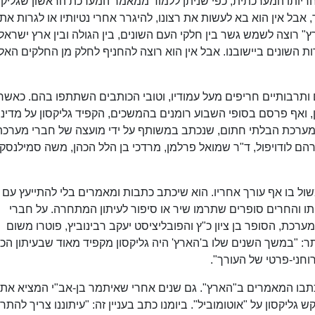
ריותו המערכתית, כפי שניתן ללמוד ממאמר המערכת הראשון שגליקס
אבל אין הוא בא לעשות את רצונו, להיגרר אחרי נטיותיו או לגרות את
 רוצה לשמש גשר בין חלקי העם השונים, בין הגולה ובין ארץ ישראל, 
ת השונים ביישובנו. אבל אין הוא רוצה להחניף לחלק מן החלקים האל
ם ותרבותיים חריפים מעל עמודיו, וטובי הכותבים השתתפו בהם. כאשר
, ואף פרסם בסופי השבוע רומנים בהמשכים, הקפיד גליקסון על מדיני
מערכת הבלתי חתום, שנכתב במשותף על ידי מועצה של חברי מערכת
רהם לודויפול, ד"ר שמואל פרלמן, מרדכי בן הלל הכהן, משה סמילנסקי,
שול בו אף עורך אחריו. הוא שיכתב כתבות ומאמרים בלי להתייעץ עם
תו והחרים סופרים שתרמו שיר או סיפור לעיתון המתחרה. על חברי
כת, הסופר בן ציון כ"ץ והפובליציסט יעקב רבינוביץ, פוטרו משום
: "במשך השנים שלו ב'הארץ' היה גליקסון מקפיד מאוד שבעיתון הכל
 רוחני-פרטי של העורך".
תבו המאמרים ב"הארץ". גם שנים אחרי שאיתמר בן-אב"י המציא את
גליקסון על "אוטומוביל". ביומנו כתב בעניין זה: "עיתוננו צריך להתר