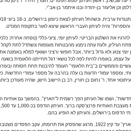
 בידיעה שבשלב ראשון העיתון יספוג הפסדים. העורך היה ד"ר ניסן טורוב
 וכן אליעזר בן-יהודה ובנו איתמר בן-אב"י.
ים והספרות" והיה לעיתון העברי הראשון שיצא לאור בתקופת המנדט.
להרגיז את השלטון הבריטי: לעיתון יומי, ציוני-כללי (נוסחה אחרת: כלכל
פתח הגיליון, ולעת עתה נימנע מהבטחות מוגזמות ונשתדל לתת לקהל 
ומי צנוע ולא גדול ביותר, אבל חופשי ורציני ושואף למלא באמונה את
ל עצמו, באומרו להיות לפה לכל נושאי דגל תחייתנו הלאומית בשעה
עשיים והממשיים ב"בית הלאומי" העומד להיבנות תחת חסותה ובעזר
רותי, ומספר עמודי הדעות בו עלה בהרבה על מספר עמודי החדשות. כל
תונאי אחד, ר' נחום בן חורין, רב בן היישוב הישן, שהיה מעודכן ביותר
 המילה "חדשות", ושמו של העיתון הפך רשמית ל"הארץ". בהמשך גם אותיות 
שצייר זאב ז'בוטינסקי הוחלפו בסמליל הנוכחי מאת מעצבת האותיות פרנצ'סקה ברוך. העיתון הודפס
י הדפוס בירושלים, והעיתון לא הופיע בהם.
י"ל גולדברג המשיך לתמוך במימון הפעילות של "הארץ" עד קיץ 1922. מרגע שהפסיק את תרומתו, עקב הפסדים מצ