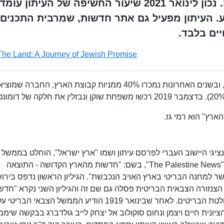
ונקרא בשם הנוכחי החל משנת 1919. נכון לינואר 2021 שיעור החשיפה של העיתון 
 ו-5.8% בסופי שבוע. העיתון מפעיל גם אתר חדשות, שמרבית התכנים
The Land: A Journey of Jewish Promise
מאז שנת 1935 היה העיתון בבעלות משפחת שוקן, ובשנים האחרונות נמכרו 40% ממניות קבוצת הארץ, החברה שמ
ארץ" הוא רמי גז.
יגי היישוב העברי לפרסם עיתון ושמו "ארץ ישראל", הוחלט בממשל
להוציא מהדורה עברית של שבועון הצבא הבריטי, "The Palestine News", בשם: "חדשות מהארץ הקדושה - התוצאה
למחנה הבריטי בארץ האויב הנכבשת". הגיליון הראשון נדפס בירוש
ווי", וראה אור ב-4 באפריל 1918. אולם הצנזורה הצבאית הבריטית פסלה גם שם זה והגיליון השני נקרא "ח
מהארץ". המערכת נאלצה גם לנדוד לקהיר לפי החלטת הבריטים. לאחר שבינואר 1919 הודיע הממשל הצבאי הבריטי 
יונית חיים ויצמן ונחום סוקולוב אל יצחק לייב גולדברג בבקשה שיממן 