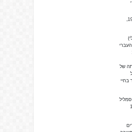
,
הבריטים פסלו את השם "ארץ ישראל", מחשש להתנגדות ערבית, וכשהחל העיתון לצאת כיומון בירושלים, ב-18 ביוני 1919,
י)
העברי
תה של
 בחיי
הסמליל
 בכ-1,000 עד 1,500
טברים