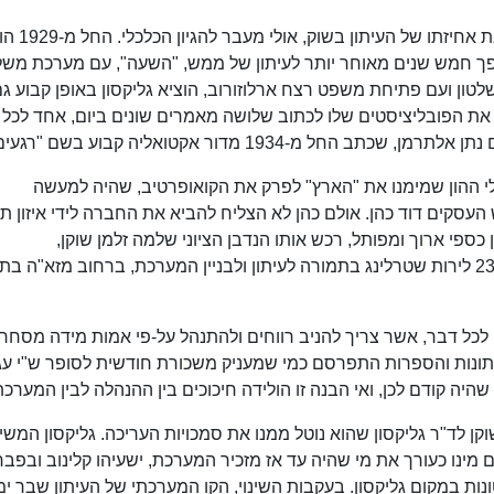
שנות השגשוג הכלכלי הביאו את גליקסון להגביר את 
ך חמש שנים מאוחר יותר לעיתון של ממש, "השעה", עם מערכת משל
1, עם עליית היטלר לשלטון ועם פתיחת משפט רצח ארלוזורוב, הוציא גליקסון באופן קבוע ג
 את הפובליציסטים שלו לכתוב שלושה מאמרים שונים ביום, אחד לכל
-1934 מדור אקטואליה קבוע בשם "רגעים".
יילי ההון שמימנו את "הארץ" לפרק את הקואופרטיב, שהיה למעשה
 העסקים דוד כהן. אולם כהן לא הצליח להביא את החברה לידי איזון תק
ב-1937, אחרי משא ומתן כספי ארוך ומפותל, רכש אותו הנדבן הציוני שלמה זלמן שוקן,
כמתנת-חתונה לבנו, גרשום שוקן. שוקן שילם 23,000 לירות שטרלינג בתמורה לעיתון ולבניין המערכת, ברחוב מזא"ה ב
כל דבר, אשר צריך להניב רווחים ולהתנהל על-פי אמות מידה מסחרי
תונות והספרות התפרסם כמי שמעניק משכורת חודשית לסופר ש"י עגנ
היה קודם לכן, ואי הבנה זו הולידה חיכוכים בין ההנהלה לבין המערכת
ן לד"ר גליקסון שהוא נוטל ממנו את סמכויות העריכה. גליקסון המשי
 מינו כעורך את מי שהיה עד אז מזכיר המערכת, ישעיהו קלינוב ובפבר