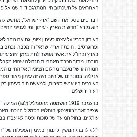
ציוני-לאומי. גולדברג קיבל זיכיון להוצאת העיתון,
האחראים על השכתוב היו המתרגם ד"ר שמואל פרלמן
הוא נקרא "חדשות הארץ - עיתון יומי לענייני החי
העיתון הכריז על עצמו כעיתון ציוני, גם אם נזהר לא 
ופרוגרסיבי, חיכתה ארץ-ישראל זה מכבר, נכתב ב
בארץ ובחו"ל את אשר אפשר לתת בזמן הזה: עיתון י
חובתו, מתוך הכרת האחריות הגדולה שהוא מקבל ע
חמורה זו של מעבר מחלום הציוניות אל החיים המ
אנגליה. במונחים של היום היה זה עיתון מאוד ספ
העורכים היו אנשי ספרות, ולמעשה היה לעיתון רק עי
העיר ירושלים.
בדצמבר 1919 הושמטה מהסמליל (לוגו)
עותקים. בחול המועד של סוכות ופסח לא עבדו בבת