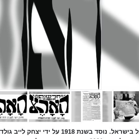
הארץ הוא היומון הוותיק ביותר הפועל בישראל. נוסד בשנת 1918 על ידי יצחק ל