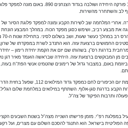
שפוצץ את בתי הכפר בפעולת קיביה. בינואר 1954 פורקה היחידה ושולבה בגדוד הצנחנים 890. באום מונ
 אחרי המלחמה שב לשירות הקבע ומונה למפקד פלוגת הסיור של
מת ההתשה הגה את מבצע רביב, ושימש כסגן מפקד הכוח. במהלך המבצע הונחת 
שריון של צה"ל בחוף המצר
לסטינים החמושים ברצועת עזה. הוא התנדב לשרת במפקדתו של שרון,
רחבית בדרגת רס"ן. בשהותו שם יזם את הקמת יחידת רימון – יחידת 
ים מן המבוקשים ברצועת עזה. היחידה שבראשה הועמד מאיר דגן נו
וזמת באום, במצבור גדול של רימונים שהטמינו אנשי הפת"ח בעזה,
תם.
ב-1972 נפצע באורח קשה בתאונת דרכים. במלחמת יום הכיפורים לחם כמפקד גדוד המילואים 112, שפעל ב
. ב-1975 השתחרר משירות הקבע בדרגת סגן-אלוף. השתתף במילואים במלחמת שלום הגליל.
פעולה ותרבות הפיקוד של צה"ל.
ל במפלגת רפ"י. מזמן פרישתו השנייה מצה"ל בשנות השבעים הקצין
פה הפוליטית בישראל. הוא התנגד להסכם השלום עם מצרים, ועל רקע פ