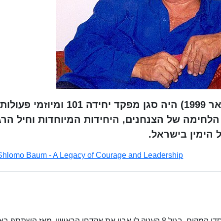
שלמה באום (21 ביוני 1928 - 17 בינואר 1999) היה סגן מפקד יחידה 101 ומיוזמי פעולות
 ממעצבי תורת הלחימה של הצנחנים, היחידות המיוחדות וחיל הר
 הימין בישראל.
Shlomo Baum - A Legacy of Courage and Leadership
באום נולד בכפר יחזקאל לדוד וצפורה באום, ממייסדי המקום. בגיל 8 העניק לו אביו את אקדחו הראשון, מאז ה