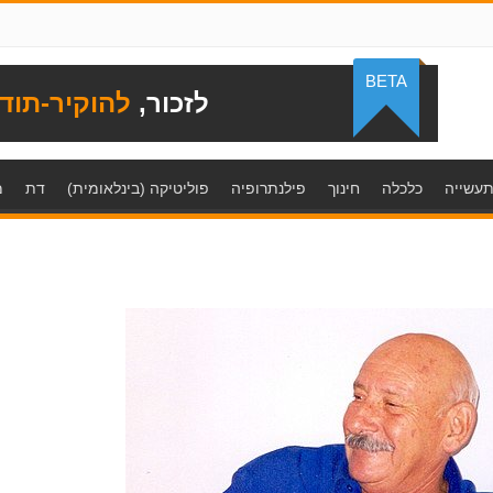
BETA
לזכור,
להוקיר-תוד
עשייה
כלכלה
חינוך
פילנתרופיה
פוליטיקה (בינלאומית)
דת
מ