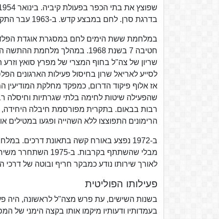
בדרגת סרן. לחם במבצע קדש. ב-1963 עבר התקף לב והשתחרר מהשירות.
במלחמת ששת הימים לחם במסגרת אוגדת הפלדה.
חטיבה 7 בשנת 1968. במהלך מלח
לסייע לאריאל שרון בחיסול פעילות הארגונים הפ
אז אלוף פיקוד הדרום, כמפקד מחלקת המודיעין המ
שהפעילה שיטות לחימה בלתי שגרתיות וחיסלה רב
רבות בבאום. בתקרית מפורסמת חיבלה היחידה, בי
הרימונים התפוצצו ללא השהייה ופגעו במטילים או
מבלי שהשתתף בקרבות
לאורך שירותו נודע כמבקר חריף ובוטה של דרכי ה
פעילותו הפוליטית
בשנות השישים, עת פרש מצה"ל לראשונה, היה פעי
בעמדותיו ודעותיו מיקמו אותו בקצה הימני של המ