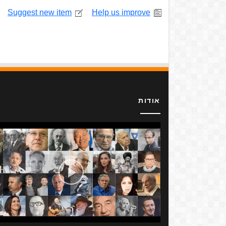
Suggest new item
Help us improve
אודות