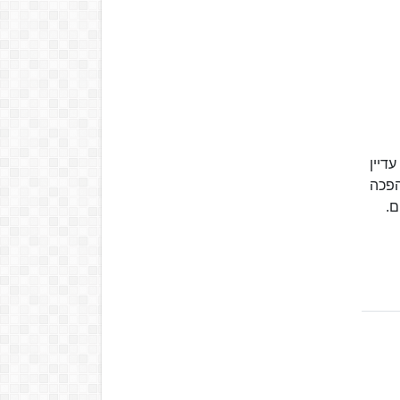
דיין
הפכה
ם.