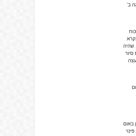
ה למפקד פלוגה ב'
כוח
י של מפרץ סואץ וזרע הרס רב במהלך כעשר שעות, ושב בשלום לסיני. בתחילת שנות ה-70 נקרא
 שהיה
סיור
עצה
חזית הדרום
 באום
ינוי