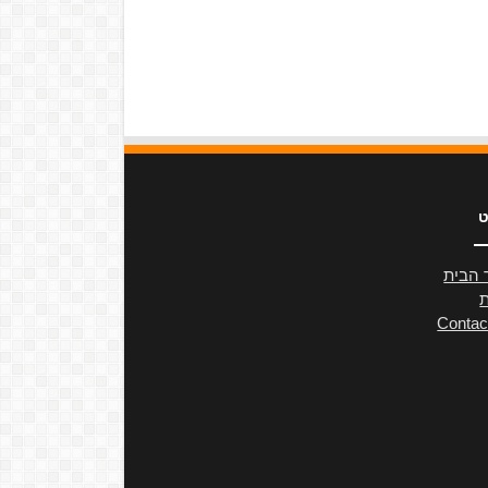
ט
 הבית
ת
Contac