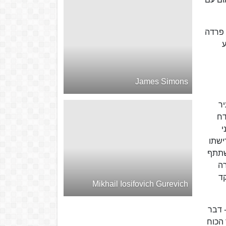
 פרדה
ע
James Simons
ר
ים אך הודח
 גולני
ישתו
על ידי שרון להשתתף
רה
 כסגן המפקד
Mikhail Iosifovich Gurevich
 דבר
הכוח