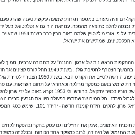
ים וקול-רם והיה מעורב במספר תגרות; שמועה עיקשת טענה שהרג פעם
ק נכנסה להלם כתוצאה מהמכה. עם זאת היה גם אינטלקטואל בעל יד
נרחב בתולדות ארץ ישראל, היסטוריה צבאית ואזורית. על פי אורי מילשטיין שלמה באום הבין כבר בשנת 1954 שהאויב
קא הפלסטינים, שמתישים את ישראל.
קפות הראשונות של ארגון "ההגנה" על תחבורה ערבית, סמוך לעי
בית שאן. עבר הכשרה כלוחם וקורס מפקדי כיתות. בהמשך הצטרף לחטיבת גולני. בשנת 1949 החל קורס קצינ
עקב הפרות משמעת. בלחץ מפקדו בגולני, אברהם יפה, הורשה לסיים את הקורס הבא. בשנת 1950 הצטרף לסיירת
 בסיירת שימש באום כמפקד מחלקה וכאחראי על תחום השדאות. עם פר
של שרון ללימודים עזב גם באום את צה"ל וחזר למשק הוריו בכפר יחזקאל. בחודש יולי 1953 נקרא באום 
בול הירדני. הלוחמים שהשתתפו בפעולה היוו את הגרעין סביבו נוצ
יחידה 101. באוגוסט 1953 החל באום, יחד עם אריאל שרון, להקים יחידת קומנדו חדשה - יחידה 101, ושימש
תוכנית האימונים, אימן את החיילים וגם עסק בחקר ובהפקת לקחים -
ות התגמול של היחידה, לרוב כמפקד אחד הכוחות, ובכלל זה כמפקד 