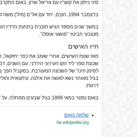
סיני ניתק את קשריו עם אריאל שרון. באום התקרב 
בדצמבר 1994, הקים, יחד עם אל"ם (מיל') משה לשם, את עמותת הימין "שנית גמלא לא תיפול".
מטובעי הביטוי "פושעי אוסלו".
חייו האישים
מאז שנות השישים, אחרי שעזב את כפר יחזקאל, הת
שכונת ספר ליד הקו העירוני הירדני. עם השנים, 
לסימן היכר של השכונה המעורבת. במקביל הפך בי
בגיל מאוחר נשא לאשה את אילנה, עיתונאית והוליד 
דרגות.
באום נפטר במאי 1999 בגיל שבעים ממחלה. על שמו נקרא רחוב בשכונת הר חומה בירושלים.
שלמה באום
he.wikipedia.org