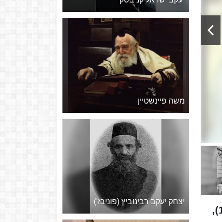
משה פיינשטיין
יצחק יעקב רבינוביץ (פוניבז')
רבי משה בן מימון (נולד: ד'תתצ"ח, 1138, נפטר: כ' בטבת ד'תתקס"ה, 13 בדצמבר 1204),