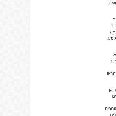
על כן
ר
יד
לו בגניזה
עתו,
ל
אה מכך
הראו
 יותר אף
ים
וחרים
לים