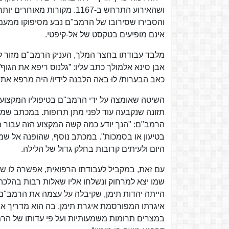
ושהאירוע התרחש ב-1167. מקו
והסבירו שסירובו של הרמב"ם נבע מסיפוקו ממעמ
אינם מופיעים בטקסט של אל-קיפטי.
מלבד עבודתו בחצר המלך, העניק הרמב"ם מזור לה
אבן סינא אלמולך כתב עליו: ”גלנוס ריפא את הגוף/ 
כאב הבערות/ לוּ באה הלבנה לידיו/ היה מרפא את כ
השיטה שאומצה על ידי הרמב"ם בטיפוליו המקצועי
תזונה שנקבעה עוד לפני מתן תרופות. במכתב שמיע
הרמב"ם: "הנך יודע כמה קשה המקצוע הזה עבור מי
בטיעון או בסמכות". במכתב נוסף, שהופנה אל שמ
היום ולעיתים קרובות בחלק גדול של הלילה.
עם זאת, במקביל לעבודתו הרפואית, אפשרה לו שקיד
שמו יצא למרחוק ונשלחו אליו שאלות רבות בהלכ
הייתה יהדות תימן, שקיבלה על עצמה את הרמב"ם
איגרתו המפורסמת איגרת תימן, בה הוא מדריך אות
במצרים תרומות משמעותיות ועל פי עדותו של הרמב"