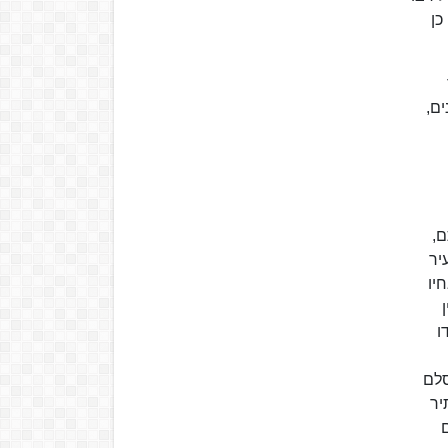
כן
ם,
ם,
יר
יו
ידו
סלם
יר