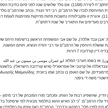
בשנת א'תע"ט למניין השטרות, המקבילה לשנת ד'תתקכ"ח ליצירה (1168). אם נולד שלושים שנה לפני סיום כתי
שנים קודם לכן, בי"ד בניסן ד'תתצ"ה (30 במרץ 1135). איגרת זו ומקבילותיה נחשבות פחות מדויקות ומהימנות לעומת 
 רבים מעדיפים את התאריך של שנת ד'תתצ"ח.
: 'אבן עבד אללה'), על שם אבי המשפחה הראשון ברשימות היחס של
את שושלת היוחסין של הרמב”ם עד רבי יהודה הנשיא, חותם המשנה,
ין קורדובה 7 דורות:
ن), או בשמו הערבי המלא: ابو عمران موسى بن ميمون بن عبد الله
בן עבדאללה אל-קרטבי אל-אסראא'ילי (איש קורדובה הישראלי). בלשונות
אירופה מקובל לכנות את הרמב"ם Maimonides (מיימונידס), על שם האופן בו נכתב שמו ביוונית: ησής Μαϊμονίδης
אישטרי משה די גיפטי.
הדיין, שהשפיע רבות על הגותו, ומכתבי מורו המובהק של רבי מימון –
יד עליו הרמב"ם: "כי לב האיש ההוא בתלמוד מבעית למי שיסתכל בדב
לא היה לפניו מלך' במנהגו ובדרכו". הרמב"ם ראה עצמו גם כתלמידו ש