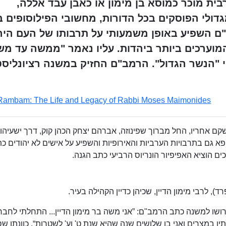
ית מוכר כמוסא בן מימון או כאבן עבד אללה,
גדולי הפוסקים בכל הדורות, מחשובי הפילוסופים ב
"ם השפיע באופן משמעותי על תרבותו של העם היה
המוערכים ביותר ביהדות. עליו נאמר "ממשה עד מ
י "הנשר הגדול". הרמב"ם החזיק במשנה רציונליסט
Rambam: The Life and Legacy of Rabbi Moses Maimonides
ם אחריו, החל מברוך שפינוזה, אברהם יצחק הכהן קוק, דרך ישעיהו
וכרופא גם בתרבויות הערביות והאירופיות והשפיע על אישים לא יהודים 
וכים הוציא האפיפיור הונריוס הרביעי כתב הגנה.
 לרבי מימון הדיין, שכיהן כדיין הקהילה בעיר.
רושו למשנה כתב הרמב"ם: ”אני משה בר מימון הדיין... התחלתי לחבר
ו במצרים ואני בן שלושים שנה שהיא שנת ט' וע' לשטרות“. כוונתו שס