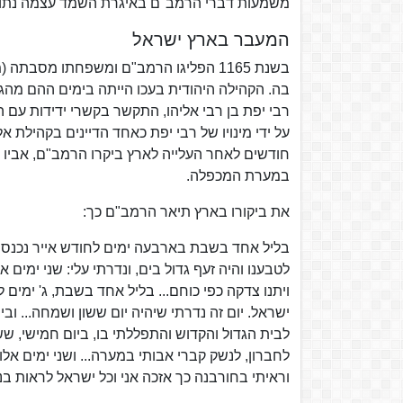
משמעות דברי הרמב"ם באיגרת השמד עצמה נתונה
המעבר בארץ ישראל
בשנת 1165 הפליגו הרמב"ם ומשפחתו מסבת
בה. הקהילה היהודית בעכו הייתה בימים ההם מהג
רבי יפת בן רבי אליהו, התקשר בקשרי ידידות עם
על ידי מינויו של רבי יפת כאחד הדיינים בקהיל
חודשים לאחר העלייה לארץ ביקרו הרמב"ם, אביו ו
במערת המכפלה.
את ביקורו בארץ תיאר הרמב"ם כך:
בליל אחד בשבת בארבעה ימים לחודש אייר נכנסתי
לטבענו והיה זעף גדול בים, ונדרתי עלי: שני ימים 
ויתנו צדקה כפי כוחם... בליל אחד בשבת, ג' ימים ל
ישראל. יום זה נדרתי שיהיה יום ששון ושמחה... וב
לבית הגדול והקדוש והתפללתי בו, ביום חמישי, ש
לחברון, לנשק קברי אבותי במערה... ושני ימים אלו.
וראיתי בחורבנה כך אזכה אני וכל ישראל לראות ב