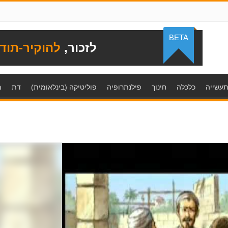
BETA
לזכור,
להוקיר-תוד
עשייה
כלכלה
חינוך
פילנתרופיה
פוליטיקה (בינלאומית)
דת
מ