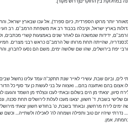
 במחלוקת בין החוקרים[דרוש מקור].
ה (מאוחר יותר מרוקו הספרדית, כיום ספרד), אל עכו שבארץ ישראל, והת
דולות בארץ ישראל, וקיבלה בכבוד רב את משפחת הרמב"ם. רב העיר 
 הרמב"ם, ידידות שנמשכה גם לאחר שנים באמצעות קשרי מכתבים, ול
ת אלכסנדריה, שהייתה תחת מרותו של הרמב"ם כראש רבני מצרים. חמי
רבי יפת בירושלים, שהו שם שלושה ימים, משם הם נסעו לחברון, והת
 לים, וביום שבת, עשירי לאייר שנת תתקכ"ה עמד עלינו נחשול שבים
אלו אצום בהם ואתענה בהם... ואצווה על בני לעשות כן עד סוף כל הדורו
ירח סיוון, יצאתי מן הים בשלום ובאתי לעכו ונצלתי מן השמד והגענו ל
יום שלישי בשבת, ד' חשוון, יצאנו מעכו לעלות לירושלים תחת סכנה, ונ
שה ימים לירח מרחשון. ובאחד בשבת, ט' בחודש חשוון יצאתי מירושלי
.. נדרתי שיהיו יום טוב ותפילה ושמחה לה' לאכילה ולשתייה... וכשם שז
נחמתה, אמן.