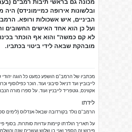
מכונה גם בראשי תיבות רמב"ם (בערב
ובלשונות אירופה כמיימונידס) היה מ
הביניים, איש אשכולות ורופא. הרמב
ועל כן הוא אחד האישים החשובים ו
לא קם כמשה" והוא אף הוכתר בכינו
מובהקת שבאה לידי ביטוי בכתביו.
מכתביו של הרמב"ם הושפע כמעט כל הוגה יהודי שק
לייבוביץ ועד דניאל סיבוני ועוד. הוכר כפילוסוף 
אקווינס, גוטפריד לייבניץ ועוד. על ספרו מורה הנב
לידתו
הרמב"ם נולד בקורדובה שבאל-אנדלוס (לימים ספרד),
על תאריך הולדתו קיימות עדויות סותרות. בסוף פי
פירוש זה הספר ואני בן שלוש ועשרים שנה והשלמתי