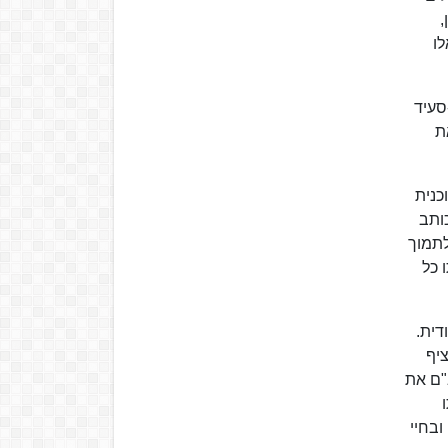
,
ו
סעיד
ת
כנית
ותב
לתמוך
 כל
דית.
יף
"ם את
ובחיי