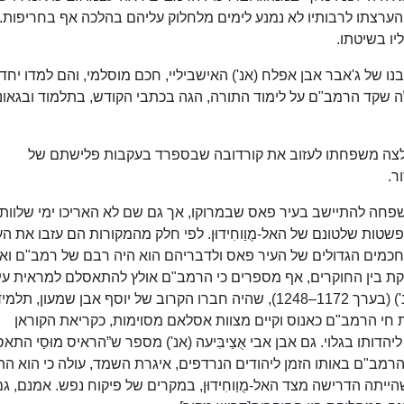
 הערצתו לרבותיו לא נמנע לימים מלחלוק עליהם בהלכה אף בחריפות. 
יו בשיטתו.
ו של ג'אבר אבן אפלח (אנ') האישביליי, חכם מוסלמי, והם למדו יחד
ה שקד הרמב"ם על לימוד התורה, הגה בכתבי הקודש, בתלמוד ובגאוני
רה), נאלצה משפחתו לעזוב את קורדובה שבספרד בעקבות פלישתם של
ר.
חה להתיישב בעיר פאס שבמרוקו, אך גם שם לא האריכו ימי שלוות
טות שלטונם של האל-מֻוַוחִידוּן. לפי חלק מהמקורות הם עזבו את הע
החכמים הגדולים של העיר פאס ולדבריהם הוא היה רבם של רמב"ם ואח
קת בין החוקרים, אף מספרים כי הרמב"ם אולץ להתאסלם למראית עין
באותה תקופה. ההיסטוריון הערבי אבן אלקפטי (אנ') (בערך 1172–1248), שהיה חברו הקרוב של יוסף אבן שמעון, תלמ
חי הרמב"ם כאנוס וקיים מצוות אסלאם מסוימות, כקריאת הקוראן
ותו בגלוי. גם אבן אבי אֻצַיבִּיעה (אנ') מספר ש”הראיס מוּסַי התא
הרמב"ם באותו הזמן ליהודים הנרדפים, איגרת השמד, עולה כי הוא הת
ה הדרישה מצד האל-מֻוַוחִידוּן, במקרים של פיקוח נפש. אמנם, גם