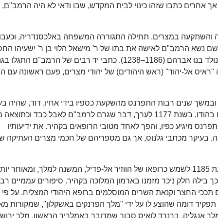
ך אחרים כתבו שזהו כינוי לבית המקדש, שבו ודאי לא היה הרמב"ם, ו
והשתקעה במצרים. תחילה התגוררה המשפחה באלכסנדריה, וכעבו
שם נשא הרמב"ם לאישה את בתו של ר' מישאל הלוי בן ר' ישעיהו החס
הלוי אלתקא, חתנו של רבי דוסא בן יעקב, ושם גם נולד בנו אברהם (1186–1238). כתבי יד רבים של הרמב"ם התג
ראיס אל-יהוד" (ראש היהודים) של יהודי מצרים, פעם ראשונה עם הג
במשך שנים רבות התפרנס מהשקעת כספיו בידי אחיו, דוד, שהיה בע
ספינה וסחר באבנים יקרות; אך לאחר שטבע האח בהודו, בשנת 1177 לערך, דבר שגרם לרמב"ם לאבל כבד וכתוצ
ס מיגיע כפיו, והפך לאחד מטובי הרופאים בקהיר. את ידיעותיו
, בעיקר מכתבי גלנוס, אך גם מספריהם של חכמי מצרים העתיקה ש
בשל מומחיותו הרבה ברפואה, החל הרמב"ם בשנת 1185 לשמש כרופאו של הווזיר אל-פדיל, המשנה למלך, ומאוחר
 בילה חלק ניכר מזמנו בארמון המלוכה בקהיר. סיפורים עממיים רב
 תככי החצר וקנאת השרים המוסלמים ברופא היהודי המצליח. על פי
תפקיד דומה שהוצע לו על ידי "מלך הפרנקים באשקלון", שמקורות מא
 מלך אנגליה. ברנרד לואיס סבור שמדובר באמלריך הראשון, מלך ירוש