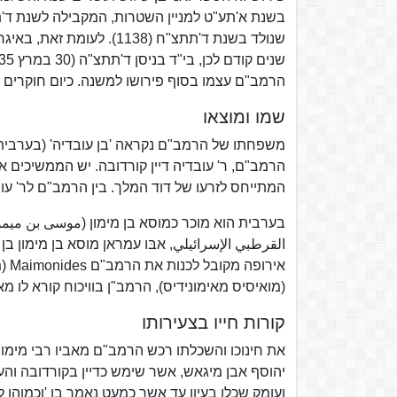
הרמב"ם עצמו בסוף פירושו למשנה. כיום חוקרים
שמו ומוצאו
משפחתו של הרמב"ם נקראה 'בן עובדיה' (בערבית
הרמב"ם, ר' עובדיה דיין קורדובה. יש הממשיכים 
המתייחס לזרעו של דוד המלך. בין הרמב"ם לר' עובדיה די
בערבית הוא מוכר כמוסא בן מימון (موسى بن ميمو
القرطبي الإسرائيلي, אבּו עמראן מוסא בן מימון 
(מואיסיס מאימונידיס), הרמב"ן בוויכוח קורא לו מ
קורות חייו בצעירותו
את חינוכו והשכלתו רכש הרמב"ם מאביו רבי מימון 
יהוסף אבן מיגאש, אשר שימש כדיין בקורדובה והע
ועומק שכלו בעיון עד אשר כמעט נאמר בו 'וכמוהו 