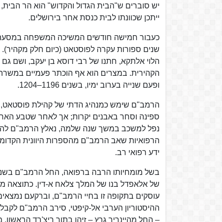
יש סוברים ש"הבית הגדול והקדוש" הוא הר הבית, א
ייתכן שכוונתו לבית כנסת אחר בירושלים.
כעבור חמישה חודשים המשיכה המשפחה במסעה 
שנים ספורות עקרה לפוסטאט (כיום חלק מקהיר). 
הקהירית. במצרים הוא אף הוכתר פעמיים במשרה "
ופעם שנייה בערוב ימיו, בשנים 1196–1204.
הרמב"ם שימש כמנהיג הדתי של קהילת פוסטאט, ו
נפל למשכב במשך שנה שלמה, נאלץ הרמב"ם להתפרנ
הרפואיות שאב הרמב"ם מהספרות היוונית הקדומה
ידע רפואי רב.
של אלאפדל בנו של המלך צלאח א-דין. כתוצאה מכך
עוסקים בתקופה זו בחיי הרמב"ם, וברקעם נמצאים
ההיסטוריון הערבי אל-קיפטי, סירב הרמב"ם לקבל 
– החל מהיינריך גרץ – זיהו בתור ריצ'רד הראשון,