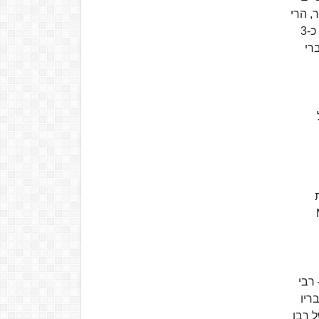
בת הספר, הרי
שנולד בשנת ד'תתצ"ח (1138). לעומת זאת, באיגרת המיוחסת לנכדו של הרמב"ם, רבי דוד הנגיד, נכתב שהרמב"ם נולד כ-3
דברי
Μω
 רבי
ריו
ל רבו