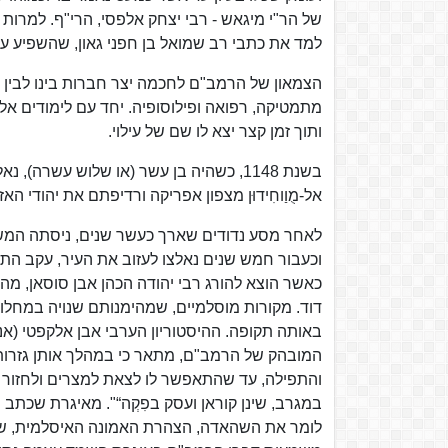
של הר"י מיגאש - רבי יצחק אלפסי, הרי"ף. למרות
למד את כתבי רב שמואל בן חפני גאון, שהשפיע על
הצמאון של הרמב"ם לחכמה יצר חברות בינו לבין בנ
מתמטיקה, רפואה ופילוסופיה. יחד עם לימודים אל
ותוך זמן קצר יצא לו שם של עילוי.
בשנת 1148, כשהיה בן עשר (או שלוש עש
אל-מֻוַוחִידוּן מצפון אפריקה ורדיפתם את יהודי האזו
לאחר מסע נדודים שארך כעשר שנים, ניסתה המשפ
וכעבור חמש שנים נאלצו לעזוב את העיר, עקב התפש
כאשר הוצא להורג רבי יהודה הכהן אבן סוסאן, מ
דוד. מקורות מוסלמיים, שמהימנותם שנויה במחלו
המובהק של הרמב"ם, מתאר כי במהלך אותן גזרות 
והתפילה, עד שהתאפשר לו לצאת למצרים ולחזור ליהד
במגרב, שינן קוראן ועסק בפִקְה“". מאיגרת שכתב 
לומר את השהאדה, הצהרת האמונה האיסלמית, שהיית