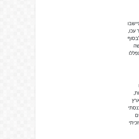
יישבו
עכו,
בסוף
שה
פללו
ת,
ארץ
כנסתי
ם
כיתי