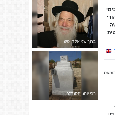
ימי
ודי
שה
ית
ברוך שמואל דויטש
כתומאס
רבי יוחנן הסנדלר
יים