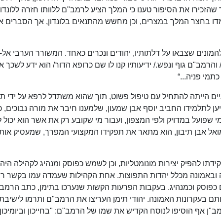
רות מאוחרים יותר שהזכירו את הסיפור טענו כי המלך הציע לרמב"ם ללוותו חזרה ללונדון
דו בחצר המלך במצרים, וכן מחשש מהתנאים בלונדון, אך הסברים אל
מונים שצבאו על דלתותיו, יהודים ונכרים כאחד. המשורר הערבי אל-
והרמב"ם גוף ונפש./ ידיעותיו קנו לו שם כרופא הדור/ הוא ידע לשכך א
תמי פניה...“
ים הייתה להתחיל עם טיפול פשוט, תוך שהוא משתדל לרפא על ידי תו
ן לתלמידו החביב יוסף אבן שמעון, שלמענו חיבר את מורה נבוכים, כ
 שפועל במדויק ולפי המצפון, ועבור מי שקובע רק את אשר הוא יכול 
ואל אבן תיבון, הוא מתאר את תפקידו המקצועי המפרך, שמעסיק אותו
תו להפיק יצירות מונומטליות, וכן לשמש כפוסק ומנהיג לקהילה היהו
ה ובאמונה מכלל יהדות התפוצות. אחת הקהילות שעמדה עמו בקשר רצ
 כפוסק וכמנהיג. בעקבות הפרעות הקשות שנערכו בתימן, כתב הרמב
ם בעקרונות האמונה. יהודי תימן העריצו את הרמב"ם ותרמו לישיבתו
ן אף הוסיפו לנוסח הקדיש את שמו של הרמב"ם: "בחייכון וביומיכון 