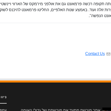
ותה תקופה רכשה פרמאונט גם את אולפני מירמקס של הארווי ויינשטיין 
ות זולה ועוד. באמצע שנות האלפיים, החליטו פרמאונט להיכנס לשוק
ונט הנפשה".
Contact Us
ניוו
אתר מורשת מתעד את מורשתם של גדולי האומה
עמוד