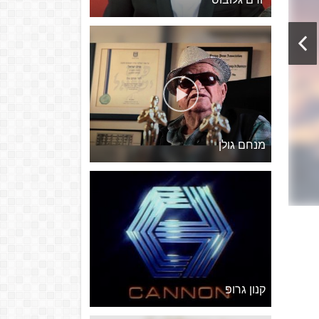
מנחם גולן
קנון גרופ