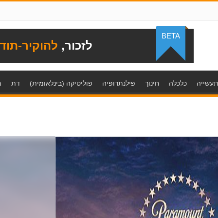
BETA
לזכור,
להוקיר-תוד
עשייה
כלכלה
חינוך
פילנתרופיה
פוליטיקה (בינלאומית)
דת
מ