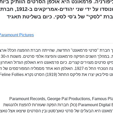
יפורניה. פרמאונט היא אולפן הסרטים הוותיק ביות
כיום. ראשיתה בשתי חברות הפקה שנוסדו על ידי שני יהודים-אמריקאים ב-1912, חברת
ברת "לסקי" של ג'סי לסקי. כיום בשליטת תאגיד
Paramount Pictures
ן דרך חברת "סרטי פרמאונט" החדשה, שהייתה חברת ההפצה הכלל-ארצ
המצליחה הראשו
 עד שנות ה-50 של המאה ה-20 הם הפיקו סרטים מצוירים קצרים. כיום פרמאונט היא האולפן הגדול האחרון
שעדיין שוכן בהוליווד עצמה. החברה שוכנת במשכנה הנוכחי החל מ-1927. האולפן הוא אחד מסמליה המפורסמים
ומסלול תיור מבוקש. ב 1919 יצרו אוטו מסמר ו פאט סיליבאן יצרו את פליקס החתול (1919) הסרט נקרא ine Follies
אונט מחזיקה ב-6 חברות שונות; Paramount Records, George Pal Productions, Famous Players,
Paramount Digital Entertainment, Paramount Players, MTV Films (כולן חברות הפקה שעוזרות להפצת ולהנגשת
אונט היא הבעלים של סרטי טאצ'סטון ובין הסרטים שיצאו אצל טאצ'ס