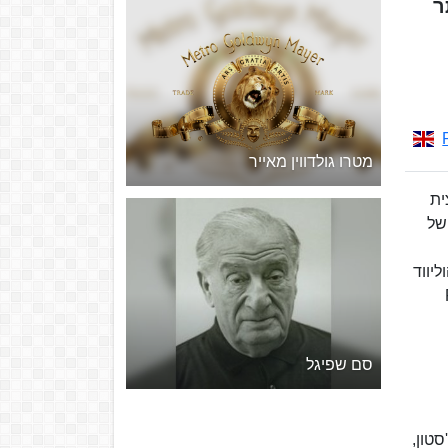
ר
מטרו גולדווין מאייר
ית
נה. ב-1916 אוחדו שלוש החברות. במהלך השנים הפיקה פרמאונט והפיצה אלפי סרטים. משנות ה-30 של
 של הוליווד
Fel
סם שפיגל
טון,