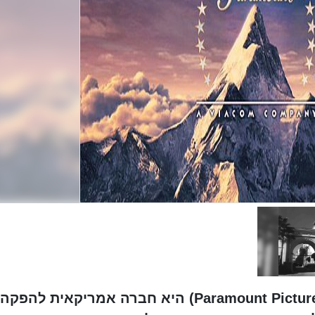
פרמאונט (באנגלית: Paramount Pictures Corporation) היא חברה אמריקאית להפקה