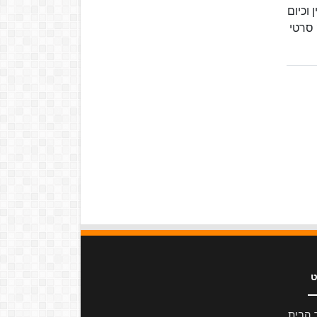
וכיום
 סרטי
ט
 הבית