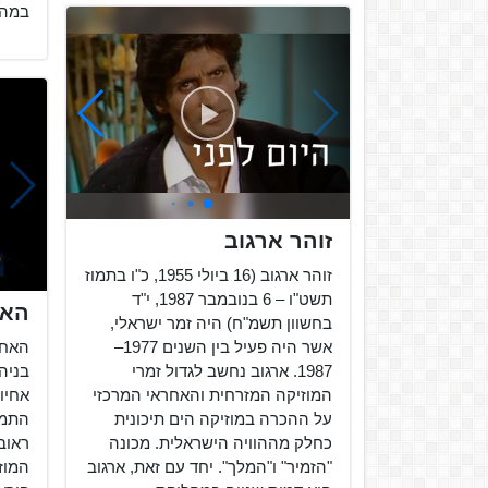
במהלך שנ
זוהר ארגוב
זוהר ארגוב (16 ביולי 1955, כ"ו בתמוז
תשט"ו – 6 בנובמבר 1987, י"ד
האח
בחשוון תשמ"ח) היה זמר ישראלי,
אשר היה פעיל בין השנים 1977–
האחי
1987. ארגוב נחשב לגדול זמרי
בניהו
המוזיקה המזרחית והאחראי המרכזי
אחיו 
על ההכרה במוזיקה הים תיכונית
התמח
כחלק מההוויה הישראלית. מכונה
ראובנ
"הזמיר" ו"המלך". יחד עם זאת, ארגוב
המוז