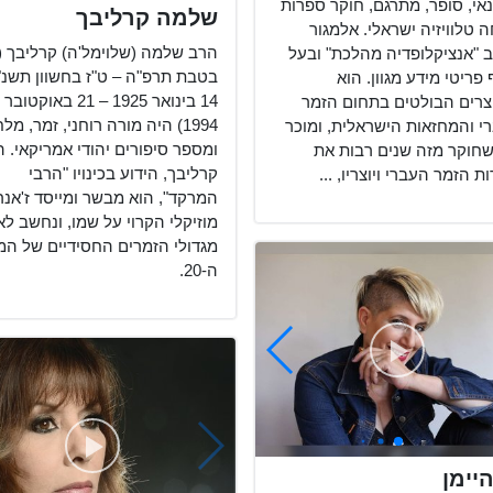
נאי, סופר, מתרגם, חוקר ספרות
שלמה קרליבך
 טלוויזיה ישראלי. אלמגור
הרב שלמה (שלוימל'ה) קרליבך (
 "אנציקלופדיה מהלכת" ובעל
בטבת תרפ"ה – ט"ז בחשוון תשנ"
פריטי מידע מגוון. הוא
14 בינואר 1925 – 21 באוקטובר
צרים הבולטים בתחום הזמר
1994) היה מורה רוחני, זמר, מלח
י והמחזאות הישראלית, ומוכר
ומספר סיפורים יהודי אמריקאי. 
שחוקר מזה שנים רבות את
קרליבך, הידוע בכינויו "הרבי
ת הזמר העברי ויוצריו, ...
המרקד", הוא מבשר ומייסד ז'אנר
מוזיקלי הקרוי על שמו, ונחשב ל
מגדולי הזמרים החסידיים של ה
ה-20.
היימן