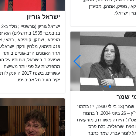
אי, מפיק, אמרגן, מסעדן
יין ישראלי.
ישראל גוריון
ישראל גוריון (גורשטיין; נולד ב-2
בנובמבר 1935 בירושלים) הוא 
מוזיקאי, שחקן, קומיקאי, במאי, צי
פנטומימאי, מלחין ורקדן ישראלי.
אחד האמנים הרב-גוניים ביותר
שפועלים בישראל, ושנותיו על ה
מתפרשות על פני יותר משישה
עשורים. בשנת 2017 הוענק 
יקיר העיר תל אביב-יפו.
י שמר
נעמי שמר (13 ביולי 1930, י"ז בתמוז
ה'תר"ץ – 26 ביוני 2004, ז' בתמוז
ס"ד) הייתה משוררת, מוזיקאית
ונאית ישראלית. כלת פרס
ל לזמר עברי. שמר כתבה