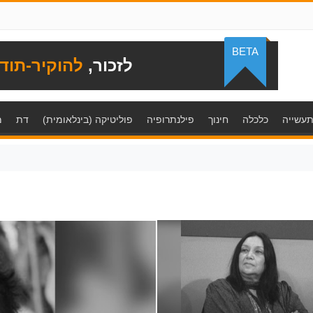
BETA
לזכור,
להוקיר-תוד
עשייה
כלכלה
חינוך
פילנתרופיה
פוליטיקה (בינלאומית)
דת
מ