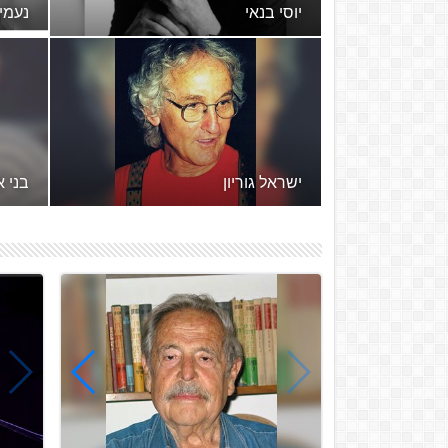
יהונתן גפן
נעמי
יהונתן גפן (נולד ב-22 בפברואר
1947) הוא משורר, מחזאי, סופר,
עיתונאי, תסריטאי, פזמונאי,
בתמו
סאטיריקן, פובליציסט ומתרגם
מוזיק
ישר...
דן אלמגור
אלדד
דן אלמגור (נולד ב-13 ביולי 1935)
הוא מחזאי, פזמונאי, פובליציסט,
עיתונאי, סופר, מתרגם, חוקר
מנצח
ספרות ומנחה טלוויזיה ישראל...
להקת 