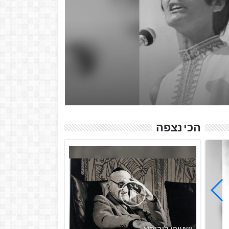
יפה ירקוני (24 בדצמבר 1925 – 1 בינואר 2012) הייתה מהבולטות שבזמרות
, המזוהה ע...
הכי נצפה