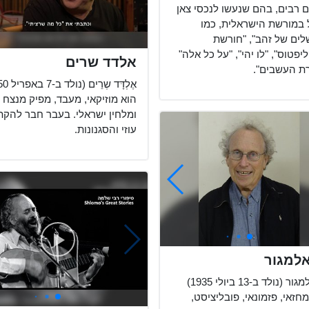
ם רבים, בהם שנעשו לנכסי צאן
 במורשת הישראלית, כמו
שלים של זהב", "חורשת
פטוס", "לו יהי", "על כל אלה"
אלדד שרים
רת העשבים".
הוא מוזיקאי, מעבד, מפיק מנצח
ומלחין ישראלי. בעבר חבר להקת
עוזי והסגנונות.
אלמגור
דן אלמגור (נולד ב-13 ביולי 1935)
חזאי, פזמונאי, פובליציסט,