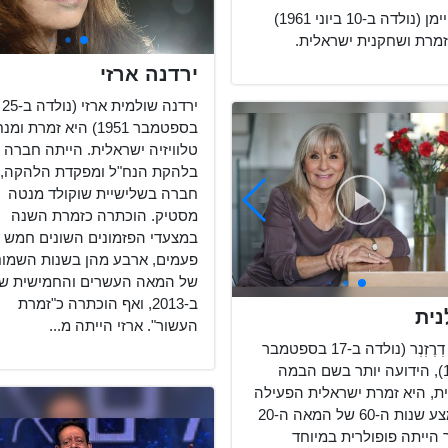
סי היימן (נולדה ב-10 ביוני 1961)
זמרת ושחקנית ישראלית.
ירדנה ארזי
ירדנה שולמית ארזי (נולדה ב-25
בספטמבר 1951) היא זמרת ו
טלוויזיה ישראלית. הייתה חברה
בלהקת הנח"ל ומפקדת הלהקה,
חברה בשלישיית שוקולד מנטה
מסטיק. הוכתרה כזמרת השנה
במצעדי הפזמונים השונים חמש
פעמים, ארבע מהן בשנות השמונ
של המאה העשרים והחמישית ש
ב-2013, ואף הוכתרה כ"זמרת
נית
העשור". ארזי הייתה מ...
חנה דְרֶזְנְר (נולדה ב-17 בספטמבר
1947), הידועה יותר בשם הבמה
נִית, היא זמרת ישראלית הפעילה
מאמצע שנות ה-60 של המאה ה-20
 הייתה פופולרית במיוחד