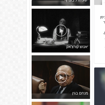
ישעיהו ליבוביץ
1932, ז' בניסן
ייר
,
יאנוש קורצ'אק
מנחם בגין