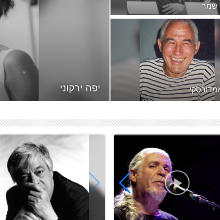
 שמר
נעמי שמר (13 ביולי 1930, י"ז
בתמוז ה'תר"ץ – 26 ביוני 2004, ז'
ז ה'תשס"ד) הייתה משוררת,
אית ופזמונאית ישראלית...
יפה ירקוני
 שרים
אֶלְדָּד שְרֵים (נולד ב-7 באפריל
1950) הוא מוזיקאי, מעבד, מפיק
ישראל, כלת פרס ישראל לזמר עברי לשנת 1998
 ומלחין ישראלי. בעבר חבר
עוזי והסגנונות.