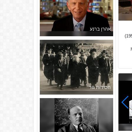
אהרן ברנע
אֶלְדָּד שְרֵים (נולד ב-7 באפריל 1950)
חסידות גור