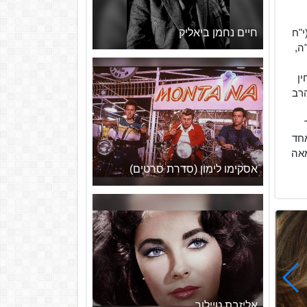
חיים נחמן ביאליק
י"ח
ה,
ין
הרב
אחד
מאה
אסקימו לימון (סדרת סרטים)
אליזבת טיילור