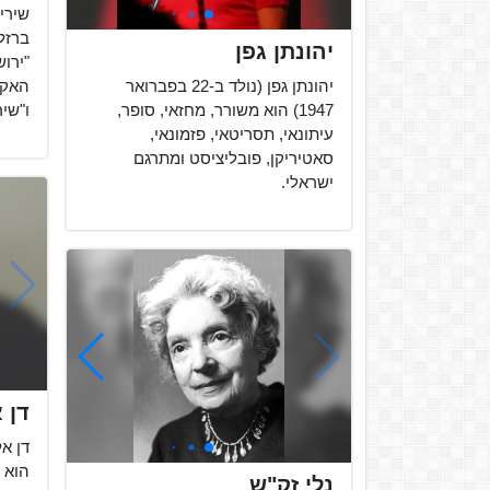
שירי
ברזל
יהונתן גפן
"ירו
יהונתן גפן (נולד ב-22 בפברואר
האקלי
1947) הוא משורר, מחזאי, סופר,
ו"שי
עיתונאי, תסריטאי, פזמונאי,
סאטיריקן, פובליציסט ומתרגם
ישראלי.
דן 
הוא מ
נלי זק"ש