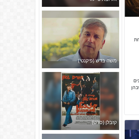
מנחת
משה בדש (פיקנטי)
ים
בהן
קזבלן (סרט)