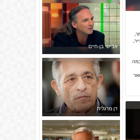
זמר,
יר,
אבישי בן-חיים
במה
לו תואר
דן מרגלית