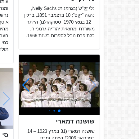
עיתו
נלי זַקְ"שׂ (בגרמנית: Nelly Sachs,
ומנחה
נהגה "זָקְס"; 10 בדצמבר 1891, ברלין
נחשב
– 12 במאי 1970, סטוקהולם) הייתה
אוסף 
משוררת ומחזאית יהודיה-גרמנייה,
מהיו
כלת פרס נובל לספרות בשנת 1966.
העבר
כמי 
תולדו
שושנה דמארי
שושנה דמארי (31 במרץ 1923‏ – 14
סי 
בפברואר 2006) הייתה זמרת