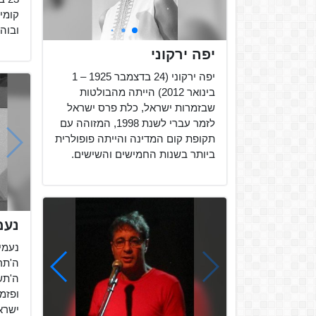
קומיק
ובוהמ
יפה ירקוני
יפה ירקוני (24 בדצמבר 1925 – 1
בינואר 2012) הייתה מהבולטות
שבזמרות ישראל, כלת פרס ישראל
לזמר עברי לשנת 1998, המזוהה עם
תקופת קום המדינה והייתה פופולרית
ביותר בשנות החמישים והשישים.
נעמ
ה'תש
ופזמ
ישרא