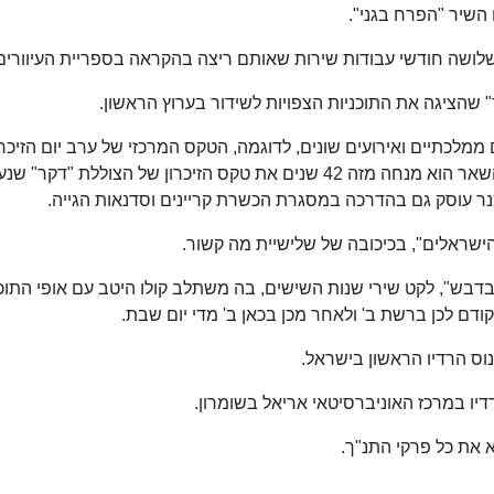
 השיר "הפרח בגני".
שהציגה את התוכניות הצפויות לשידור בערוץ הראשון.
כתיים ואירועים שונים, לדוגמה, הטקס המרכזי של ערב יום הזיכרו
לחללי מערכות ישראל ונפגעי פעולות האיבה. בין השאר הוא מנחה מזה 42 שנים את טקס הזיכרון של הצוללת "
. כנר עוסק גם בהדרכה במסגרת הכשרת קריינים וסדנאות הגייה.
הישראלים", בכיכובה של שלישיית מה קשור.
בדבש", לקט שירי שנות השישים, בה משתלב קולו היטב עם אופי התוכ
קודם לכן ברשת ב' ולאחר מכן בכאן ב' מדי יום שבת.