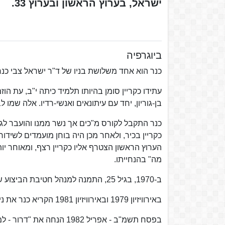
ישראל, בערוץ הראשון ובערוץ 33.
ביוגרפיה
כנר הוא אחד משלושת בניו של ד"ר ישראל צבי כנר
עתידו כקריין סומן בהיותו תלמיד כיתה י"ב, עת
בן-גוריון, יחד עם עיתונאים ואנשי-רדיו. אלה שמו לב
כנר התקבל לקורס מ"כים אך נשר ממנו והועבר לג
כקריין בכיר, ולאחר מכן היה בוחן מועמדים לשידו
הערוץ הראשון הצטרף אליו כקריין רצף, ומאוחר יות
מה" בהנחייתו.
ב-1970, בגיל 25, התמנה למנהל חטיבת הביצוע של קול ישראל.
באירוויזיון 1979 ובאירוויזיון 1981 הקריא כנר את ניקוד השופטים הישראלי. בשנים 1980‏-1982 הנחה את תחרות השירוויזיון.
בפסח תשמ"ב - אפריל 1982 