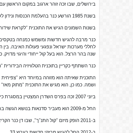
בירושלים, שבו זכה זוהר ארגוב במקום הראשון עם
בשנת 1985 הורשע כנר בהעלמת הכנסות ונידון לשלושה חודשי עבודות שירות שאותם ריצה בהקראה בספריית העיוורים.
בשנות השמונים הגיש את התוכנית "לקראת שידור" 
כנר מרבה להגיש חדשות ומשמש כמנחה בטקסים ממל
שנה בהר הרצל. הוא בעל קול ייחודי והיגוי מדויק
כנר השתתף כקריין בתוכנית הטלוויזיה הבידורית "
התוכנית שאיתה הוא מזוהה במיוחד היא "צפיחית 
ושמה. כמו כן, הוא מגיש את התוכנית "מתוק מאז" 
ביוני 2007 זכה בפרס השדרן המצטיין במסגרת כינוס הרדיו הראשון בישראל.
החל מ-2009 הוא מעביר סדנאות בנושא הגשה ברדיו במרכז האוניברסיטאי אריאל בשומרון.
ב-2011 הופק מיזם "קול התנ"ך", שבו דן כנר הקריא את כל פרקי התנ"ך.
ב-2012 החל להגיש מבזקי חדשות בערוץ 33.