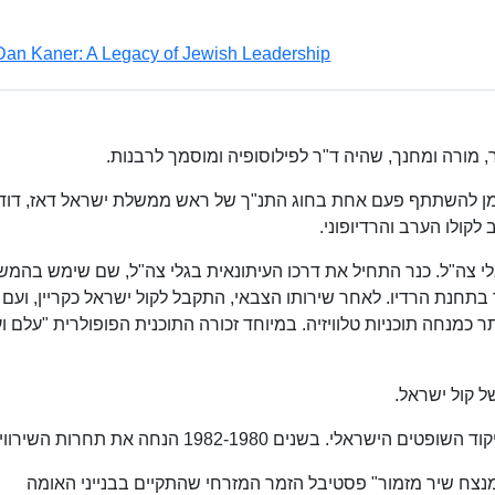
Dan Kaner: A Legacy of Jewish Leadership
, מורה ומחנך, שהיה ד"ר לפילוסופיה ומוסמך לרבנות.
 הוזמן להשתתף פעם אחת בחוג התנ"ך של ראש ממשלת ישראל דאז, דוד
 לקולו הערב והרדיופוני.
לי צה"ל. כנר התחיל את דרכו העיתונאית בגלי צה"ל, שם שימש בהמש
ר בתחנת הרדיו. לאחר שירותו הצבאי, התקבל לקול ישראל כקריין, ועם
ר כמנחה תוכניות טלוויזיה. במיוחד זכורה התוכנית הפופולרית "עלם ו
הנחה את "דרור - למנצח שיר מזמור" פסטיבל הזמר המזרחי שהתקיים בבנייני האומה