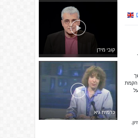
קובי מידן
ך
 הקמת
על
כרמית גיא