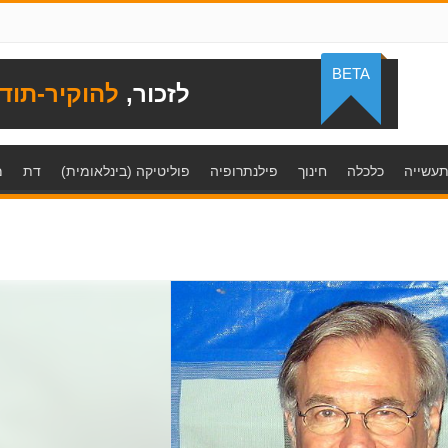
BETA
לזכור,
להוקיר-תוד
עשייה
כלכלה
חינוך
פילנתרופיה
פוליטיקה (בינלאומית)
דת
מ