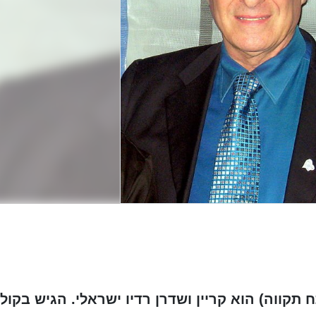
נולד ב-4 בדצמבר 1945 בפתח תקווה) הוא קריין ושדרן רדיו ישראלי. הגיש בקול