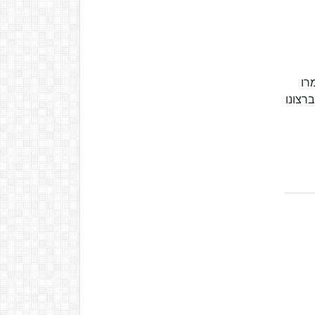
רו
 ברצונו