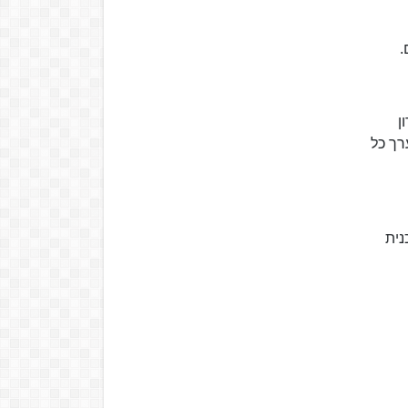
ן
דקר" שנערך כל
נית