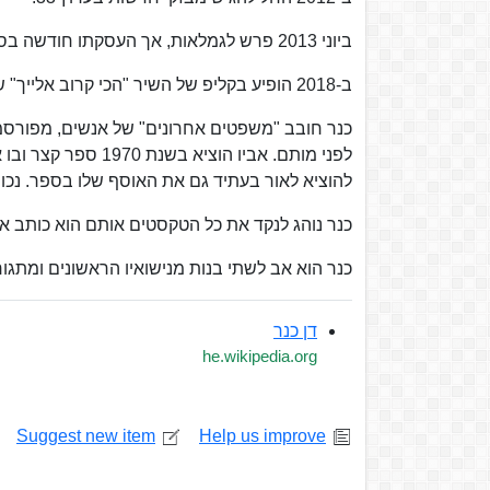
ביוני 2013 פרש לגמלאות, אך העסקתו חודשה בספטמבר אותה שנה ובהמשך, עבר לעבוד בתאגיד השידור הישראלי.
ב-2018 הופיע בקליפ של השיר "הכי קרוב אלייך" של עילי בוטנר ואביב אלוש.
כנר חובב "משפטים אחרונים" של אנשים, מפורסמ
לפני מותם. אביו הו
להוציא לאור בעתיד גם את האוסף שלו בספר. נכון 
כנר נוהג לנקד את כל הטקסטים אותם הוא כותב או
כנר הוא אב לשתי בנות מנישואיו הראשונים ומתג
דן כנר
he.wikipedia.org
Suggest new item
Help us improve