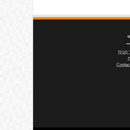
ט
 הבית
ת
Contac