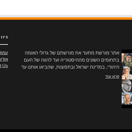
ניוו
אתר מורשת מתעד את מורשתם של גדולי האומה
עמוד
אודו
בתחומים השונים מההיסטוריה ועד להווה של העם
t Us
היהודי, במדינת ישראל ובתפוצות, שהביאו אותנו עד
הלום.
קרא עוד