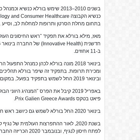
בתחום מחלת הסרטן ותרופות למחלות לב, וסייע בהשקת התרופות
ב-11 אחוזים.
ובינואר 2019 החל לשמש בתפקיד בפועל, במקום איאן ריד.
באפריל 2019 קיבל את הפרס "המנהיג היו
פיאט בטקס Prix Galien Greece Awards.
בינואר 2020 החל בורלא לשמש גם כיושב ראש חברת פייזר, לאחר פרישתו של קודמו, איאן ריד.
בשנת 2020, לאור ההתפרצות העולמית של נ
לפתח חיסון לנגיף, ובנובמבר 2020 הכריזה החברה על יעילות החיסון ב-90 אחוזים מהמקרים.