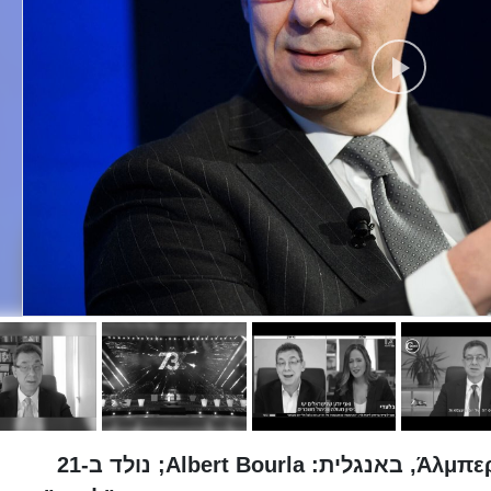
אלברט בורלא (ביוונית: Άλμπερτ Μπουρλά, באנגלית: Albert Bourla; נולד ב-21