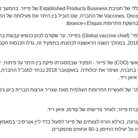
בשנים 2010–2013 שימש בורלא כנשיא וכמנהל כללי של חטיבת Established Products Business של פי
כנשיא הקבוצה Vaccines, Oncology and Consumer Healthcare של החברה, שם הוביל בין היתר את פעילותה
 Eliquis ו-Ibrance.
מאז, מילא בורלא את תפקיד "ראש החיסונים העולמי" (Global vaccine chief) בפייזר, עד שקודם לכהן כנשיא ק
חדשנית (Innovative Health) של החברה בינואר 2016. במהלך השנה הראשונה לכהונתו בתפקיד זה, גדלו הכנסות 
בינואר 2018 מונה בורלא לכהן כמנהל התפעול הראשי (COO) של פייזר - תפקיד שבמסגרתו פיקח בין היתר על פיתוח,
ומכירת תרופות. בתפקיד זה שיפר בורלא תהליכים בחברה, ושיפר את יכולותיה. באוקטובר 2018 נבחר למנכ"ל החברה,
וני הבולט" של תעשיית התרופות העולמית מאת שגריר ארצות הברית ביוון ג'פ
גיף קורונה, בורלא הורה לצוותים של פייזר לפעול בדד ליין אגרסיבי במאמץ