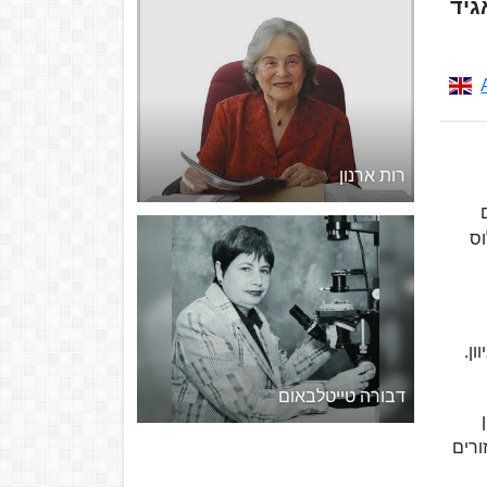
אגיד
רות ארנון
וס
וון.
דבורה טייטלבאום
ן
ורים