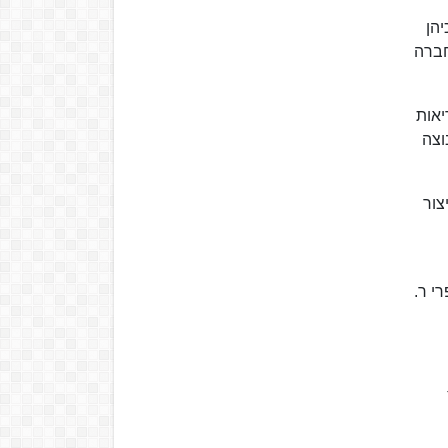
יזר. בהמשך כיהן
 של החברה
בוצת בריאות
הקבוצה
 ייצור
רי ר.