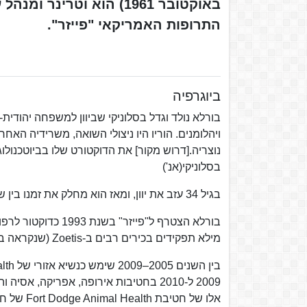
באוקטובר 1961) הוא וטרי
התרופות האמריקאי "פייזר".
ביוגרפיה
בורלא נולד וגדל בסלוניקי שביוון למשפחה יהודית-
ויהלומנים. הוריו היו ניצולי השואה, משרידיה הא
נוצריה.[דרוש מקור] את הדוקטורט שלו בביוטכנול
בסלוניקי(אנ')
בגיל 34 עזב את יוון, ומאז הוא מחלק את זמנו בין שבע ערים בארבע מדינות.
בורלא הצטרף ל"פייז
מילא תפקידים בכירים רבים ב-Zoetis (שנקראה בזמנו "Animal Health") ובאגפים נוספים של פייזר.
2009 ל-2010 בחטיבות אירופה, אפריקה, 
אלו של חטיבת Fort Dodge Animal Health של חברת Wyeth עם פייזר.