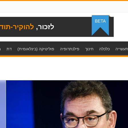
BETA
לזכור,
להוקיר-תוד
עשייה
כלכלה
חינוך
פילנתרופיה
פוליטיקה (בינלאומית)
דת
מ