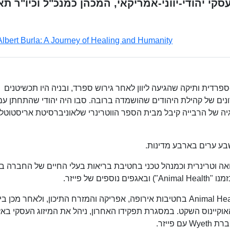
נר ומנהל עסקי יהודי-יווני-אמריקאי, המכהן כמנכ"ל וכיו"ר ת
Albert Burla: A Journey of Healing and Humanity
ספרדית ותיקה שהגיעה ליוון לאחר גירוש ספרד, ובניה היו תכשיטנים
חרונים של קהילת היהודים שהושמדה ברובה. סבו היה יהודי שהתחתן עם
וגיה של הרבייה קיבל מבית הספר הווטרינרי שלאוניברסיטת אריסטוטל
ר" בשנת 1993 כדוקטור לרפואה וטרינרית וכמנהל טכני בחטיבת בריאות בעלי החיים של החברה בי
בין השנים 2005–2009 שימש כנשיא אזורי של Animal Health בחטיבות אירופה, אפריקה והמזרח התיכון, ולאחר מכן בי
אסיה והאוקיינוס השקט. במסגרת תפקידו האחרון, ניהל את המיזוג העסקי באז