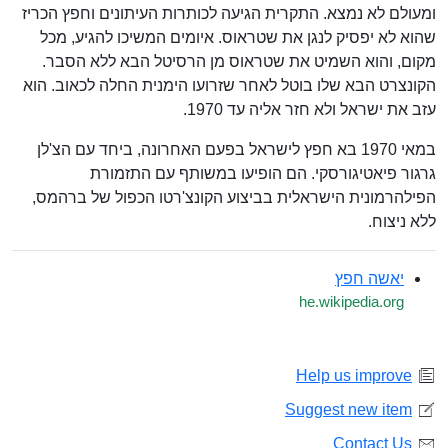
ומעולם לא נמצא. התקרית הגיעה לכותרות העיתונים וחפץ הכריז
שהוא לא יפסיק לנגן את שטראוס. איומים המשיכו להגיע, מכל
מקום, והוא השמיט את שטראוס מן הרסיטל הבא ללא הסבר.
הקונצרט הבא שלו בוטל לאחר שזרועו הימנית החלה לכאוב. הוא
עזב את ישראל ולא חזר אליה עד 1970.
במאי 1970 בא חפץ לישראל בפעם האחרונה, ביחד עם הצ'לן
גרגור פיאטיגורסקי. הם הופיעו במשותף עם התזמורת
הפילהרמונית הישראלית בביצוע הקונצ'רטו הכפול של ברהמס,
ללא ניצוח.
יאשה חפץ
he.wikipedia.org
Help us improve
Suggest new item
Contact Us