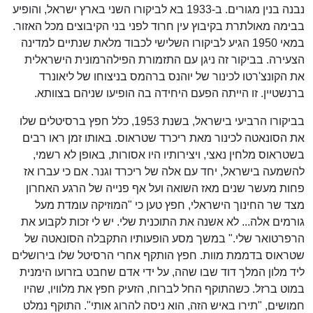
נבנה בנין מגורים. ב-1933 בא לביקורו השני בארץ ישראל, והופיע
בבימה מאולתרת בקיבוץ עין חרוד לפני בני הקיבוצים מכל האזור.
במאי 1950 הגיע לביקורו השלישי לכבוד מלאת שנתיים למדינה
הצעירה. בביקור זה ניגן עם התזמורת הפילהרמונית הישראלית
את הקונצ'רטו לכינור של יוהנס ברהמס בניצוחו של ליאונרד
ברנשטיין. זו הייתה הפעם היחידה בה הופיעו שניהם בצוותא.
בביקורו הרביעי בישראל, בשנת 1953, כלל חפץ ברסיטלים שלו
את הסונאטה לכינור מאת ריכרד שטראוס. באותו זמן ראו רבים
בשטראוס מלחין נאצי, ויצירותיו היו אסורות, באופן לא רשמי,
להשמעה בישראל, יחד עם אלה של ריכרד וגנר. אם כי עברו אז
פחות מעשר שנים מאז השואה ועל אף פנייה של הרגע האחרון
מצד שר החינוך הישראלי, חפץ טען כי "המוזיקה עומדת מעל
גורמים אלה... לא אשנה את התוכנית שלי. יש לי זכות לקבוע את
הרפרטואר שלי." במשך מסע הופעותיו התקבלה הסונאטה של
שטראוס בדממת מוות. חפץ הותקף אחרי הרסיטל שלו בירושלים
ליד מלון המלך דוד שבו שהה, על ידי אדם שחבט בזרועו הימנית
במוט ברזל. כשהתוקף החל לברוח, הזעיק חפץ את מלוויו, שהיו
חמושים, "תירו באיש הזה, הוא ניסה להרוג אותי". התוקף נמלט