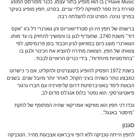
Have Music") בו הוא מופיע בתור עצמו, ככנר מפורסם המונע
סגירת בית ספר למוזיקה לילדי עניים. בסרט, חפץ מופיע בעיקר
בפרקי נגינה. הסרט זכה להצלחה רבה.
ברשותו של חפץ היו הן סטרדיוואריוס והן גוארנרי דל ג'זו "אקס
דוד" משנת 1740, שהעדיף לנגן בו והמשיך להחזיק בו עד מותו.
הגוארנרי מוצג כיום במוזיאון לגיון הכבוד בסן פרנסיסקו, לפי
צוואתו של חפץ. הצוואה מתירה להוציא את הכינור ולנגן בו
"בהזדמנויות מיוחדות", בידי כנרים הראויים לכבוד.
בשנת 1972 הפסיק להופיע בקונצרטים ולהקליט, אם כי כישרונו
כמבצע נותר כשהיה בעיני הקהל, לאחר יותר מיובל שנים. בשנים
הבאות לימד באוניברסיטת דרום קליפורניה עם חברו גרגור
פיאטיגורסקי. הוא נפטר בלוס אנג'לס מדום לב.
נכדו דני חפץ הוא מוזיקאי אמריקאי שהיה המתופף של להקת
"מיסטר באנגל".
סגנון
לחפץ הייתה טכניקה ללא דופי וויבראטו אצבעות מהיר. הטכניקה