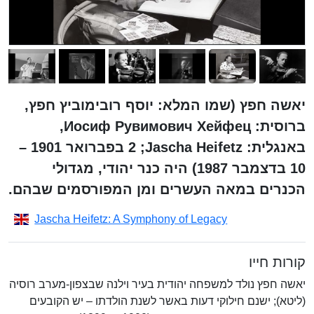
יאשה חפץ (שמו המלא: יוסף רובימוביץ חפץ,
ברוסית: Иосиф Рувимович Хейфец,
באנגלית: Jascha Heifetz;‏ 2 בפברואר 1901 –
10 בדצמבר 1987) היה כנר יהודי, מגדולי
הכנרים במאה העשרים ומן המפורסמים שבהם.
Jascha Heifetz: A Symphony of Legacy
קורות חייו
יאשה חפץ נולד למשפחה יהודית בעיר וילנה שבצפון-מערב רוסיה
(ליטא); ישנם חילוקי דעות באשר לשנת הולדתו – יש הקובעים