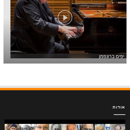
יפים ברונפמן
אודות