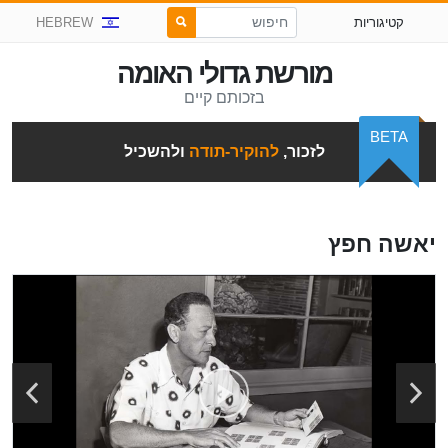
קטיגוריות
HEBREW
מורשת גדולי האומה
בזכותם קיים
BETA
לזכור,
להוקיר-תודה
ולהשכיל
יאשה חפץ