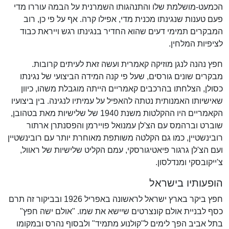
הכמעט-מושלמת שלו והתנהגותו השמרנית על הבמה עוררו מדי
פעם טענות שנגינתו מכנית מדי, אפילו קרה. אף על פי כן, רוב
המבקרים תמימי דעים שהוא החדיר בנגינתו רגש וייראת כבוד
לציפיות המלחין.
חפץ נהנה לנגן מוזיקה קאמרית ועשה זאת לעיתים קרובות.
מבקרים שונים גורסים, שעל פי קנה המידה הביצועי של נגינתו
כסולן, הצלחתו בהרכבים קאמריים הייתה מוגבלת משהו, כיוון
שאישיותו האמנותית נטתה להאפיל על עמיתיו לנגינה. בין ביצועיו
הקאמריים היו ההקלטות משנת 1940 של שלישיות מאת בטהובן,
שוברט וברהמס עם הצ'לן עמנואל פויירמן והפסנתרן ארתור
רובינשטיין, כמו גם הקלטה משותפת מאוחרת יותר עם רובינשטיין
ועם הצ'לן גרגור פיאטיגורסקי, עמם הקליט שלישיות של ראוול,
צ'ייקובסקי ומנדלסון.
הופעותיו בישראל
חפץ ביקר בארץ ישראל לראשונה באפריל 1926 ובביקור זה תרם
כסף לבניית אולם קונצרטים שיישא את שמו. "אולם ישה חפץ"
בתל אביב הפך לימים ל"קולנוע מתמיד" ולבסוף נהרס ובמקומו