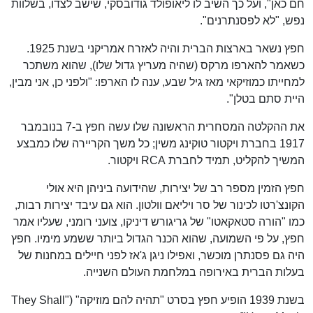
חם כאן", ועל כך השיב לו ליאופולד גודובסקי, שישב לצדו, בשלוות
נפש, "לא לפסנתרנים".
חפץ נשאר בארצות הברית והיה לאזרח אמריקני בשנת 1925.
כשאמר להארפו מרקס (שהיה מעריץ גדול שלו), שהוא משתכר
למחייתו כמוזיקאי מאז גיל שבע, ענה לו הארפו: "ולפני כן, אני מבין,
היית סתם בטלן".
את ההקלטה המסחרית הראשונה שלו עשה חפץ ב-7 בנובמבר
1917 בחברת ויקטור טוקינג משין; כל משך הקריירה שלו כמבצע
המשיך להקליט, תמיד לחברת RCA ויקטור.
חפץ הזמין מספר רב של יצירות, שהידועה ביניהן היא אולי
הקונצ'רטו לכינור של סר ויליאם וולטון. הוא גם עיבד יצירות רבות,
כמו "הורה סטאקאטו" של גריגורש דיניקו, צועני רומני, שעליו אמר
חפץ, על פי השמועה, שהוא הכנר הגדול ביותר ששמע מימיו. חפץ
היה גם פסנתרן מוכשר, ואפילו ניגן ג'אז לפני חיילים במחנות של
בעלות הברית באירופה במלחמת העולם השנייה.
בשנת 1939 הופיע חפץ בסרט "תהיה להם מוזיקה" ("They Shall