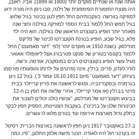
אותה שנה או שנתיים מוקדם יותר (1900 או 1899). אביו, ראובן,
היה מנצח התזמורת הסימפונית של וילנה, סבו ניסן היה מורה ידוע
למוזיקה בוורשה. בעקבותיהם החל חפץ לנגן בכינור בגיל שלוש.
בגיל חמש החל ללמוד בבית הספר למוזיקה בווילנה וחצי שנה
מאוחר יותר הופיע בקונצרט הראשון שלו בווילנה. הוא היה ילד
פלא, בגיל שבע, הופיע בנגינת הקונצ'רטו לכינור של פליקס
מנדלסון. בשנת 1910 או מוקדם יותר (לפי "דער מאמענט") החל
ללמוד בקונסרבטוריון של סנקט פטרבורג אצל ליאופולד אאואר.
מגיל עשר הופיע בקונצרטים רבים במוסקבה, אודסה, ורשה,
לודז',לונדון, פריס, ברלין, ווינה (פרטים על ילדותו והופעותיו פורסמו
בעיתון "דער מאמענט" מיום 18.10.1911 עמוד 3 ). בגיל 12 ניגן
בגרמניה ובסקנדינביה, ופגש לראשונה את פריץ קרייזלר בבית
פרטי בברלין (אז אמר קרייזלר, אחרי שליווה את חפץ בן ה-12
בביצוע הקונצ'רטו של מנדלסון, "עכשיו כולנו יכולים לשבור את
הכינורות שלנו על ברכינו"). בעקבות הצטיינותו, הספיק חפץ לבקר
בחלק גדול מארצות אירופה עוד בטרם מלאו לו עשרים.
ב-27 באוקטובר 1917 ניגן חפץ לראשונה בארצות הברית; רסיטל
זה בקרנגי הול היה לאגדה. הכנר מישה אלמן התלונן, "פיו, כמה