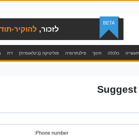
BETA
לזכור,
להוקיר-תוד
עשייה
כלכלה
חינוך
פילנתרופיה
פוליטיקה (בינלאומית)
דת
מ
Suggest
Phone number: