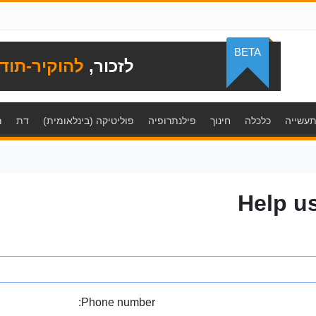
BETA
לזכור,
להוקיר-תוד
עשייה
כלכלה
חינוך
פילנתרופיה
פוליטיקה (בינלאומית)
דת
מ
Help u
Phone number: