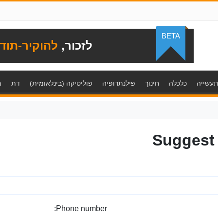
BETA
לזכור,
להוקיר-תוד
עשייה
כלכלה
חינוך
פילנתרופיה
פוליטיקה (בינלאומית)
דת
מ
Suggest
Phone number: