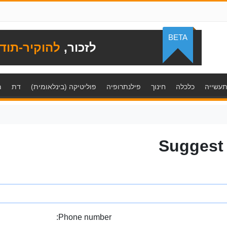
BETA
לזכור,
להוקיר-תוד
עשייה
כלכלה
חינוך
פילנתרופיה
פוליטיקה (בינלאומית)
דת
מ
Suggest
Phone number: