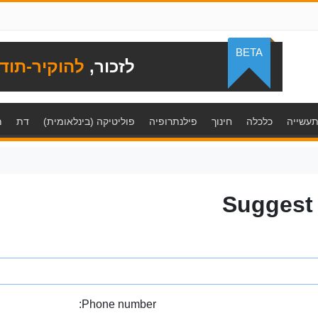
BETA
לזכור,
להוקיר-תוד
עשייה
כלכלה
חינוך
פילנתרופיה
פוליטיקה (בינלאומית)
דת
מ
Suggest
Phone number: