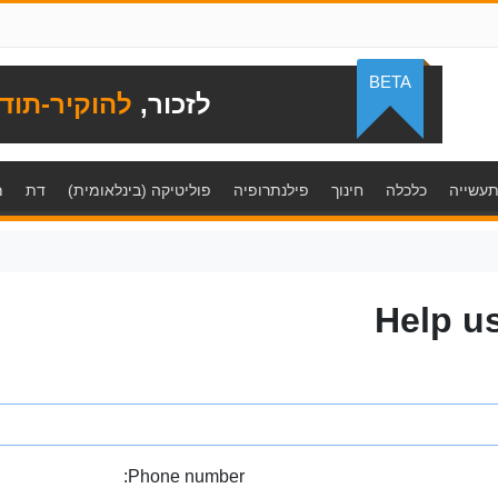
BETA
לזכור,
להוקיר-תוד
עשייה
כלכלה
חינוך
פילנתרופיה
פוליטיקה (בינלאומית)
דת
מ
Help u
Phone number: