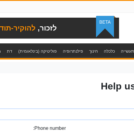
BETA
לזכור,
להוקיר-תוד
עשייה
כלכלה
חינוך
פילנתרופיה
פוליטיקה (בינלאומית)
דת
מ
Help u
Phone number: