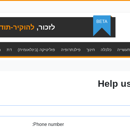
BETA
לזכור,
להוקיר-תוד
עשייה
כלכלה
חינוך
פילנתרופיה
פוליטיקה (בינלאומית)
דת
מ
Help u
Phone number: