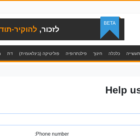
BETA
לזכור,
להוקיר-תוד
עשייה
כלכלה
חינוך
פילנתרופיה
פוליטיקה (בינלאומית)
דת
מ
Help u
Phone number: