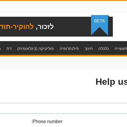
BETA
לזכור,
להוקיר-תוד
עשייה
כלכלה
חינוך
פילנתרופיה
פוליטיקה (בינלאומית)
דת
מ
Help u
Phone number: