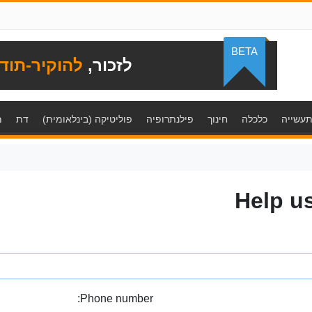
BETA
לזכור,
להוקיר-תוד
עשייה
כלכלה
חינוך
פילנתרופיה
פוליטיקה (בינלאומית)
דת
מ
Help u
Phone number: