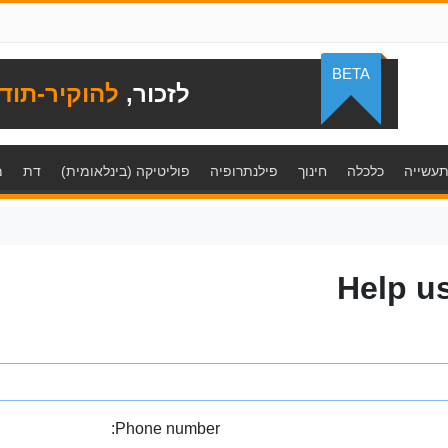
BETA
לזכור,
להוקיר-תוד
עשייה
כלכלה
חינוך
פילנתרופיה
פוליטיקה (בינלאומית)
דת
מ
Help u
Phone number: