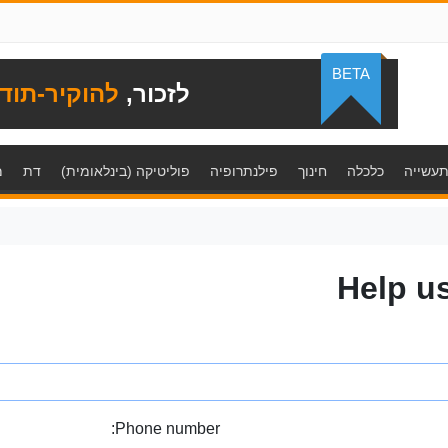
BETA
לזכור,
להוקיר-תוד
עשייה
כלכלה
חינוך
פילנתרופיה
פוליטיקה (בינלאומית)
דת
מ
Help u
Phone number: