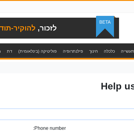
BETA
לזכור,
להוקיר-תוד
עשייה
כלכלה
חינוך
פילנתרופיה
פוליטיקה (בינלאומית)
דת
מ
Help u
Phone number: