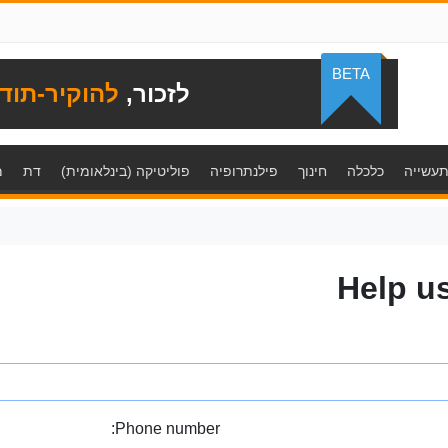
BETA
לזכור,
להוקיר-תוד
עשייה
כלכלה
חינוך
פילנתרופיה
פוליטיקה (בינלאומית)
דת
מ
Help u
Phone number: