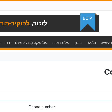
BETA
לזכור,
להוקיר-תוד
עשייה
כלכלה
חינוך
פילנתרופיה
פוליטיקה (בינלאומית)
דת
מ
C
Phone number: