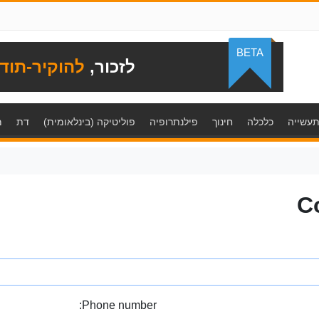
BETA
לזכור,
להוקיר-תוד
עשייה
כלכלה
חינוך
פילנתרופיה
פוליטיקה (בינלאומית)
דת
מ
C
Phone number: