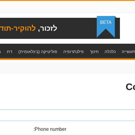
BETA
לזכור,
להוקיר-תוד
עשייה
כלכלה
חינוך
פילנתרופיה
פוליטיקה (בינלאומית)
דת
מ
C
Phone number: