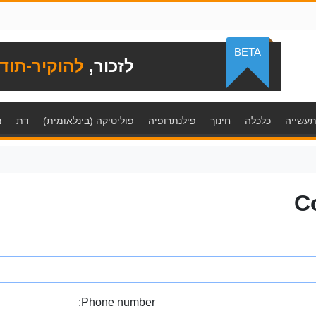
BETA
לזכור,
להוקיר-תוד
עשייה
כלכלה
חינוך
פילנתרופיה
פוליטיקה (בינלאומית)
דת
מ
C
Phone number: