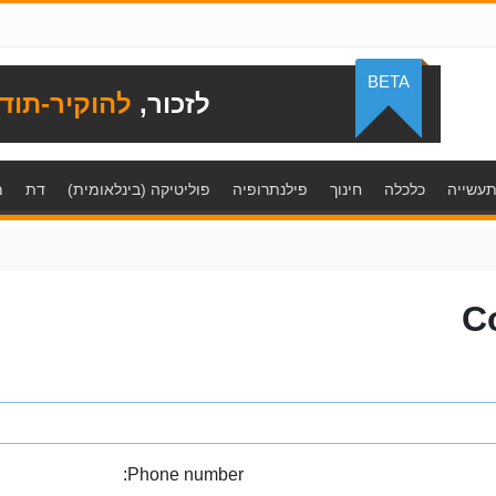
BETA
לזכור,
להוקיר-תוד
עשייה
כלכלה
חינוך
פילנתרופיה
פוליטיקה (בינלאומית)
דת
מ
C
Phone number: