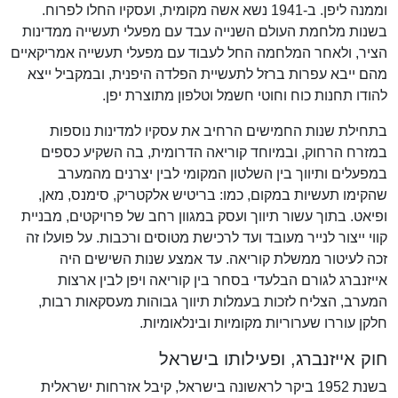
וממנה ליפן. ב-1941 נשא אשה מקומית, ועסקיו החלו לפרוח.
בשנות מלחמת העולם השנייה עבד עם מפעלי תעשייה ממדינות
הציר, ולאחר המלחמה החל לעבוד עם מפעלי תעשייה אמריקאיים
מהם ייבא עפרות ברזל לתעשיית הפלדה היפנית, ובמקביל ייצא
להודו תחנות כוח וחוטי חשמל וטלפון מתוצרת יפן.
בתחילת שנות החמישים הרחיב את עסקיו למדינות נוספות
במזרח הרחוק, ובמיוחד קוריאה הדרומית, בה השקיע כספים
במפעלים ותיווך בין השלטון המקומי לבין יצרנים מהמערב
שהקימו תעשיות במקום, כמו: בריטיש אלקטריק, סימנס, מאן,
ופיאט. בתוך עשור תיווך ועסק במגוון רחב של פרויקטים, מבניית
קווי ייצור לנייר מעובד ועד לרכישת מטוסים ורכבות. על פועלו זה
זכה לעיטור ממשלת קוריאה. עד אמצע שנות השישים היה
אייזנברג לגורם הבלעדי בסחר בין קוריאה ויפן לבין ארצות
המערב, הצליח לזכות בעמלות תיווך גבוהות מעסקאות רבות,
חלקן עוררו שערוריות מקומיות ובינלאומיות.
חוק אייזנברג, ופעילותו בישראל
בשנת 1952 ביקר לראשונה בישראל, קיבל אזרחות ישראלית