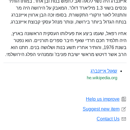
אייזנברג היה נשוי ללאה ואב לחמש בנות ובן אחד. במותו הותיר
נכסים בשווי 1.3 מיליארד דולר. המאבק על הירושה היה מר
והתנהל לאור זרקורי התקשורת. בסופו זכה הבן ארווין אייזנברג
בנתח הגדול ביותר בירושה, ונותר מנהל עסקי קבוצת אייזנברג.
אחיו רפאל, שעמו ביצע את פעילותו העסקית הראשונה בארץ,
היה תלמיד חכם חרדי שאף חיבר ספרים תורניים. הוא נפטר
בשנת 1976, והותיר אחריו תשע בנות ושלושה בנים. חתנו הוא
הרב אשר דויטש מראשי ישיבת פוניבז' וממנהיגי הפלג הירושלמי.
שאול אייזנברג
he.wikipedia.org
Help us improve
Suggest new item
Contact Us