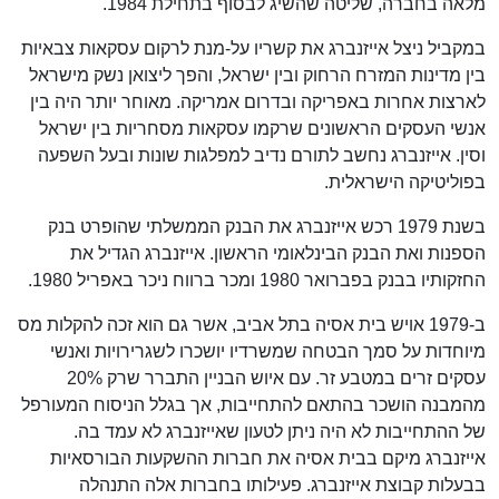
מלאה בחברה, שליטה שהשיג לבסוף בתחילת 1984.
במקביל ניצל אייזנברג את קשריו על-מנת לרקום עסקאות צבאיות
בין מדינות המזרח הרחוק ובין ישראל, והפך ליצואן נשק מישראל
לארצות אחרות באפריקה ובדרום אמריקה. מאוחר יותר היה בין
אנשי העסקים הראשונים שרקמו עסקאות מסחריות בין ישראל
וסין. אייזנברג נחשב לתורם נדיב למפלגות שונות ובעל השפעה
בפוליטיקה הישראלית.
בשנת 1979 רכש אייזנברג את הבנק הממשלתי שהופרט בנק
הספנות ואת הבנק הבינלאומי הראשון. אייזנברג הגדיל את
החזקותיו בבנק בפברואר 1980 ומכר ברווח ניכר באפריל 1980.
ב-1979 אויש בית אסיה בתל אביב, אשר גם הוא זכה להקלות מס
מיוחדות על סמך הבטחה שמשרדיו יושכרו לשגרירויות ואנשי
עסקים זרים במטבע זר. עם איוש הבניין התברר שרק 20%
מהמבנה הושכר בהתאם להתחייבות, אך בגלל הניסוח המעורפל
של ההתחייבות לא היה ניתן לטעון שאייזנברג לא עמד בה.
אייזנברג מיקם בבית אסיה את חברות ההשקעות הבורסאיות
בבעלות קבוצת אייזנברג. פעילותו בחברות אלה התנהלה