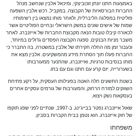
באמצעות חתנו יונתן זוכוביצקי, ומיכאל אלבין שנחשב מנהל
החברות הבורסאיות של הקבוצה. במקביל, רכש אלבין השפעה
פוליטית במפלגה הליברלית, ולאחר מותו נמצאו בין רשימותיו
שמות של אישים שונים במשק הישראלי ובחיים הפוליטיים אשר
לכאורה קיבלו טובות הנאה מקבוצת החברות של אייזנברג. לאחר
משבר מניות הבנקים, ספגה הקבוצה הפסדים גדולים במיוחד,
וכעבור זמן מה החלה חקירתו של אלבין במשטרה, בה התברר כי
החברות פעלו תוך הסתרת מידע מהמשקיעים. אלבין מצא את
מותו בנסיבות טרגיות, ואייזנברג, שהתנער ממעורבותו
בשערורייה, יזם קרע עם חתנו וגם עם בתו.
בשנות התשעים חלה האטה בפעילותו העסקית, על רקע פתיחת
השווקים למזרח הרחוק, והמעורבות של גורמים עסקיים אחרים
בעסקאות נשק ויצוא.
שאול אייזנברג נפטר בבייג'ינג, ב-1997, שנתיים לפני שפג תוקפו
של חוק אייזנברג. הוא נטמן בבית הקברות בסביון.
משפחתו