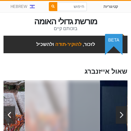
קטיגוריות
HEBREW
מורשת גדולי האומה
בזכותם קיים
BETA
לזכור,
להוקיר-תודה
ולהשכיל
שאול אייזנברג