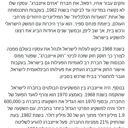
והקים עבור אחיו, רפאל, את חברת "אחים איזנברג". עסקיו שלו
לא נקשרו במדינה עד לביקורו בשנת 1962, בעקבות התכנסותה
של אחת "הוועדות הכלכליות" של המיליונרים היהודים מרחבי
העולם, ביוזמת פנחס ספיר. הוא ערך היכרות עם המשק הישראלי
ורכש בית, אך שב ליפן, ובמשך שנים אחדות הביע את רצונו
להשקיע בישראל.
בשנת 1968 ביקש לעלות לישראל ולנהל את עסקיו בעולם ממנה.
לצורך כך חוקק חוק שזכה לכינוי "חוק אייזנברג", שפטר ממס
הכנסות של חברת רב לאומיות הפעילות גם בישראל. בעקבות
אישור החוק אייזנברג העתיק את פעילותו הבינלאומית לישראל,
ועבר להתגורר בבית שרכש בסביון.
בנוסף, היה אייזנברג בין המשקיעים הבולטים בחברה לישראל
שהוקמה בשנת 1968. באמצע 1970 הוא צורף לוועד הפועל של
החברה, ובסוף 1970 הוא הגדיל את השקעתו בחברה ב-600,000
דולר והיה למשקיע הפרטי הגדול ביותר בחברה, עם השקעה של
1.9 מיליון דולר מתוך הון של 30 מיליון דולר. בשנת 1982, בעת
שהחזיק 21% ממניות החברה, פעל אייזנברג להגיע לשליטה